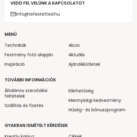
VEDD FEL VELÜNK A KAPCSOLATOT
info@tefestetted.hu
MENÜ
Technikák
Akcio
Festmény fotó alapján
Aktuális
Inspiráció
Ajándékötletek
TOVÁBBI INFORMÁCIÓK
Általános szerződési
Elérhetőség
feltételek
Mennyiségi kedvezmény
Szállítás és fizetés
Hűség- és bónuszprogram
GYAKRAN ISMÉTELT KÉRDÉSEK
Kreatív kalauz
Cikkek