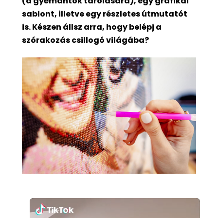
(a gyémántok tárolására), egy grafikai
sablont, illetve egy részletes útmutatót
is. Készen állsz arra, hogy belépj a
szórakozás csillogó világába?