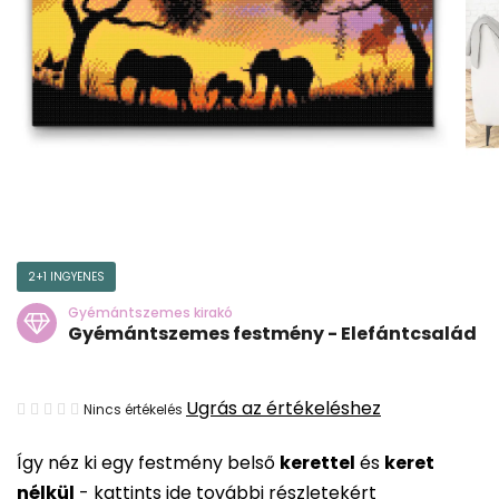
2+1 INGYENES
Gyémántszemes kirakó
Gyémántszemes festmény - Elefántcsalád
A
Ugrás az értékeléshez
Nincs értékelés
termék
Így néz ki egy festmény belső
kerettel
és
keret
átlagos
nélkül
-
kattints ide további részletekért
értékelése