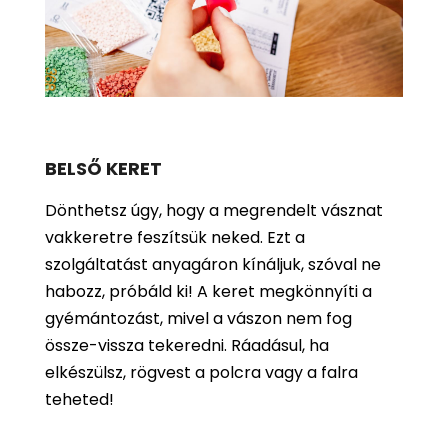
BELSŐ KERET
Dönthetsz úgy, hogy a megrendelt vásznat
vakkeretre feszítsük neked. Ezt a
szolgáltatást anyagáron kínáljuk, szóval ne
habozz, próbáld ki! A keret megkönnyíti a
gyémántozást, mivel a vászon nem fog
össze-vissza tekeredni. Ráadásul, ha
elkészülsz, rögvest a polcra vagy a falra
teheted!