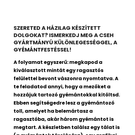
SZERETED A HÁZILAG KÉSZÍTETT
DOLGOKAT? ISMERKEDJ MEG A CSEH
GYÁRTMÁNYÚ KÜLÖNLEGESSÉGGEL, A
GYÉMÁNTFESTÉSSEL!
A folyamat egyszerű: megkapod a
kiválasztott mintát egy ragasztós
felülettel bevont
vászonra nyomtatva. A
te feladatod annyi, hogy a mezőket a
hozzájuk tartozó gyémántokkal kitöltsd.
Ebben segítségedre lesz a gyémántozó
toll, amelyet ha belemártasz a
ragasztóba, akár három gyémántot is
megtart. A készletben találsz egy tálat is