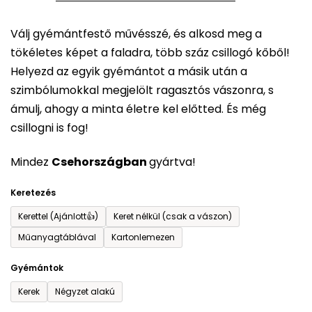
5-
Válj gyémántfestő művésszé, és alkosd meg a
ből
tökéletes képet a faladra, több száz csillogó kőből!
0,0
Helyezd az egyik gyémántot a másik után a
csillag.
szimbólumokkal megjelölt ragasztós vászonra, s
ámulj, ahogy a minta életre kel előtted. És még
csillogni is fog!
Mindez
Csehországban
gyártva!
Keretezés
Kerettel (Ajánlott👍)
Keret nélkül (csak a vászon)
Műanyagtáblával
Kartonlemezen
Gyémántok
Kerek
Négyzet alakú