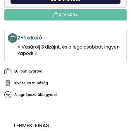
KOSÁRBA
2+1 akció
⭐ Vásárolj 3 dizájnt, és a legolcsóbbat ingyen
kapod! ⭐
EU-ban gyártva
Kivételes minőség
A legnépszerűbb gyártó
TERMÉKLEÍRÁS