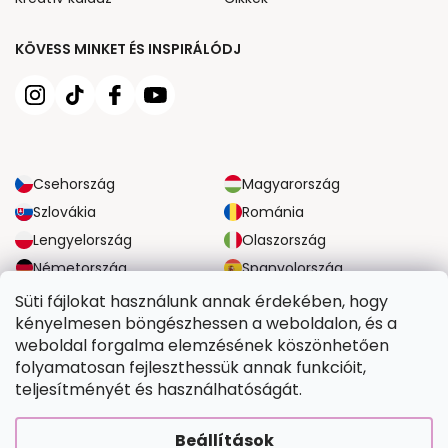
KÖVESS MINKET ÉS INSPIRÁLÓDJ
Csehország
Magyarország
Szlovákia
Románia
Lengyelország
Olaszország
Németország
Spanyolország
Nagy-Britannia
Ausztria
Süti fájlokat használunk annak érdekében, hogy
kényelmesen böngészhessen a weboldalon, és a
weboldal forgalma elemzésének köszönhetően
MEGBÍZHATÓ SZÁLLÍTÁSI LEHETŐSÉGEK
folyamatosan fejleszthessük annak funkcióit,
teljesítményét és használhatóságát.
BIZTONSÁGOS FIZETÉSI LEHETŐSÉGEK
Beállítások