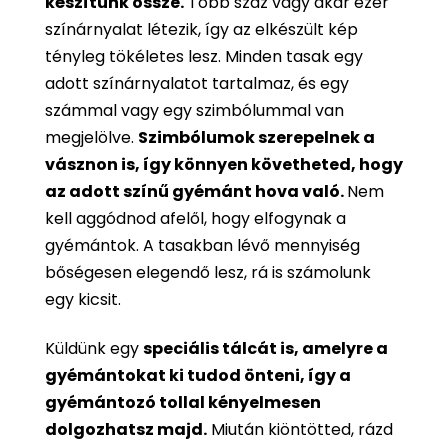
készítünk össze.
Több száz vagy akár ezer
színárnyalat létezik, így az elkészült kép
tényleg tökéletes lesz. Minden tasak egy
adott színárnyalatot tartalmaz, és egy
számmal vagy egy szimbólummal van
megjelölve.
Szimbólumok szerepelnek a
vásznon is, így könnyen követheted, hogy
az adott színű gyémánt hova való.
Nem
kell aggódnod afelől, hogy elfogynak a
gyémántok. A tasakban lévő mennyiség
bőségesen elegendő lesz, rá is számolunk
egy kicsit.
Küldünk egy
speciális tálcát is, amelyre a
gyémántokat ki tudod önteni, így a
gyémántozó tollal kényelmesen
dolgozhatsz majd.
Miután kiöntötted, rázd