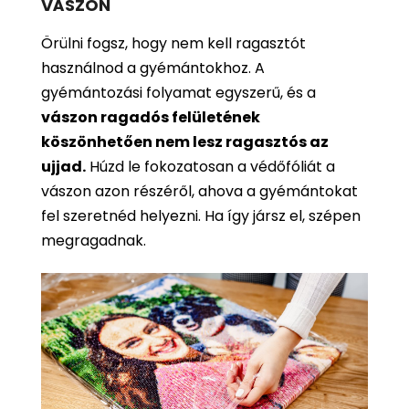
VÁSZON
Örülni fogsz, hogy nem kell ragasztót
használnod a gyémántokhoz. A
gyémántozási folyamat egyszerű, és a
vászon ragadós felületének
köszönhetően nem lesz ragasztós az
ujjad.
Húzd le fokozatosan a védőfóliát a
vászon azon részéről, ahova a gyémántokat
fel szeretnéd helyezni. Ha így jársz el, szépen
megragadnak.