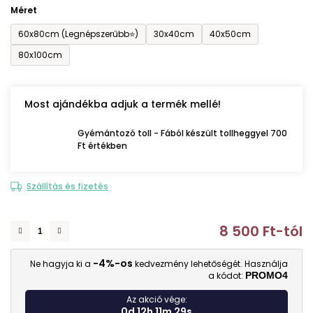
Méret
60x80cm (Legnépszerűbb⭐)
30x40cm
40x50cm
80x100cm
Most ajándékba adjuk a termék mellé!
Gyémántozó toll - Fából készült tollheggyel 700
Ft értékben
Szállítás és fizetés
8 500 Ft
-tól
E
-4%-os
Ne hagyja ki a
kedvezmény lehetőségét. Használja
a kódot:
PROMO4
Az akció vége:
0d 12h 11m 27s