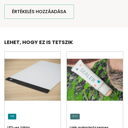
ÉRTÉKELÉS HOZZÁADÁSA
LEHET, HOGY EZ IS TETSZIK
TIP
3 + 1
LED-es tábla
Lakk gyémántszemes