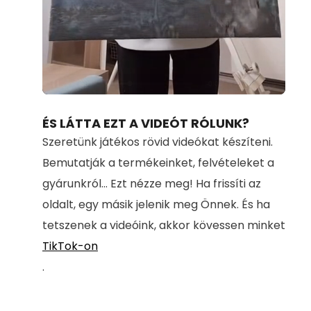
Loaded
:
Unmute
100.00%
ÉS LÁTTA EZT A VIDEÓT RÓLUNK?
Szeretünk játékos rövid videókat készíteni.
Bemutatják a termékeinket, felvételeket a
gyárunkról... Ezt nézze meg! Ha frissíti az
oldalt, egy másik jelenik meg Önnek. És ha
tetszenek a videóink, akkor kövessen minket
TikTok-on
.