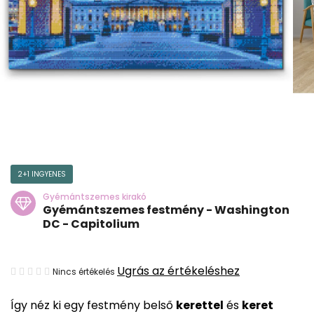
2+1 INGYENES
Gyémántszemes kirakó
Gyémántszemes festmény - Washington
DC - Capitolium
A
Ugrás az értékeléshez
Nincs értékelés
termék
Így néz ki egy festmény belső
kerettel
és
keret
átlagos