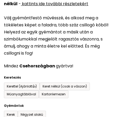
nélkül
-
kattints ide további részletekért
értékelése
5-
Válj gyémántfestő művésszé, és alkosd meg a
ből
tökéletes képet a faladra, több száz csillogó kőből!
0,0
Helyezd az egyik gyémántot a másik után a
csillag.
szimbólumokkal megjelölt ragasztós vászonra, s
ámulj, ahogy a minta életre kel előtted. És még
csillogni is fog!
Mindez
Csehországban
gyártva!
Keretezés
Kerettel (Ajánlott👍)
Keret nélkül (csak a vászon)
Műanyagtáblával
Kartonlemezen
Gyémántok
Kerek
Négyzet alakú