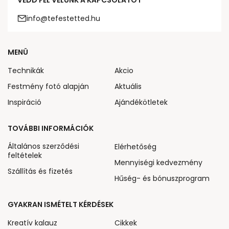
VEDD FEL VELÜNK A KAPCSOLATOT
info@tefestetted.hu
MENÜ
Technikák
Akcio
Festmény fotó alapján
Aktuális
Inspiráció
Ajándékötletek
TOVÁBBI INFORMÁCIÓK
Általános szerződési
Elérhetőség
feltételek
Mennyiségi kedvezmény
Szállítás és fizetés
Hűség- és bónuszprogram
GYAKRAN ISMÉTELT KÉRDÉSEK
Kreatív kalauz
Cikkek