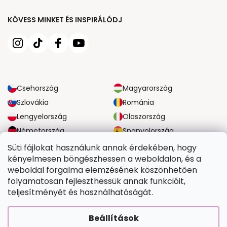
KÖVESS MINKET ÉS INSPIRÁLÓDJ
Csehország
Magyarország
Szlovákia
Románia
Lengyelország
Olaszország
Németország
Spanyolország
Nagy-Britannia
Ausztria
Süti fájlokat használunk annak érdekében, hogy
kényelmesen böngészhessen a weboldalon, és a
weboldal forgalma elemzésének köszönhetően
MEGBÍZHATÓ SZÁLLÍTÁSI LEHETŐSÉGEK
folyamatosan fejleszthessük annak funkcióit,
teljesítményét és használhatóságát.
BIZTONSÁGOS FIZETÉSI LEHETŐSÉGEK
Beállítások