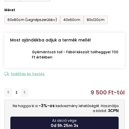
Méret
60x80cm (Legnépszerűbb⭐)
40x60cm
80x120cm
Most ajándékba adjuk a termék mellé!
Gyémántozó toll - Fából készült tollheggyel 700
Ft értékben
Szállítás és fizetés
9 500 Ft
-tól
E
-3%-os
Ne hagyja ki a
kedvezmény lehetőségét. Használja
a kódot:
3CPN
Az akció vége:
0d 9h 25m 2s