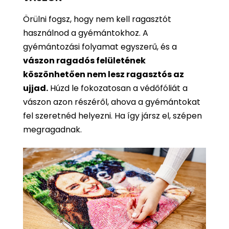
Örülni fogsz, hogy nem kell ragasztót
használnod a gyémántokhoz. A
gyémántozási folyamat egyszerű, és a
vászon ragadós felületének
köszönhetően nem lesz ragasztós az
ujjad.
Húzd le fokozatosan a védőfóliát a
vászon azon részéről, ahova a gyémántokat
fel szeretnéd helyezni. Ha így jársz el, szépen
megragadnak.