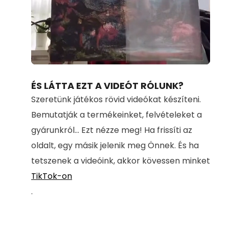
Loaded
:
Unmute
100.00%
ÉS LÁTTA EZT A VIDEÓT RÓLUNK?
Szeretünk játékos rövid videókat készíteni.
Bemutatják a termékeinket, felvételeket a
gyárunkról... Ezt nézze meg! Ha frissíti az
oldalt, egy másik jelenik meg Önnek. És ha
tetszenek a videóink, akkor kövessen minket
TikTok-on
.