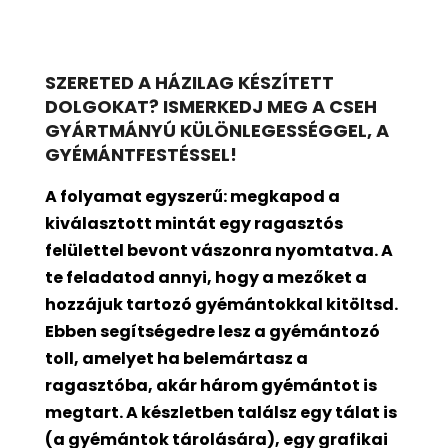
SZERETED A HÁZILAG KÉSZÍTETT
DOLGOKAT? ISMERKEDJ MEG A CSEH
GYÁRTMÁNYÚ KÜLÖNLEGESSÉGGEL, A
GYÉMÁNTFESTÉSSEL!
A folyamat egyszerű: megkapod a
kiválasztott mintát egy ragasztós
felülettel bevont
vászonra nyomtatva. A
te feladatod annyi, hogy a mezőket a
hozzájuk tartozó gyémántokkal kitöltsd.
Ebben segítségedre lesz a gyémántozó
toll, amelyet ha belemártasz a
ragasztóba, akár három gyémántot is
megtart. A készletben találsz egy tálat is
(a gyémántok tárolására), egy grafikai