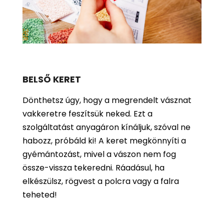
BELSŐ KERET
Dönthetsz úgy, hogy a megrendelt vásznat
vakkeretre feszítsük neked. Ezt a
szolgáltatást anyagáron kínáljuk, szóval ne
habozz, próbáld ki! A keret megkönnyíti a
gyémántozást, mivel a vászon nem fog
össze-vissza tekeredni. Ráadásul, ha
elkészülsz, rögvest a polcra vagy a falra
teheted!