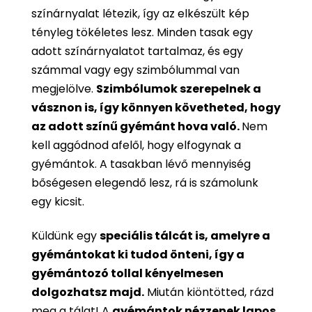
színárnyalat létezik, így az elkészült kép
tényleg tökéletes lesz. Minden tasak egy
adott színárnyalatot tartalmaz, és egy
számmal vagy egy szimbólummal van
megjelölve.
Szimbólumok szerepelnek a
vásznon is, így könnyen követheted, hogy
az adott színű gyémánt hova való.
Nem
kell aggódnod afelől, hogy elfogynak a
gyémántok. A tasakban lévő mennyiség
bőségesen elegendő lesz, rá is számolunk
egy kicsit.
Küldünk egy
speciális tálcát is, amelyre a
gyémántokat ki tudod önteni, így a
gyémántozó tollal kényelmesen
dolgozhatsz majd.
Miután kiöntötted, rázd
meg a tálat! A
gyémántok nézzenek lapos