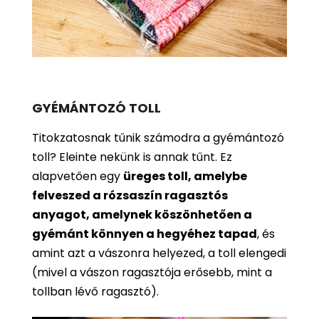
GYÉMÁNTOZÓ TOLL
Titokzatosnak tűnik számodra a gyémántozó
toll? Eleinte nekünk is annak tűnt. Ez
alapvetően egy
üreges toll, amelybe
felveszed a rózsaszín ragasztós
anyagot, amelynek köszönhetően a
gyémánt könnyen a hegyéhez tapad
, és
amint azt a vászonra helyezed, a toll elengedi
(mivel a vászon ragasztója erősebb, mint a
tollban lévő ragasztó).