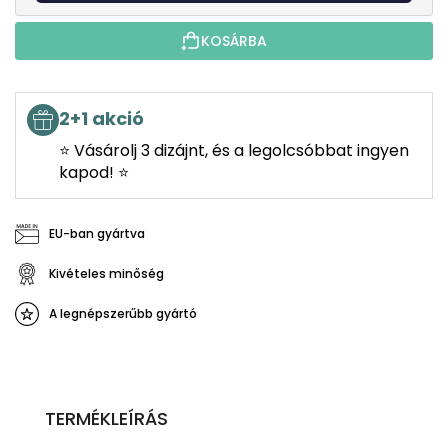
KOSÁRBA
2+1 akció
⭐ Vásárolj 3 dizájnt, és a legolcsóbbat ingyen
kapod! ⭐
EU-ban gyártva
Kivételes minőség
A legnépszerűbb gyártó
TERMÉKLEÍRÁS