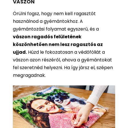
VÁSZON
Örülni fogsz, hogy nem kell ragasztót
használnod a gyémántokhoz. A
gyémántozási folyamat egyszerű, és a
vászon ragadós felületének
köszönhetően nem lesz ragasztós az
ujjad.
Húzd le fokozatosan a védőfóliát a
vászon azon részéről, ahova a gyémántokat
fel szeretnéd helyezni. Ha így jársz el, szépen
megragadnak.