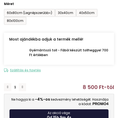
Méret
60x80cm (Legnépszerűbb⭐)
30x40cm
40x50cm
80x100cm
Most ajándékba adjuk a termék mellé!
Gyémántozó toll - Fából készült tollheggyel 700
Ft értékben
Szállítás és fizetés
8 500 Ft
-tól
E
-4%-os
Ne hagyja ki a
kedvezmény lehetőségét. Használja
a kódot:
PROMO4
Az akció vége:
0d 15h 9m 3s