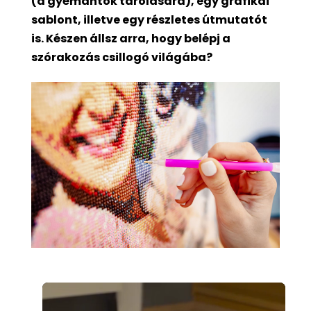
(a gyémántok tárolására), egy grafikai
sablont, illetve egy részletes útmutatót
is. Készen állsz arra, hogy belépj a
szórakozás csillogó világába?