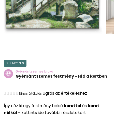
2+1 INGYENES
Gyémántszemes kirakó
Gyémántszemes festmény - Híd a kertben
A
Ugrás az értékeléshez
Nincs értékelés
termék
Így néz ki egy festmény belső
kerettel
és
keret
átlagos
nélkül
-
kattints ide további részletekért
értékelése