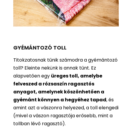
GYÉMÁNTOZÓ TOLL
Titokzatosnak tűnik számodra a gyémántozó
toll? Eleinte nekünk is annak tűnt. Ez
alapvetően egy
üreges toll, amelybe
felveszed a rózsaszín ragasztós
anyagot, amelynek köszönhetően a
gyémánt könnyen a hegyéhez tapad
, és
amint azt a vászonra helyezed, a toll elengedi
(mivel a vászon ragasztója erősebb, mint a
tollban lévő ragasztó).