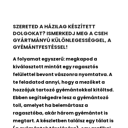
SZERETED A HÁZILAG KÉSZÍTETT
DOLGOKAT? ISMERKEDJ MEG A CSEH
GYÁRTMÁNYÚ KÜLÖNLEGESSÉGGEL, A
GYÉMÁNTFESTÉSSEL!
A folyamat egyszerű: megkapod a
kiválasztott mintát egy ragasztós
felülettel bevont
vászonra nyomtatva. A
te feladatod annyi, hogy a mezőket a
hozzájuk tartozó gyémántokkal kitöltsd.
Ebben segítségedre lesz a gyémántozó
toll, amelyet ha belemártasz a
ragasztóba, akár három gyémántot is
megtart. A készletben találsz egy tálat is