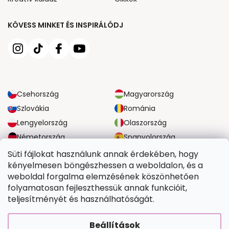
KÖVESS MINKET ÉS INSPIRÁLÓDJ
Csehország
Magyarország
Szlovákia
Románia
Lengyelország
Olaszország
Németország
Spanyolország
Nagy-Britannia
Ausztria
Süti fájlokat használunk annak érdekében, hogy
kényelmesen böngészhessen a weboldalon, és a
weboldal forgalma elemzésének köszönhetően
MEGBÍZHATÓ SZÁLLÍTÁSI LEHETŐSÉGEK
folyamatosan fejleszthessük annak funkcióit,
teljesítményét és használhatóságát.
BIZTONSÁGOS FIZETÉSI LEHETŐSÉGEK
Beállítások