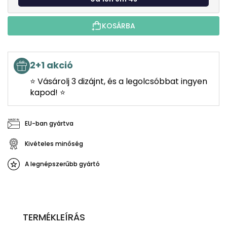
KOSÁRBA
2+1 akció
⭐ Vásárolj 3 dizájnt, és a legolcsóbbat ingyen
kapod! ⭐
EU-ban gyártva
Kivételes minőség
A legnépszerűbb gyártó
TERMÉKLEÍRÁS