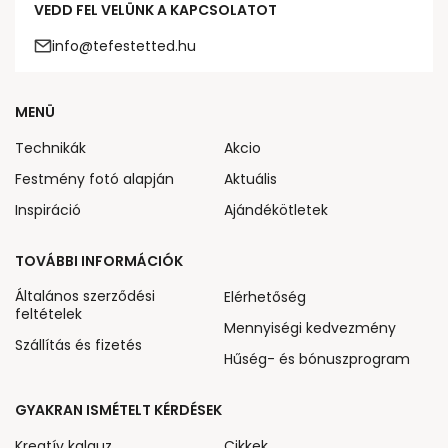
VEDD FEL VELÜNK A KAPCSOLATOT
info@tefestetted.hu
MENÜ
Technikák
Akcio
Festmény fotó alapján
Aktuális
Inspiráció
Ajándékötletek
TOVÁBBI INFORMÁCIÓK
Általános szerződési
Elérhetőség
feltételek
Mennyiségi kedvezmény
Szállítás és fizetés
Hűség- és bónuszprogram
GYAKRAN ISMÉTELT KÉRDÉSEK
Kreatív kalauz
Cikkek