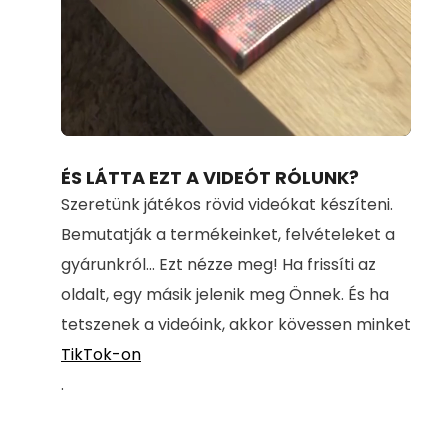
Loaded
:
Unmute
96.40%
ÉS LÁTTA EZT A VIDEÓT RÓLUNK?
Szeretünk játékos rövid videókat készíteni.
Bemutatják a termékeinket, felvételeket a
gyárunkról... Ezt nézze meg! Ha frissíti az
oldalt, egy másik jelenik meg Önnek. És ha
tetszenek a videóink, akkor kövessen minket
TikTok-on
.