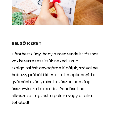
BELSŐ KERET
Dönthetsz úgy, hogy a megrendelt vásznat
vakkeretre feszítsük neked. Ezt a
szolgáltatást anyagáron kínáljuk, szóval ne
habozz, próbáld ki! A keret megkönnyíti a
gyémántozást, mivel a vászon nem fog
össze-vissza tekeredni. Ráadásul, ha
elkészülsz, rögvest a polcra vagy a falra
teheted!