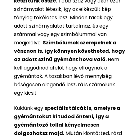
készítünk össze.
Több száz vagy akár ezer
színárnyalat létezik, így az elkészült kép
tényleg tökéletes lesz. Minden tasak egy
adott színárnyalatot tartalmaz, és egy
számmal vagy egy szimbólummal van
megjelölve.
Szimbólumok szerepelnek a
vásznon is, így könnyen követheted, hogy
az adott színű gyémánt hova való.
Nem
kell aggódnod afelől, hogy elfogynak a
gyémántok. A tasakban lévő mennyiség
bőségesen elegendő lesz, rá is számolunk
egy kicsit.
Küldünk egy
speciális tálcát is, amelyre a
gyémántokat ki tudod önteni, így a
gyémántozó tollal kényelmesen
dolgozhatsz majd.
Miután kiöntötted, rázd