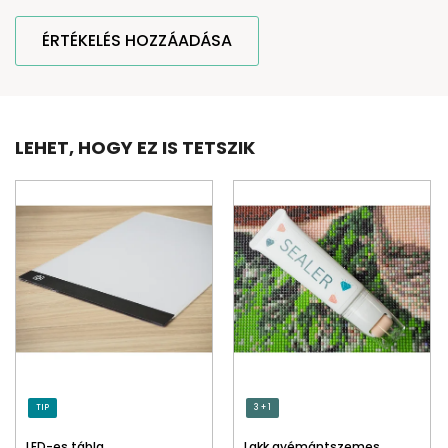
ÉRTÉKELÉS HOZZÁADÁSA
LEHET, HOGY EZ IS TETSZIK
TIP
3 + 1
LED-es tábla
Lakk gyémántszemes