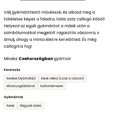
5-
Válj gyémántfestő művésszé, és alkosd meg a
ből
tökéletes képet a faladra, több száz csillogó kőből!
0,0
Helyezd az egyik gyémántot a másik után a
csillag.
szimbólumokkal megjelölt ragasztós vászonra, s
ámulj, ahogy a minta életre kel előtted. És még
csillogni is fog!
Mindez
Csehországban
gyártva!
Keretezés
Kerettel (Ajánlott👍)
Keret nélkül (csak a vászon)
Műanyagtáblával
Kartonlemezen
Gyémántok
Kerek
Négyzet alakú