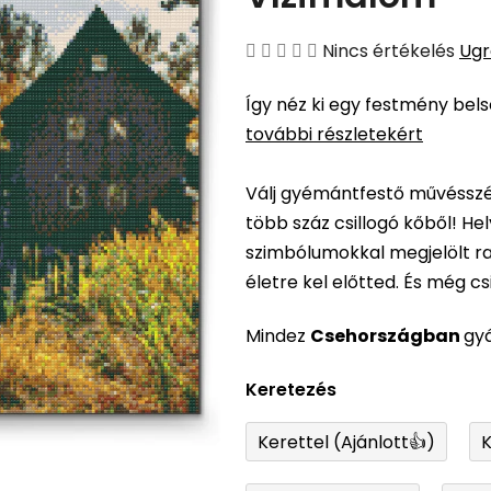
A
Nincs értékelés
Ugr
termék
Így néz ki egy festmény bel
átlagos
további részletekért
értékelése
5-
Válj gyémántfestő művésszé,
ből
több száz csillogó kőből! H
0,0
szimbólumokkal megjelölt ra
csillag.
életre kel előtted. És még csil
Mindez
Csehországban
gy
Keretezés
Kerettel (Ajánlott👍)
K