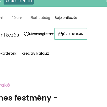
20
AKCIÓ RÉSZLETEI
ünk
Rólunk
Elérhetőség
Bejelentkezés
entkezés
Kívánságlistám
ÜRES KOSÁR
KOSÁR
kötletek
Kreatív kalauz
rakó
es festmény -