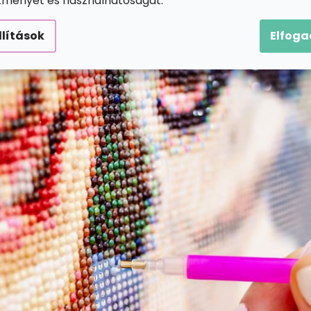
ítményét és használhatóságát.
llítások
Elfog