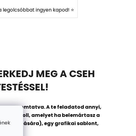
s a legolcsóbbat ingyen kapod! ⭐
ERKEDJ MEG A CSEH
ESTÉSSEL!
onra nyomtatva. A te feladatod annyi,
ántozó toll, amelyet ha belemártasz a
ének
ok tárolására), egy grafikai sablont,
gába?