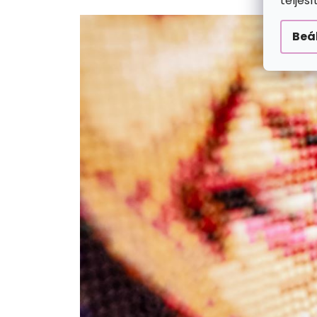
teljes
Beá