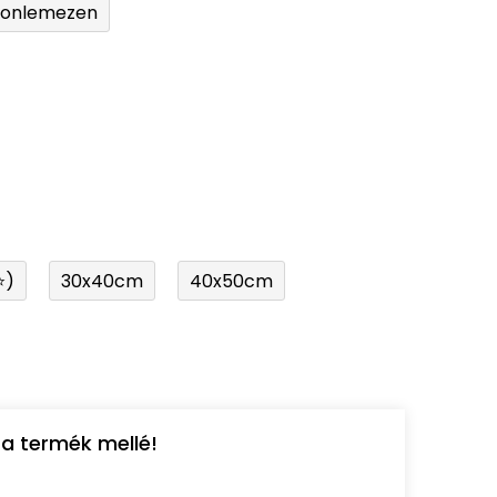
tonlemezen
⭐)
30x40cm
40x50cm
a termék mellé!