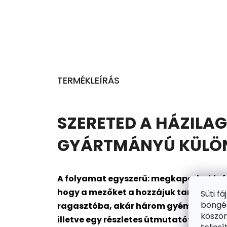
TERMÉKLEÍRÁS
SZERETED A HÁZILAG
GYÁRTMÁNYÚ KÜLÖNL
A folyamat egyszerű: megkapod a kivál
hogy a mezőket a hozzájuk tartozó gyé
Süti f
böngés
ragasztóba, akár három gyémántot is me
köszön
illetve egy részletes útmutatót is. Kész