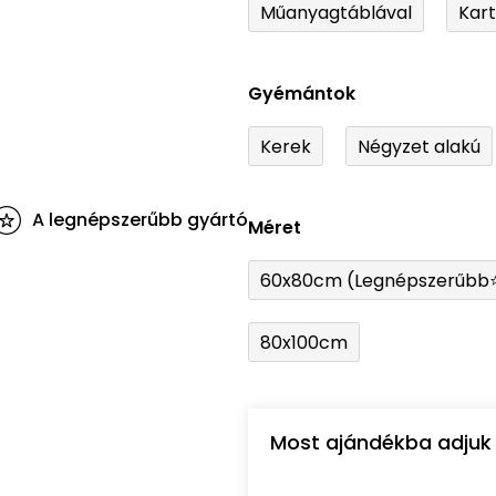
Műanyagtáblával
Kar
Gyémántok
Kerek
Négyzet alakú
A legnépszerűbb gyártó
Méret
60x80cm (Legnépszerűbb
80x100cm
Most ajándékba adjuk 