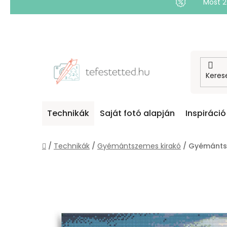
Most 
Ugrás
a
fő
tartalomhoz
Technikák
Saját fotó alapján
Inspiráció
Kezdőlap
/
Technikák
/
Gyémántszemes kirakó
/
Gyémánts