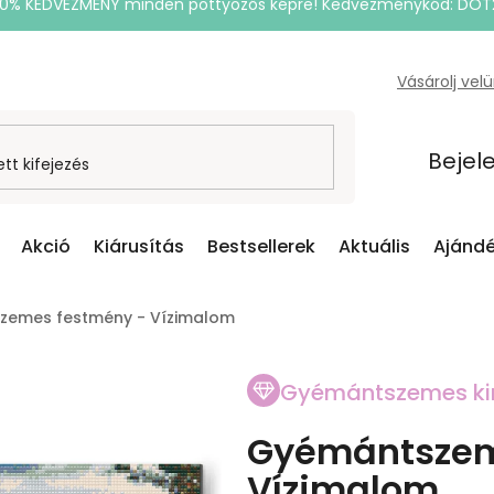
20% KEDVEZMÉNY minden pöttyözős képre! Kedvezménykód: DOT
Vásárolj vel
Bejel
Akció
Kiárusítás
Bestsellerek
Aktuális
Ajándé
zemes festmény - Vízimalom
Gyémántszemes ki
Gyémántszem
Vízimalom