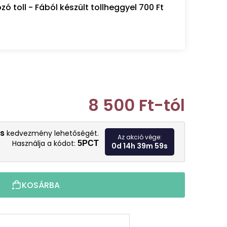
 toll - Fából készült tollheggyel 700 Ft
8 500 Ft
-tól
Egységár:
s
kedvezmény lehetőségét.
Az akció vége:
Használja a kódot:
5PCT
0d 14h 39m 57s
KOSÁRBA