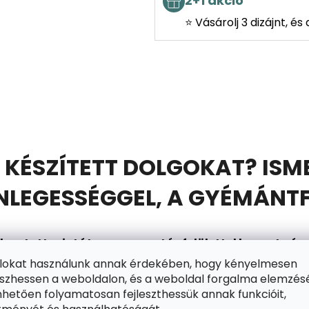
2+1 akció
⭐ Vásárolj 3 dizájnt, é
 KÉSZÍTETT DOLGOKAT? ISM
EGESSÉGGEL, A GYÉMÁNTF
asztott mintát egy ragasztós felülettel bevont
vász
mántokkal kitöltsd. Ebben segítségedre lesz a gyém
ájlokat használunk annak érdekében, hogy kényelmesen
zhessen a weboldalon, és a weboldal forgalma elemzés
gtart. A készletben találsz egy tálat is (a gyémánt
hetően folyamatosan fejleszthessük annak funkcióit,
en állsz arra, hogy belépj a szórakozás csillogó vilá