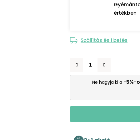
Gyémántozó
értékben
Szállítás és fizetés
-5%-o
Ne hagyja ki a