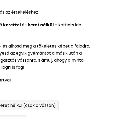
ás az értékeléshez
ső
kerettel
és
keret nélkül
-
kattints ide
 és alkosd meg a tökéletes képet a faladra,
elyezd az egyik gyémántot a másik után a
gasztós vászonra, s ámulj, ahogy a minta
logni is fog!
ártva!
eret nélkül (csak a vászon)