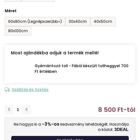
Méret
60x80cm (Legnépszerűbb⭐)
30x40cm
40x50cm
80x100cm
Most ajándékba adjuk a termék mellé!
Gyémántozó toll - Fából készült tollheggyel 700
Ft értékben
Szállítás és fizetés
8 500 Ft
-tól
E
-3%-os
Ne hagyja ki a
kedvezmény lehetőségét. Használja
a kódot:
3DEAL