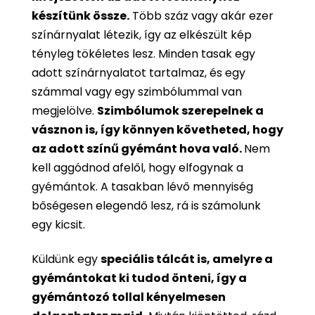
készítünk össze.
Több száz vagy akár ezer
színárnyalat létezik, így az elkészült kép
tényleg tökéletes lesz. Minden tasak egy
adott színárnyalatot tartalmaz, és egy
számmal vagy egy szimbólummal van
megjelölve.
Szimbólumok szerepelnek a
vásznon is, így könnyen követheted, hogy
az adott színű gyémánt hova való.
Nem
kell aggódnod afelől, hogy elfogynak a
gyémántok. A tasakban lévő mennyiség
bőségesen elegendő lesz, rá is számolunk
egy kicsit.
Küldünk egy
speciális tálcát is, amelyre a
gyémántokat ki tudod önteni, így a
gyémántozó tollal kényelmesen