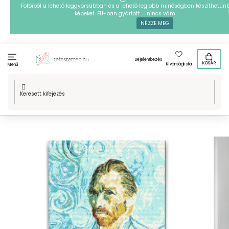
Ugrás
Fotóiból a lehető leggyorsabban és a lehető legjobb minőségben készíthetünk
képeket. EU-ban gyártott = nincs vám
a
NÉZZE MEG
fő
tartalomhoz
Bejelentkezés
KOSÁR
Kívánságlista
Menü
Kezdőlap
/
Technikák
/
Gyémántszemes kirakó
/
Gyémántszemes
festmény - Vincent Van Gogh