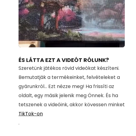
Loaded
:
Unmute
100.00%
ÉS LÁTTA EZT A VIDEÓT RÓLUNK?
Szeretünk játékos rövid videókat készíteni.
Bemutatják a termékeinket, felvételeket a
gyárunkról... Ezt nézze meg! Ha frissíti az
oldalt, egy másik jelenik meg Önnek. És ha
tetszenek a videóink, akkor kövessen minket
TikTok-on
.