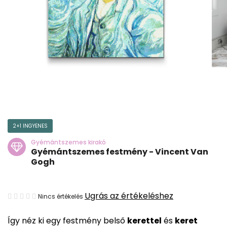
2+1 INGYENES
Gyémántszemes kirakó
Gyémántszemes festmény - Vincent Van
Gogh
A
Ugrás az értékeléshez
Nincs értékelés
termék
Így néz ki egy festmény belső
kerettel
és
keret
átlagos