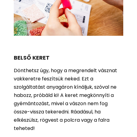
BELSŐ KERET
Dönthetsz úgy, hogy a megrendelt vásznat
vakkeretre feszítsük neked. Ezt a
szolgáltatást anyagáron kínáljuk, szóval ne
habozz, próbáld ki! A keret megkönnyíti a
gyémántozást, mivel a vászon nem fog
össze-vissza tekeredni. Ráadásul, ha
elkészülsz, rögvest a polcra vagy a falra
teheted!