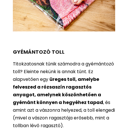
GYÉMÁNTOZÓ TOLL
Titokzatosnak tűnik számodra a gyémántozó
toll? Eleinte nekünk is annak tűnt. Ez
alapvetően egy
üreges toll, amelybe
felveszed a rózsaszín ragasztós
anyagot, amelynek köszönhetően a
gyémánt könnyen a hegyéhez tapad
, és
amint azt a vászonra helyezed, a toll elengedi
(mivel a vászon ragasztója erősebb, mint a
tollban lévő ragasztó).