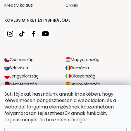
Kreatív kalauz
Cikkek
KÖVESS MINKET ÉS INSPIRÁLÓDJ
Csehország
Magyarország
Szlovákia
Románia
Lengyelország
Olaszország
Németország
Spanyolország
Nagy-Britannia
Ausztria
Süti fájlokat használunk annak érdekében, hogy
kényelmesen böngészhessen a weboldalon, és a
weboldal forgalma elemzésének köszönhetően
MEGBÍZHATÓ SZÁLLÍTÁSI LEHETŐSÉGEK
folyamatosan fejleszthessük annak funkcióit,
teljesítményét és használhatóságát.
BIZTONSÁGOS FIZETÉSI LEHETŐSÉGEK