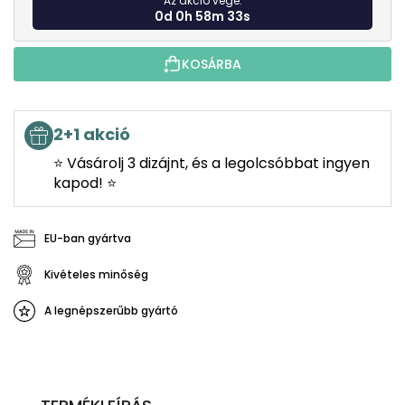
Az akció vége:
0d 0h 58m 32s
KOSÁRBA
2+1 akció
⭐ Vásárolj 3 dizájnt, és a legolcsóbbat ingyen
kapod! ⭐
EU-ban gyártva
Kivételes minőség
A legnépszerűbb gyártó