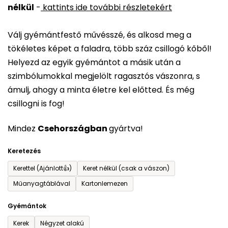
nélkül
-
kattints ide további részletekért
értékelése
5-
Válj gyémántfestő művésszé, és alkosd meg a
ből
tökéletes képet a faladra, több száz csillogó kőből!
0,0
Helyezd az egyik gyémántot a másik után a
csillag.
szimbólumokkal megjelölt ragasztós vászonra, s
ámulj, ahogy a minta életre kel előtted. És még
csillogni is fog!
Mindez
Csehországban
gyártva!
Keretezés
Kerettel (Ajánlott👍)
Keret nélkül (csak a vászon)
Műanyagtáblával
Kartonlemezen
Gyémántok
Kerek
Négyzet alakú