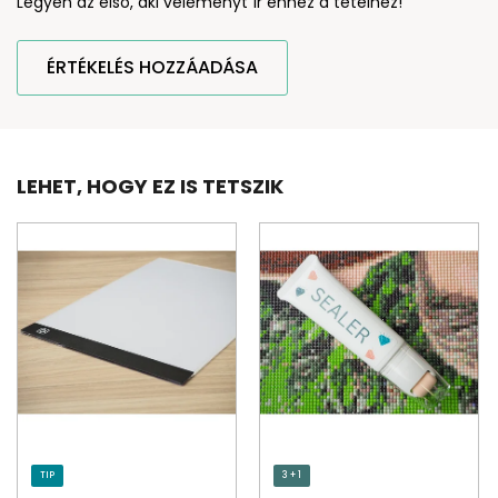
Legyen az első, aki véleményt ír ehhez a tételhez!
ÉRTÉKELÉS HOZZÁADÁSA
LEHET, HOGY EZ IS TETSZIK
TIP
3 + 1