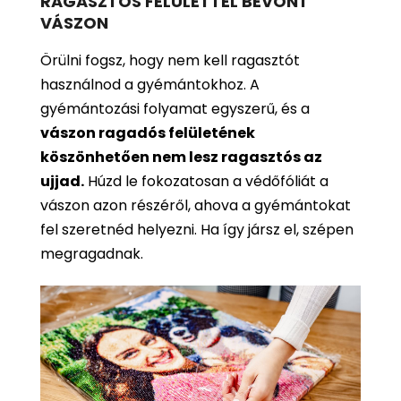
RAGASZTÓS FELÜLETTEL BEVONT
VÁSZON
Örülni fogsz, hogy nem kell ragasztót
használnod a gyémántokhoz. A
gyémántozási folyamat egyszerű, és a
vászon ragadós felületének
köszönhetően nem lesz ragasztós az
ujjad.
Húzd le fokozatosan a védőfóliát a
vászon azon részéről, ahova a gyémántokat
fel szeretnéd helyezni. Ha így jársz el, szépen
megragadnak.