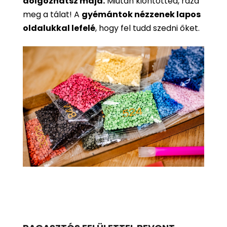
dolgozhatsz majd.
Miután kiöntötted, rázd
meg a tálat! A
gyémántok nézzenek lapos
oldalukkal lefelé
, hogy fel tudd szedni őket.