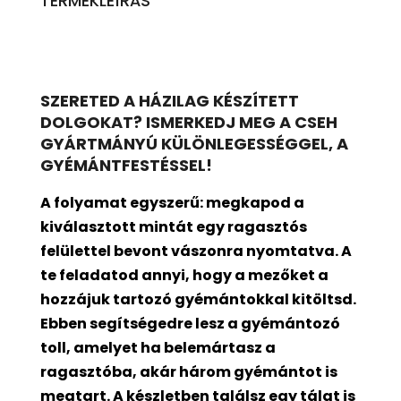
TERMÉKLEÍRÁS
SZERETED A HÁZILAG KÉSZÍTETT
DOLGOKAT? ISMERKEDJ MEG A CSEH
GYÁRTMÁNYÚ KÜLÖNLEGESSÉGGEL, A
GYÉMÁNTFESTÉSSEL!
A folyamat egyszerű: megkapod a
kiválasztott mintát egy ragasztós
felülettel bevont
vászonra nyomtatva. A
te feladatod annyi, hogy a mezőket a
hozzájuk tartozó gyémántokkal kitöltsd.
Ebben segítségedre lesz a gyémántozó
toll, amelyet ha belemártasz a
ragasztóba, akár három gyémántot is
megtart. A készletben találsz egy tálat is