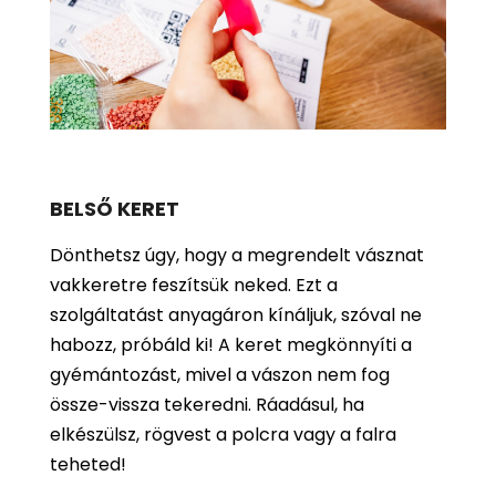
BELSŐ KERET
Dönthetsz úgy, hogy a megrendelt vásznat
vakkeretre feszítsük neked. Ezt a
szolgáltatást anyagáron kínáljuk, szóval ne
habozz, próbáld ki! A keret megkönnyíti a
gyémántozást, mivel a vászon nem fog
össze-vissza tekeredni. Ráadásul, ha
elkészülsz, rögvest a polcra vagy a falra
teheted!