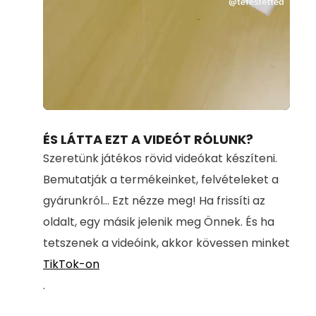
Loaded
:
Unmute
39.98%
ÉS LÁTTA EZT A VIDEÓT RÓLUNK?
Szeretünk játékos rövid videókat készíteni.
Bemutatják a termékeinket, felvételeket a
gyárunkról... Ezt nézze meg! Ha frissíti az
oldalt, egy másik jelenik meg Önnek. És ha
tetszenek a videóink, akkor kövessen minket
TikTok-on
.