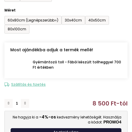
Méret
60x80cm (Legnépszerűbb⭐)
30x40cm
40x50cm
80x100cm
Most ajándékba adjuk a termék mellé!
Gyémántozó toll - Fából készült tollheggyel 700
Ft értékben
Szállítás és fizetés
8 500 Ft
-tól
E
-4%-os
Ne hagyja ki a
kedvezmény lehetőségét. Használja
a kódot:
PROMO4