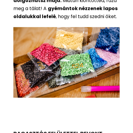
dolgozhatsz majd.
Miután kiöntötted, rázd
meg a tálat! A
gyémántok nézzenek lapos
oldalukkal lefelé
, hogy fel tudd szedni őket.