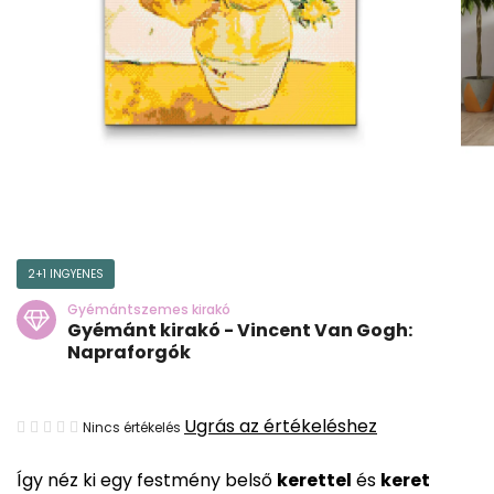
2+1 INGYENES
Gyémántszemes kirakó
Gyémánt kirakó - Vincent Van Gogh:
Napraforgók
A
Ugrás az értékeléshez
Nincs értékelés
termék
Így néz ki egy festmény belső
kerettel
és
keret
átlagos