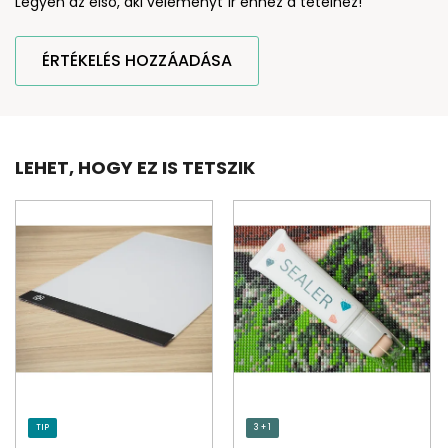
Legyen az első, aki véleményt ír ehhez a tételhez!
ÉRTÉKELÉS HOZZÁADÁSA
LEHET, HOGY EZ IS TETSZIK
TIP
3 + 1