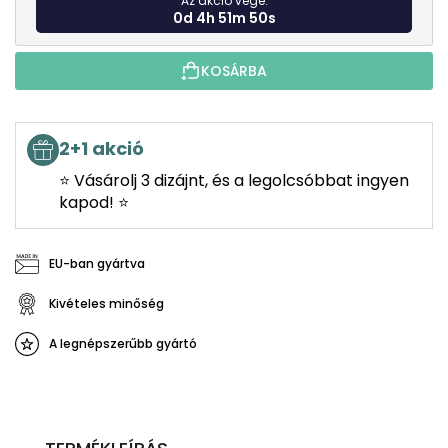
Az akció vége:
0d 4h 51m 49s
KOSÁRBA
2+1 akció
⭐ Vásárolj 3 dizájnt, és a legolcsóbbat ingyen
kapod! ⭐
EU-ban gyártva
Kivételes minőség
A legnépszerűbb gyártó