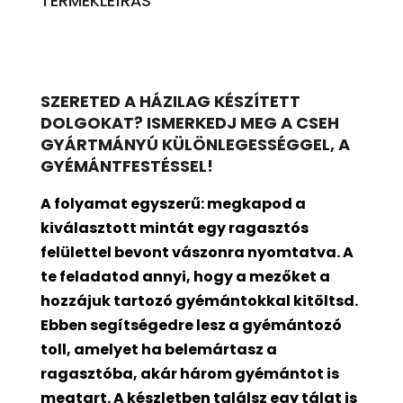
TERMÉKLEÍRÁS
SZERETED A HÁZILAG KÉSZÍTETT
DOLGOKAT? ISMERKEDJ MEG A CSEH
GYÁRTMÁNYÚ KÜLÖNLEGESSÉGGEL, A
GYÉMÁNTFESTÉSSEL!
A folyamat egyszerű: megkapod a
kiválasztott mintát egy ragasztós
felülettel bevont
vászonra nyomtatva. A
te feladatod annyi, hogy a mezőket a
hozzájuk tartozó gyémántokkal kitöltsd.
Ebben segítségedre lesz a gyémántozó
toll, amelyet ha belemártasz a
ragasztóba, akár három gyémántot is
megtart. A készletben találsz egy tálat is