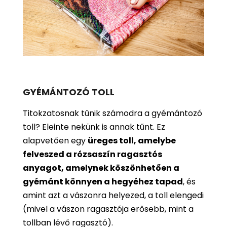
GYÉMÁNTOZÓ TOLL
Titokzatosnak tűnik számodra a gyémántozó
toll? Eleinte nekünk is annak tűnt. Ez
alapvetően egy
üreges toll, amelybe
felveszed a rózsaszín ragasztós
anyagot, amelynek köszönhetően a
gyémánt könnyen a hegyéhez tapad
, és
amint azt a vászonra helyezed, a toll elengedi
(mivel a vászon ragasztója erősebb, mint a
tollban lévő ragasztó).