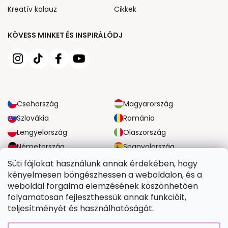
Kreatív kalauz
Cikkek
KÖVESS MINKET ÉS INSPIRÁLÓDJ
Csehország
Magyarország
Szlovákia
Románia
Lengyelország
Olaszország
Németország
Spanyolország
Nagy-Britannia
Ausztria
Süti fájlokat használunk annak érdekében, hogy
kényelmesen böngészhessen a weboldalon, és a
weboldal forgalma elemzésének köszönhetően
MEGBÍZHATÓ SZÁLLÍTÁSI LEHETŐSÉGEK
folyamatosan fejleszthessük annak funkcióit,
teljesítményét és használhatóságát.
BIZTONSÁGOS FIZETÉSI LEHETŐSÉGEK