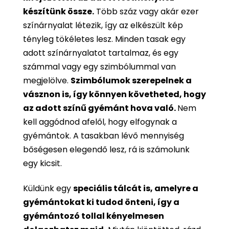
készítünk össze.
Több száz vagy akár ezer
színárnyalat létezik, így az elkészült kép
tényleg tökéletes lesz. Minden tasak egy
adott színárnyalatot tartalmaz, és egy
számmal vagy egy szimbólummal van
megjelölve.
Szimbólumok szerepelnek a
vásznon is, így könnyen követheted, hogy
az adott színű gyémánt hova való.
Nem
kell aggódnod afelől, hogy elfogynak a
gyémántok. A tasakban lévő mennyiség
bőségesen elegendő lesz, rá is számolunk
egy kicsit.
Küldünk egy
speciális tálcát is, amelyre a
gyémántokat ki tudod önteni, így a
gyémántozó tollal kényelmesen