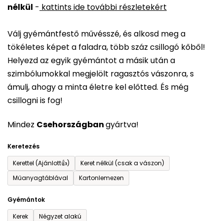
nélkül
-
kattints ide további részletekért
értékelése
5-
Válj gyémántfestő művésszé, és alkosd meg a
ből
tökéletes képet a faladra, több száz csillogó kőből!
0,0
Helyezd az egyik gyémántot a másik után a
csillag.
szimbólumokkal megjelölt ragasztós vászonra, s
ámulj, ahogy a minta életre kel előtted. És még
csillogni is fog!
Mindez
Csehországban
gyártva!
Keretezés
Kerettel (Ajánlott👍)
Keret nélkül (csak a vászon)
Műanyagtáblával
Kartonlemezen
Gyémántok
Kerek
Négyzet alakú