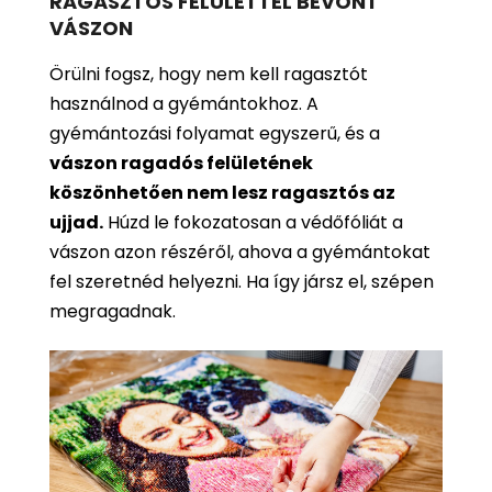
RAGASZTÓS FELÜLETTEL BEVONT
VÁSZON
Örülni fogsz, hogy nem kell ragasztót
használnod a gyémántokhoz. A
gyémántozási folyamat egyszerű, és a
vászon ragadós felületének
köszönhetően nem lesz ragasztós az
ujjad.
Húzd le fokozatosan a védőfóliát a
vászon azon részéről, ahova a gyémántokat
fel szeretnéd helyezni. Ha így jársz el, szépen
megragadnak.