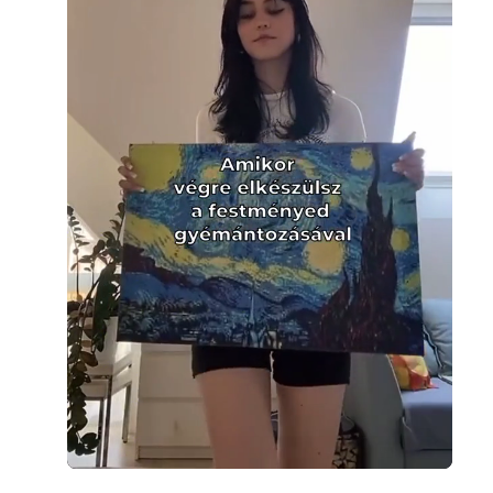
Loaded
:
Unmute
100.00%