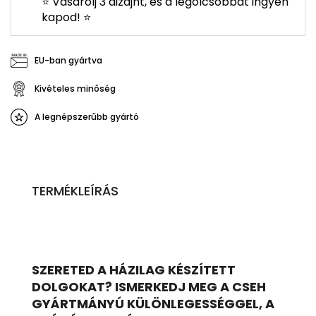
⭐ Vásárolj 3 dizájnt, és a legolcsóbbat ingyen
kapod! ⭐
EU-ban gyártva
Kivételes minőség
A legnépszerűbb gyártó
TERMÉKLEÍRÁS
SZERETED A HÁZILAG KÉSZÍTETT
DOLGOKAT? ISMERKEDJ MEG A CSEH
GYÁRTMÁNYÚ KÜLÖNLEGESSÉGGEL, A