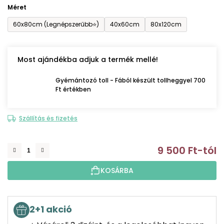
Méret
60x80cm (Legnépszerűbb⭐)
40x60cm
80x120cm
Most ajándékba adjuk a termék mellé!
Gyémántozó toll - Fából készült tollheggyel 700
Ft értékben
Szállítás és fizetés
9 500 Ft
-tól
E
KOSÁRBA
2+1 akció