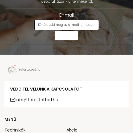
webáruházunk új termékeiről.
E-mail
KÜLDÉS
VEDD FEL VELÜNK A KAPCSOLATOT
info@tefestetted.hu
MENÜ
Technikák
Akcio