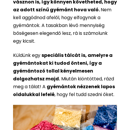
vásznon is, így könnyen követheted, hogy
az adott színű gyémánt hova való.
Nem
kell aggódnod afelől, hogy elfogynak a
gyémántok. A tasakban lévő mennyiség
bőségesen elegendő lesz, rá is számolunk
egy kicsit.
Küldünk egy
speciális tálcát is, amelyre a
gyémántokat ki tudod önteni, így a
gyémántozó tollal kényelmesen
dolgozhatsz majd.
Miután kiöntötted, rázd
meg a tálat! A
gyémántok nézzenek lapos
oldalukkal lefelé
, hogy fel tudd szedni őket.