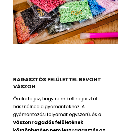
RAGASZTÓS FELÜLETTEL BEVONT
VÁSZON
Örülni fogsz, hogy nem kell ragasztót
használnod a gyémántokhoz. A
gyémántozási folyamat egyszerű, és a
vászon ragadós felületének
köszönhetően nem lesz ragasztós az