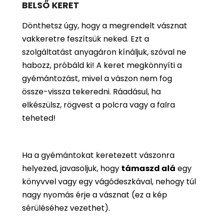
BELSŐ KERET
Dönthetsz úgy, hogy a megrendelt vásznat
vakkeretre feszítsük neked. Ezt a
szolgáltatást anyagáron kínáljuk, szóval ne
habozz, próbáld ki! A keret megkönnyíti a
gyémántozást, mivel a vászon nem fog
össze-vissza tekeredni. Ráadásul, ha
elkészülsz, rögvest a polcra vagy a falra
teheted!
Ha a gyémántokat keretezett vászonra
helyezed, javasoljuk, hogy
támaszd alá
egy
könyvvel vagy egy vágódeszkával, nehogy túl
nagy nyomás érje a vásznat (ez a kép
sérüléséhez vezethet).