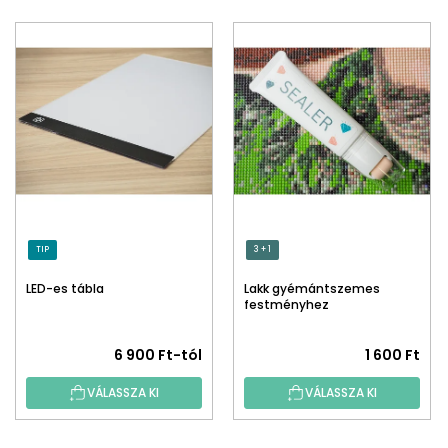
TIP
3 + 1
LED-es tábla
Lakk gyémántszemes
festményhez
A
6 900 Ft-tól
1 600 Ft
termék
VÁLASSZA KI
VÁLASSZA KI
átlagos
értékelése
5-
L