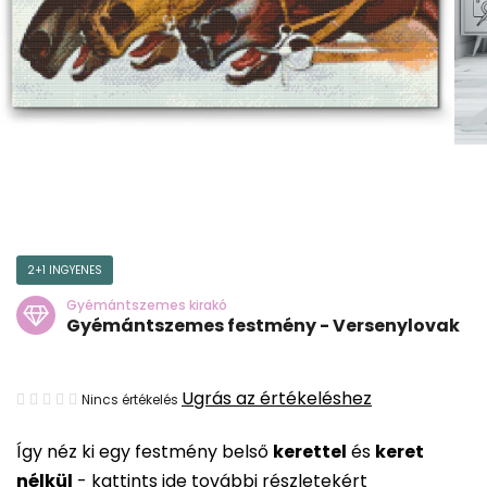
2+1 INGYENES
Gyémántszemes kirakó
Gyémántszemes festmény - Versenylovak
A
Ugrás az értékeléshez
Nincs értékelés
termék
Így néz ki egy festmény belső
kerettel
és
keret
átlagos
nélkül
-
kattints ide további részletekért
értékelése