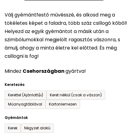
5-
Válj gyémántfestő művésszé, és alkosd meg a
ből
tökéletes képet a faladra, több száz csillogó kőből!
0,0
Helyezd az egyik gyémántot a másik után a
csillag.
szimbólumokkal megjelölt ragasztós vászonra, s
ámulj, ahogy a minta életre kel előtted. És még
csillogni is fog!
Mindez
Csehországban
gyártva!
Keretezés
Kerettel (Ajánlott👍)
Keret nélkül (csak a vászon)
Műanyagtáblával
Kartonlemezen
Gyémántok
Kerek
Négyzet alakú