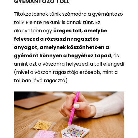
GYÉMÁNTOZÓ TOLL
Titokzatosnak tűnik számodra a gyémántozó
toll? Eleinte nekünk is annak tűnt. Ez
alapvetően egy
üreges toll, amelybe
felveszed a rózsaszín ragasztós
anyagot, amelynek köszönhetően a
gyémánt könnyen a hegyéhez tapad
, és
amint azt a vászonra helyezed, a toll elengedi
(mivel a vászon ragasztója erősebb, mint a
tollban lévő ragasztó).