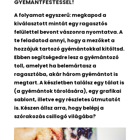
GYÉMÁNTFESTÉSSEL!
A folyamat egyszerű: megkapod a
kiválasztott mintát egy ragasztós
felülettel bevont
vászonra nyomtatva. A
te feladatod annyi, hogy a mezőket a
hozzájuk tartozó gyémántokkal kitöltsd.
Ebben segítségedre lesz a gyémántozó
toll, amelyet ha belemártasz a
ragasztóba, akár három gyémántot is
megtart. A készletben találsz egy tálat is
(a gyémántok tárolására), egy grafikai
sablont, illetve egy részletes útmutatót
is. Készen állsz arra, hogy belépj a
szórakozás csillogó világába?