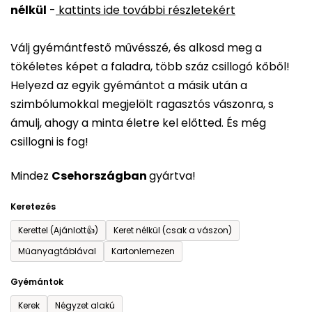
nélkül
-
kattints ide további részletekért
értékelése
5-
Válj gyémántfestő művésszé, és alkosd meg a
ből
tökéletes képet a faladra, több száz csillogó kőből!
0,0
Helyezd az egyik gyémántot a másik után a
csillag.
szimbólumokkal megjelölt ragasztós vászonra, s
ámulj, ahogy a minta életre kel előtted. És még
csillogni is fog!
Mindez
Csehországban
gyártva!
Keretezés
Kerettel (Ajánlott👍)
Keret nélkül (csak a vászon)
Műanyagtáblával
Kartonlemezen
Gyémántok
Kerek
Négyzet alakú