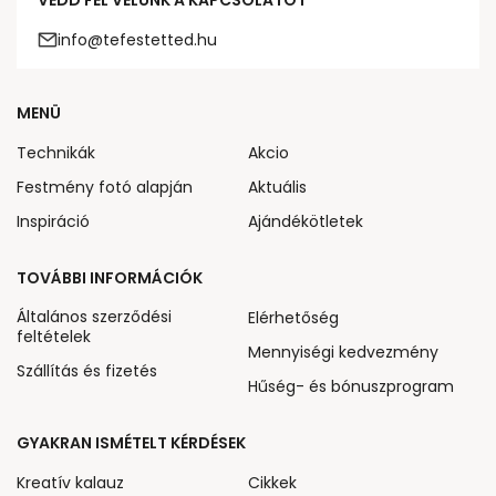
VEDD FEL VELÜNK A KAPCSOLATOT
info@tefestetted.hu
MENÜ
Technikák
Akcio
Festmény fotó alapján
Aktuális
Inspiráció
Ajándékötletek
TOVÁBBI INFORMÁCIÓK
Általános szerződési
Elérhetőség
feltételek
Mennyiségi kedvezmény
Szállítás és fizetés
Hűség- és bónuszprogram
GYAKRAN ISMÉTELT KÉRDÉSEK
Kreatív kalauz
Cikkek