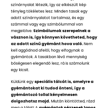
színárnyalat létezik, így az elkészült kép
tényleg tökéletes lesz. Minden tasak egy
adott színárnyalatot tartalmaz, és egy
számmal vagy egy szimbólummal van
megjelölve.
Szimbólumok szerepelnek a
vásznon is, így könnyen követheted, hogy
az adott színű gyémánt hova való.
Nem
kell aggódnod afelől, hogy elfogynak a
gyémántok. A tasakban lévő mennyiség
bőségesen elegendő lesz, rá is számolunk
egy kicsit.
Küldünk egy
speciális tálcát is, amelyre a
gyémántokat ki tudod önteni, így a
gyémántozó tollal kényelmesen
dolgozhatsz majd.
Miután kiöntötted, rázd
meg a tálat! A
gyémántok nézzenek lapos