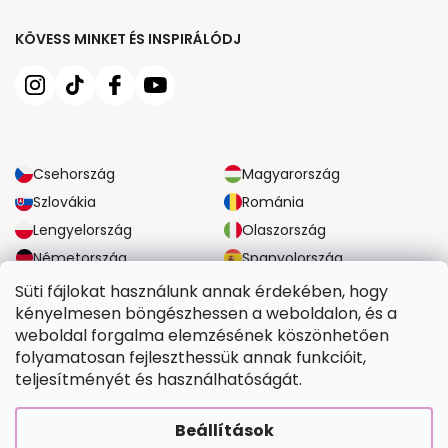
KÖVESS MINKET ÉS INSPIRÁLÓDJ
Csehország
Magyarország
Szlovákia
Románia
Lengyelország
Olaszország
Németország
Spanyolország
Nagy-Britannia
Ausztria
Süti fájlokat használunk annak érdekében, hogy
kényelmesen böngészhessen a weboldalon, és a
weboldal forgalma elemzésének köszönhetően
MEGBÍZHATÓ SZÁLLÍTÁSI LEHETŐSÉGEK
folyamatosan fejleszthessük annak funkcióit,
teljesítményét és használhatóságát.
BIZTONSÁGOS FIZETÉSI LEHETŐSÉGEK
Beállítások