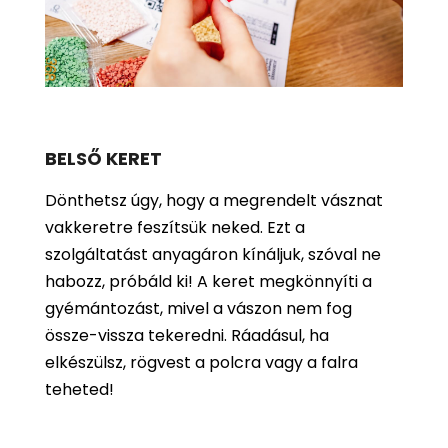
BELSŐ KERET
Dönthetsz úgy, hogy a megrendelt vásznat
vakkeretre feszítsük neked. Ezt a
szolgáltatást anyagáron kínáljuk, szóval ne
habozz, próbáld ki! A keret megkönnyíti a
gyémántozást, mivel a vászon nem fog
össze-vissza tekeredni. Ráadásul, ha
elkészülsz, rögvest a polcra vagy a falra
teheted!