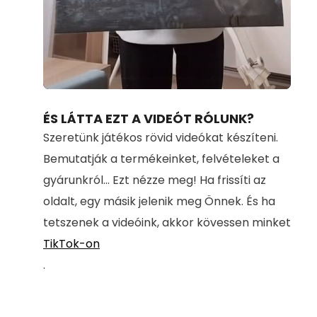
Loaded
:
Unmute
100.00%
ÉS LÁTTA EZT A VIDEÓT RÓLUNK?
Szeretünk játékos rövid videókat készíteni.
Bemutatják a termékeinket, felvételeket a
gyárunkról... Ezt nézze meg! Ha frissíti az
oldalt, egy másik jelenik meg Önnek. És ha
tetszenek a videóink, akkor kövessen minket
TikTok-on
.