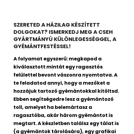
SZERETED A HÁZILAG KÉSZÍTETT
DOLGOKAT? ISMERKEDJ MEG A CSEH
GYÁRTMÁNYÚ KÜLÖNLEGESSÉGGEL, A
GYÉMÁNTFESTÉSSEL!
A folyamat egyszerű: megkapod a
kiválasztott mintát egy ragasztós
felülettel bevont
vászonra nyomtatva. A
te feladatod annyi, hogy a mezőket a
hozzájuk tartozó gyémántokkal kitöltsd.
Ebben segítségedre lesz a gyémántozó
toll, amelyet ha belemártasz a
ragasztóba, akár három gyémántot is
megtart. A készletben találsz egy tálat is
(a gyémántok tárolására), egy grafikai