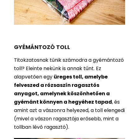
GYÉMÁNTOZÓ TOLL
Titokzatosnak tűnik számodra a gyémántozó
toll? Eleinte nekünk is annak tűnt. Ez
alapvetően egy
üreges toll, amelybe
felveszed a rózsaszín ragasztós
anyagot, amelynek köszönhetően a
gyémánt könnyen a hegyéhez tapad
, és
amint azt a vászonra helyezed, a toll elengedi
(mivel a vászon ragasztója erősebb, mint a
tollban lévő ragasztó).