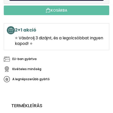
KOSÁRBA
2+1 akció
⭐ Vásárolj 3 dizájnt, és a legolcsóbbat ingyen
kapod! ⭐
EU-ban gyártva
Kivételes minőség
A legnépszerűbb gyártó
TERMÉKLEÍRÁS