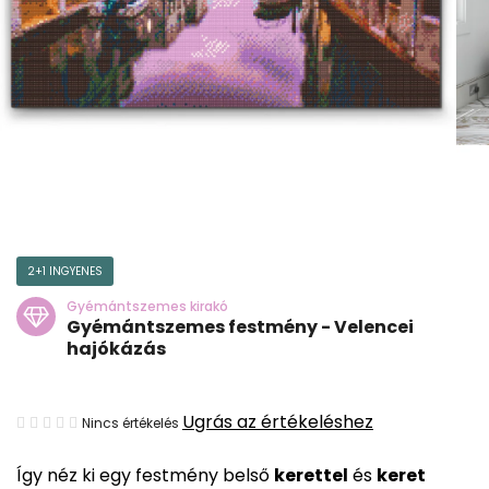
2+1 INGYENES
Gyémántszemes kirakó
Gyémántszemes festmény - Velencei
hajókázás
A
Ugrás az értékeléshez
Nincs értékelés
termék
Így néz ki egy festmény belső
kerettel
és
keret
átlagos