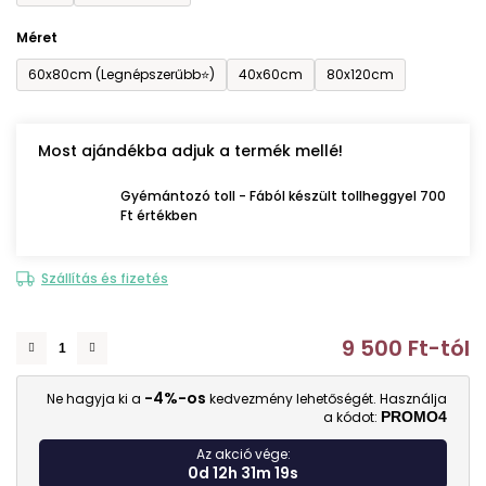
Méret
60x80cm (Legnépszerűbb⭐)
40x60cm
80x120cm
Most ajándékba adjuk a termék mellé!
Gyémántozó toll - Fából készült tollheggyel 700
Ft értékben
Szállítás és fizetés
9 500 Ft
-tól
E
-4%-os
Ne hagyja ki a
kedvezmény lehetőségét. Használja
a kódot:
PROMO4
Az akció vége:
0d 12h 31m 18s