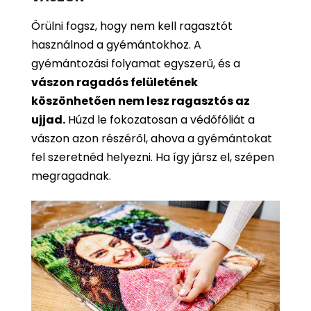
Örülni fogsz, hogy nem kell ragasztót
használnod a gyémántokhoz. A
gyémántozási folyamat egyszerű, és a
vászon ragadós felületének
köszönhetően nem lesz ragasztós az
ujjad.
Húzd le fokozatosan a védőfóliát a
vászon azon részéről, ahova a gyémántokat
fel szeretnéd helyezni. Ha így jársz el, szépen
megragadnak.