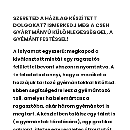
SZERETED A HÁZILAG KÉSZÍTETT
DOLGOKAT? ISMERKEDJ MEG A CSEH
GYÁRTMÁNYÚ KÜLÖNLEGESSÉGGEL, A
GYÉMÁNTFESTÉSSEL!
A folyamat egyszerű: megkapod a
kiválasztott mintát egy ragasztós
felülettel bevont
vászonra nyomtatva. A
te feladatod annyi, hogy a mezőket a
hozzájuk tartozó gyémántokkal kitöltsd.
Ebben segítségedre lesz a gyémántozó
toll, amelyet ha belemártasz a
ragasztóba, akár három gyémántot is
megtart. A készletben találsz egy tálat is
(a gyémántok tárolására), egy grafikai
sablont, illetve egy részletes útmutatót