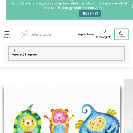
Ugrás
Fotóiból a lehető leggyorsabban és a lehető legjobb minőségben készíthetünk
képeket. EU-ban gyártott = nincs vám
a
NÉZZE MEG
fő
tartalomhoz
Bejelentkezés
KOSÁR
Kívánságlista
Menü
Kezdőlap
/
Technikák
/
Gyémántszemes kirakó
/
Gyémántszemes
festmény - Szörnyecskék