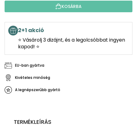
KOSÁRBA
2+1 akció
⭐ Vásárolj 3 dizájnt, és a legolcsóbbat ingyen
kapod! ⭐
EU-ban gyártva
Kivételes minőség
A legnépszerűbb gyártó
TERMÉKLEÍRÁS