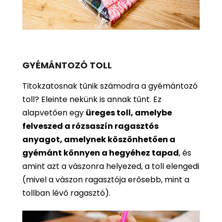
GYÉMÁNTOZÓ TOLL
Titokzatosnak tűnik számodra a gyémántozó
toll? Eleinte nekünk is annak tűnt. Ez
alapvetően egy
üreges toll, amelybe
felveszed a rózsaszín ragasztós
anyagot, amelynek köszönhetően a
gyémánt könnyen a hegyéhez tapad
, és
amint azt a vászonra helyezed, a toll elengedi
(mivel a vászon ragasztója erősebb, mint a
tollban lévő ragasztó).