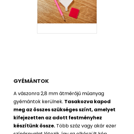
GYÉMÁNTOK
A vászonra 2,8 mm átmérőjű műanyag
gyémántok kerülnek.
Tasakozva kapod
meg az összes szükséges színt, amelyet
kifejezetten az adott festményhez
készítünk össze.
Több száz vagy akár ezer
színárnyalat létezik, így az elkészült kép