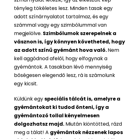
tényleg tökéletes lesz. Minden tasak egy
adott színárnyalatot tartalmaz, és egy
számmal vagy egy szimbólummal van
megjelölve.
Szimbólumok szerepelnek a
vásznon is, így könnyen követheted, hogy
az adott színű gyémánt hova való.
Nem
kell aggódnod afelől, hogy elfogynak a
gyémántok. A tasakban lévő mennyiség
bőségesen elegendő lesz, rá is számolunk
egy kicsit.
Küldünk egy
speciális tálcát is, amelyre a
gyémántokat ki tudod önteni, így a
gyémántozó tollal kényelmesen
dolgozhatsz majd.
Miután kiöntötted, rázd
meg a tálat! A
gyémántok nézzenek lapos