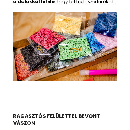
oldalukkal lefelé
, hogy fel tudd szedni őket.
RAGASZTÓS FELÜLETTEL BEVONT
VÁSZON