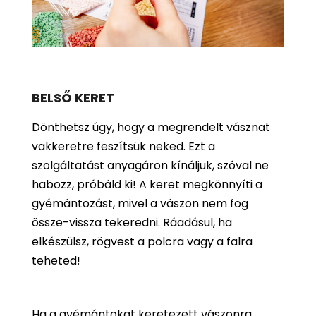
BELSŐ KERET
Dönthetsz úgy, hogy a megrendelt vásznat
vakkeretre feszítsük neked. Ezt a
szolgáltatást anyagáron kínáljuk, szóval ne
habozz, próbáld ki! A keret megkönnyíti a
gyémántozást, mivel a vászon nem fog
össze-vissza tekeredni. Ráadásul, ha
elkészülsz, rögvest a polcra vagy a falra
teheted!
Ha a gyémántokat keretezett vászonra