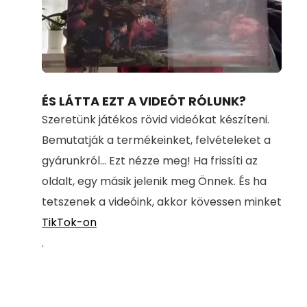
Loaded
:
Unmute
100.00%
ÉS LÁTTA EZT A VIDEÓT RÓLUNK?
Szeretünk játékos rövid videókat készíteni.
Bemutatják a termékeinket, felvételeket a
gyárunkról... Ezt nézze meg! Ha frissíti az
oldalt, egy másik jelenik meg Önnek. És ha
tetszenek a videóink, akkor kövessen minket
TikTok-on
.