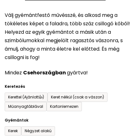
5-
Válj gyémántfestő művésszé, és alkosd meg a
ből
tökéletes képet a faladra, több száz csillogó kőből!
0,0
Helyezd az egyik gyémántot a másik után a
csillag.
szimbólumokkal megjelölt ragasztós vászonra, s
ámulj, ahogy a minta életre kel előtted. És még
csillogni is fog!
Mindez
Csehországban
gyártva!
Keretezés
Kerettel (Ajánlott👍)
Keret nélkül (csak a vászon)
Műanyagtáblával
Kartonlemezen
Gyémántok
Kerek
Négyzet alakú