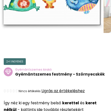
2+1 INGYENES
Gyémántszemes kirakó
Gyémántszemes festmény - Szörnyecskék
A
Ugrás az értékeléshez
Nincs értékelés
termék
Így néz ki egy festmény belső
kerettel
és
keret
átlagos
nélkül
-
kattints ide további részletekért
értékelése