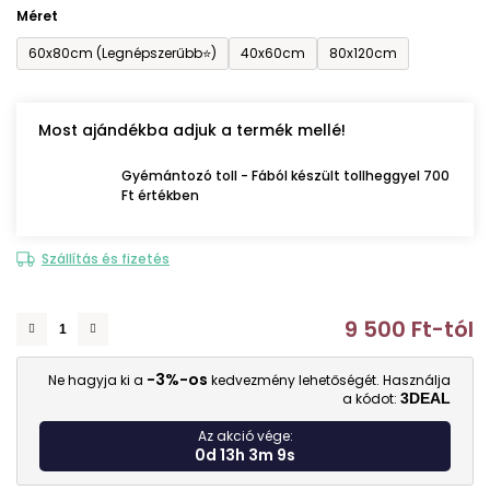
Méret
60x80cm (Legnépszerűbb⭐)
40x60cm
80x120cm
Most ajándékba adjuk a termék mellé!
Gyémántozó toll - Fából készült tollheggyel 700
Ft értékben
Szállítás és fizetés
9 500 Ft
-tól
E
-3%-os
Ne hagyja ki a
kedvezmény lehetőségét. Használja
a kódot:
3DEAL
Az akció vége:
0d 13h 3m 8s