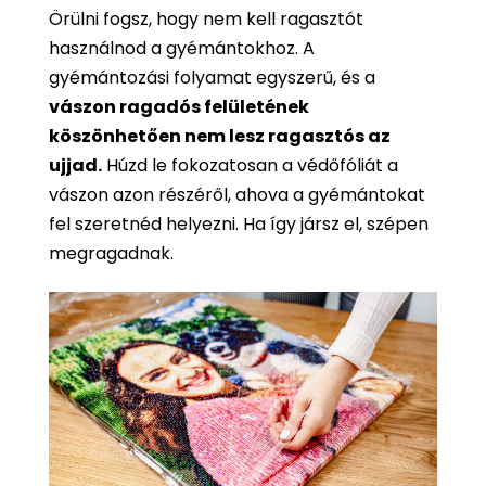
Örülni fogsz, hogy nem kell ragasztót
használnod a gyémántokhoz. A
gyémántozási folyamat egyszerű, és a
vászon ragadós felületének
köszönhetően nem lesz ragasztós az
ujjad.
Húzd le fokozatosan a védőfóliát a
vászon azon részéről, ahova a gyémántokat
fel szeretnéd helyezni. Ha így jársz el, szépen
megragadnak.