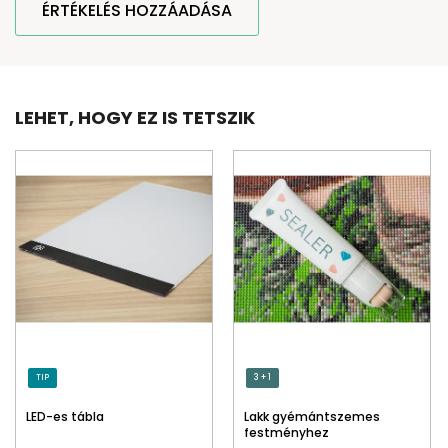
ÉRTÉKELÉS HOZZÁADÁSA
LEHET, HOGY EZ IS TETSZIK
TIP
3 + 1
LED-es tábla
Lakk gyémántszemes
festményhez