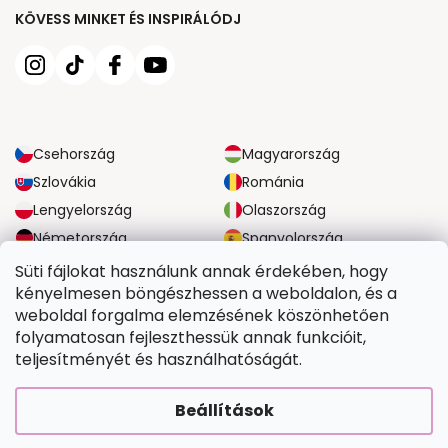
KÖVESS MINKET ÉS INSPIRÁLÓDJ
Csehország
Magyarország
Szlovákia
Románia
Lengyelország
Olaszország
Németország
Spanyolország
Nagy-Britannia
Ausztria
Süti fájlokat használunk annak érdekében, hogy
kényelmesen böngészhessen a weboldalon, és a
weboldal forgalma elemzésének köszönhetően
MEGBÍZHATÓ SZÁLLÍTÁSI LEHETŐSÉGEK
folyamatosan fejleszthessük annak funkcióit,
teljesítményét és használhatóságát.
BIZTONSÁGOS FIZETÉSI LEHETŐSÉGEK
Beállítások