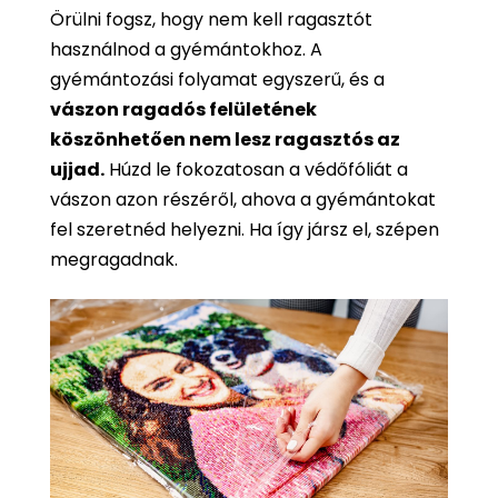
Örülni fogsz, hogy nem kell ragasztót
használnod a gyémántokhoz. A
gyémántozási folyamat egyszerű, és a
vászon ragadós felületének
köszönhetően nem lesz ragasztós az
ujjad.
Húzd le fokozatosan a védőfóliát a
vászon azon részéről, ahova a gyémántokat
fel szeretnéd helyezni. Ha így jársz el, szépen
megragadnak.