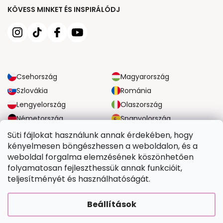
KÖVESS MINKET ÉS INSPIRÁLÓDJ
Csehország
Magyarország
Szlovákia
Románia
Lengyelország
Olaszország
Németország
Spanyolország
Nagy-Britannia
Ausztria
Süti fájlokat használunk annak érdekében, hogy
kényelmesen böngészhessen a weboldalon, és a
weboldal forgalma elemzésének köszönhetően
MEGBÍZHATÓ SZÁLLÍTÁSI LEHETŐSÉGEK
folyamatosan fejleszthessük annak funkcióit,
teljesítményét és használhatóságát.
BIZTONSÁGOS FIZETÉSI LEHETŐSÉGEK
Beállítások