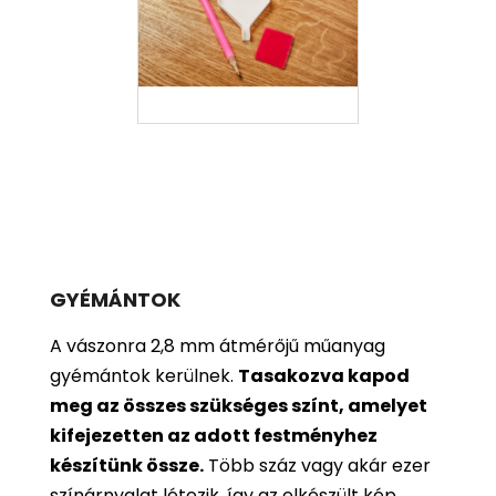
GYÉMÁNTOK
A vászonra 2,8 mm átmérőjű műanyag
gyémántok kerülnek.
Tasakozva kapod
meg az összes szükséges színt, amelyet
kifejezetten az adott festményhez
készítünk össze.
Több száz vagy akár ezer
színárnyalat létezik, így az elkészült kép