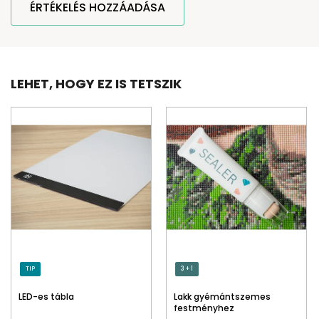
ÉRTÉKELÉS HOZZÁADÁSA
LEHET, HOGY EZ IS TETSZIK
TIP
3 + 1
LED-es tábla
Lakk gyémántszemes
festményhez