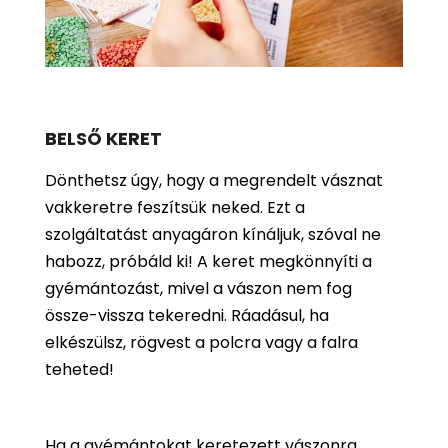
BELSŐ KERET
Dönthetsz úgy, hogy a megrendelt vásznat
vakkeretre feszítsük neked. Ezt a
szolgáltatást anyagáron kínáljuk, szóval ne
habozz, próbáld ki! A keret megkönnyíti a
gyémántozást, mivel a vászon nem fog
össze-vissza tekeredni. Ráadásul, ha
elkészülsz, rögvest a polcra vagy a falra
teheted!
Ha a gyémántokat keretezett vászonra