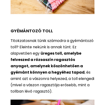
GYÉMÁNTOZÓ TOLL
Titokzatosnak tűnik számodra a gyémántozó
toll? Eleinte nekünk is annak tűnt. Ez
alapvetően egy
üreges toll, amelybe
felveszed a rózsaszín ragasztós
anyagot, amelynek köszönhetően a
gyémánt könnyen a hegyéhez tapad
, és
amint azt a vászonra helyezed, a toll elengedi
(mivel a vászon ragasztója erősebb, mint a
tollban lévő ragasztó).