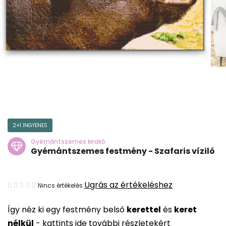
2+1 INGYENES
Gyémántszemes kirakó
Gyémántszemes festmény - Szafaris víziló
A
Ugrás az értékeléshez
Nincs értékelés
termék
Így néz ki egy festmény belső
kerettel
és
keret
átlagos
nélkül
-
kattints ide további részletekért
értékelése