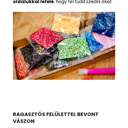
oldalukkal lefelé
, hogy fel tudd szedni őket.
RAGASZTÓS FELÜLETTEL BEVONT
VÁSZON