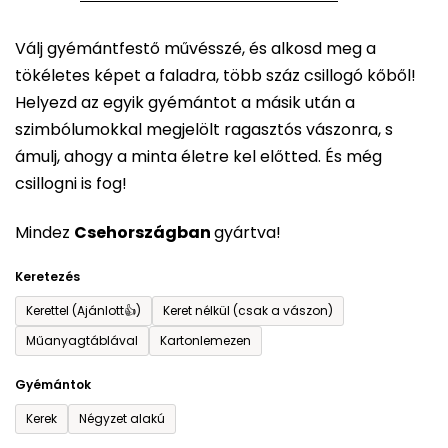
5-
Válj gyémántfestő művésszé, és alkosd meg a
ből
tökéletes képet a faladra, több száz csillogó kőből!
0,0
Helyezd az egyik gyémántot a másik után a
csillag.
szimbólumokkal megjelölt ragasztós vászonra, s
ámulj, ahogy a minta életre kel előtted. És még
csillogni is fog!
Mindez
Csehországban
gyártva!
Keretezés
Kerettel (Ajánlott👍)
Keret nélkül (csak a vászon)
Műanyagtáblával
Kartonlemezen
Gyémántok
Kerek
Négyzet alakú