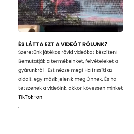
Loaded
:
Unmute
100.00%
ÉS LÁTTA EZT A VIDEÓT RÓLUNK?
Szeretünk játékos rövid videókat készíteni.
Bemutatják a termékeinket, felvételeket a
gyárunkról... Ezt nézze meg! Ha frissíti az
oldalt, egy másik jelenik meg Önnek. És ha
tetszenek a videóink, akkor kövessen minket
TikTok-on
.