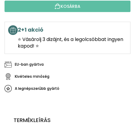
KOSÁRBA
2+1 akció
⭐ Vásárolj 3 dizájnt, és a legolcsóbbat ingyen
kapod! ⭐
EU-ban gyártva
Kivételes minőség
A legnépszerűbb gyártó
TERMÉKLEÍRÁS