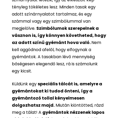
tényleg tökéletes lesz. Minden tasak egy
adott színárnyalatot tartalmaz, és egy
számmal vagy egy szimbólummal van
megjelölve.
Szimbólumok szerepelnek a
vásznon is, így könnyen követheted, hogy
az adott színű gyémánt hova való.
Nem
kell aggódnod afelől, hogy elfogynak a
gyémántok. A tasakban lévő mennyiség
bőségesen elegendő lesz, rá is számolunk
egy kicsit.
Küldünk egy
speciális tálcát is, amelyre a
gyémántokat ki tudod önteni, így a
gyémántozó tollal kényelmesen
dolgozhatsz majd.
Miután kiöntötted, rázd
meg a tálat! A
gyémántok nézzenek lapos