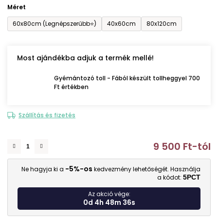
Méret
60x80cm (Legnépszerűbb⭐)
40x60cm
80x120cm
Most ajándékba adjuk a termék mellé!
Gyémántozó toll - Fából készült tollheggyel 700
Ft értékben
Szállítás és fizetés
9 500 Ft
-tól
E
-5%-os
Ne hagyja ki a
kedvezmény lehetőségét. Használja
a kódot:
5PCT
Az akció vége:
0d 4h 48m 34s