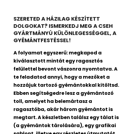
SZERETED A HÁZILAG KÉSZÍTETT
DOLGOKAT? ISMERKEDJ MEG A CSEH
GYÁRTMÁNYÚ KÜLÖNLEGESSÉGGEL, A
GYÉMÁNTFESTÉSSEL!
A folyamat egyszerű: megkapod a
kiválasztott mintát egy ragasztós
felülettel bevont
vászonra nyomtatva. A
te feladatod annyi, hogy a mezőket a
hozzájuk tartozó gyémántokkal kitöltsd.
Ebben segítségedre lesz a gyémántozó
toll, amelyet ha belemártasz a
ragasztóba, akár három gyémántot is
megtart. A készletben találsz egy tálat is
(a gyémántok tárolására), egy grafikai
sablont, illetve egy részletes útmutatót