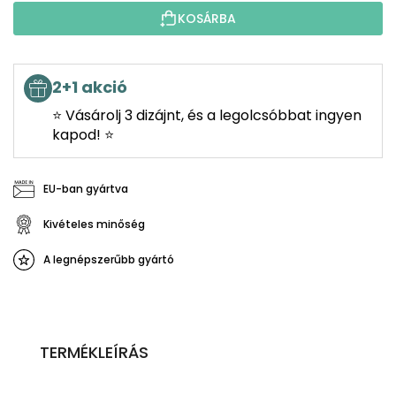
KOSÁRBA
2+1 akció
⭐ Vásárolj 3 dizájnt, és a legolcsóbbat ingyen
kapod! ⭐
EU-ban gyártva
Kivételes minőség
A legnépszerűbb gyártó
TERMÉKLEÍRÁS