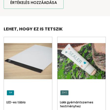
ÉRTÉKELÉS HOZZÁADÁSA
LEHET, HOGY EZ IS TETSZIK
TIP
3 + 1
LED-es tábla
Lakk gyémántszemes
festményhez