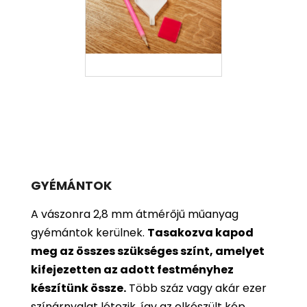
GYÉMÁNTOK
A vászonra 2,8 mm átmérőjű műanyag
gyémántok kerülnek.
Tasakozva kapod
meg az összes szükséges színt, amelyet
kifejezetten az adott festményhez
készítünk össze.
Több száz vagy akár ezer
színárnyalat létezik, így az elkészült kép