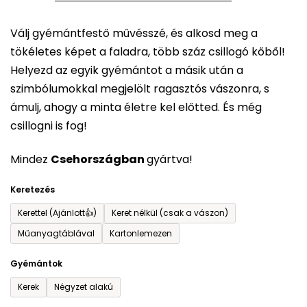
5-
Válj gyémántfestő művésszé, és alkosd meg a
ből
tökéletes képet a faladra, több száz csillogó kőből!
0,0
Helyezd az egyik gyémántot a másik után a
csillag.
szimbólumokkal megjelölt ragasztós vászonra, s
ámulj, ahogy a minta életre kel előtted. És még
csillogni is fog!
Mindez
Csehországban
gyártva!
Keretezés
Kerettel (Ajánlott👍)
Keret nélkül (csak a vászon)
Műanyagtáblával
Kartonlemezen
Gyémántok
Kerek
Négyzet alakú