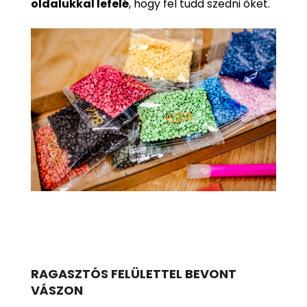
oldalukkal lefelé
, hogy fel tudd szedni őket.
RAGASZTÓS FELÜLETTEL BEVONT
VÁSZON