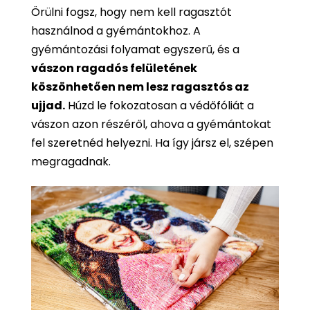
Örülni fogsz, hogy nem kell ragasztót
használnod a gyémántokhoz. A
gyémántozási folyamat egyszerű, és a
vászon ragadós felületének
köszönhetően nem lesz ragasztós az
ujjad.
Húzd le fokozatosan a védőfóliát a
vászon azon részéről, ahova a gyémántokat
fel szeretnéd helyezni. Ha így jársz el, szépen
megragadnak.