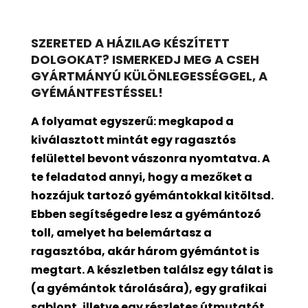
SZERETED A HÁZILAG KÉSZÍTETT
DOLGOKAT? ISMERKEDJ MEG A CSEH
GYÁRTMÁNYÚ KÜLÖNLEGESSÉGGEL, A
GYÉMÁNTFESTÉSSEL!
A folyamat egyszerű: megkapod a
kiválasztott mintát egy ragasztós
felülettel bevont
vászonra nyomtatva. A
te feladatod annyi, hogy a mezőket a
hozzájuk tartozó gyémántokkal kitöltsd.
Ebben segítségedre lesz a gyémántozó
toll, amelyet ha belemártasz a
ragasztóba, akár három gyémántot is
megtart. A készletben találsz egy tálat is
(a gyémántok tárolására), egy grafikai
sablont, illetve egy részletes útmutatót