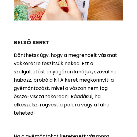
BELSŐ KERET
Dönthetsz úgy, hogy a megrendelt vásznat
vakkeretre feszítsük neked. Ezt a
szolgáltatást anyagáron kínáljuk, szóval ne
habozz, próbáld ki! A keret megkönnyíti a
gyémántozást, mivel a vászon nem fog
össze-vissza tekeredni. Ráadásul, ha
elkészülsz, rögvest a polcra vagy a falra
teheted!
Ha a gyémántokat keretezett vászonra