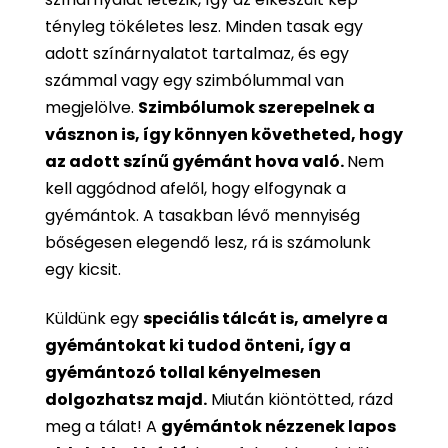
tényleg tökéletes lesz. Minden tasak egy
adott színárnyalatot tartalmaz, és egy
számmal vagy egy szimbólummal van
megjelölve.
Szimbólumok szerepelnek a
vásznon is, így könnyen követheted, hogy
az adott színű gyémánt hova való.
Nem
kell aggódnod afelől, hogy elfogynak a
gyémántok. A tasakban lévő mennyiség
bőségesen elegendő lesz, rá is számolunk
egy kicsit.
Küldünk egy
speciális tálcát is, amelyre a
gyémántokat ki tudod önteni, így a
gyémántozó tollal kényelmesen
dolgozhatsz majd.
Miután kiöntötted, rázd
meg a tálat! A
gyémántok nézzenek lapos