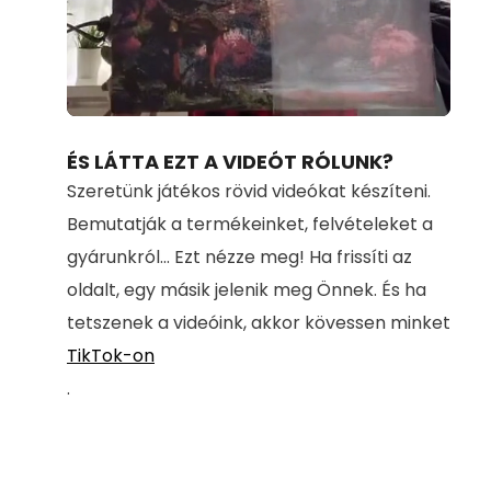
Loaded
:
Unmute
100.00%
ÉS LÁTTA EZT A VIDEÓT RÓLUNK?
Szeretünk játékos rövid videókat készíteni.
Bemutatják a termékeinket, felvételeket a
gyárunkról... Ezt nézze meg! Ha frissíti az
oldalt, egy másik jelenik meg Önnek. És ha
tetszenek a videóink, akkor kövessen minket
TikTok-on
.