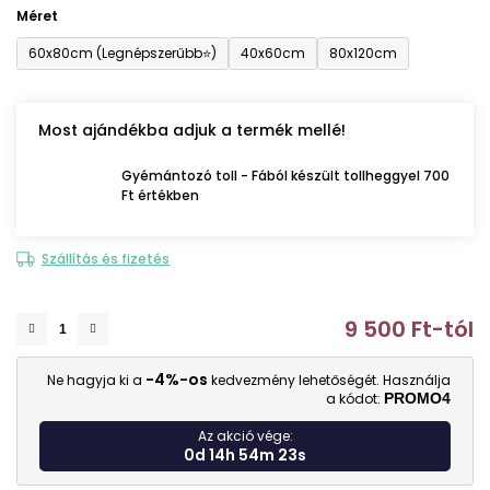
Méret
60x80cm (Legnépszerűbb⭐)
40x60cm
80x120cm
Most ajándékba adjuk a termék mellé!
Gyémántozó toll - Fából készült tollheggyel 700
Ft értékben
Szállítás és fizetés
9 500 Ft
-tól
E
-4%-os
Ne hagyja ki a
kedvezmény lehetőségét. Használja
a kódot:
PROMO4
Az akció vége:
0d 14h 54m 22s