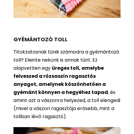
GYÉMÁNTOZÓ TOLL
Titokzatosnak tűnik számodra a gyémántozó
toll? Eleinte nekünk is annak tűnt. Ez
alapvetően egy
üreges toll, amelybe
felveszed a rózsaszín ragasztós
anyagot, amelynek köszönhetően a
gyémánt könnyen a hegyéhez tapad
, és
amint azt a vászonra helyezed, a toll elengedi
(mivel a vászon ragasztója erősebb, mint a
tollban lévő ragasztó).