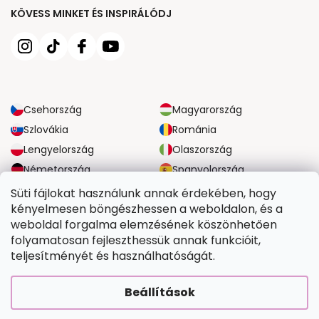
KÖVESS MINKET ÉS INSPIRÁLÓDJ
Csehország
Magyarország
Szlovákia
Románia
Lengyelország
Olaszország
Németország
Spanyolország
Nagy-Britannia
Ausztria
Süti fájlokat használunk annak érdekében, hogy
kényelmesen böngészhessen a weboldalon, és a
weboldal forgalma elemzésének köszönhetően
MEGBÍZHATÓ SZÁLLÍTÁSI LEHETŐSÉGEK
folyamatosan fejleszthessük annak funkcióit,
teljesítményét és használhatóságát.
BIZTONSÁGOS FIZETÉSI LEHETŐSÉGEK
Beállítások