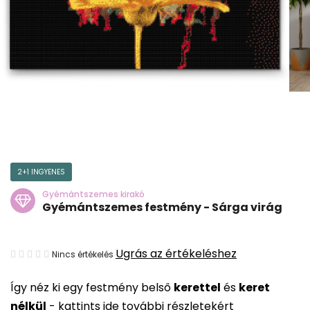
2+1 INGYENES
Gyémántszemes kirakó
Gyémántszemes festmény - Sárga virág
A
Ugrás az értékeléshez
Nincs értékelés
termék
Így néz ki egy festmény belső
kerettel
és
keret
átlagos
nélkül
-
kattints ide további részletekért
értékelése