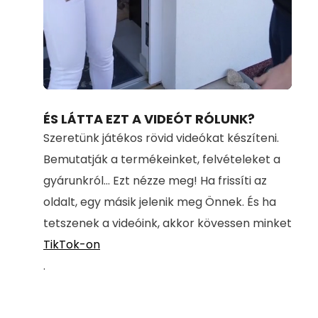
Loaded
:
Unmute
100.00%
ÉS LÁTTA EZT A VIDEÓT RÓLUNK?
Szeretünk játékos rövid videókat készíteni.
Bemutatják a termékeinket, felvételeket a
gyárunkról... Ezt nézze meg! Ha frissíti az
oldalt, egy másik jelenik meg Önnek. És ha
tetszenek a videóink, akkor kövessen minket
TikTok-on
.