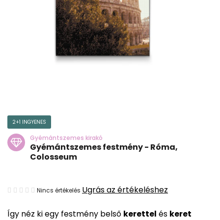
2+1 INGYENES
Gyémántszemes kirakó
Gyémántszemes festmény - Róma,
Colosseum
A
Ugrás az értékeléshez
Nincs értékelés
termék
Így néz ki egy festmény belső
kerettel
és
keret
átlagos