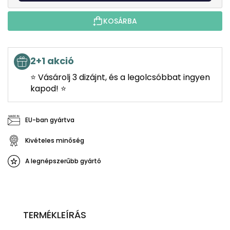
KOSÁRBA
2+1 akció
⭐ Vásárolj 3 dizájnt, és a legolcsóbbat ingyen
kapod! ⭐
EU-ban gyártva
Kivételes minőség
A legnépszerűbb gyártó
TERMÉKLEÍRÁS