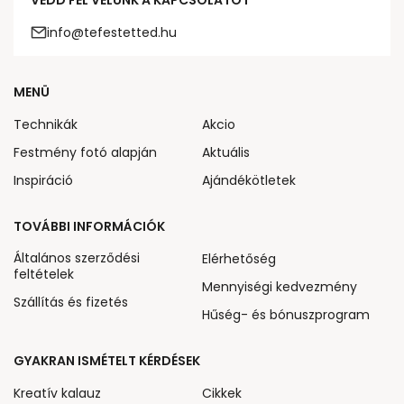
VEDD FEL VELÜNK A KAPCSOLATOT
info@tefestetted.hu
MENÜ
Technikák
Akcio
Festmény fotó alapján
Aktuális
Inspiráció
Ajándékötletek
TOVÁBBI INFORMÁCIÓK
Általános szerződési
Elérhetőség
feltételek
Mennyiségi kedvezmény
Szállítás és fizetés
Hűség- és bónuszprogram
GYAKRAN ISMÉTELT KÉRDÉSEK
Kreatív kalauz
Cikkek