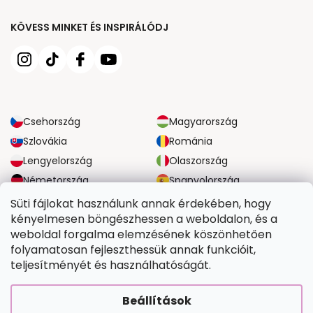
KÖVESS MINKET ÉS INSPIRÁLÓDJ
Csehország
Magyarország
Szlovákia
Románia
Lengyelország
Olaszország
Németország
Spanyolország
Nagy-Britannia
Ausztria
Süti fájlokat használunk annak érdekében, hogy
kényelmesen böngészhessen a weboldalon, és a
weboldal forgalma elemzésének köszönhetően
MEGBÍZHATÓ SZÁLLÍTÁSI LEHETŐSÉGEK
folyamatosan fejleszthessük annak funkcióit,
teljesítményét és használhatóságát.
BIZTONSÁGOS FIZETÉSI LEHETŐSÉGEK
Beállítások