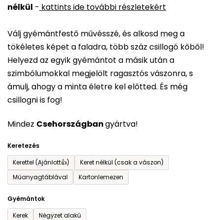
nélkül
-
kattints ide további részletekért
értékelése
5-
Válj gyémántfestő művésszé, és alkosd meg a
ből
tökéletes képet a faladra, több száz csillogó kőből!
0,0
Helyezd az egyik gyémántot a másik után a
csillag.
szimbólumokkal megjelölt ragasztós vászonra, s
ámulj, ahogy a minta életre kel előtted. És még
csillogni is fog!
Mindez
Csehországban
gyártva!
Keretezés
Kerettel (Ajánlott👍)
Keret nélkül (csak a vászon)
Műanyagtáblával
Kartonlemezen
Gyémántok
Kerek
Négyzet alakú