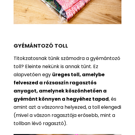
GYÉMÁNTOZÓ TOLL
Titokzatosnak tűnik számodra a gyémántozó
toll? Eleinte nekünk is annak tűnt. Ez
alapvetően egy
üreges toll, amelybe
felveszed a rózsaszín ragasztós
anyagot, amelynek köszönhetően a
gyémánt könnyen a hegyéhez tapad
, és
amint azt a vászonra helyezed, a toll elengedi
(mivel a vászon ragasztója erősebb, mint a
tollban lévő ragasztó).