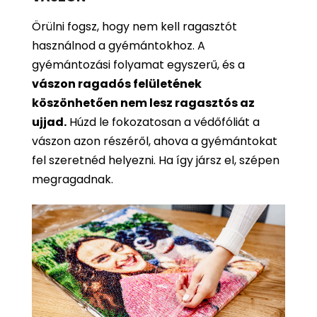
Örülni fogsz, hogy nem kell ragasztót
használnod a gyémántokhoz. A
gyémántozási folyamat egyszerű, és a
vászon ragadós felületének
köszönhetően nem lesz ragasztós az
ujjad.
Húzd le fokozatosan a védőfóliát a
vászon azon részéről, ahova a gyémántokat
fel szeretnéd helyezni. Ha így jársz el, szépen
megragadnak.