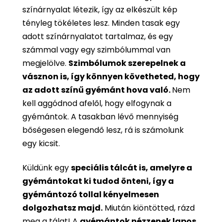
színárnyalat létezik, így az elkészült kép
tényleg tökéletes lesz. Minden tasak egy
adott színárnyalatot tartalmaz, és egy
számmal vagy egy szimbólummal van
megjelölve.
Szimbólumok szerepelnek a
vásznon is, így könnyen követheted, hogy
az adott színű gyémánt hova való.
Nem
kell aggódnod afelől, hogy elfogynak a
gyémántok. A tasakban lévő mennyiség
bőségesen elegendő lesz, rá is számolunk
egy kicsit.
Küldünk egy
speciális tálcát is, amelyre a
gyémántokat ki tudod önteni, így a
gyémántozó tollal kényelmesen
dolgozhatsz majd.
Miután kiöntötted, rázd
meg a tálat! A
gyémántok nézzenek lapos