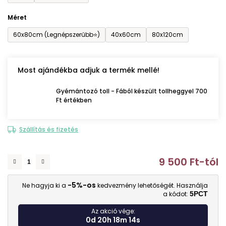
Méret
60x80cm (Legnépszerűbb⭐)
40x60cm
80x120cm
Most ajándékba adjuk a termék mellé!
Gyémántozó toll - Fából készült tollheggyel 700
Ft értékben
Szállítás és fizetés
9 500 Ft
-tól
E
-5%-os
Ne hagyja ki a
kedvezmény lehetőségét. Használja
a kódot:
5PCT
Az akció vége:
0d 20h 18m 13s