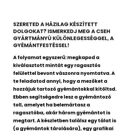
SZERETED A HÁZILAG KÉSZÍTETT
DOLGOKAT? ISMERKEDJ MEG A CSEH
GYÁRTMÁNYÚ KÜLÖNLEGESSÉGGEL, A
GYÉMÁNTFESTÉSSEL!
A folyamat egyszerű: megkapod a
kiválasztott mintát egy ragasztós
felülettel bevont
vászonra nyomtatva. A
te feladatod annyi, hogy a mezőket a
hozzájuk tartozó gyémántokkal kitöltsd.
Ebben segítségedre lesz a gyémántozó
toll, amelyet ha belemártasz a
ragasztóba, akár három gyémántot is
megtart. A készletben találsz egy tálat is
(a gyémántok tárolására), egy grafikai