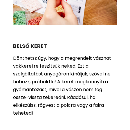
BELSŐ KERET
Dönthetsz úgy, hogy a megrendelt vásznat
vakkeretre feszítsük neked. Ezt a
szolgáltatást anyagáron kínáljuk, szóval ne
habozz, próbáld ki! A keret megkönnyíti a
gyémántozást, mivel a vászon nem fog
össze-vissza tekeredni. Ráadásul, ha
elkészülsz, rögvest a polcra vagy a falra
teheted!