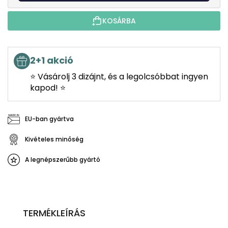
KOSÁRBA
2+1 akció
⭐ Vásárolj 3 dizájnt, és a legolcsóbbat ingyen
kapod! ⭐
EU-ban gyártva
Kivételes minőség
A legnépszerűbb gyártó
TERMÉKLEÍRÁS