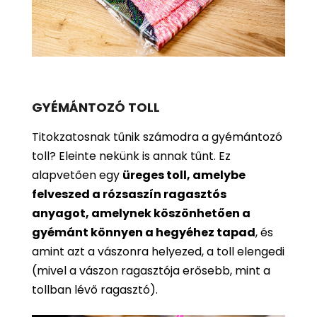
GYÉMÁNTOZÓ TOLL
Titokzatosnak tűnik számodra a gyémántozó
toll? Eleinte nekünk is annak tűnt. Ez
alapvetően egy
üreges toll, amelybe
felveszed a rózsaszín ragasztós
anyagot, amelynek köszönhetően a
gyémánt könnyen a hegyéhez tapad
, és
amint azt a vászonra helyezed, a toll elengedi
(mivel a vászon ragasztója erősebb, mint a
tollban lévő ragasztó).