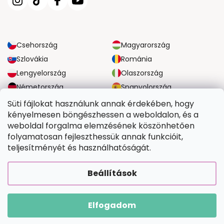
Csehország
Magyarország
Szlovákia
Románia
Lengyelország
Olaszország
Németország
Spanyolország
Nagy-Britannia
Ausztria
Süti fájlokat használunk annak érdekében, hogy
kényelmesen böngészhessen a weboldalon, és a
weboldal forgalma elemzésének köszönhetően
MEGBÍZHATÓ SZÁLLÍTÁSI LEHETŐSÉGEK
folyamatosan fejleszthessük annak funkcióit,
teljesítményét és használhatóságát.
BIZTONSÁGOS FIZETÉSI LEHETŐSÉGEK
Beállítások
Elfogadom
Copyright 2026
Tefestetted.hu
. Minden jog fenntartva.
Shoptet Premium készítette
|
Upravilo
FV STUDIO