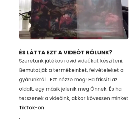
Loaded
:
Unmute
100.00%
ÉS LÁTTA EZT A VIDEÓT RÓLUNK?
Szeretünk játékos rövid videókat készíteni.
Bemutatják a termékeinket, felvételeket a
gyárunkról... Ezt nézze meg! Ha frissíti az
oldalt, egy másik jelenik meg Önnek. És ha
tetszenek a videóink, akkor kövessen minket
TikTok-on
.