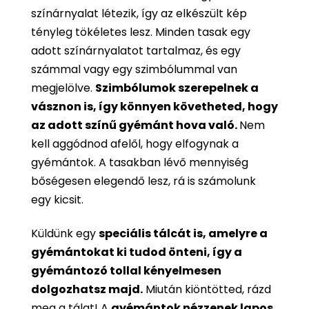
színárnyalat létezik, így az elkészült kép
tényleg tökéletes lesz. Minden tasak egy
adott színárnyalatot tartalmaz, és egy
számmal vagy egy szimbólummal van
megjelölve.
Szimbólumok szerepelnek a
vásznon is, így könnyen követheted, hogy
az adott színű gyémánt hova való.
Nem
kell aggódnod afelől, hogy elfogynak a
gyémántok. A tasakban lévő mennyiség
bőségesen elegendő lesz, rá is számolunk
egy kicsit.
Küldünk egy
speciális tálcát is, amelyre a
gyémántokat ki tudod önteni, így a
gyémántozó tollal kényelmesen
dolgozhatsz majd.
Miután kiöntötted, rázd
meg a tálat! A
gyémántok nézzenek lapos