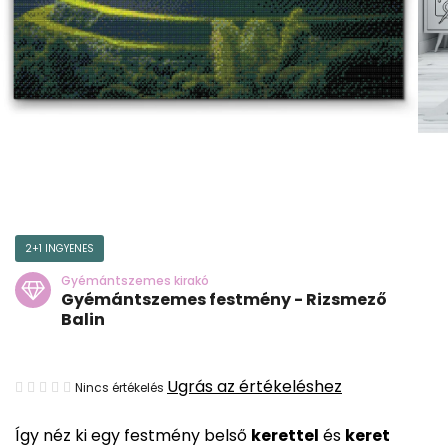
2+1 INGYENES
Gyémántszemes kirakó
Gyémántszemes festmény - Rizsmező
Balin
A
Ugrás az értékeléshez
Nincs értékelés
termék
Így néz ki egy festmény belső
kerettel
és
keret
átlagos