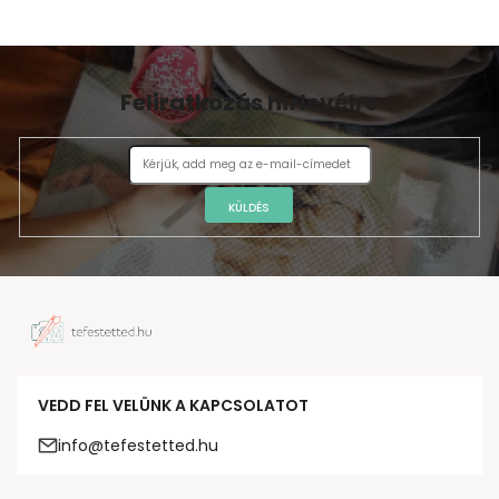
Feliratkozás hírlevélre
KÜLDÉS
VEDD FEL VELÜNK A KAPCSOLATOT
info@tefestetted.hu