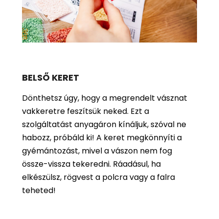
BELSŐ KERET
Dönthetsz úgy, hogy a megrendelt vásznat
vakkeretre feszítsük neked. Ezt a
szolgáltatást anyagáron kínáljuk, szóval ne
habozz, próbáld ki! A keret megkönnyíti a
gyémántozást, mivel a vászon nem fog
össze-vissza tekeredni. Ráadásul, ha
elkészülsz, rögvest a polcra vagy a falra
teheted!