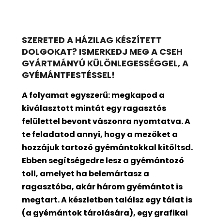
SZERETED A HÁZILAG KÉSZÍTETT
DOLGOKAT? ISMERKEDJ MEG A CSEH
GYÁRTMÁNYÚ KÜLÖNLEGESSÉGGEL, A
GYÉMÁNTFESTÉSSEL!
A folyamat egyszerű: megkapod a
kiválasztott mintát egy ragasztós
felülettel bevont
vászonra nyomtatva. A
te feladatod annyi, hogy a mezőket a
hozzájuk tartozó gyémántokkal kitöltsd.
Ebben segítségedre lesz a gyémántozó
toll, amelyet ha belemártasz a
ragasztóba, akár három gyémántot is
megtart. A készletben találsz egy tálat is
(a gyémántok tárolására), egy grafikai