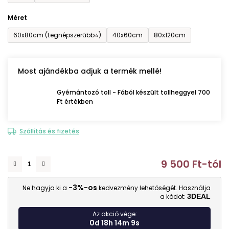
Méret
60x80cm (Legnépszerűbb⭐)
40x60cm
80x120cm
Most ajándékba adjuk a termék mellé!
Gyémántozó toll - Fából készült tollheggyel 700
Ft értékben
Szállítás és fizetés
9 500 Ft
-tól
E
-3%-os
Ne hagyja ki a
kedvezmény lehetőségét. Használja
a kódot:
3DEAL
Az akció vége:
0d 18h 14m 7s