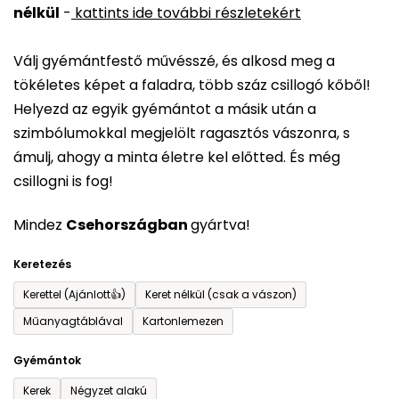
nélkül
-
kattints ide további részletekért
értékelése
5-
Válj gyémántfestő művésszé, és alkosd meg a
ből
tökéletes képet a faladra, több száz csillogó kőből!
0,0
Helyezd az egyik gyémántot a másik után a
csillag.
szimbólumokkal megjelölt ragasztós vászonra, s
ámulj, ahogy a minta életre kel előtted. És még
csillogni is fog!
Mindez
Csehországban
gyártva!
Keretezés
Kerettel (Ajánlott👍)
Keret nélkül (csak a vászon)
Műanyagtáblával
Kartonlemezen
Gyémántok
Kerek
Négyzet alakú