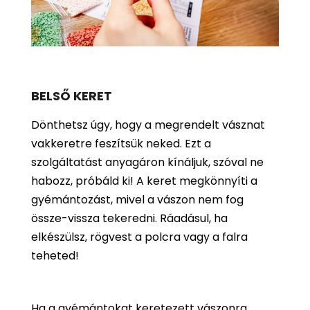
BELSŐ KERET
Dönthetsz úgy, hogy a megrendelt vásznat
vakkeretre feszítsük neked. Ezt a
szolgáltatást anyagáron kínáljuk, szóval ne
habozz, próbáld ki! A keret megkönnyíti a
gyémántozást, mivel a vászon nem fog
össze-vissza tekeredni. Ráadásul, ha
elkészülsz, rögvest a polcra vagy a falra
teheted!
Ha a gyémántokat keretezett vászonra