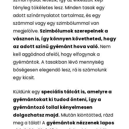
tényleg tökéletes lesz. Minden tasak egy
adott színárnyalatot tartalmaz, és egy
számmal vagy egy szimbólummal van
megjelölve.
Szimbólumok szerepelnek a
vásznon is, így könnyen követheted, hogy
az adott színű gyémánt hova való.
Nem
kell aggódnod afelől, hogy elfogynak a
gyémántok. A tasakban lévő mennyiség
bőségesen elegendő lesz, rá is számolunk
egy kicsit.
Küldünk egy
speciális tálcát is, amelyre a
gyémántokat ki tudod önteni, így a
gyémántozó tollal kényelmesen
dolgozhatsz majd.
Miután kiöntötted, rázd
meg a tálat! A
gyémántok nézzenek lapos