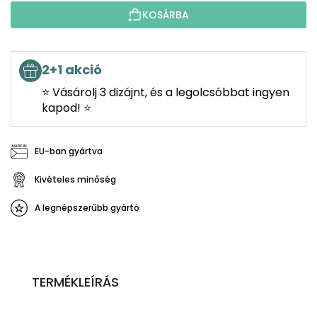
KOSÁRBA
2+1 akció
⭐ Vásárolj 3 dizájnt, és a legolcsóbbat ingyen
kapod! ⭐
EU-ban gyártva
Kivételes minőség
A legnépszerűbb gyártó
TERMÉKLEÍRÁS