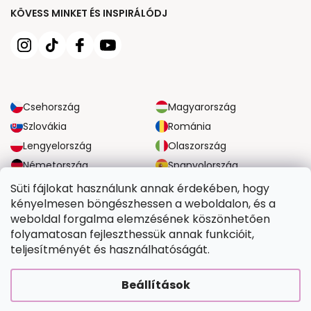
KÖVESS MINKET ÉS INSPIRÁLÓDJ
Csehország
Magyarország
Szlovákia
Románia
Lengyelország
Olaszország
Németország
Spanyolország
Nagy-Britannia
Ausztria
Süti fájlokat használunk annak érdekében, hogy
kényelmesen böngészhessen a weboldalon, és a
weboldal forgalma elemzésének köszönhetően
MEGBÍZHATÓ SZÁLLÍTÁSI LEHETŐSÉGEK
folyamatosan fejleszthessük annak funkcióit,
teljesítményét és használhatóságát.
BIZTONSÁGOS FIZETÉSI LEHETŐSÉGEK
Beállítások