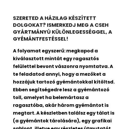
SZERETED A HÁZILAG KÉSZÍTETT
DOLGOKAT? ISMERKEDJ MEG A CSEH
GYÁRTMÁNYÚ KÜLÖNLEGESSÉGGEL, A
GYÉMÁNTFESTÉSSEL!
A folyamat egyszerű: megkapod a
kiválasztott mintát egy ragasztós
felülettel bevont
vászonra nyomtatva. A
te feladatod annyi, hogy a mezőket a
hozzájuk tartozó gyémántokkal kitöltsd.
Ebben segítségedre lesz a gyémántozó
toll, amelyet ha belemártasz a
ragasztóba, akár három gyémántot is
megtart. A készletben találsz egy tálat is
(a gyémántok tárolására), egy grafikai
sablont, illetve egy részletes útmutatót