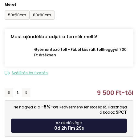
Méret
50x50cm
80x80cm
Most ajándékba adjuk a termék mellé!
Gyémántozó toll - Fából készült tollheggyel 700
Ft értékben
Szállítás és fizetés
9 500 Ft
-tól
E
-5%-os
Ne hagyja ki a
kedvezmény lehetőségét. Használja
a kódot:
5PCT
Az akció vége:
0d 2h 11m 27s