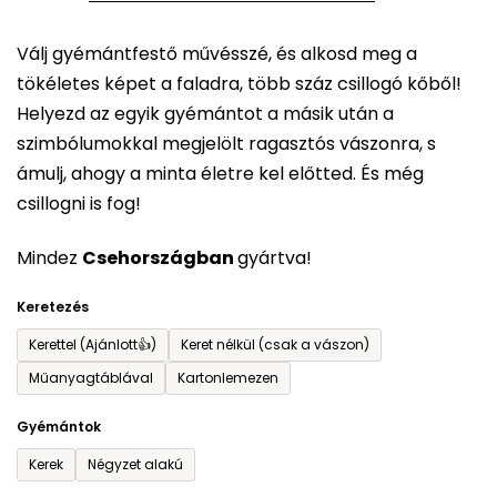
5-
Válj gyémántfestő művésszé, és alkosd meg a
ből
tökéletes képet a faladra, több száz csillogó kőből!
0,0
Helyezd az egyik gyémántot a másik után a
csillag.
szimbólumokkal megjelölt ragasztós vászonra, s
ámulj, ahogy a minta életre kel előtted. És még
csillogni is fog!
Mindez
Csehországban
gyártva!
Keretezés
Kerettel (Ajánlott👍)
Keret nélkül (csak a vászon)
Műanyagtáblával
Kartonlemezen
Gyémántok
Kerek
Négyzet alakú