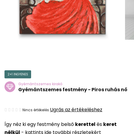
2+1 INGYENES
Gyémántszemes kirakó
Gyémántszemes festmény - Piros ruhás nő
A
Ugrás az értékeléshez
Nincs értékelés
termék
Így néz ki egy festmény belső
kerettel
és
keret
átlagos
nélkül
-
kattints ide további részletekért
értékelése