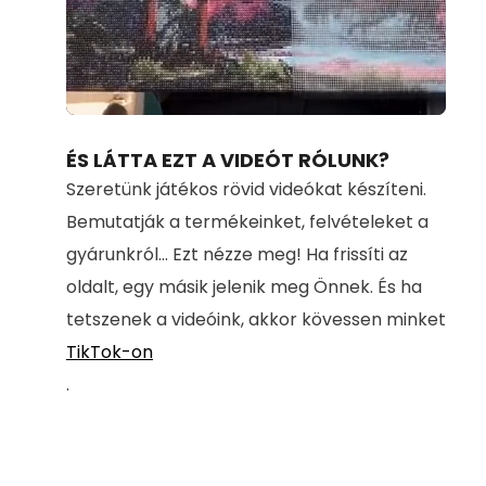
Loaded
:
Unmute
100.00%
ÉS LÁTTA EZT A VIDEÓT RÓLUNK?
Szeretünk játékos rövid videókat készíteni.
Bemutatják a termékeinket, felvételeket a
gyárunkról... Ezt nézze meg! Ha frissíti az
oldalt, egy másik jelenik meg Önnek. És ha
tetszenek a videóink, akkor kövessen minket
TikTok-on
.