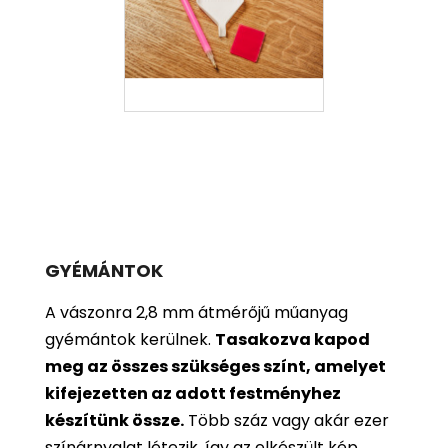
GYÉMÁNTOK
A vászonra 2,8 mm átmérőjű műanyag
gyémántok kerülnek.
Tasakozva kapod
meg az összes szükséges színt, amelyet
kifejezetten az adott festményhez
készítünk össze.
Több száz vagy akár ezer
színárnyalat létezik, így az elkészült kép