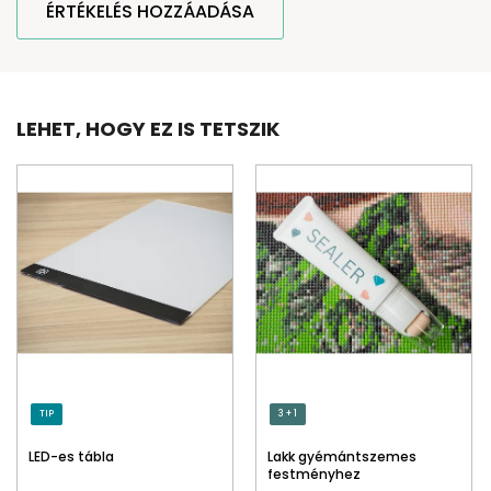
ÉRTÉKELÉS HOZZÁADÁSA
LEHET, HOGY EZ IS TETSZIK
TIP
3 + 1
LED-es tábla
Lakk gyémántszemes
festményhez