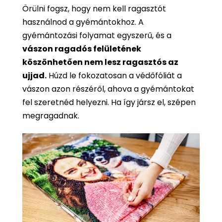
Örülni fogsz, hogy nem kell ragasztót
használnod a gyémántokhoz. A
gyémántozási folyamat egyszerű, és a
vászon ragadós felületének
köszönhetően nem lesz ragasztós az
ujjad.
Húzd le fokozatosan a védőfóliát a
vászon azon részéről, ahova a gyémántokat
fel szeretnéd helyezni. Ha így jársz el, szépen
megragadnak.