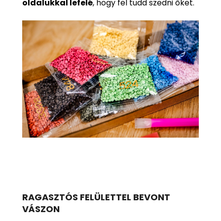
oldalukkal lefelé
, hogy fel tudd szedni őket.
RAGASZTÓS FELÜLETTEL BEVONT
VÁSZON