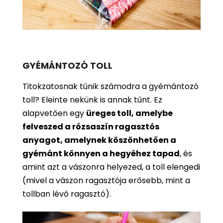
GYÉMÁNTOZÓ TOLL
Titokzatosnak tűnik számodra a gyémántozó
toll? Eleinte nekünk is annak tűnt. Ez
alapvetően egy
üreges toll, amelybe
felveszed a rózsaszín ragasztós
anyagot, amelynek köszönhetően a
gyémánt könnyen a hegyéhez tapad
, és
amint azt a vászonra helyezed, a toll elengedi
(mivel a vászon ragasztója erősebb, mint a
tollban lévő ragasztó).