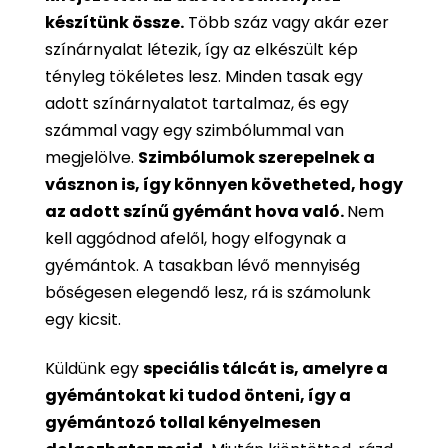
készítünk össze.
Több száz vagy akár ezer
színárnyalat létezik, így az elkészült kép
tényleg tökéletes lesz. Minden tasak egy
adott színárnyalatot tartalmaz, és egy
számmal vagy egy szimbólummal van
megjelölve.
Szimbólumok szerepelnek a
vásznon is, így könnyen követheted, hogy
az adott színű gyémánt hova való.
Nem
kell aggódnod afelől, hogy elfogynak a
gyémántok. A tasakban lévő mennyiség
bőségesen elegendő lesz, rá is számolunk
egy kicsit.
Küldünk egy
speciális tálcát is, amelyre a
gyémántokat ki tudod önteni, így a
gyémántozó tollal kényelmesen