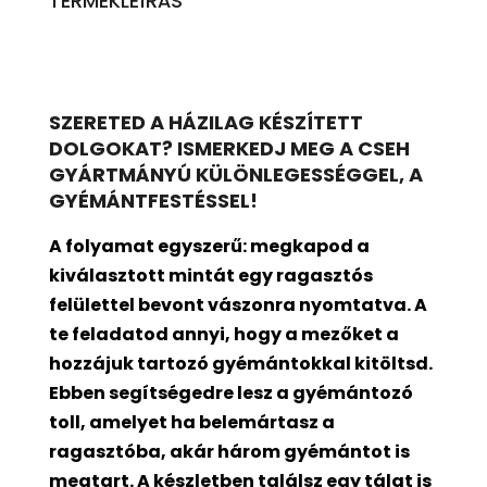
TERMÉKLEÍRÁS
SZERETED A HÁZILAG KÉSZÍTETT
DOLGOKAT? ISMERKEDJ MEG A CSEH
GYÁRTMÁNYÚ KÜLÖNLEGESSÉGGEL, A
GYÉMÁNTFESTÉSSEL!
A folyamat egyszerű: megkapod a
kiválasztott mintát egy ragasztós
felülettel bevont
vászonra nyomtatva. A
te feladatod annyi, hogy a mezőket a
hozzájuk tartozó gyémántokkal kitöltsd.
Ebben segítségedre lesz a gyémántozó
toll, amelyet ha belemártasz a
ragasztóba, akár három gyémántot is
megtart. A készletben találsz egy tálat is