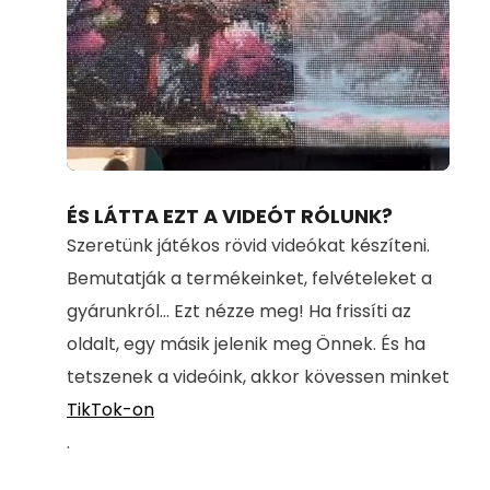
Loaded
:
Unmute
100.00%
ÉS LÁTTA EZT A VIDEÓT RÓLUNK?
Szeretünk játékos rövid videókat készíteni.
Bemutatják a termékeinket, felvételeket a
gyárunkról... Ezt nézze meg! Ha frissíti az
oldalt, egy másik jelenik meg Önnek. És ha
tetszenek a videóink, akkor kövessen minket
TikTok-on
.