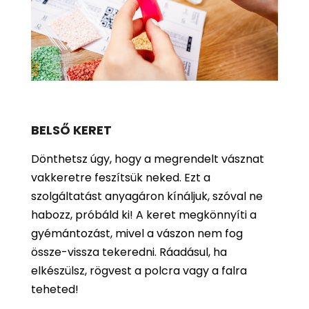
BELSŐ KERET
Dönthetsz úgy, hogy a megrendelt vásznat
vakkeretre feszítsük neked. Ezt a
szolgáltatást anyagáron kínáljuk, szóval ne
habozz, próbáld ki! A keret megkönnyíti a
gyémántozást, mivel a vászon nem fog
össze-vissza tekeredni. Ráadásul, ha
elkészülsz, rögvest a polcra vagy a falra
teheted!