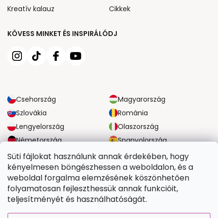
Kreatív kalauz
Cikkek
KÖVESS MINKET ÉS INSPIRÁLÓDJ
Csehország
Magyarország
Szlovákia
Románia
Lengyelország
Olaszország
Németország
Spanyolország
Nagy-Britannia
Ausztria
Süti fájlokat használunk annak érdekében, hogy
kényelmesen böngészhessen a weboldalon, és a
weboldal forgalma elemzésének köszönhetően
MEGBÍZHATÓ SZÁLLÍTÁSI LEHETŐSÉGEK
folyamatosan fejleszthessük annak funkcióit,
teljesítményét és használhatóságát.
BIZTONSÁGOS FIZETÉSI LEHETŐSÉGEK