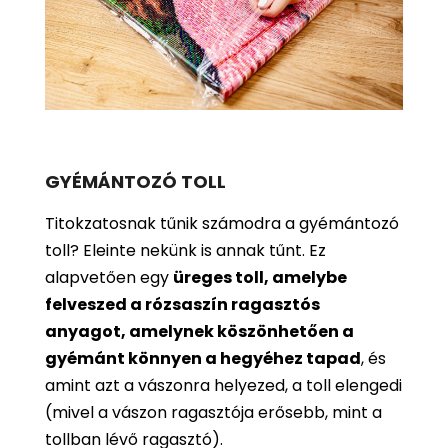
GYÉMÁNTOZÓ TOLL
Titokzatosnak tűnik számodra a gyémántozó
toll? Eleinte nekünk is annak tűnt. Ez
alapvetően egy
üreges toll, amelybe
felveszed a rózsaszín ragasztós
anyagot, amelynek köszönhetően a
gyémánt könnyen a hegyéhez tapad
, és
amint azt a vászonra helyezed, a toll elengedi
(mivel a vászon ragasztója erősebb, mint a
tollban lévő ragasztó).