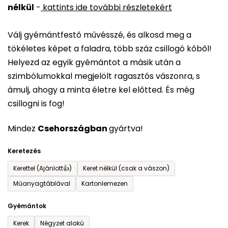
nélkül
-
kattints ide további részletekért
értékelése
5-
Válj gyémántfestő művésszé, és alkosd meg a
ből
tökéletes képet a faladra, több száz csillogó kőből!
0,0
Helyezd az egyik gyémántot a másik után a
csillag.
szimbólumokkal megjelölt ragasztós vászonra, s
ámulj, ahogy a minta életre kel előtted. És még
csillogni is fog!
Mindez
Csehországban
gyártva!
Keretezés
Kerettel (Ajánlott👍)
Keret nélkül (csak a vászon)
Műanyagtáblával
Kartonlemezen
Gyémántok
Kerek
Négyzet alakú