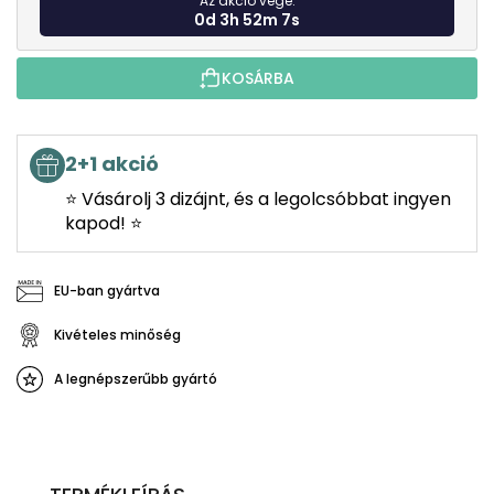
Az akció vége:
0d 3h 52m 6s
KOSÁRBA
2+1 akció
⭐ Vásárolj 3 dizájnt, és a legolcsóbbat ingyen
kapod! ⭐
EU-ban gyártva
Kivételes minőség
A legnépszerűbb gyártó