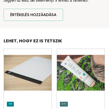
Legyen az első, aki véleményt ír ehhez a tételhez!
ÉRTÉKELÉS HOZZÁADÁSA
LEHET, HOGY EZ IS TETSZIK
TIP
3 + 1