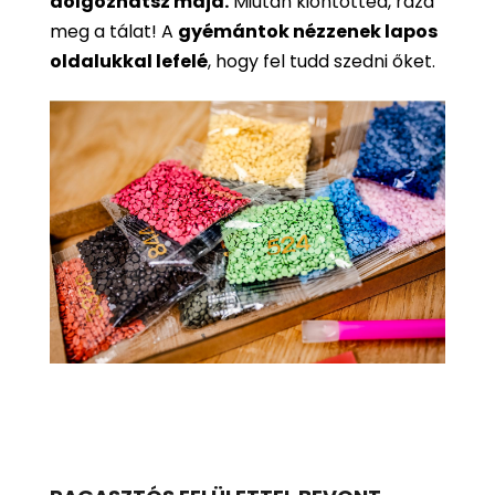
dolgozhatsz majd.
Miután kiöntötted, rázd
meg a tálat! A
gyémántok nézzenek lapos
oldalukkal lefelé
, hogy fel tudd szedni őket.