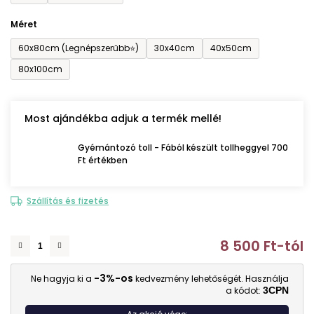
Méret
60x80cm (Legnépszerűbb⭐)
30x40cm
40x50cm
80x100cm
Most ajándékba adjuk a termék mellé!
Gyémántozó toll - Fából készült tollheggyel 700
Ft értékben
Szállítás és fizetés
8 500 Ft
-tól
E
-3%-os
Ne hagyja ki a
kedvezmény lehetőségét. Használja
a kódot:
3CPN