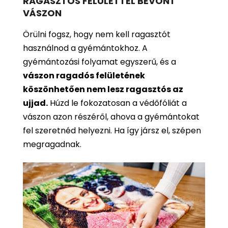
RAGASZTÓS FELÜLETTEL BEVONT
VÁSZON
Örülni fogsz, hogy nem kell ragasztót
használnod a gyémántokhoz. A
gyémántozási folyamat egyszerű, és a
vászon ragadós felületének
köszönhetően nem lesz ragasztós az
ujjad.
Húzd le fokozatosan a védőfóliát a
vászon azon részéről, ahova a gyémántokat
fel szeretnéd helyezni. Ha így jársz el, szépen
megragadnak.