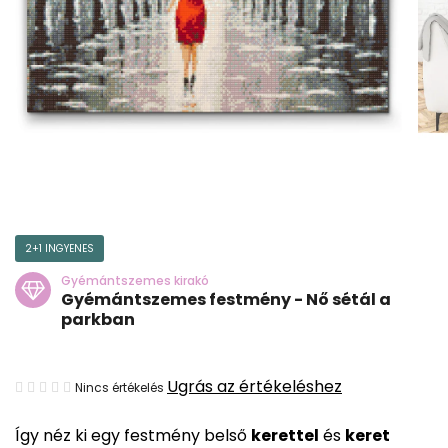
2+1 INGYENES
Gyémántszemes kirakó
Gyémántszemes festmény - Nő sétál a
parkban
A
Ugrás az értékeléshez
Nincs értékelés
termék
Így néz ki egy festmény belső
kerettel
és
keret
átlagos