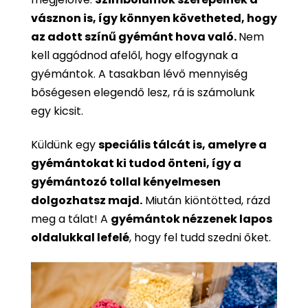
vásznon is, így könnyen követheted, hogy
az adott színű gyémánt hova való.
Nem
kell aggódnod afelől, hogy elfogynak a
gyémántok. A tasakban lévő mennyiség
bőségesen elegendő lesz, rá is számolunk
egy kicsit.
Küldünk egy
speciális tálcát is, amelyre a
gyémántokat ki tudod önteni, így a
gyémántozó tollal kényelmesen
dolgozhatsz majd.
Miután kiöntötted, rázd
meg a tálat! A
gyémántok nézzenek lapos
oldalukkal lefelé
, hogy fel tudd szedni őket.