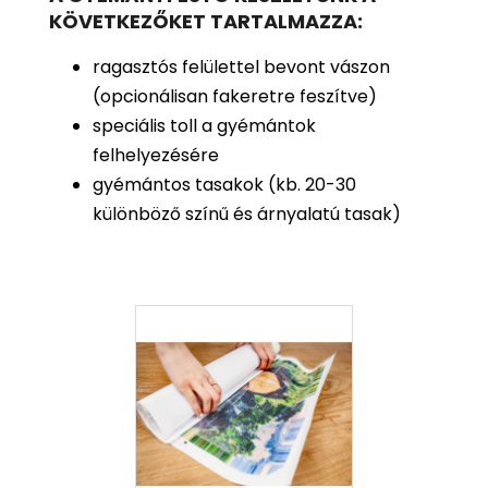
KÖVETKEZŐKET TARTALMAZZA:
ragasztós felülettel bevont vászon
(opcionálisan fakeretre feszítve)
speciális toll a gyémántok
felhelyezésére
gyémántos tasakok (kb. 20-30
különböző színű és árnyalatú tasak)