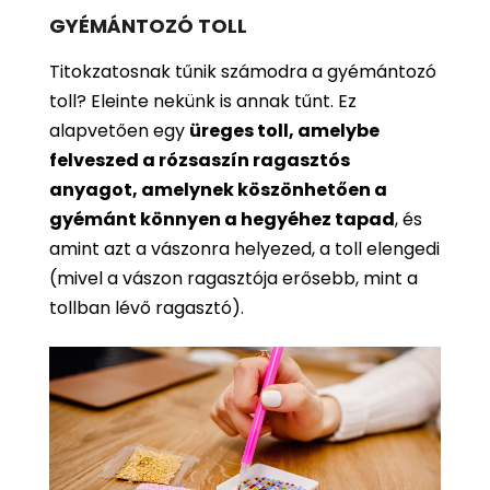
GYÉMÁNTOZÓ TOLL
Titokzatosnak tűnik számodra a gyémántozó
toll? Eleinte nekünk is annak tűnt. Ez
alapvetően egy
üreges toll, amelybe
felveszed a rózsaszín ragasztós
anyagot, amelynek köszönhetően a
gyémánt könnyen a hegyéhez tapad
, és
amint azt a vászonra helyezed, a toll elengedi
(mivel a vászon ragasztója erősebb, mint a
tollban lévő ragasztó).