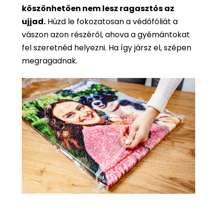
köszönhetően nem lesz ragasztós az
ujjad.
Húzd le fokozatosan a védőfóliát a
vászon azon részéről, ahova a gyémántokat
fel szeretnéd helyezni. Ha így jársz el, szépen
megragadnak.