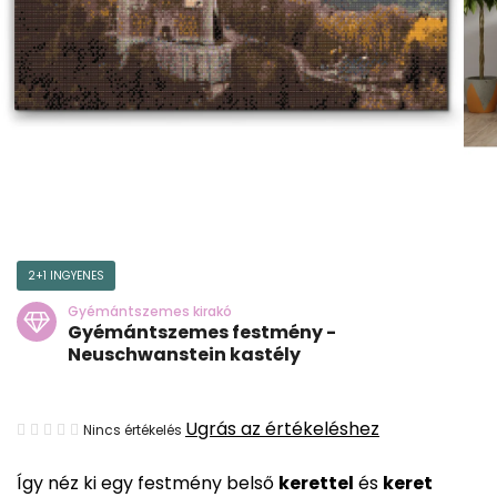
2+1 INGYENES
Gyémántszemes kirakó
Gyémántszemes festmény -
Neuschwanstein kastély
A
Ugrás az értékeléshez
Nincs értékelés
termék
Így néz ki egy festmény belső
kerettel
és
keret
átlagos