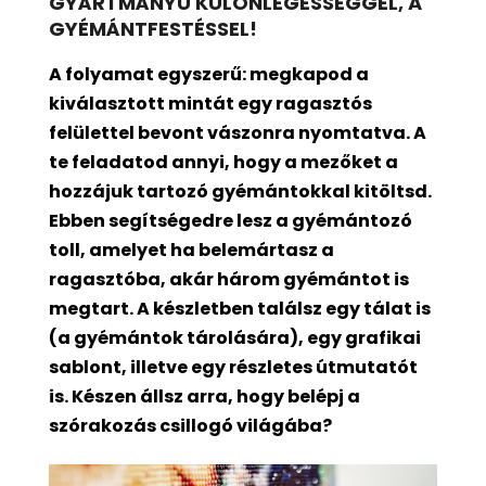
GYÁRTMÁNYÚ KÜLÖNLEGESSÉGGEL, A
GYÉMÁNTFESTÉSSEL!
A folyamat egyszerű: megkapod a
kiválasztott mintát egy ragasztós
felülettel bevont
vászonra nyomtatva. A
te feladatod annyi, hogy a mezőket a
hozzájuk tartozó gyémántokkal kitöltsd.
Ebben segítségedre lesz a gyémántozó
toll, amelyet ha belemártasz a
ragasztóba, akár három gyémántot is
megtart. A készletben találsz egy tálat is
(a gyémántok tárolására), egy grafikai
sablont, illetve egy részletes útmutatót
is. Készen állsz arra, hogy belépj a
szórakozás csillogó világába?