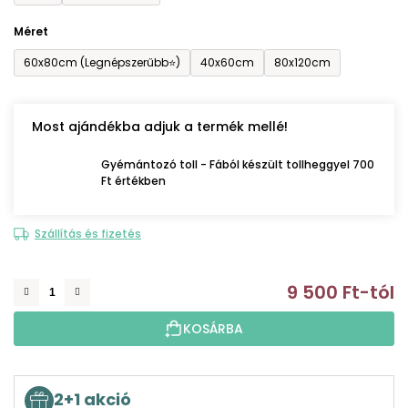
Méret
60x80cm (Legnépszerűbb⭐)
40x60cm
80x120cm
Most ajándékba adjuk a termék mellé!
Gyémántozó toll - Fából készült tollheggyel 700
Ft értékben
Szállítás és fizetés
9 500 Ft
-tól
E
KOSÁRBA
2+1 akció