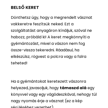
BELSŐ KERET
Dönthetsz úgy, hogy a megrendelt vásznat
vakkeretre feszítsük neked. Ezt a
szolgáltatást anyagáron kínáljuk, szóval ne
habozz, próbáld ki! A keret megkönnyíti a
gyémántozást, mivel a vászon nem fog
össze-vissza tekeredni. Ráadásul, ha
elkészülsz, rögvest a polcra vagy a falra
teheted!
Ha a gyémántokat keretezett vászonra
helyezed, javasoljuk, hogy
támaszd alá
egy
könyvvel vagy egy vágódeszkával, nehogy túl
nagy nyomás érje a vásznat (ez a kép
sérüléséhez vezethet).