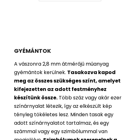
GYÉMÁNTOK
A vászonra 2,8 mm átmérőjű műanyag
gyémántok kerülnek.
Tasakozva kapod
meg az összes szükséges színt, amelyet
kifejezetten az adott festményhez
készítünk össze.
Több száz vagy akár ezer
színárnyalat létezik, így az elkészült kép
tényleg tökéletes lesz. Minden tasak egy
adott színárnyalatot tartalmaz, és egy
számmal vagy egy szimbólummal van
megjelölve.
Szimbólumok szerepelnek a