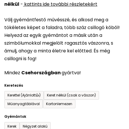
nélkül
-
kattints ide további részletekért
értékelése
5-
Válj gyémántfestő művésszé, és alkosd meg a
ből
tökéletes képet a faladra, több száz csillogó kőből!
0,0
Helyezd az egyik gyémántot a másik után a
csillag.
szimbólumokkal megjelölt ragasztós vászonra, s
ámulj, ahogy a minta életre kel előtted. És még
csillogni is fog!
Mindez
Csehországban
gyártva!
Keretezés
Kerettel (Ajánlott👍)
Keret nélkül (csak a vászon)
Műanyagtáblával
Kartonlemezen
Gyémántok
Kerek
Négyzet alakú