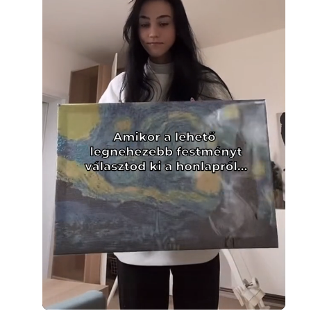
Loaded
:
Unmute
100.00%