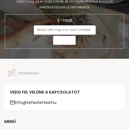
Adja meg az e-mail címét, és mi tájékoztatást küldünk
webáruházunk új termékeiről.
E-mail
KÜLDÉS
VEDD FEL VELÜNK A KAPCSOLATOT
info@tefestetted.hu
MENÜ