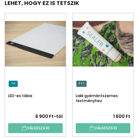
LEHET, HOGY EZ IS TETSZIK
TIP
3 + 1
LED-es tábla
Lakk gyémántszemes
festményhez
A
6 900 Ft-tól
1 600 Ft
termék
VÁLASSZA KI
VÁLASSZA KI
átlagos
értékelése