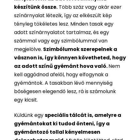
készítünk össze.
Több száz vagy akár ezer
színárnyalat létezik, így az elkészült kép
tényleg tökéletes lesz. Minden tasak egy
adott színárnyalatot tartalmaz, és egy
számmal vagy egy szimbólummal van
megjelölve.
Szimbólumok szerepelnek a
vásznon is, így könnyen követheted, hogy
az adott színű gyémánt hova való.
Nem
kell aggódnod afelől, hogy elfogynak a
gyémántok. A tasakban lévő mennyiség
bőségesen elegendő lesz, rá is számolunk
egy kicsit.
Küldünk egy
speciális tálcát is, amelyre a
gyémántokat ki tudod önteni, így a
gyémántozó tollal kényelmesen