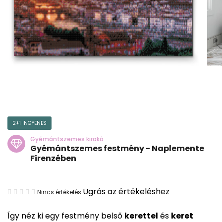
2+1 INGYENES
Gyémántszemes kirakó
Gyémántszemes festmény - Naplemente
Firenzében
A
Ugrás az értékeléshez
Nincs értékelés
termék
Így néz ki egy festmény belső
kerettel
és
keret
átlagos