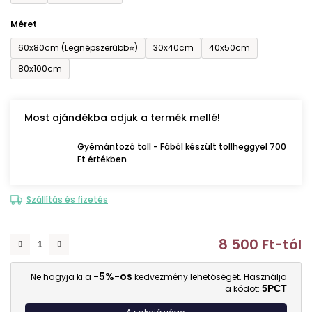
Méret
60x80cm (Legnépszerűbb⭐)
30x40cm
40x50cm
80x100cm
Most ajándékba adjuk a termék mellé!
Gyémántozó toll - Fából készült tollheggyel 700
Ft értékben
Szállítás és fizetés
8 500 Ft
-tól
E
-5%-os
Ne hagyja ki a
kedvezmény lehetőségét. Használja
a kódot:
5PCT