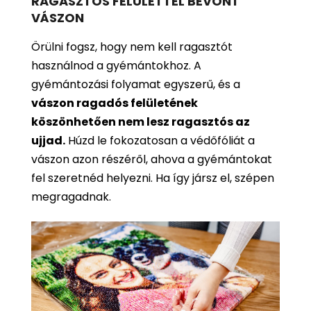
RAGASZTÓS FELÜLETTEL BEVONT
VÁSZON
Örülni fogsz, hogy nem kell ragasztót
használnod a gyémántokhoz. A
gyémántozási folyamat egyszerű, és a
vászon ragadós felületének
köszönhetően nem lesz ragasztós az
ujjad.
Húzd le fokozatosan a védőfóliát a
vászon azon részéről, ahova a gyémántokat
fel szeretnéd helyezni. Ha így jársz el, szépen
megragadnak.