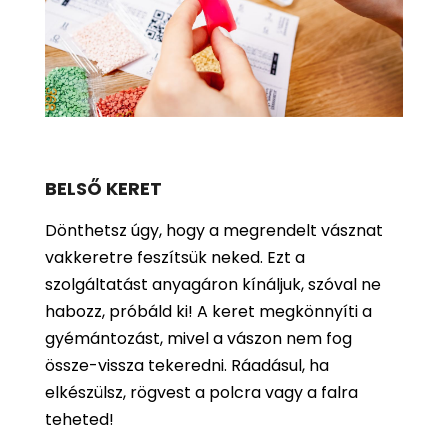
BELSŐ KERET
Dönthetsz úgy, hogy a megrendelt vásznat
vakkeretre feszítsük neked. Ezt a
szolgáltatást anyagáron kínáljuk, szóval ne
habozz, próbáld ki! A keret megkönnyíti a
gyémántozást, mivel a vászon nem fog
össze-vissza tekeredni. Ráadásul, ha
elkészülsz, rögvest a polcra vagy a falra
teheted!