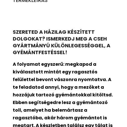
TERMÉKLEÍRÁS
SZERETED A HÁZILAG KÉSZÍTETT
DOLGOKAT? ISMERKEDJ MEG A CSEH
GYÁRTMÁNYÚ KÜLÖNLEGESSÉGGEL, A
GYÉMÁNTFESTÉSSEL!
A folyamat egyszerű: megkapod a
kiválasztott mintát egy ragasztós
felülettel bevont
vászonra nyomtatva. A
te feladatod annyi, hogy a mezőket a
hozzájuk tartozó gyémántokkal kitöltsd.
Ebben segítségedre lesz a gyémántozó
toll, amelyet ha belemártasz a
ragasztóba, akár három gyémántot is
megtart. A készletben találsz egy tálat is