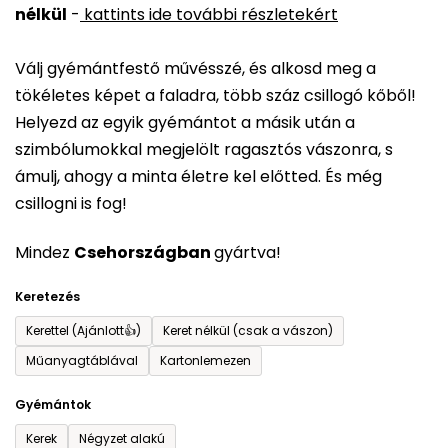
nélkül
-
kattints ide további részletekért
értékelése
5-
Válj gyémántfestő művésszé, és alkosd meg a
ből
tökéletes képet a faladra, több száz csillogó kőből!
0,0
Helyezd az egyik gyémántot a másik után a
csillag.
szimbólumokkal megjelölt ragasztós vászonra, s
ámulj, ahogy a minta életre kel előtted. És még
csillogni is fog!
Mindez
Csehországban
gyártva!
Keretezés
Kerettel (Ajánlott👍)
Keret nélkül (csak a vászon)
Műanyagtáblával
Kartonlemezen
Gyémántok
Kerek
Négyzet alakú