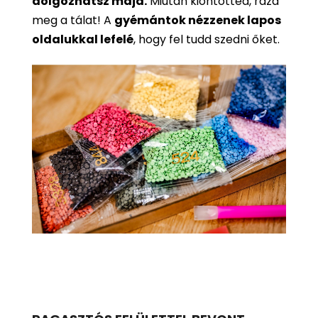
dolgozhatsz majd.
Miután kiöntötted, rázd
meg a tálat! A
gyémántok nézzenek lapos
oldalukkal lefelé
, hogy fel tudd szedni őket.