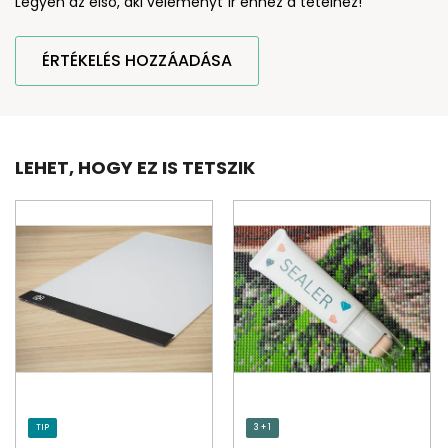
Legyen az első, aki véleményt ír ehhez a tételhez!
ÉRTÉKELÉS HOZZÁADÁSA
LEHET, HOGY EZ IS TETSZIK
TIP
3 + 1