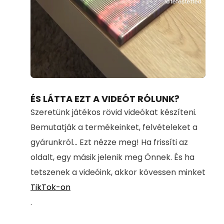
Loaded
:
Unmute
96.40%
ÉS LÁTTA EZT A VIDEÓT RÓLUNK?
Szeretünk játékos rövid videókat készíteni.
Bemutatják a termékeinket, felvételeket a
gyárunkról... Ezt nézze meg! Ha frissíti az
oldalt, egy másik jelenik meg Önnek. És ha
tetszenek a videóink, akkor kövessen minket
TikTok-on
.