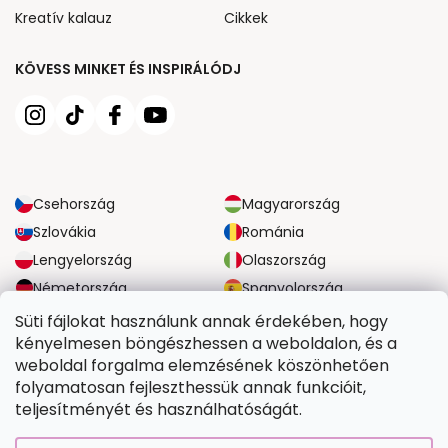
Kreatív kalauz
Cikkek
KÖVESS MINKET ÉS INSPIRÁLÓDJ
Csehország
Magyarország
Szlovákia
Románia
Lengyelország
Olaszország
Németország
Spanyolország
Nagy-Britannia
Ausztria
Süti fájlokat használunk annak érdekében, hogy
kényelmesen böngészhessen a weboldalon, és a
weboldal forgalma elemzésének köszönhetően
MEGBÍZHATÓ SZÁLLÍTÁSI LEHETŐSÉGEK
folyamatosan fejleszthessük annak funkcióit,
teljesítményét és használhatóságát.
BIZTONSÁGOS FIZETÉSI LEHETŐSÉGEK