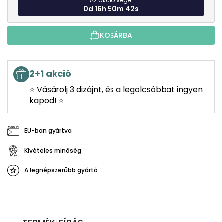
Az akció vége:
0d 16h 50m 40s
KOSÁRBA
2+1 akció
⭐ Vásárolj 3 dizájnt, és a legolcsóbbat ingyen
kapod! ⭐
EU-ban gyártva
Kivételes minőség
A legnépszerűbb gyártó