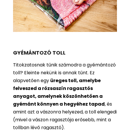
GYÉMÁNTOZÓ TOLL
Titokzatosnak tűnik számodra a gyémántozó
toll? Eleinte nekünk is annak tűnt. Ez
alapvetően egy
üreges toll, amelybe
felveszed a rózsaszín ragasztós
anyagot, amelynek köszönhetően a
gyémánt könnyen a hegyéhez tapad
, és
amint azt a vászonra helyezed, a toll elengedi
(mivel a vászon ragasztója erősebb, mint a
tollban lévő ragasztó).