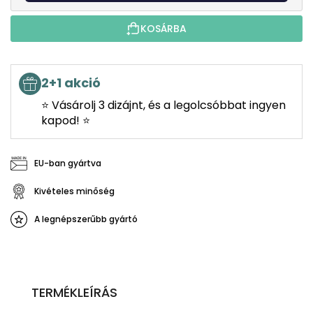
KOSÁRBA
2+1 akció
⭐ Vásárolj 3 dizájnt, és a legolcsóbbat ingyen
kapod! ⭐
EU-ban gyártva
Kivételes minőség
A legnépszerűbb gyártó
TERMÉKLEÍRÁS