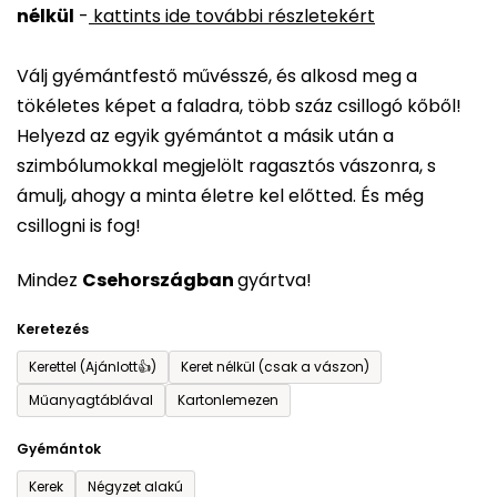
nélkül
-
kattints ide további részletekért
értékelése
5-
Válj gyémántfestő művésszé, és alkosd meg a
ből
tökéletes képet a faladra, több száz csillogó kőből!
0,0
Helyezd az egyik gyémántot a másik után a
csillag.
szimbólumokkal megjelölt ragasztós vászonra, s
ámulj, ahogy a minta életre kel előtted. És még
csillogni is fog!
Mindez
Csehországban
gyártva!
Keretezés
Kerettel (Ajánlott👍)
Keret nélkül (csak a vászon)
Műanyagtáblával
Kartonlemezen
Gyémántok
Kerek
Négyzet alakú