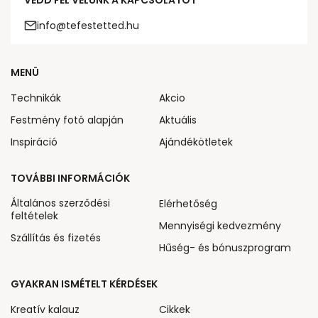
VEDD FEL VELÜNK A KAPCSOLATOT
info@tefestetted.hu
MENÜ
Technikák
Akcio
Festmény fotó alapján
Aktuális
Inspiráció
Ajándékötletek
TOVÁBBI INFORMÁCIÓK
Általános szerződési
Elérhetőség
feltételek
Mennyiségi kedvezmény
Szállítás és fizetés
Hűség- és bónuszprogram
GYAKRAN ISMÉTELT KÉRDÉSEK
Kreatív kalauz
Cikkek