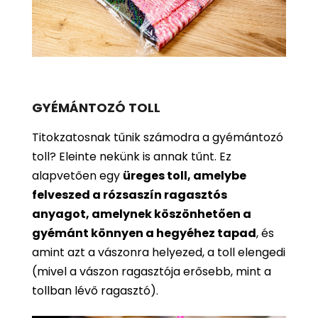
GYÉMÁNTOZÓ TOLL
Titokzatosnak tűnik számodra a gyémántozó
toll? Eleinte nekünk is annak tűnt. Ez
alapvetően egy
üreges toll, amelybe
felveszed a rózsaszín ragasztós
anyagot, amelynek köszönhetően a
gyémánt könnyen a hegyéhez tapad
, és
amint azt a vászonra helyezed, a toll elengedi
(mivel a vászon ragasztója erősebb, mint a
tollban lévő ragasztó).