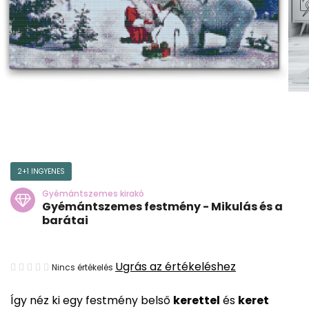
2+1 INGYENES
Gyémántszemes kirakó
Gyémántszemes festmény - Mikulás és a
barátai
A
Ugrás az értékeléshez
Nincs értékelés
termék
Így néz ki egy festmény belső
kerettel
és
keret
átlagos