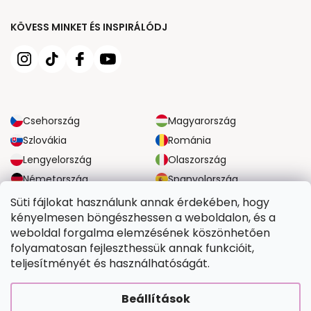
KÖVESS MINKET ÉS INSPIRÁLÓDJ
Csehország
Magyarország
Szlovákia
Románia
Lengyelország
Olaszország
Németország
Spanyolország
Nagy-Britannia
Ausztria
Süti fájlokat használunk annak érdekében, hogy
kényelmesen böngészhessen a weboldalon, és a
weboldal forgalma elemzésének köszönhetően
MEGBÍZHATÓ SZÁLLÍTÁSI LEHETŐSÉGEK
folyamatosan fejleszthessük annak funkcióit,
teljesítményét és használhatóságát.
BIZTONSÁGOS FIZETÉSI LEHETŐSÉGEK
Beállítások