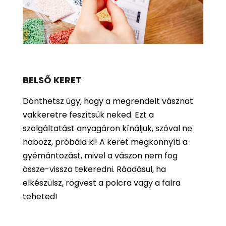
BELSŐ KERET
Dönthetsz úgy, hogy a megrendelt vásznat
vakkeretre feszítsük neked. Ezt a
szolgáltatást anyagáron kínáljuk, szóval ne
habozz, próbáld ki! A keret megkönnyíti a
gyémántozást, mivel a vászon nem fog
össze-vissza tekeredni. Ráadásul, ha
elkészülsz, rögvest a polcra vagy a falra
teheted!