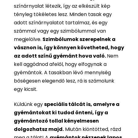
színárnyalat létezik, így az elkészült kép
tényleg tökéletes lesz. Minden tasak egy
adott színárnyalatot tartalmaz, és egy
számmal vagy egy szimbólummal van
megjelölve.
Szimbólumok szerepelnek a
vásznon is, így könnyen követheted, hogy
az adott színű gyémánt hova való.
Nem
kell aggódnod afelől, hogy elfogynak a
gyémántok. A tasakban lévő mennyiség
bőségesen elegendő lesz, rá is számolunk
egy kicsit.
Küldünk egy
speciális tálcát is, amelyre a
gyémántokat ki tudod önteni, így a
gyémántozó tollal kényelmesen
dolgozhatsz majd.
Miután kiöntötted, rázd
meg a tálat! A
gyémántok nézzenek lapos