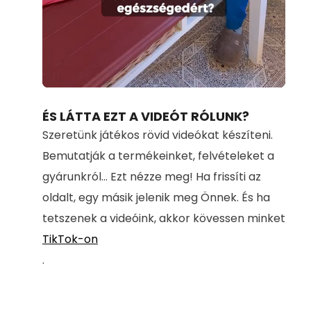
Loaded
:
Unmute
100.00%
ÉS LÁTTA EZT A VIDEÓT RÓLUNK?
Szeretünk játékos rövid videókat készíteni.
Bemutatják a termékeinket, felvételeket a
gyárunkról... Ezt nézze meg! Ha frissíti az
oldalt, egy másik jelenik meg Önnek. És ha
tetszenek a videóink, akkor kövessen minket
TikTok-on
.