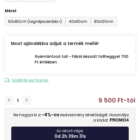
Méret
60x80cm (Legnépszerűbb⭐)
40x60cm
80x120cm
Most ajándékba adjuk a termék mellé!
Gyémántozó toll - Fából készült tollheggyel 700
Ft értékben
Szállítás és fizetés
9 500 Ft
-tól
E
-4%-os
Ne hagyja ki a
kedvezmény lehetőségét. Használja
a kódot:
PROMO4
Az akció vége:
0d 2h 39m 30s