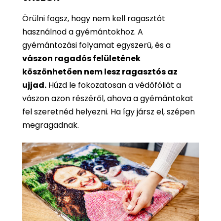
Örülni fogsz, hogy nem kell ragasztót
használnod a gyémántokhoz. A
gyémántozási folyamat egyszerű, és a
vászon ragadós felületének
köszönhetően nem lesz ragasztós az
ujjad.
Húzd le fokozatosan a védőfóliát a
vászon azon részéről, ahova a gyémántokat
fel szeretnéd helyezni. Ha így jársz el, szépen
megragadnak.