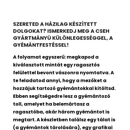
SZERETED A HÁZILAG KÉSZÍTETT
DOLGOKAT? ISMERKEDJ MEG A CSEH
GYÁRTMÁNYÚ KÜLÖNLEGESSÉGGEL, A
GYÉMÁNTFESTÉSSEL!
A folyamat egyszerű: megkapod a
kiválasztott mintát egy ragasztós
felülettel bevont
vászonra nyomtatva. A
te feladatod annyi, hogy a mezőket a
hozzájuk tartozó gyémántokkal kitöltsd.
Ebben segítségedre lesz a gyémántozó
toll, amelyet ha belemártasz a
ragasztóba, akár három gyémántot is
megtart. A készletben találsz egy tálat is
(a gyémántok tárolására), egy grafikai