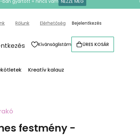
U-ban gyártott = nincs vám
NÉZZE MEG
ünk
Rólunk
Elérhetőség
Bejelentkezés
entkezés
Kívánságlistám
ÜRES KOSÁR
KOSÁR
kötletek
Kreatív kalauz
rakó
es festmény -