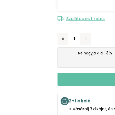
Szállítás és fizetés
-3%-
Ne hagyja ki a
2+1 akció
⭐ Vásárolj 3 dizájnt, é