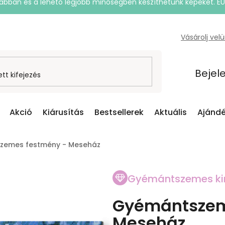
rsabban és a lehető legjobb minőségben készíthetünk képeket. E
Vásárolj vel
Bejel
Akció
Kiárusítás
Bestsellerek
Aktuális
Ajándé
zemes festmény - Meseház
Gyémántszemes ki
Gyémántszem
Meseház