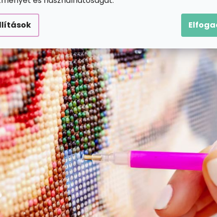
ítményét és használhatóságát.
llítások
Elfog