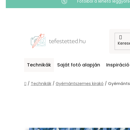
Fotóiból a lehető leggyo
Ugrás
a
fő
tartalomhoz
Technikák
Saját fotó alapján
Inspiráció
Kezdőlap
/
Technikák
/
Gyémántszemes kirakó
/
Gyémánts