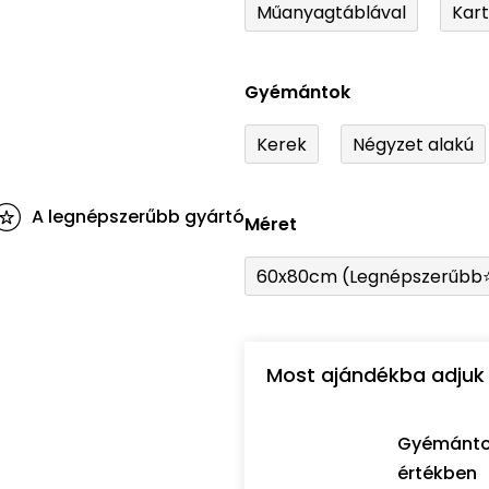
Műanyagtáblával
Kar
Gyémántok
Kerek
Négyzet alakú
A legnépszerűbb gyártó
Méret
60x80cm (Legnépszerűbb
Most ajándékba adjuk 
Gyémántozó
értékben