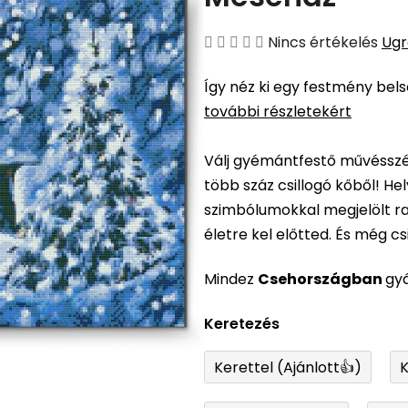
A
Nincs értékelés
Ugr
termék
Így néz ki egy festmény bel
átlagos
további részletekért
értékelése
5-
Válj gyémántfestő művésszé,
ből
több száz csillogó kőből! H
0,0
szimbólumokkal megjelölt ra
csillag.
életre kel előtted. És még csil
Mindez
Csehországban
gy
Keretezés
Kerettel (Ajánlott👍)
K