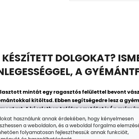
 KÉSZÍTETT DOLGOKAT? ISM
EGESSÉGGEL, A GYÉMÁNTF
asztott mintát egy ragasztós felülettel bevont
vász
mántokkal kitöltsd. Ebben segítségedre lesz a gyém
gtart. A készletben találsz egy tálat is (a gyémánt
en állsz arra, hogy belépj a szórakozás csillogó vilá
ájlokat használunk annak érdekében, hogy kényelmesen
zhessen a weboldalon, és a weboldal forgalma elemzés
hetően folyamatosan fejleszthessük annak funkcióit,