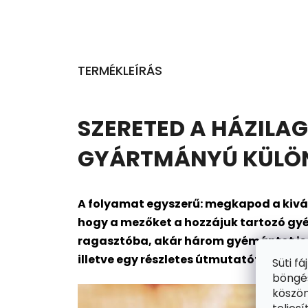
TERMÉKLEÍRÁS
SZERETED A HÁZILAG
GYÁRTMÁNYÚ KÜLÖNL
A folyamat egyszerű: megkapod a kivál
hogy a mezőket a hozzájuk tartozó gyé
ragasztóba, akár három gyémántot is me
illetve egy részletes útmutatót is. Kész
Süti f
böngés
köszön