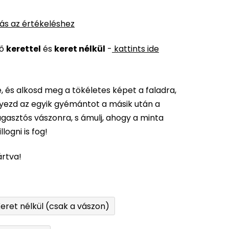
ás az értékeléshez
ső
kerettel
és
keret nélkül
-
kattints ide
 és alkosd meg a tökéletes képet a faladra,
elyezd az egyik gyémántot a másik után a
gasztós vászonra, s ámulj, ahogy a minta
logni is fog!
ártva!
eret nélkül (csak a vászon)