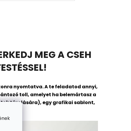
ERKEDJ MEG A CSEH
ESTÉSSEL!
onra nyomtatva. A te feladatod annyi,
ántozó toll, amelyet ha belemártasz a
ok tárolására), egy grafikai sablont,
gába?
ének