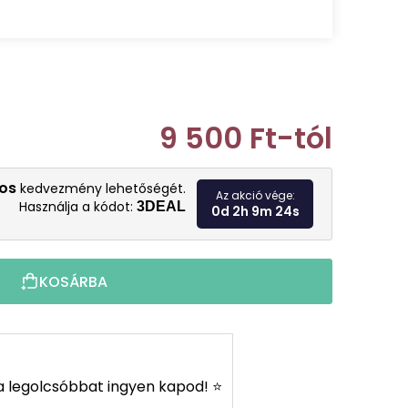
9 500 Ft
-tól
Egységár:
os
kedvezmény lehetőségét.
Az akció vége:
Használja a kódot:
3DEAL
0d 2h 9m 23s
KOSÁRBA
s a legolcsóbbat ingyen kapod! ⭐