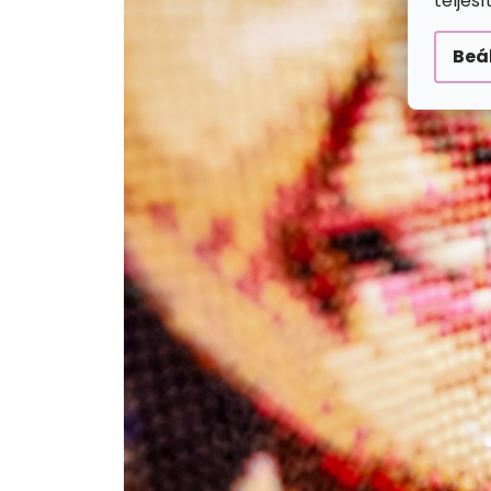
teljes
Beá