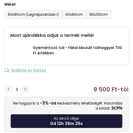
Méret
60x80cm (Legnépszerűbb⭐)
40x60cm
80x120cm
Most ajándékba adjuk a termék mellé!
Gyémántozó toll - Fából készült tollheggyel 700
Ft értékben
Szállítás és fizetés
9 500 Ft
-tól
E
-3%-os
Ne hagyja ki a
kedvezmény lehetőségét. Használja
a kódot:
3CPN
Az akció vége:
0d 12h 39m 24s