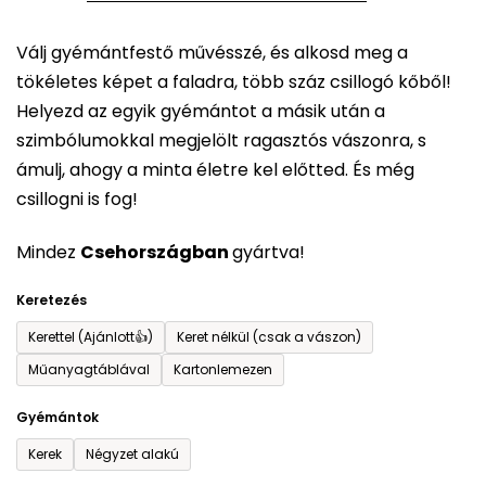
5-
Válj gyémántfestő művésszé, és alkosd meg a
ből
tökéletes képet a faladra, több száz csillogó kőből!
0,0
Helyezd az egyik gyémántot a másik után a
csillag.
szimbólumokkal megjelölt ragasztós vászonra, s
ámulj, ahogy a minta életre kel előtted. És még
csillogni is fog!
Mindez
Csehországban
gyártva!
Keretezés
Kerettel (Ajánlott👍)
Keret nélkül (csak a vászon)
Műanyagtáblával
Kartonlemezen
Gyémántok
Kerek
Négyzet alakú