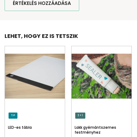
ÉRTÉKELÉS HOZZÁADÁSA
LEHET, HOGY EZ IS TETSZIK
TIP
3 + 1
LED-es tábla
Lakk gyémántszemes
festményhez