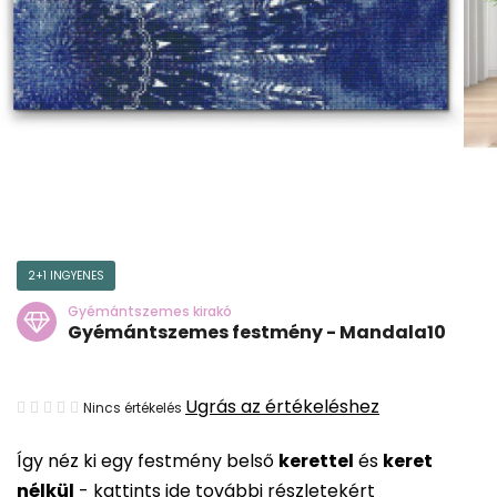
2+1 INGYENES
Gyémántszemes kirakó
Gyémántszemes festmény - Mandala10
A
Ugrás az értékeléshez
Nincs értékelés
termék
Így néz ki egy festmény belső
kerettel
és
keret
átlagos
nélkül
-
kattints ide további részletekért
értékelése