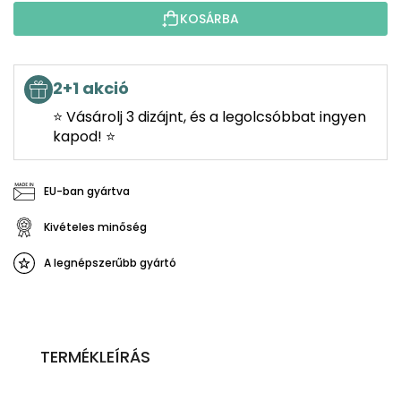
KOSÁRBA
2+1 akció
⭐ Vásárolj 3 dizájnt, és a legolcsóbbat ingyen
kapod! ⭐
EU-ban gyártva
Kivételes minőség
A legnépszerűbb gyártó
TERMÉKLEÍRÁS