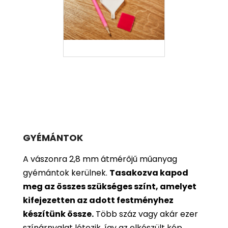
GYÉMÁNTOK
A vászonra 2,8 mm átmérőjű műanyag
gyémántok kerülnek.
Tasakozva kapod
meg az összes szükséges színt, amelyet
kifejezetten az adott festményhez
készítünk össze.
Több száz vagy akár ezer
színárnyalat létezik, így az elkészült kép