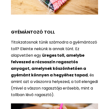
GYÉMÁNTOZÓ TOLL
Titokzatosnak tűnik számodra a gyémántozó
toll? Eleinte nekünk is annak tűnt. Ez
alapvetően egy
üreges toll, amelybe
felveszed a rózsaszín ragasztós
anyagot, amelynek köszönhetően a
gyémánt könnyen a hegyéhez tapad
, és
amint azt a vászonra helyezed, a toll elengedi
(mivel a vászon ragasztója erősebb, mint a
tollban lévő ragasztó).