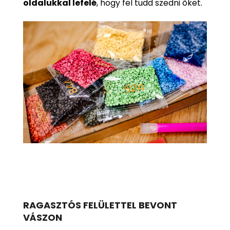
oldalukkal lefelé
, hogy fel tudd szedni őket.
RAGASZTÓS FELÜLETTEL BEVONT
VÁSZON