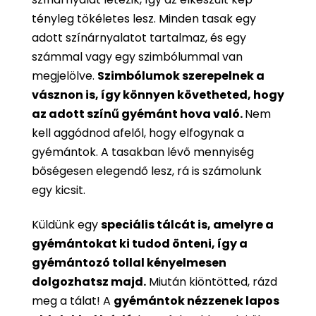
tényleg tökéletes lesz. Minden tasak egy
adott színárnyalatot tartalmaz, és egy
számmal vagy egy szimbólummal van
megjelölve.
Szimbólumok szerepelnek a
vásznon is, így könnyen követheted, hogy
az adott színű gyémánt hova való.
Nem
kell aggódnod afelől, hogy elfogynak a
gyémántok. A tasakban lévő mennyiség
bőségesen elegendő lesz, rá is számolunk
egy kicsit.
Küldünk egy
speciális tálcát is, amelyre a
gyémántokat ki tudod önteni, így a
gyémántozó tollal kényelmesen
dolgozhatsz majd.
Miután kiöntötted, rázd
meg a tálat! A
gyémántok nézzenek lapos