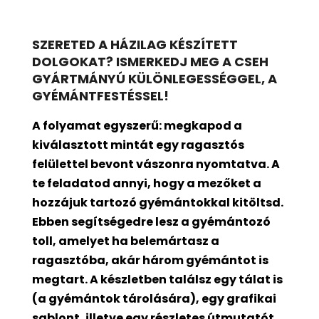
SZERETED A HÁZILAG KÉSZÍTETT
DOLGOKAT? ISMERKEDJ MEG A CSEH
GYÁRTMÁNYÚ KÜLÖNLEGESSÉGGEL, A
GYÉMÁNTFESTÉSSEL!
A folyamat egyszerű: megkapod a
kiválasztott mintát egy ragasztós
felülettel bevont
vászonra nyomtatva. A
te feladatod annyi, hogy a mezőket a
hozzájuk tartozó gyémántokkal kitöltsd.
Ebben segítségedre lesz a gyémántozó
toll, amelyet ha belemártasz a
ragasztóba, akár három gyémántot is
megtart. A készletben találsz egy tálat is
(a gyémántok tárolására), egy grafikai
sablont, illetve egy részletes útmutatót