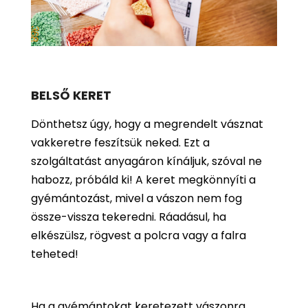
BELSŐ KERET
Dönthetsz úgy, hogy a megrendelt vásznat
vakkeretre feszítsük neked. Ezt a
szolgáltatást anyagáron kínáljuk, szóval ne
habozz, próbáld ki! A keret megkönnyíti a
gyémántozást, mivel a vászon nem fog
össze-vissza tekeredni. Ráadásul, ha
elkészülsz, rögvest a polcra vagy a falra
teheted!
Ha a gyémántokat keretezett vászonra