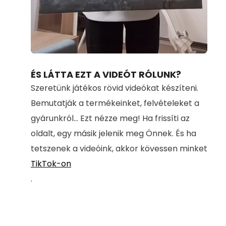
Loaded
:
Unmute
100.00%
ÉS LÁTTA EZT A VIDEÓT RÓLUNK?
Szeretünk játékos rövid videókat készíteni.
Bemutatják a termékeinket, felvételeket a
gyárunkról... Ezt nézze meg! Ha frissíti az
oldalt, egy másik jelenik meg Önnek. És ha
tetszenek a videóink, akkor kövessen minket
TikTok-on
.