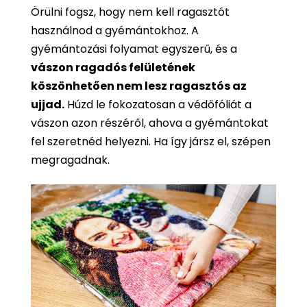
Örülni fogsz, hogy nem kell ragasztót
használnod a gyémántokhoz. A
gyémántozási folyamat egyszerű, és a
vászon ragadós felületének
köszönhetően nem lesz ragasztós az
ujjad.
Húzd le fokozatosan a védőfóliát a
vászon azon részéről, ahova a gyémántokat
fel szeretnéd helyezni. Ha így jársz el, szépen
megragadnak.