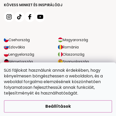
KÖVESS MINKET ÉS INSPIRÁLÓDJ
Csehország
Magyarország
Szlovákia
Románia
Lengyelország
Olaszország
Németország
Spanyolország
Nagy-Britannia
Ausztria
Süti fájlokat használunk annak érdekében, hogy
kényelmesen böngészhessen a weboldalon, és a
weboldal forgalma elemzésének köszönhetően
MEGBÍZHATÓ SZÁLLÍTÁSI LEHETŐSÉGEK
folyamatosan fejleszthessük annak funkcióit,
teljesítményét és használhatóságát.
BIZTONSÁGOS FIZETÉSI LEHETŐSÉGEK
Beállítások