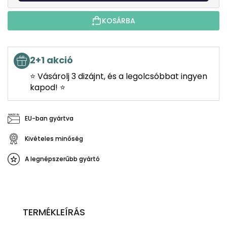
KOSÁRBA
2+1 akció
⭐ Vásárolj 3 dizájnt, és a legolcsóbbat ingyen
kapod! ⭐
EU-ban gyártva
Kivételes minőség
A legnépszerűbb gyártó
TERMÉKLEÍRÁS