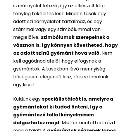
színárnyalat létezik, így az elkészült kép
tényleg tökéletes lesz. Minden tasak egy
adott színárnyalatot tartalmaz, és egy
számmal vagy egy szimbólummal van
megjelölve.
Szimbólumok szerepelnek a
vásznon is, így könnyen követheted, hogy
az adott színű gyémánt hova való.
Nem
kell aggódnod afelől, hogy elfogynak a
gyémántok. A tasakban lévő mennyiség
bőségesen elegendő lesz, rá is számolunk
egy kicsit.
Küldünk egy
speciális tálcát is, amelyre a
gyémántokat ki tudod önteni, így a
gyémántozó tollal kényelmesen
dolgozhatsz majd.
Miután kiöntötted, rázd
meg a tálat! A
gyémántok nézzenek lapos