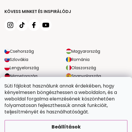
KÖVESS MINKET ÉS INSPIRÁLÓDJ
Csehország
Magyarország
Szlovákia
Románia
Lengyelország
Olaszország
Németország
Spanyolország
Nagy-Britannia
Ausztria
Süti fájlokat használunk annak érdekében, hogy
kényelmesen böngészhessen a weboldalon, és a
weboldal forgalma elemzésének köszönhetően
MEGBÍZHATÓ SZÁLLÍTÁSI LEHETŐSÉGEK
folyamatosan fejleszthessük annak funkcióit,
teljesítményét és használhatóságát.
BIZTONSÁGOS FIZETÉSI LEHETŐSÉGEK
Beállítások