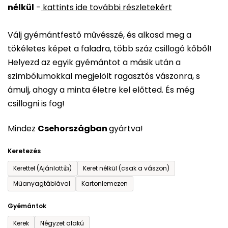
nélkül
-
kattints ide további részletekért
értékelése
5-
Válj gyémántfestő művésszé, és alkosd meg a
ből
tökéletes képet a faladra, több száz csillogó kőből!
0,0
Helyezd az egyik gyémántot a másik után a
csillag.
szimbólumokkal megjelölt ragasztós vászonra, s
ámulj, ahogy a minta életre kel előtted. És még
csillogni is fog!
Mindez
Csehországban
gyártva!
Keretezés
Kerettel (Ajánlott👍)
Keret nélkül (csak a vászon)
Műanyagtáblával
Kartonlemezen
Gyémántok
Kerek
Négyzet alakú