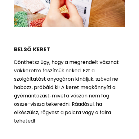
BELSŐ KERET
Dönthetsz úgy, hogy a megrendelt vásznat
vakkeretre feszítsük neked. Ezt a
szolgáltatást anyagáron kínáljuk, szóval ne
habozz, próbáld ki! A keret megkönnyíti a
gyémántozást, mivel a vászon nem fog
össze-vissza tekeredni. Ráadásul, ha
elkészülsz, rögvest a polcra vagy a falra
teheted!