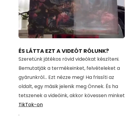
Loaded
:
Unmute
100.00%
ÉS LÁTTA EZT A VIDEÓT RÓLUNK?
Szeretünk játékos rövid videókat készíteni.
Bemutatják a termékeinket, felvételeket a
gyárunkról... Ezt nézze meg! Ha frissíti az
oldalt, egy másik jelenik meg Önnek. És ha
tetszenek a videóink, akkor kövessen minket
TikTok-on
.