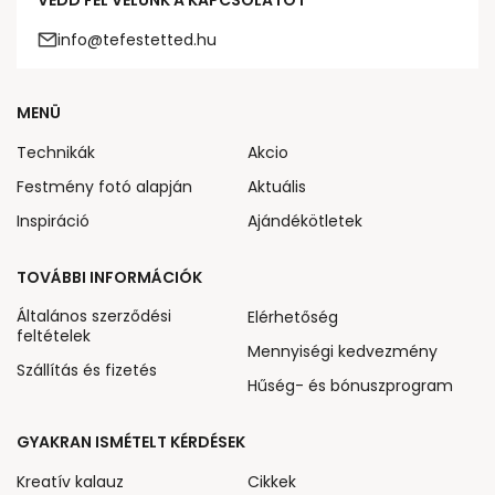
VEDD FEL VELÜNK A KAPCSOLATOT
info@tefestetted.hu
MENÜ
Technikák
Akcio
Festmény fotó alapján
Aktuális
Inspiráció
Ajándékötletek
TOVÁBBI INFORMÁCIÓK
Általános szerződési
Elérhetőség
feltételek
Mennyiségi kedvezmény
Szállítás és fizetés
Hűség- és bónuszprogram
GYAKRAN ISMÉTELT KÉRDÉSEK
Kreatív kalauz
Cikkek