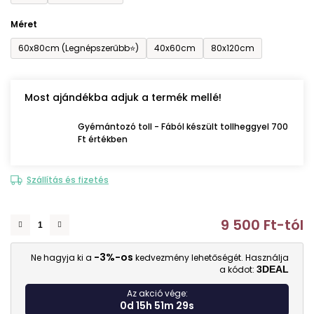
Méret
60x80cm (Legnépszerűbb⭐)
40x60cm
80x120cm
Most ajándékba adjuk a termék mellé!
Gyémántozó toll - Fából készült tollheggyel 700
Ft értékben
Szállítás és fizetés
9 500 Ft
-tól
E
-3%-os
Ne hagyja ki a
kedvezmény lehetőségét. Használja
a kódot:
3DEAL
Az akció vége:
0d 15h 51m 28s