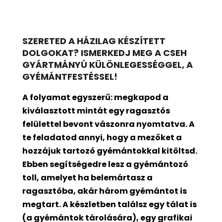
SZERETED A HÁZILAG KÉSZÍTETT
DOLGOKAT? ISMERKEDJ MEG A CSEH
GYÁRTMÁNYÚ KÜLÖNLEGESSÉGGEL, A
GYÉMÁNTFESTÉSSEL!
A folyamat egyszerű: megkapod a
kiválasztott mintát egy ragasztós
felülettel bevont
vászonra nyomtatva. A
te feladatod annyi, hogy a mezőket a
hozzájuk tartozó gyémántokkal kitöltsd.
Ebben segítségedre lesz a gyémántozó
toll, amelyet ha belemártasz a
ragasztóba, akár három gyémántot is
megtart. A készletben találsz egy tálat is
(a gyémántok tárolására), egy grafikai