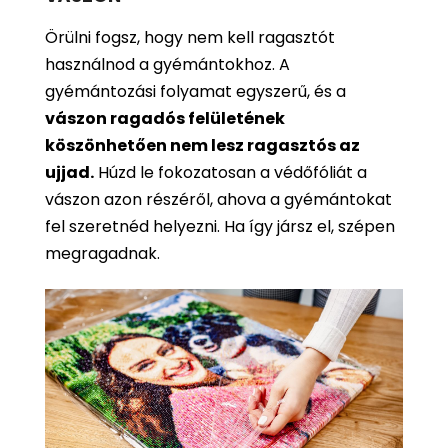
Örülni fogsz, hogy nem kell ragasztót
használnod a gyémántokhoz. A
gyémántozási folyamat egyszerű, és a
vászon ragadós felületének
köszönhetően nem lesz ragasztós az
ujjad.
Húzd le fokozatosan a védőfóliát a
vászon azon részéről, ahova a gyémántokat
fel szeretnéd helyezni. Ha így jársz el, szépen
megragadnak.