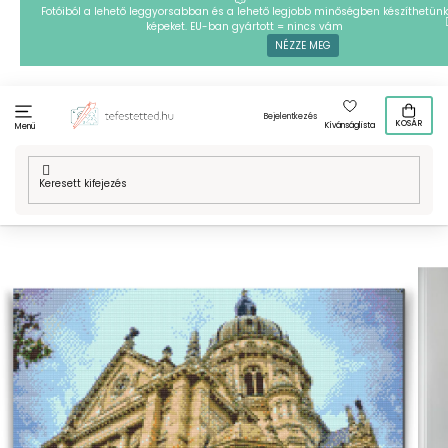
Ugrás
Fotóiból a lehető leggyorsabban és a lehető legjobb minőségben készíthetünk
képeket. EU-ban gyártott = nincs vám
a
NÉZZE MEG
fő
tartalomhoz
Bejelentkezés
KOSÁR
Kívánságlista
Menü
Kezdőlap
/
Technikák
/
Gyémántszemes kirakó
/
Gyémántszemes
festmény - Mainzi Krisztus-templom