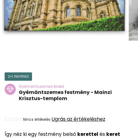
2+1 INGYENES
Gyémántszemes kirakó
Gyémántszemes festmény - Mainzi
Krisztus-templom
A
Ugrás az értékeléshez
Nincs értékelés
termék
Így néz ki egy festmény belső
kerettel
és
keret
átlagos