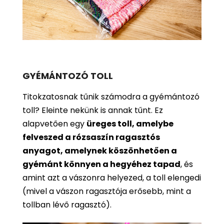
GYÉMÁNTOZÓ TOLL
Titokzatosnak tűnik számodra a gyémántozó
toll? Eleinte nekünk is annak tűnt. Ez
alapvetően egy
üreges toll, amelybe
felveszed a rózsaszín ragasztós
anyagot, amelynek köszönhetően a
gyémánt könnyen a hegyéhez tapad
, és
amint azt a vászonra helyezed, a toll elengedi
(mivel a vászon ragasztója erősebb, mint a
tollban lévő ragasztó).