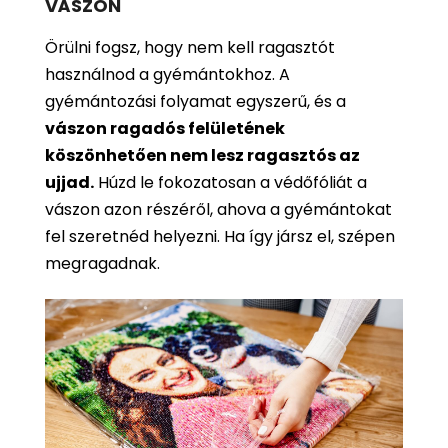
VÁSZON
Örülni fogsz, hogy nem kell ragasztót
használnod a gyémántokhoz. A
gyémántozási folyamat egyszerű, és a
vászon ragadós felületének
köszönhetően nem lesz ragasztós az
ujjad.
Húzd le fokozatosan a védőfóliát a
vászon azon részéről, ahova a gyémántokat
fel szeretnéd helyezni. Ha így jársz el, szépen
megragadnak.