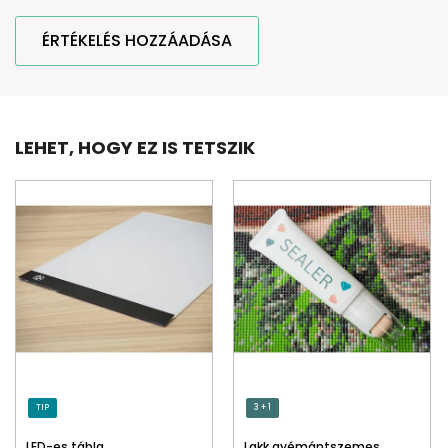
ÉRTÉKELÉS HOZZÁADÁSA
LEHET, HOGY EZ IS TETSZIK
TIP
3 + 1
LED-es tábla
Lakk gyémántszemes