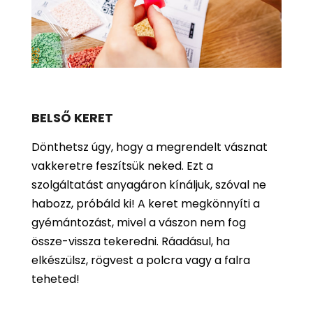
BELSŐ KERET
Dönthetsz úgy, hogy a megrendelt vásznat
vakkeretre feszítsük neked. Ezt a
szolgáltatást anyagáron kínáljuk, szóval ne
habozz, próbáld ki! A keret megkönnyíti a
gyémántozást, mivel a vászon nem fog
össze-vissza tekeredni. Ráadásul, ha
elkészülsz, rögvest a polcra vagy a falra
teheted!