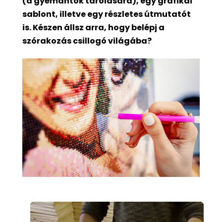
(a gyémántok tárolására), egy grafikai
sablont, illetve egy részletes útmutatót
is. Készen állsz arra, hogy belépj a
szórakozás csillogó világába?