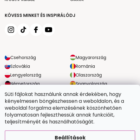
KÖVESS MINKET ÉS INSPIRÁLÓDJ
Csehország
Magyarország
Szlovákia
Románia
Lengyelország
Olaszország
Németország
Spanyolország
Nagy-Britannia
Ausztria
Süti fájlokat használunk annak érdekében, hogy
kényelmesen böngészhessen a weboldalon, és a
weboldal forgalma elemzésének köszönhetően
MEGBÍZHATÓ SZÁLLÍTÁSI LEHETŐSÉGEK
folyamatosan fejleszthessük annak funkcióit,
teljesítményét és használhatóságát.
BIZTONSÁGOS FIZETÉSI LEHETŐSÉGEK
Beállítások