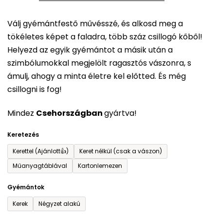
5-
Válj gyémántfestő művésszé, és alkosd meg a
ből
tökéletes képet a faladra, több száz csillogó kőből!
0,0
Helyezd az egyik gyémántot a másik után a
csillag.
szimbólumokkal megjelölt ragasztós vászonra, s
ámulj, ahogy a minta életre kel előtted. És még
csillogni is fog!
Mindez
Csehországban
gyártva!
Keretezés
Kerettel (Ajánlott👍)
Keret nélkül (csak a vászon)
Műanyagtáblával
Kartonlemezen
Gyémántok
Kerek
Négyzet alakú