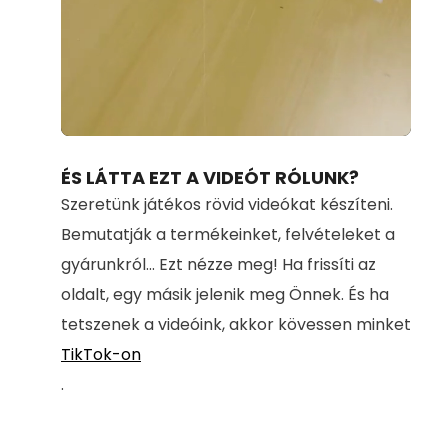
Loaded
:
Unmute
40.25%
ÉS LÁTTA EZT A VIDEÓT RÓLUNK?
Szeretünk játékos rövid videókat készíteni.
Bemutatják a termékeinket, felvételeket a
gyárunkról... Ezt nézze meg! Ha frissíti az
oldalt, egy másik jelenik meg Önnek. És ha
tetszenek a videóink, akkor kövessen minket
TikTok-on
.