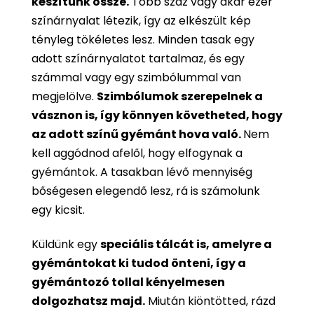
készítünk össze.
Több száz vagy akár ezer
színárnyalat létezik, így az elkészült kép
tényleg tökéletes lesz. Minden tasak egy
adott színárnyalatot tartalmaz, és egy
számmal vagy egy szimbólummal van
megjelölve.
Szimbólumok szerepelnek a
vásznon is, így könnyen követheted, hogy
az adott színű gyémánt hova való.
Nem
kell aggódnod afelől, hogy elfogynak a
gyémántok. A tasakban lévő mennyiség
bőségesen elegendő lesz, rá is számolunk
egy kicsit.
Küldünk egy
speciális tálcát is, amelyre a
gyémántokat ki tudod önteni, így a
gyémántozó tollal kényelmesen
dolgozhatsz majd.
Miután kiöntötted, rázd