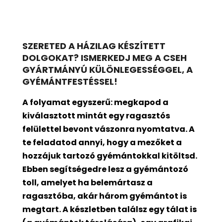
SZERETED A HÁZILAG KÉSZÍTETT
DOLGOKAT? ISMERKEDJ MEG A CSEH
GYÁRTMÁNYÚ KÜLÖNLEGESSÉGGEL, A
GYÉMÁNTFESTÉSSEL!
A folyamat egyszerű: megkapod a
kiválasztott mintát egy ragasztós
felülettel bevont
vászonra nyomtatva. A
te feladatod annyi, hogy a mezőket a
hozzájuk tartozó gyémántokkal kitöltsd.
Ebben segítségedre lesz a gyémántozó
toll, amelyet ha belemártasz a
ragasztóba, akár három gyémántot is
megtart. A készletben találsz egy tálat is