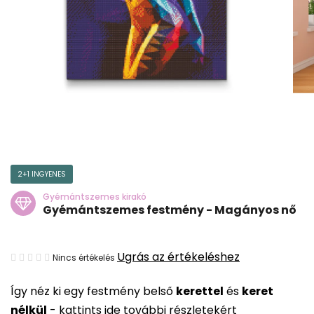
2+1 INGYENES
Gyémántszemes kirakó
Gyémántszemes festmény - Magányos nő
A
Ugrás az értékeléshez
Nincs értékelés
termék
Így néz ki egy festmény belső
kerettel
és
keret
átlagos
nélkül
-
kattints ide további részletekért
értékelése