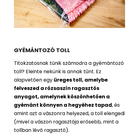
GYÉMÁNTOZÓ TOLL
Titokzatosnak tűnik számodra a gyémántozó
toll? Eleinte nekünk is annak tűnt. Ez
alapvetően egy
üreges toll, amelybe
felveszed a rózsaszín ragasztós
anyagot, amelynek köszönhetően a
gyémánt könnyen a hegyéhez tapad
, és
amint azt a vászonra helyezed, a toll elengedi
(mivel a vászon ragasztója erősebb, mint a
tollban lévő ragasztó).