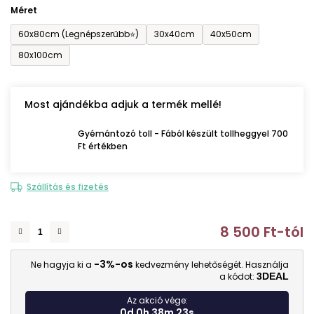
Méret
60x80cm (Legnépszerűbb⭐)
30x40cm
40x50cm
80x100cm
Most ajándékba adjuk a termék mellé!
Gyémántozó toll - Fából készült tollheggyel 700
Ft értékben
Szállítás és fizetés
8 500 Ft
-tól
E
-3%-os
Ne hagyja ki a
kedvezmény lehetőségét. Használja
a kódot:
3DEAL
Az akció vége:
0d 0h 38m 22s