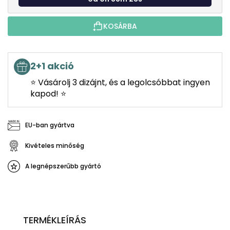
KOSÁRBA
2+1 akció
⭐ Vásárolj 3 dizájnt, és a legolcsóbbat ingyen
kapod! ⭐
EU-ban gyártva
Kivételes minőség
A legnépszerűbb gyártó
TERMÉKLEÍRÁS