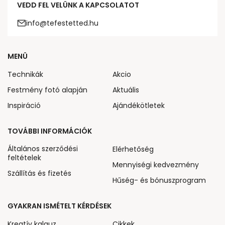
VEDD FEL VELÜNK A KAPCSOLATOT
info@tefestetted.hu
MENÜ
Technikák
Akcio
Festmény fotó alapján
Aktuális
Inspiráció
Ajándékötletek
TOVÁBBI INFORMÁCIÓK
Általános szerződési
Elérhetőség
feltételek
Mennyiségi kedvezmény
Szállítás és fizetés
Hűség- és bónuszprogram
GYAKRAN ISMÉTELT KÉRDÉSEK
Kreatív kalauz
Cikkek