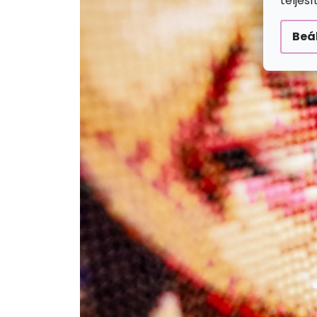
teljes
Beá