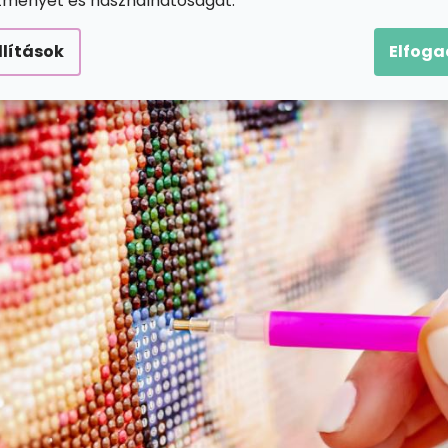
ítményét és használhatóságát.
llítások
Elfog