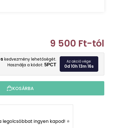
9 500 Ft
-tól
Egységár:
os
kedvezmény lehetőségét.
Az akció vége:
Használja a kódot:
5PCT
0d 10h 13m 14s
KOSÁRBA
s a legolcsóbbat ingyen kapod! ⭐