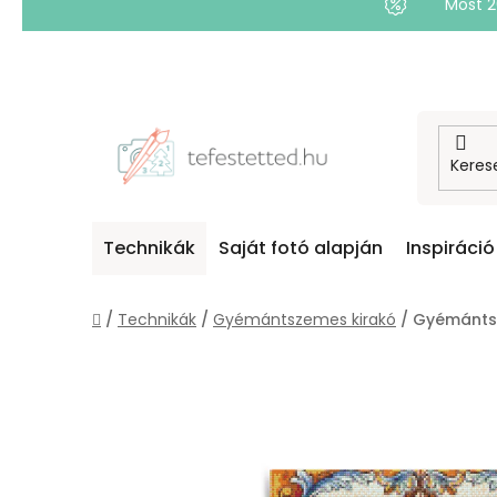
Most 
Ugrás
a
fő
tartalomhoz
Technikák
Saját fotó alapján
Inspiráció
Kezdőlap
/
Technikák
/
Gyémántszemes kirakó
/
Gyémánts