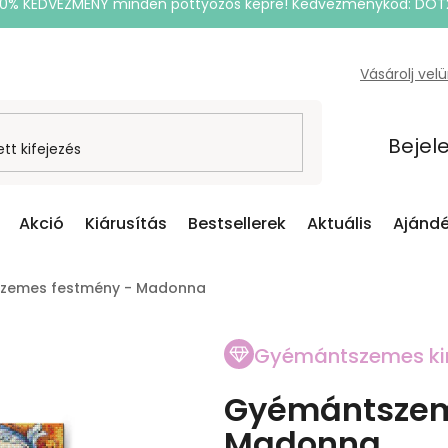
20% KEDVEZMÉNY minden pöttyözős képre! Kedvezménykód: DOT
Vásárolj vel
Bejel
Akció
Kiárusítás
Bestsellerek
Aktuális
Ajándé
zemes festmény - Madonna
Gyémántszemes ki
Gyémántszem
Madonna