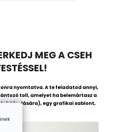
ERKEDJ MEG A CSEH
ESTÉSSEL!
onra nyomtatva. A te feladatod annyi,
ántozó toll, amelyet ha belemártasz a
ok tárolására), egy grafikai sablont,
gába?
ének