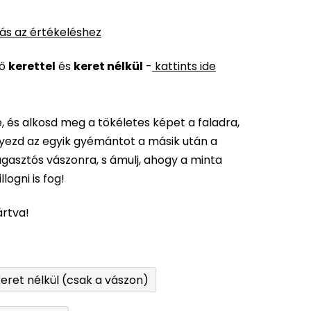
ás az értékeléshez
ső
kerettel
és
keret nélkül
-
kattints ide
 és alkosd meg a tökéletes képet a faladra,
elyezd az egyik gyémántot a másik után a
gasztós vászonra, s ámulj, ahogy a minta
logni is fog!
ártva!
eret nélkül (csak a vászon)