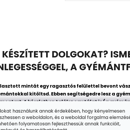
 KÉSZÍTETT DOLGOKAT? ISM
EGESSÉGGEL, A GYÉMÁNTF
asztott mintát egy ragasztós felülettel bevont
vász
mántokkal kitöltsd. Ebben segítségedre lesz a gyém
gtart. A készletben találsz egy tálat is (a gyémánt
en állsz arra, hogy belépj a szórakozás csillogó vilá
ájlokat használunk annak érdekében, hogy kényelmesen
zhessen a weboldalon, és a weboldal forgalma elemzés
hetően folyamatosan fejleszthessük annak funkcióit,