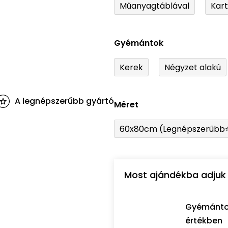
Műanyagtáblával
Kar
Gyémántok
Kerek
Négyzet alakú
A legnépszerűbb gyártó
Méret
60x80cm (Legnépszerűbb
Most ajándékba adjuk 
Gyémántozó
értékben