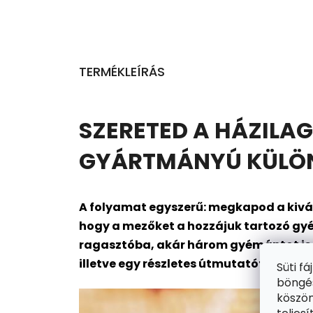
TERMÉKLEÍRÁS
SZERETED A HÁZILAG
GYÁRTMÁNYÚ KÜLÖNL
A folyamat egyszerű: megkapod a kivál
hogy a mezőket a hozzájuk tartozó gyé
ragasztóba, akár három gyémántot is me
illetve egy részletes útmutatót is. Kész
Süti f
böngés
köszön