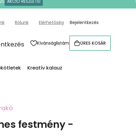
20
AKCIÓ RÉSZLETEI
ünk
Rólunk
Elérhetőség
Bejelentkezés
entkezés
Kívánságlistám
ÜRES KOSÁR
KOSÁR
kötletek
Kreatív kalauz
rakó
es festmény -