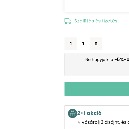
Szállítás és fizetés
-5%-
Ne hagyja ki a
2+1 akció
⭐ Vásárolj 3 dizájnt, é