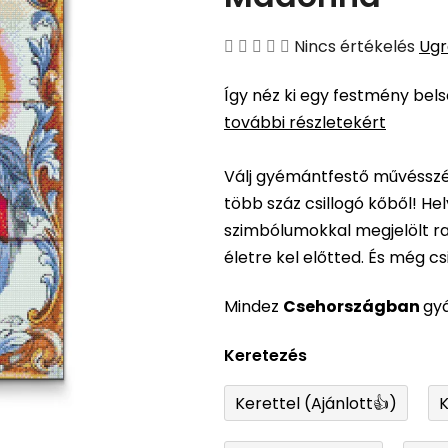
A
Nincs értékelés
Ugr
termék
Így néz ki egy festmény bel
átlagos
további részletekért
értékelése
5-
Válj gyémántfestő művésszé,
ből
több száz csillogó kőből! H
0,0
szimbólumokkal megjelölt ra
csillag.
életre kel előtted. És még csil
Mindez
Csehországban
gy
Keretezés
Kerettel (Ajánlott👍)
K