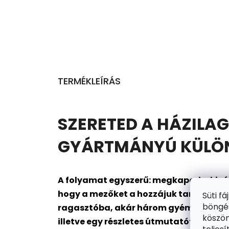
TERMÉKLEÍRÁS
SZERETED A HÁZILAG
GYÁRTMÁNYÚ KÜLÖNL
A folyamat egyszerű: megkapod a kivál
hogy a mezőket a hozzájuk tartozó gyé
Süti f
böngés
ragasztóba, akár három gyémántot is me
köszön
illetve egy részletes útmutatót is. Kész