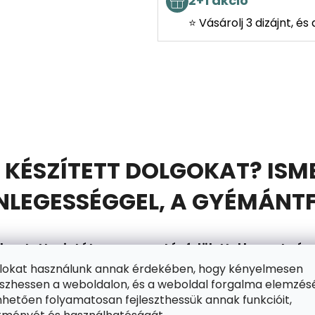
2+1 akció
⭐ Vásárolj 3 dizájnt, é
 KÉSZÍTETT DOLGOKAT? ISM
EGESSÉGGEL, A GYÉMÁNTF
asztott mintát egy ragasztós felülettel bevont
vász
mántokkal kitöltsd. Ebben segítségedre lesz a gyém
ájlokat használunk annak érdekében, hogy kényelmesen
zhessen a weboldalon, és a weboldal forgalma elemzés
gtart. A készletben találsz egy tálat is (a gyémánt
hetően folyamatosan fejleszthessük annak funkcióit,
en állsz arra, hogy belépj a szórakozás csillogó vilá