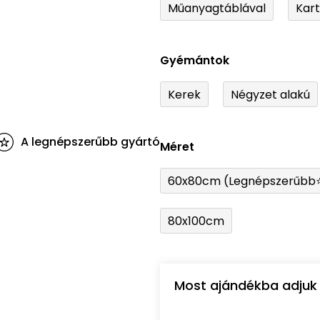
Műanyagtáblával
Kar
Gyémántok
Kerek
Négyzet alakú
A legnépszerűbb gyártó
Méret
60x80cm (Legnépszerűbb
80x100cm
Most ajándékba adjuk 