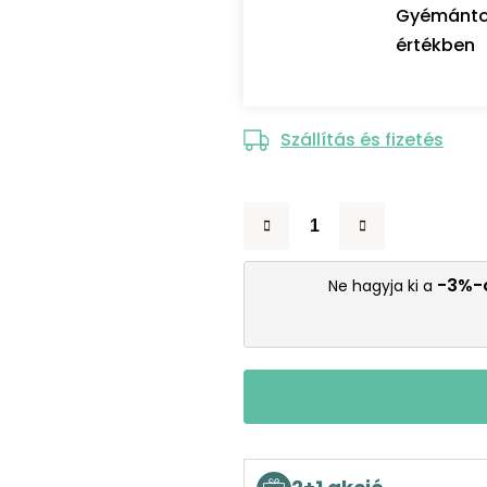
Gyémántozó
értékben
Szállítás és fizetés
-3%-
Ne hagyja ki a