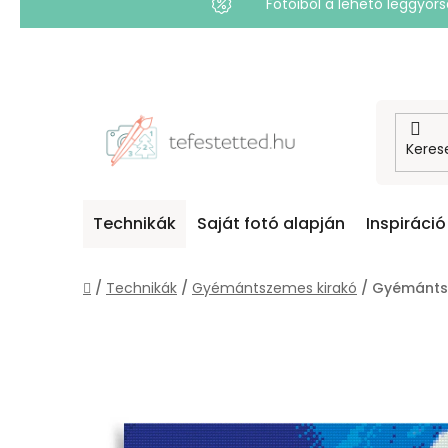
Fotóiból a lehető leggyo
Ugrás
a
fő
tartalomhoz
Technikák
Saját fotó alapján
Inspiráció
Kezdőlap
/
Technikák
/
Gyémántszemes kirakó
/
Gyémántsz