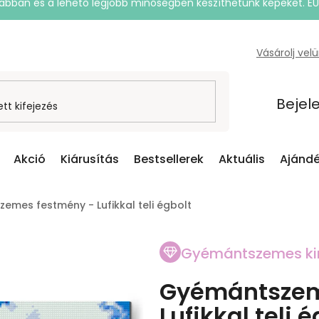
rsabban és a lehető legjobb minőségben készíthetünk képeket. E
Vásárolj vel
Bejel
Akció
Kiárusítás
Bestsellerek
Aktuális
Ajándé
emes festmény - Lufikkal teli égbolt
Gyémántszemes ki
Gyémántszem
Lufikkal teli 