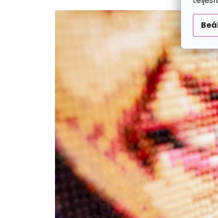
teljes
Beá