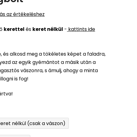
ás az értékeléshez
ső
kerettel
és
keret nélkül
-
kattints ide
 és alkosd meg a tökéletes képet a faladra,
elyezd az egyik gyémántot a másik után a
gasztós vászonra, s ámulj, ahogy a minta
logni is fog!
ártva!
eret nélkül (csak a vászon)