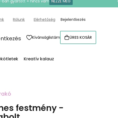
U-ban gyártott = nincs vám
NÉZZE MEG
ünk
Rólunk
Elérhetőség
Bejelentkezés
entkezés
Kívánságlistám
ÜRES KOSÁR
KOSÁR
kötletek
Kreatív kalauz
rakó
es festmény -
égbolt