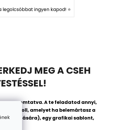
s a legolcsóbbat ingyen kapod! ⭐
ERKEDJ MEG A CSEH
ESTÉSSEL!
onra nyomtatva. A te feladatod annyi,
ántozó toll, amelyet ha belemártasz a
ének
ok tárolására), egy grafikai sablont,
gába?