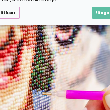
ítményét és használhatóságát.
llítások
Elfog