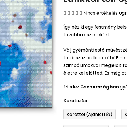
A
Nincs értékelés
Ugr
termék
Így néz ki egy festmény bel
átlagos
további részletekért
értékelése
5-
Válj gyémántfestő művésszé,
ből
több száz csillogó kőből! H
0,0
szimbólumokkal megjelölt ra
csillag.
életre kel előtted. És még csil
Mindez
Csehországban
gy
Keretezés
Kerettel (Ajánlott👍)
K