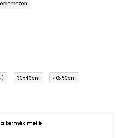
tonlemezen
⭐)
30x40cm
40x50cm
a termék mellé!