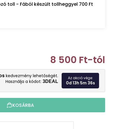
 toll - Fából készült tollheggyel 700 Ft
8 500 Ft
-tól
Egységár:
os
kedvezmény lehetőségét.
Az akció vége:
Használja a kódot:
3DEAL
0d 13h 5m 34s
KOSÁRBA