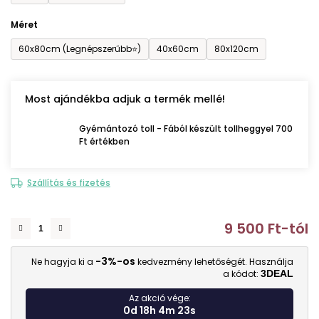
Méret
60x80cm (Legnépszerűbb⭐)
40x60cm
80x120cm
Most ajándékba adjuk a termék mellé!
Gyémántozó toll - Fából készült tollheggyel 700
Ft értékben
Szállítás és fizetés
9 500 Ft
-tól
E
-3%-os
Ne hagyja ki a
kedvezmény lehetőségét. Használja
a kódot:
3DEAL
Az akció vége:
0d 18h 4m 22s