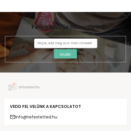
Feliratkozás hírlevélre
KÜLDÉS
VEDD FEL VELÜNK A KAPCSOLATOT
info@tefestetted.hu