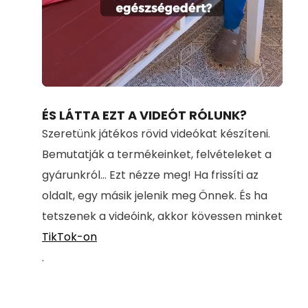
Loaded
:
Unmute
100.00%
ÉS LÁTTA EZT A VIDEÓT RÓLUNK?
Szeretünk játékos rövid videókat készíteni.
Bemutatják a termékeinket, felvételeket a
gyárunkról... Ezt nézze meg! Ha frissíti az
oldalt, egy másik jelenik meg Önnek. És ha
tetszenek a videóink, akkor kövessen minket
TikTok-on
.