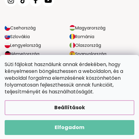
Csehország
Magyarország
Szlovákia
Románia
Lengyelország
Olaszország
Németország
Spanyolország
Nagy-Britannia
Ausztria
Süti fájlokat használunk annak érdekében, hogy
kényelmesen böngészhessen a weboldalon, és a
weboldal forgalma elemzésének köszönhetően
MEGBÍZHATÓ SZÁLLÍTÁSI LEHETŐSÉGEK
folyamatosan fejleszthessük annak funkcióit,
teljesítményét és használhatóságát.
BIZTONSÁGOS FIZETÉSI LEHETŐSÉGEK
Beállítások
Elfogadom
Copyright 2026
Tefestetted.hu
. Minden jog fenntartva.
Shoptet Premium készítette
|
Upravilo
FV STUDIO