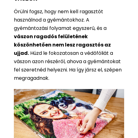
Örülni fogsz, hogy nem kell ragasztót
használnod a gyémántokhoz. A
gyémántozási folyamat egyszerű, és a
vászon ragadós felületének
köszönhetően nem lesz ragasztós az
ujjad.
Húzd le fokozatosan a védőfóliát a
vászon azon részéről, ahova a gyémántokat
fel szeretnéd helyezni. Ha így jársz el, szépen
megragadnak.