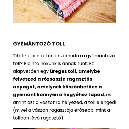
GYÉMÁNTOZÓ TOLL
Titokzatosnak tűnik számodra a gyémántozó
toll? Eleinte nekünk is annak tűnt. Ez
alapvetően egy
üreges toll, amelybe
felveszed a rózsaszín ragasztós
anyagot, amelynek köszönhetően a
gyémánt könnyen a hegyéhez tapad
, és
amint azt a vászonra helyezed, a toll elengedi
(mivel a vászon ragasztója erősebb, mint a
tollban lévő ragasztó).