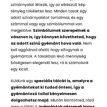
színárnyalat létezik, így az elkészült kép
tényleg tökéletes lesz. Minden tasak egy
adott színárnyalatot tartalmaz, és egy
számmal vagy egy szimbólummal van
megjelölve.
Szimbólumok szerepelnek a
vásznon is, így könnyen követheted, hogy
az adott színű gyémánt hova való.
Nem
kell aggódnod afelől, hogy elfogynak a
gyémántok. A tasakban lévő mennyiség
bőségesen elegendő lesz, rá is számolunk
egy kicsit.
Küldünk egy
speciális tálcát is, amelyre a
gyémántokat ki tudod önteni, így a
gyémántozó tollal kényelmesen
dolgozhatsz majd.
Miután kiöntötted, rázd
meg a tálat! A
gyémántok nézzenek lapos