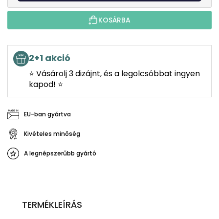
KOSÁRBA
2+1 akció
⭐ Vásárolj 3 dizájnt, és a legolcsóbbat ingyen
kapod! ⭐
EU-ban gyártva
Kivételes minőség
A legnépszerűbb gyártó
TERMÉKLEÍRÁS