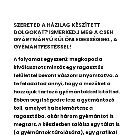
SZERETED A HÁZILAG KÉSZÍTETT
DOLGOKAT? ISMERKEDJ MEG A CSEH
GYÁRTMÁNYÚ KÜLÖNLEGESSÉGGEL, A
GYÉMÁNTFESTÉSSEL!
A folyamat egyszerű: megkapod a
kiválasztott mintát egy ragasztós
felülettel bevont
vászonra nyomtatva. A
te feladatod annyi, hogy a mezőket a
hozzájuk tartozó gyémántokkal kitöltsd.
Ebben segítségedre lesz a gyémántozó
toll, amelyet ha belemártasz a
ragasztóba, akár három gyémántot is
megtart. A készletben találsz egy tálat is
(a gyémántok tárolására), egy grafikai