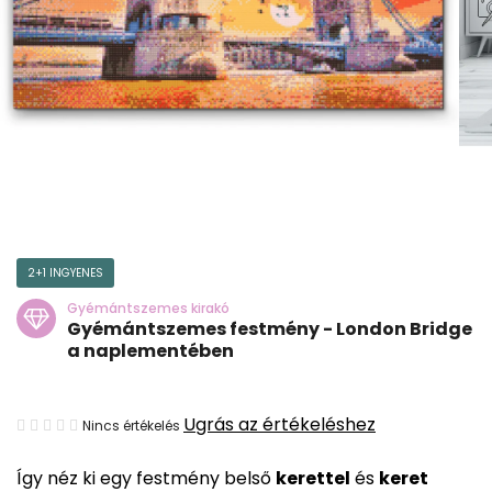
2+1 INGYENES
Gyémántszemes kirakó
Gyémántszemes festmény - London Bridge
a naplementében
A
Ugrás az értékeléshez
Nincs értékelés
termék
Így néz ki egy festmény belső
kerettel
és
keret
átlagos