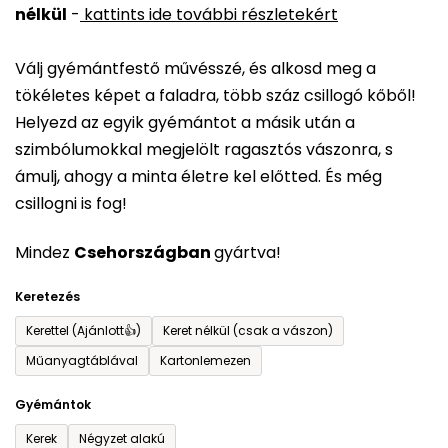
nélkül
-
kattints ide további részletekért
értékelése
5-
Válj gyémántfestő művésszé, és alkosd meg a
ből
tökéletes képet a faladra, több száz csillogó kőből!
0,0
Helyezd az egyik gyémántot a másik után a
csillag.
szimbólumokkal megjelölt ragasztós vászonra, s
ámulj, ahogy a minta életre kel előtted. És még
csillogni is fog!
Mindez
Csehországban
gyártva!
Keretezés
Kerettel (Ajánlott👍)
Keret nélkül (csak a vászon)
Műanyagtáblával
Kartonlemezen
Gyémántok
Kerek
Négyzet alakú