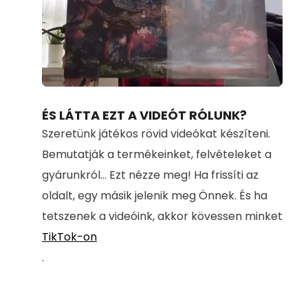
Loaded
:
Unmute
100.00%
ÉS LÁTTA EZT A VIDEÓT RÓLUNK?
Szeretünk játékos rövid videókat készíteni.
Bemutatják a termékeinket, felvételeket a
gyárunkról... Ezt nézze meg! Ha frissíti az
oldalt, egy másik jelenik meg Önnek. És ha
tetszenek a videóink, akkor kövessen minket
TikTok-on
.