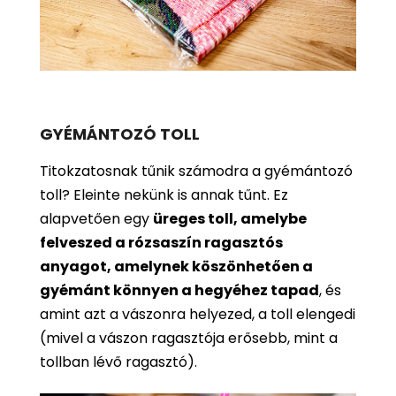
GYÉMÁNTOZÓ TOLL
Titokzatosnak tűnik számodra a gyémántozó
toll? Eleinte nekünk is annak tűnt. Ez
alapvetően egy
üreges toll, amelybe
felveszed a rózsaszín ragasztós
anyagot, amelynek köszönhetően a
gyémánt könnyen a hegyéhez tapad
, és
amint azt a vászonra helyezed, a toll elengedi
(mivel a vászon ragasztója erősebb, mint a
tollban lévő ragasztó).