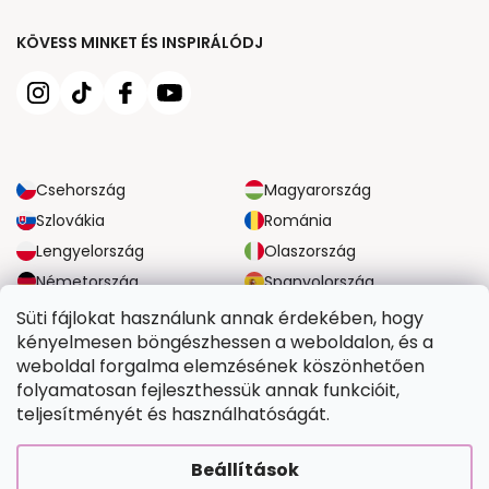
KÖVESS MINKET ÉS INSPIRÁLÓDJ
Csehország
Magyarország
Szlovákia
Románia
Lengyelország
Olaszország
Németország
Spanyolország
Nagy-Britannia
Ausztria
Süti fájlokat használunk annak érdekében, hogy
kényelmesen böngészhessen a weboldalon, és a
weboldal forgalma elemzésének köszönhetően
MEGBÍZHATÓ SZÁLLÍTÁSI LEHETŐSÉGEK
folyamatosan fejleszthessük annak funkcióit,
teljesítményét és használhatóságát.
BIZTONSÁGOS FIZETÉSI LEHETŐSÉGEK
Beállítások