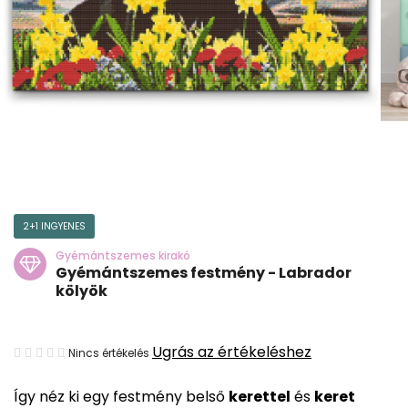
2+1 INGYENES
Gyémántszemes kirakó
Gyémántszemes festmény - Labrador
kölyök
A
Ugrás az értékeléshez
Nincs értékelés
termék
Így néz ki egy festmény belső
kerettel
és
keret
átlagos