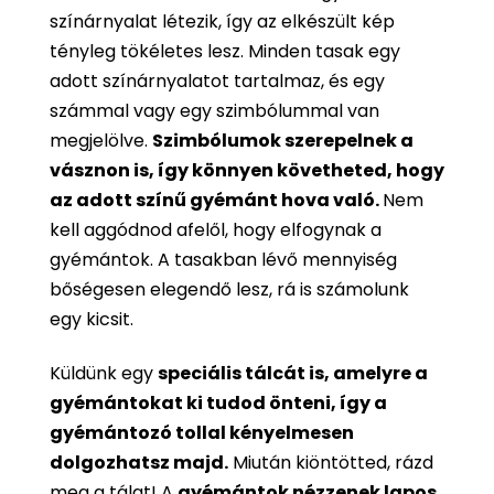
színárnyalat létezik, így az elkészült kép
tényleg tökéletes lesz. Minden tasak egy
adott színárnyalatot tartalmaz, és egy
számmal vagy egy szimbólummal van
megjelölve.
Szimbólumok szerepelnek a
vásznon is, így könnyen követheted, hogy
az adott színű gyémánt hova való.
Nem
kell aggódnod afelől, hogy elfogynak a
gyémántok. A tasakban lévő mennyiség
bőségesen elegendő lesz, rá is számolunk
egy kicsit.
Küldünk egy
speciális tálcát is, amelyre a
gyémántokat ki tudod önteni, így a
gyémántozó tollal kényelmesen
dolgozhatsz majd.
Miután kiöntötted, rázd
meg a tálat! A
gyémántok nézzenek lapos