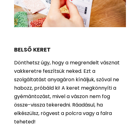
BELSŐ KERET
Dönthetsz úgy, hogy a megrendelt vásznat
vakkeretre feszítsük neked. Ezt a
szolgáltatást anyagáron kínáljuk, szóval ne
habozz, próbáld ki! A keret megkönnyíti a
gyémántozást, mivel a vászon nem fog
össze-vissza tekeredni. Ráadásul, ha
elkészülsz, rögvest a polcra vagy a falra
teheted!