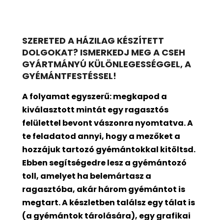
SZERETED A HÁZILAG KÉSZÍTETT
DOLGOKAT? ISMERKEDJ MEG A CSEH
GYÁRTMÁNYÚ KÜLÖNLEGESSÉGGEL, A
GYÉMÁNTFESTÉSSEL!
A folyamat egyszerű: megkapod a
kiválasztott mintát egy ragasztós
felülettel bevont
vászonra nyomtatva. A
te feladatod annyi, hogy a mezőket a
hozzájuk tartozó gyémántokkal kitöltsd.
Ebben segítségedre lesz a gyémántozó
toll, amelyet ha belemártasz a
ragasztóba, akár három gyémántot is
megtart. A készletben találsz egy tálat is
(a gyémántok tárolására), egy grafikai