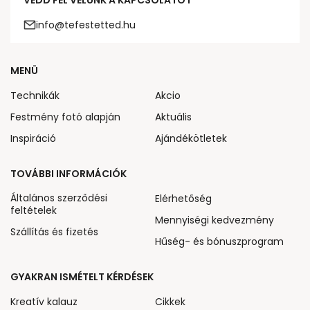
VEDD FEL VELÜNK A KAPCSOLATOT
info@tefestetted.hu
MENÜ
Technikák
Akcio
Festmény fotó alapján
Aktuális
Inspiráció
Ajándékötletek
TOVÁBBI INFORMÁCIÓK
Általános szerződési
Elérhetőség
feltételek
Mennyiségi kedvezmény
Szállítás és fizetés
Hűség- és bónuszprogram
GYAKRAN ISMÉTELT KÉRDÉSEK
Kreatív kalauz
Cikkek