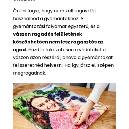
Örülni fogsz, hogy nem kell ragasztót
használnod a gyémántokhoz. A
gyémántozási folyamat egyszerű, és a
vászon ragadós felületének
köszönhetően nem lesz ragasztós az
ujjad.
Húzd le fokozatosan a védőfóliát a
vászon azon részéről, ahova a gyémántokat
fel szeretnéd helyezni. Ha így jársz el, szépen
megragadnak.