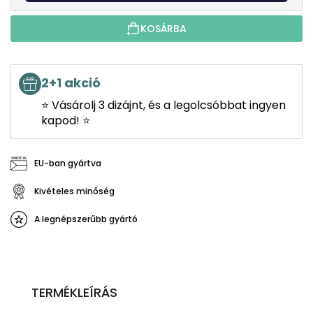
KOSÁRBA
2+1 akció
⭐ Vásárolj 3 dizájnt, és a legolcsóbbat ingyen
kapod! ⭐
EU-ban gyártva
Kivételes minőség
A legnépszerűbb gyártó
TERMÉKLEÍRÁS