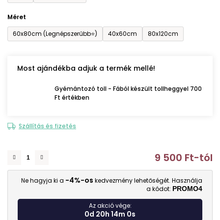
Méret
60x80cm (Legnépszerűbb⭐)
40x60cm
80x120cm
Most ajándékba adjuk a termék mellé!
Gyémántozó toll - Fából készült tollheggyel 700
Ft értékben
Szállítás és fizetés
9 500 Ft
-tól
E
-4%-os
Ne hagyja ki a
kedvezmény lehetőségét. Használja
a kódot:
PROMO4
Az akció vége:
0d 20h 13m 59s