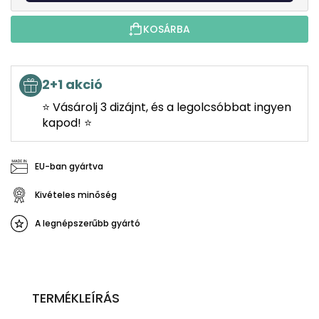
KOSÁRBA
2+1 akció
⭐ Vásárolj 3 dizájnt, és a legolcsóbbat ingyen
kapod! ⭐
EU-ban gyártva
Kivételes minőség
A legnépszerűbb gyártó
TERMÉKLEÍRÁS