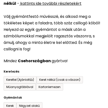
nélkül
-
kattints ide további részletekért
értékelése
5-
Válj gyémántfestő művésszé, és alkosd meg a
ből
tökéletes képet a faladra, több száz csillogó kőből!
0,0
Helyezd az egyik gyémántot a másik után a
csillag.
szimbólumokkal megjelölt ragasztós vászonra, s
ámulj, ahogy a minta életre kel előtted. És még
csillogni is fog!
Mindez
Csehországban
gyártva!
Keretezés
Kerettel (Ajánlott👍)
Keret nélkül (csak a vászon)
Műanyagtáblával
Kartonlemezen
Gyémántok
Kerek
Négyzet alakú