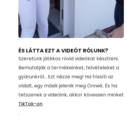
Loaded
:
Unmute
100.00%
ÉS LÁTTA EZT A VIDEÓT RÓLUNK?
Szeretünk játékos rövid videókat készíteni.
Bemutatják a termékeinket, felvételeket a
gyárunkról... Ezt nézze meg! Ha frissíti az
oldalt, egy másik jelenik meg Önnek. És ha
tetszenek a videóink, akkor kövessen minket
TikTok-on
.