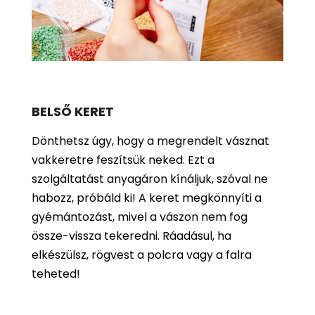
BELSŐ KERET
Dönthetsz úgy, hogy a megrendelt vásznat
vakkeretre feszítsük neked. Ezt a
szolgáltatást anyagáron kínáljuk, szóval ne
habozz, próbáld ki! A keret megkönnyíti a
gyémántozást, mivel a vászon nem fog
össze-vissza tekeredni. Ráadásul, ha
elkészülsz, rögvest a polcra vagy a falra
teheted!