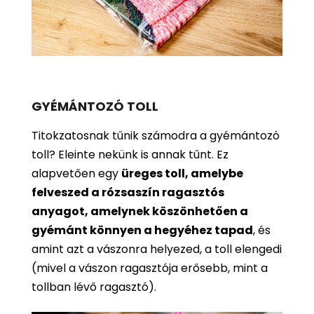
GYÉMÁNTOZÓ TOLL
Titokzatosnak tűnik számodra a gyémántozó
toll? Eleinte nekünk is annak tűnt. Ez
alapvetően egy
üreges toll, amelybe
felveszed a rózsaszín ragasztós
anyagot, amelynek köszönhetően a
gyémánt könnyen a hegyéhez tapad
, és
amint azt a vászonra helyezed, a toll elengedi
(mivel a vászon ragasztója erősebb, mint a
tollban lévő ragasztó).