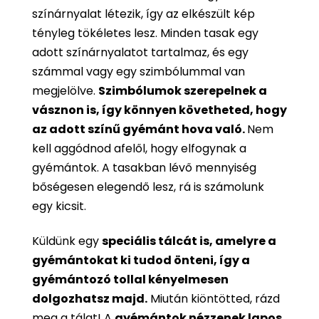
színárnyalat létezik, így az elkészült kép
tényleg tökéletes lesz. Minden tasak egy
adott színárnyalatot tartalmaz, és egy
számmal vagy egy szimbólummal van
megjelölve.
Szimbólumok szerepelnek a
vásznon is, így könnyen követheted, hogy
az adott színű gyémánt hova való.
Nem
kell aggódnod afelől, hogy elfogynak a
gyémántok. A tasakban lévő mennyiség
bőségesen elegendő lesz, rá is számolunk
egy kicsit.
Küldünk egy
speciális tálcát is, amelyre a
gyémántokat ki tudod önteni, így a
gyémántozó tollal kényelmesen
dolgozhatsz majd.
Miután kiöntötted, rázd
meg a tálat! A
gyémántok nézzenek lapos