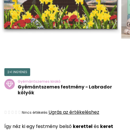
2+1 INGYENES
Gyémántszemes kirakó
Gyémántszemes festmény - Labrador
kölyök
A
Ugrás az értékeléshez
Nincs értékelés
termék
Így néz ki egy festmény belső
kerettel
és
keret
átlagos