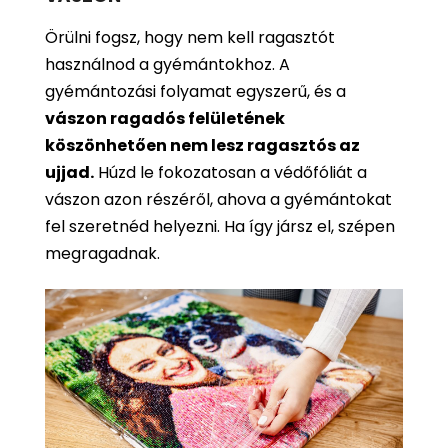
Örülni fogsz, hogy nem kell ragasztót
használnod a gyémántokhoz. A
gyémántozási folyamat egyszerű, és a
vászon ragadós felületének
köszönhetően nem lesz ragasztós az
ujjad.
Húzd le fokozatosan a védőfóliát a
vászon azon részéről, ahova a gyémántokat
fel szeretnéd helyezni. Ha így jársz el, szépen
megragadnak.