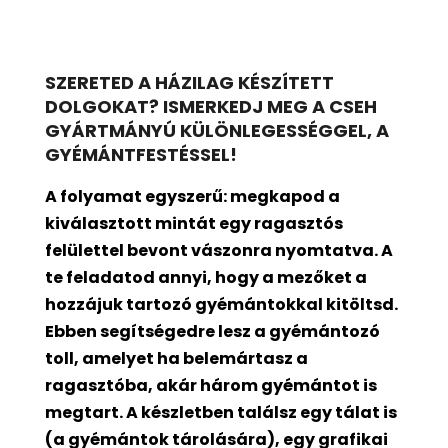
SZERETED A HÁZILAG KÉSZÍTETT
DOLGOKAT? ISMERKEDJ MEG A CSEH
GYÁRTMÁNYÚ KÜLÖNLEGESSÉGGEL, A
GYÉMÁNTFESTÉSSEL!
A folyamat egyszerű: megkapod a
kiválasztott mintát egy ragasztós
felülettel bevont
vászonra nyomtatva. A
te feladatod annyi, hogy a mezőket a
hozzájuk tartozó gyémántokkal kitöltsd.
Ebben segítségedre lesz a gyémántozó
toll, amelyet ha belemártasz a
ragasztóba, akár három gyémántot is
megtart. A készletben találsz egy tálat is
(a gyémántok tárolására), egy grafikai