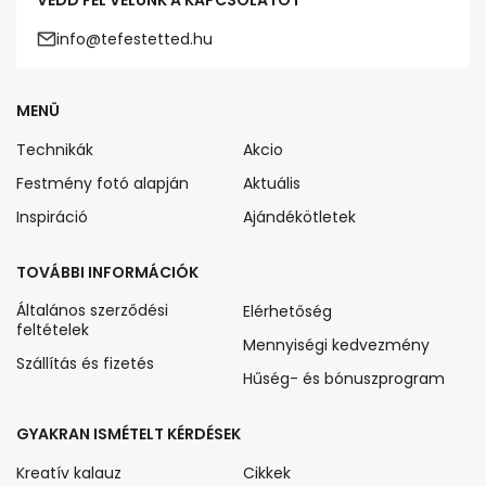
VEDD FEL VELÜNK A KAPCSOLATOT
info@tefestetted.hu
MENÜ
Technikák
Akcio
Festmény fotó alapján
Aktuális
Inspiráció
Ajándékötletek
TOVÁBBI INFORMÁCIÓK
Általános szerződési
Elérhetőség
feltételek
Mennyiségi kedvezmény
Szállítás és fizetés
Hűség- és bónuszprogram
GYAKRAN ISMÉTELT KÉRDÉSEK
Kreatív kalauz
Cikkek