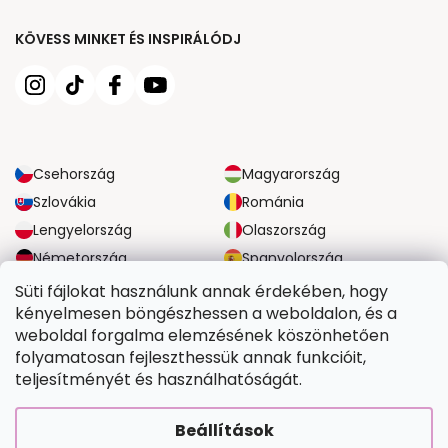
KÖVESS MINKET ÉS INSPIRÁLÓDJ
Csehország
Magyarország
Szlovákia
Románia
Lengyelország
Olaszország
Németország
Spanyolország
Nagy-Britannia
Ausztria
Süti fájlokat használunk annak érdekében, hogy
kényelmesen böngészhessen a weboldalon, és a
weboldal forgalma elemzésének köszönhetően
MEGBÍZHATÓ SZÁLLÍTÁSI LEHETŐSÉGEK
folyamatosan fejleszthessük annak funkcióit,
teljesítményét és használhatóságát.
BIZTONSÁGOS FIZETÉSI LEHETŐSÉGEK
Beállítások