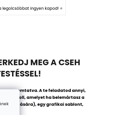
s a legolcsóbbat ingyen kapod! ⭐
ERKEDJ MEG A CSEH
ESTÉSSEL!
onra nyomtatva. A te feladatod annyi,
ántozó toll, amelyet ha belemártasz a
ének
ok tárolására), egy grafikai sablont,
gába?