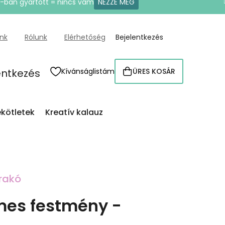
U-ban gyártott = nincs vám
NÉZZE MEG
ünk
Rólunk
Elérhetőség
Bejelentkezés
entkezés
Kívánságlistám
ÜRES KOSÁR
KOSÁR
kötletek
Kreatív kalauz
rakó
es festmény -