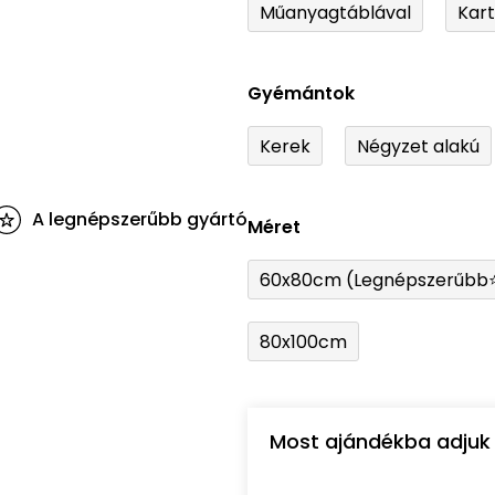
Műanyagtáblával
Kar
Gyémántok
Kerek
Négyzet alakú
A legnépszerűbb gyártó
Méret
60x80cm (Legnépszerűbb
80x100cm
Most ajándékba adjuk 