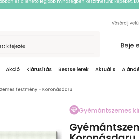
rsabban és a lehető legjobb minőségben készíthetünk képeket. E
Vásárolj vel
Bejel
Akció
Kiárusítás
Bestsellerek
Aktuális
Ajándé
zemes festmény - Koronásdaru
Gyémántszemes ki
Gyémántszem
Koronásdaru