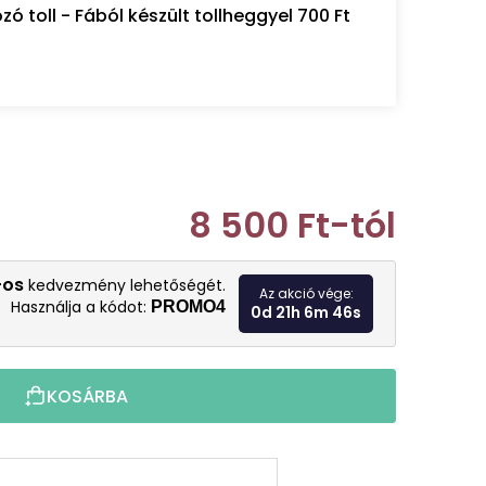
 toll - Fából készült tollheggyel 700 Ft
8 500 Ft
-tól
Egységár:
-os
kedvezmény lehetőségét.
Az akció vége:
Használja a kódot:
PROMO4
0d 21h 6m 44s
KOSÁRBA