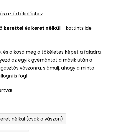
ás az értékeléshez
ső
kerettel
és
keret nélkül
-
kattints ide
 és alkosd meg a tökéletes képet a faladra,
elyezd az egyik gyémántot a másik után a
gasztós vászonra, s ámulj, ahogy a minta
logni is fog!
ártva!
eret nélkül (csak a vászon)