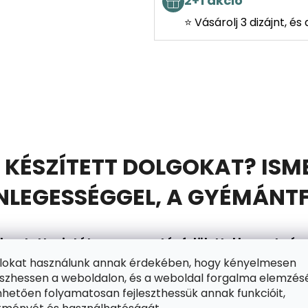
2+1 akció
⭐ Vásárolj 3 dizájnt, é
 KÉSZÍTETT DOLGOKAT? ISM
EGESSÉGGEL, A GYÉMÁNTF
asztott mintát egy ragasztós felülettel bevont
vász
mántokkal kitöltsd. Ebben segítségedre lesz a gyém
ájlokat használunk annak érdekében, hogy kényelmesen
zhessen a weboldalon, és a weboldal forgalma elemzés
gtart. A készletben találsz egy tálat is (a gyémánt
hetően folyamatosan fejleszthessük annak funkcióit,
en állsz arra, hogy belépj a szórakozás csillogó vilá