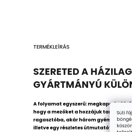
TERMÉKLEÍRÁS
SZERETED A HÁZILAG
GYÁRTMÁNYÚ KÜLÖNL
A folyamat egyszerű: megkapod a kivál
hogy a mezőket a hozzájuk tartozó gyé
Süti f
böngés
ragasztóba, akár három gyémántot is me
köszön
illetve egy részletes útmutatót is. Kész