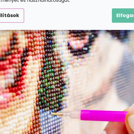
ítményét és használhatóságát.
llítások
Elfog