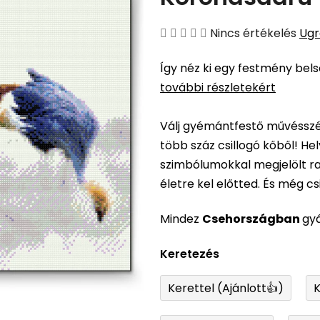
A
Nincs értékelés
Ugr
termék
Így néz ki egy festmény bel
átlagos
további részletekért
értékelése
5-
Válj gyémántfestő művésszé,
ből
több száz csillogó kőből! H
0,0
szimbólumokkal megjelölt ra
csillag.
életre kel előtted. És még csil
Mindez
Csehországban
gy
Keretezés
Kerettel (Ajánlott👍)
K