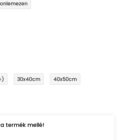
tonlemezen
⭐)
30x40cm
40x50cm
a termék mellé!