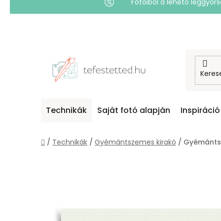
Fotóiból a lehető leggyo
Ugrás
a
fő
tartalomhoz
Technikák
Saját fotó alapján
Inspiráció
Kezdőlap
/
Technikák
/
Gyémántszemes kirakó
/
Gyémánts