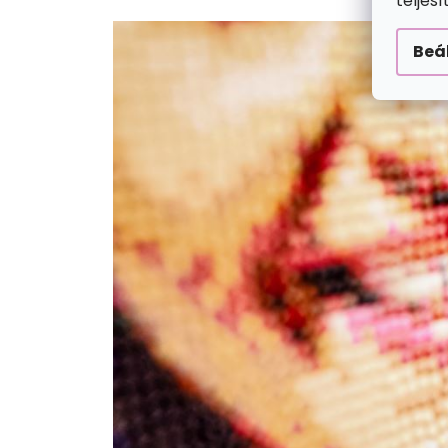
teljes
Beá