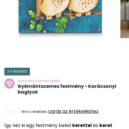
2+1 INGYENES
Gyémántszemes kirakó
Gyémántszemes festmény - Karácsonyi
baglyok
A
Ugrás az értékeléshez
Nincs értékelés
termék
Így néz ki egy festmény belső
kerettel
és
keret
átlagos