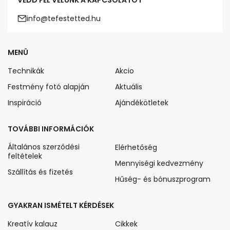
VEDD FEL VELÜNK A KAPCSOLATOT
info@tefestetted.hu
MENÜ
Technikák
Akcio
Festmény fotó alapján
Aktuális
Inspiráció
Ajándékötletek
TOVÁBBI INFORMÁCIÓK
Általános szerződési
Elérhetőség
feltételek
Mennyiségi kedvezmény
Szállítás és fizetés
Hűség- és bónuszprogram
GYAKRAN ISMÉTELT KÉRDÉSEK
Kreatív kalauz
Cikkek