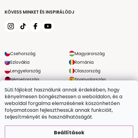
KÖVESS MINKET ÉS INSPIRÁLÓDJ
Csehország
Magyarország
Szlovákia
Románia
Lengyelország
Olaszország
Németország
Spanyolország
Nagy-Britannia
Ausztria
Süti fájlokat használunk annak érdekében, hogy
kényelmesen böngészhessen a weboldalon, és a
weboldal forgalma elemzésének köszönhetően
MEGBÍZHATÓ SZÁLLÍTÁSI LEHETŐSÉGEK
folyamatosan fejleszthessük annak funkcióit,
teljesítményét és használhatóságát.
BIZTONSÁGOS FIZETÉSI LEHETŐSÉGEK
Beállítások