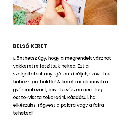
BELSŐ KERET
Dönthetsz úgy, hogy a megrendelt vásznat
vakkeretre feszítsük neked. Ezt a
szolgáltatást anyagáron kínáljuk, szóval ne
habozz, próbáld ki! A keret megkönnyíti a
gyémántozást, mivel a vászon nem fog
össze-vissza tekeredni. Ráadásul, ha
elkészülsz, rögvest a polcra vagy a falra
teheted!