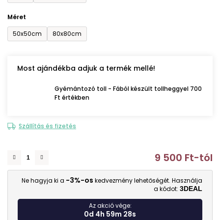
Méret
50x50cm
80x80cm
Most ajándékba adjuk a termék mellé!
Gyémántozó toll - Fából készült tollheggyel 700
Ft értékben
Szállítás és fizetés
9 500 Ft
-tól
E
-3%-os
Ne hagyja ki a
kedvezmény lehetőségét. Használja
a kódot:
3DEAL
Az akció vége:
0d 4h 59m 26s