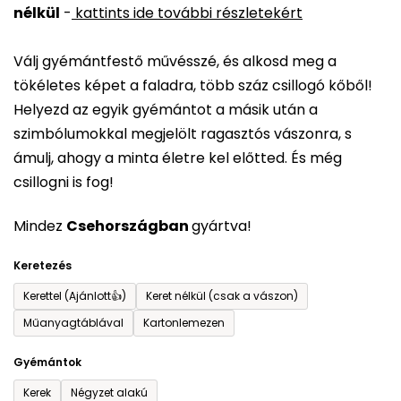
nélkül
-
kattints ide további részletekért
értékelése
5-
Válj gyémántfestő művésszé, és alkosd meg a
ből
tökéletes képet a faladra, több száz csillogó kőből!
0,0
Helyezd az egyik gyémántot a másik után a
csillag.
szimbólumokkal megjelölt ragasztós vászonra, s
ámulj, ahogy a minta életre kel előtted. És még
csillogni is fog!
Mindez
Csehországban
gyártva!
Keretezés
Kerettel (Ajánlott👍)
Keret nélkül (csak a vászon)
Műanyagtáblával
Kartonlemezen
Gyémántok
Kerek
Négyzet alakú