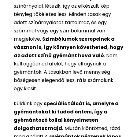
színárnyalat létezik, így az elkészült kép
tényleg tökéletes lesz. Minden tasak egy
adott színárnyalatot tartalmaz, és egy
számmal vagy egy szimbólummal van
megjelölve.
Szimbólumok szerepelnek a
vásznon is, így könnyen követheted, hogy
az adott színű gyémánt hova való.
Nem
kell aggódnod afelől, hogy elfogynak a
gyémántok. A tasakban lévő mennyiség
bőségesen elegendő lesz, rá is számolunk
egy kicsit.
Küldünk egy
speciális tálcát is, amelyre a
gyémántokat ki tudod önteni, így a
gyémántozó tollal kényelmesen
dolgozhatsz majd.
Miután kiöntötted, rázd
meg a tálat! A
gyémántok nézzenek lapos