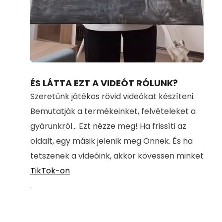
Loaded
:
Unmute
100.00%
ÉS LÁTTA EZT A VIDEÓT RÓLUNK?
Szeretünk játékos rövid videókat készíteni.
Bemutatják a termékeinket, felvételeket a
gyárunkról... Ezt nézze meg! Ha frissíti az
oldalt, egy másik jelenik meg Önnek. És ha
tetszenek a videóink, akkor kövessen minket
TikTok-on
.