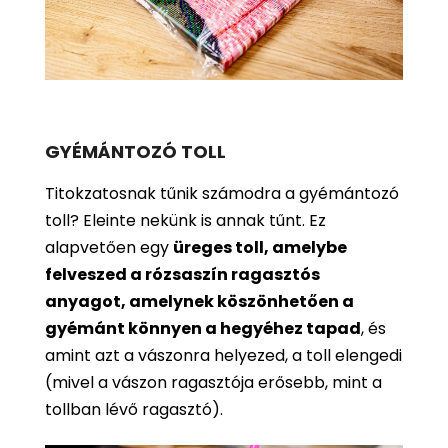
GYÉMÁNTOZÓ TOLL
Titokzatosnak tűnik számodra a gyémántozó
toll? Eleinte nekünk is annak tűnt. Ez
alapvetően egy
üreges toll, amelybe
felveszed a rózsaszín ragasztós
anyagot, amelynek köszönhetően a
gyémánt könnyen a hegyéhez tapad
, és
amint azt a vászonra helyezed, a toll elengedi
(mivel a vászon ragasztója erősebb, mint a
tollban lévő ragasztó).