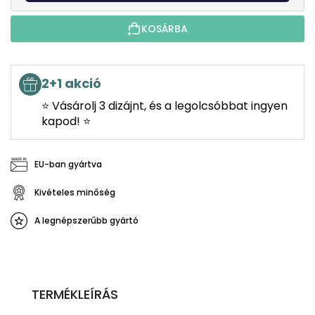
KOSÁRBA
2+1 akció
⭐ Vásárolj 3 dizájnt, és a legolcsóbbat ingyen
kapod! ⭐
EU-ban gyártva
Kivételes minőség
A legnépszerűbb gyártó
TERMÉKLEÍRÁS