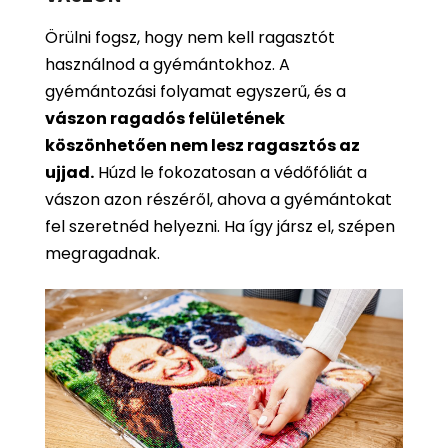
Örülni fogsz, hogy nem kell ragasztót
használnod a gyémántokhoz. A
gyémántozási folyamat egyszerű, és a
vászon ragadós felületének
köszönhetően nem lesz ragasztós az
ujjad.
Húzd le fokozatosan a védőfóliát a
vászon azon részéről, ahova a gyémántokat
fel szeretnéd helyezni. Ha így jársz el, szépen
megragadnak.