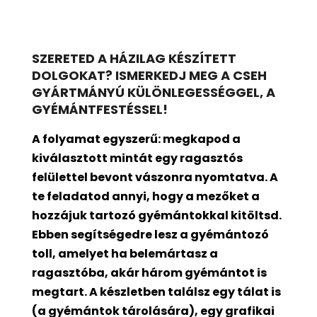
SZERETED A HÁZILAG KÉSZÍTETT
DOLGOKAT? ISMERKEDJ MEG A CSEH
GYÁRTMÁNYÚ KÜLÖNLEGESSÉGGEL, A
GYÉMÁNTFESTÉSSEL!
A folyamat egyszerű: megkapod a
kiválasztott mintát egy ragasztós
felülettel bevont
vászonra nyomtatva. A
te feladatod annyi, hogy a mezőket a
hozzájuk tartozó gyémántokkal kitöltsd.
Ebben segítségedre lesz a gyémántozó
toll, amelyet ha belemártasz a
ragasztóba, akár három gyémántot is
megtart. A készletben találsz egy tálat is
(a gyémántok tárolására), egy grafikai