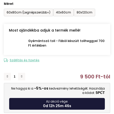
Méret
60x80cm (Legnépszerűbb⭐)
40x60cm
80x120cm
Most ajándékba adjuk a termék mellé!
Gyémántozó toll - Fából készült tollheggyel 700
Ft értékben
Szállítás és fizetés
9 500 Ft
-tól
E
-5%-os
Ne hagyja ki a
kedvezmény lehetőségét. Használja
a kódot:
5PCT
Az akció vége:
0d 12h 25m 44s