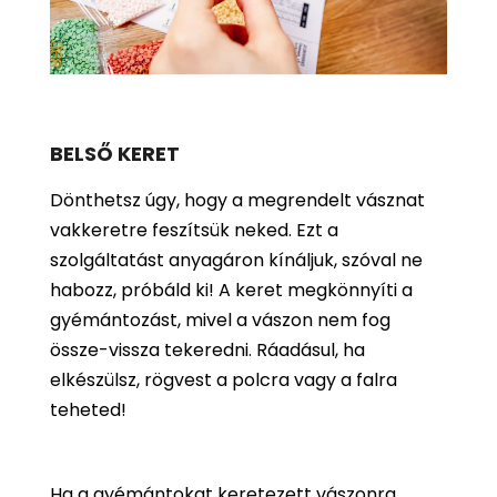
BELSŐ KERET
Dönthetsz úgy, hogy a megrendelt vásznat
vakkeretre feszítsük neked. Ezt a
szolgáltatást anyagáron kínáljuk, szóval ne
habozz, próbáld ki! A keret megkönnyíti a
gyémántozást, mivel a vászon nem fog
össze-vissza tekeredni. Ráadásul, ha
elkészülsz, rögvest a polcra vagy a falra
teheted!
Ha a gyémántokat keretezett vászonra