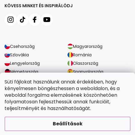
KÖVESS MINKET ÉS INSPIRÁLÓDJ
Csehország
Magyarország
Szlovákia
Románia
Lengyelország
Olaszország
Németország
Spanyolország
Nagy-Britannia
Ausztria
Süti fájlokat használunk annak érdekében, hogy
kényelmesen böngészhessen a weboldalon, és a
weboldal forgalma elemzésének köszönhetően
MEGBÍZHATÓ SZÁLLÍTÁSI LEHETŐSÉGEK
folyamatosan fejleszthessük annak funkcióit,
teljesítményét és használhatóságát.
BIZTONSÁGOS FIZETÉSI LEHETŐSÉGEK
Beállítások