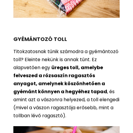
GYÉMÁNTOZÓ TOLL
Titokzatosnak tűnik számodra a gyémántozó
toll? Eleinte nekünk is annak tűnt. Ez
alapvetően egy
üreges toll, amelybe
felveszed a rózsaszín ragasztós
anyagot, amelynek köszönhetően a
gyémánt könnyen a hegyéhez tapad
, és
amint azt a vászonra helyezed, a toll elengedi
(mivel a vászon ragasztója erősebb, mint a
tollban lévő ragasztó).