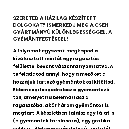
SZERETED A HÁZILAG KÉSZÍTETT
DOLGOKAT? ISMERKEDJ MEG A CSEH
GYÁRTMÁNYÚ KÜLÖNLEGESSÉGGEL, A
GYÉMÁNTFESTÉSSEL!
A folyamat egyszerű: megkapod a
kiválasztott mintát egy ragasztós
felülettel bevont
vászonra nyomtatva. A
te feladatod annyi, hogy a mezőket a
hozzájuk tartozó gyémántokkal kitöltsd.
Ebben segítségedre lesz a gyémántozó
toll, amelyet ha belemártasz a
ragasztóba, akár három gyémántot is
megtart. A készletben találsz egy tálat is
(a gyémántok tárolására), egy grafikai
sablont, illetve egy részletes útmutatót