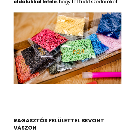
oldalukkal lefelé
, hogy fel tudd szedni őket.
RAGASZTÓS FELÜLETTEL BEVONT
VÁSZON