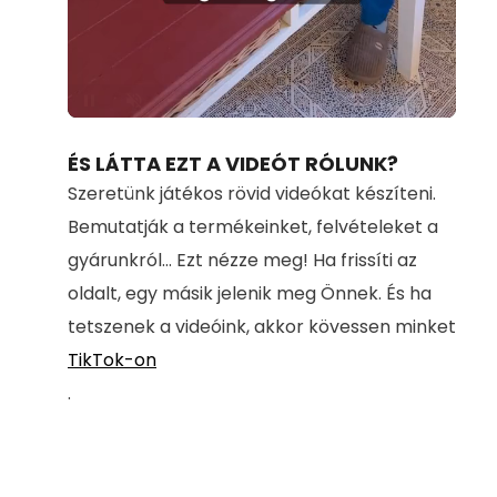
Loaded
:
Unmute
100.00%
ÉS LÁTTA EZT A VIDEÓT RÓLUNK?
Szeretünk játékos rövid videókat készíteni.
Bemutatják a termékeinket, felvételeket a
gyárunkról... Ezt nézze meg! Ha frissíti az
oldalt, egy másik jelenik meg Önnek. És ha
tetszenek a videóink, akkor kövessen minket
TikTok-on
.