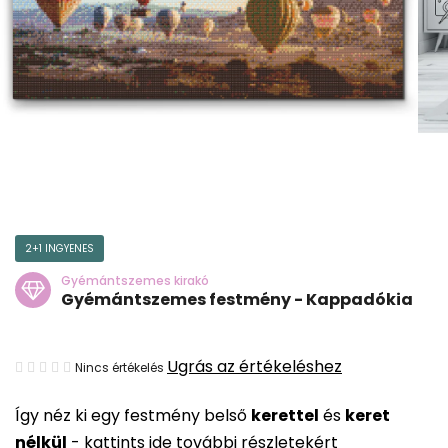
2+1 INGYENES
Gyémántszemes kirakó
Gyémántszemes festmény - Kappadókia
A
Ugrás az értékeléshez
Nincs értékelés
termék
Így néz ki egy festmény belső
kerettel
és
keret
átlagos
nélkül
-
kattints ide további részletekért
értékelése