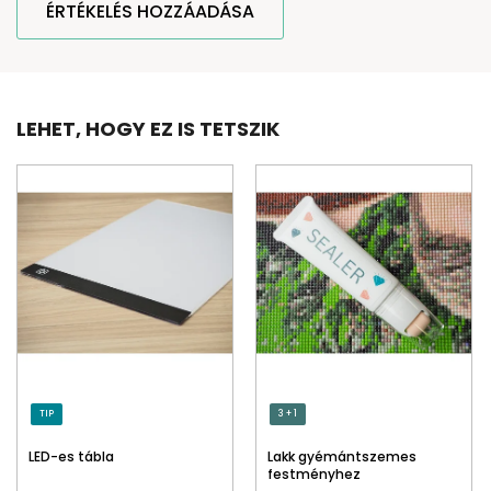
ÉRTÉKELÉS HOZZÁADÁSA
LEHET, HOGY EZ IS TETSZIK
TIP
3 + 1
LED-es tábla
Lakk gyémántszemes
festményhez