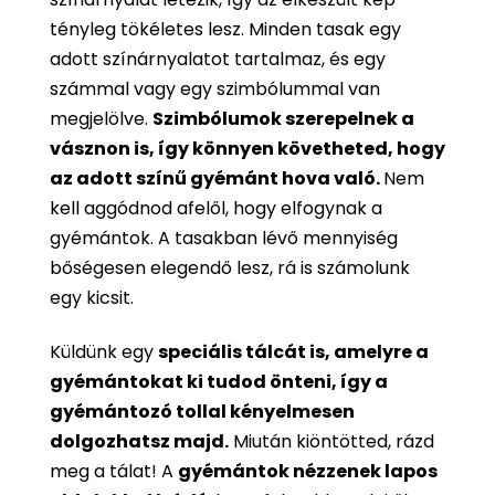
tényleg tökéletes lesz. Minden tasak egy
adott színárnyalatot tartalmaz, és egy
számmal vagy egy szimbólummal van
megjelölve.
Szimbólumok szerepelnek a
vásznon is, így könnyen követheted, hogy
az adott színű gyémánt hova való.
Nem
kell aggódnod afelől, hogy elfogynak a
gyémántok. A tasakban lévő mennyiség
bőségesen elegendő lesz, rá is számolunk
egy kicsit.
Küldünk egy
speciális tálcát is, amelyre a
gyémántokat ki tudod önteni, így a
gyémántozó tollal kényelmesen
dolgozhatsz majd.
Miután kiöntötted, rázd
meg a tálat! A
gyémántok nézzenek lapos