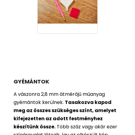
GYÉMÁNTOK
A vászonra 2,8 mm átmérőjű műanyag
gyémántok kerülnek.
Tasakozva kapod
meg az összes szükséges színt, amelyet
kifejezetten az adott festményhez
készítünk össze.
Több száz vagy akár ezer
színárnyalat létezik, így az elkészült kép