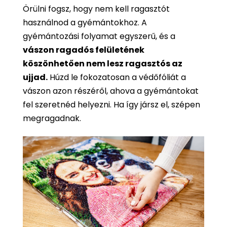
Örülni fogsz, hogy nem kell ragasztót
használnod a gyémántokhoz. A
gyémántozási folyamat egyszerű, és a
vászon ragadós felületének
köszönhetően nem lesz ragasztós az
ujjad.
Húzd le fokozatosan a védőfóliát a
vászon azon részéről, ahova a gyémántokat
fel szeretnéd helyezni. Ha így jársz el, szépen
megragadnak.