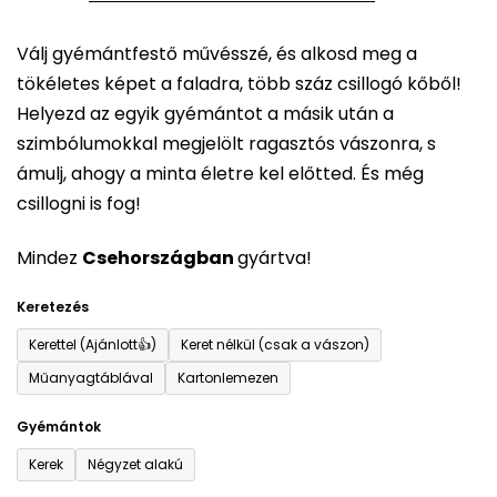
5-
Válj gyémántfestő művésszé, és alkosd meg a
ből
tökéletes képet a faladra, több száz csillogó kőből!
0,0
Helyezd az egyik gyémántot a másik után a
csillag.
szimbólumokkal megjelölt ragasztós vászonra, s
ámulj, ahogy a minta életre kel előtted. És még
csillogni is fog!
Mindez
Csehországban
gyártva!
Keretezés
Kerettel (Ajánlott👍)
Keret nélkül (csak a vászon)
Műanyagtáblával
Kartonlemezen
Gyémántok
Kerek
Négyzet alakú