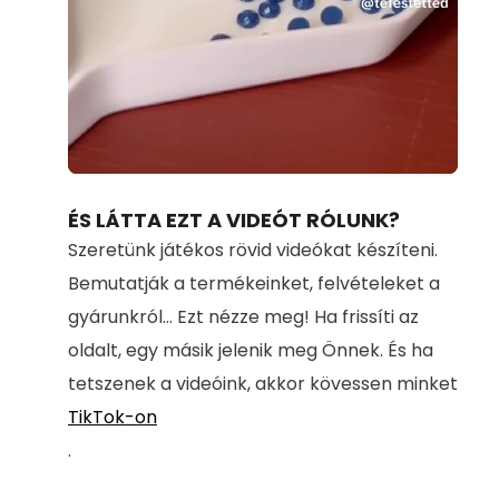
Loaded
:
Unmute
100.00%
ÉS LÁTTA EZT A VIDEÓT RÓLUNK?
Szeretünk játékos rövid videókat készíteni.
Bemutatják a termékeinket, felvételeket a
gyárunkról... Ezt nézze meg! Ha frissíti az
oldalt, egy másik jelenik meg Önnek. És ha
tetszenek a videóink, akkor kövessen minket
TikTok-on
.