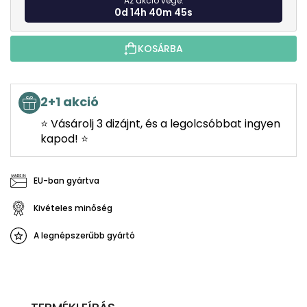
Az akció vége:
0d 14h 40m 44s
KOSÁRBA
2+1 akció
⭐ Vásárolj 3 dizájnt, és a legolcsóbbat ingyen
kapod! ⭐
EU-ban gyártva
Kivételes minőség
A legnépszerűbb gyártó