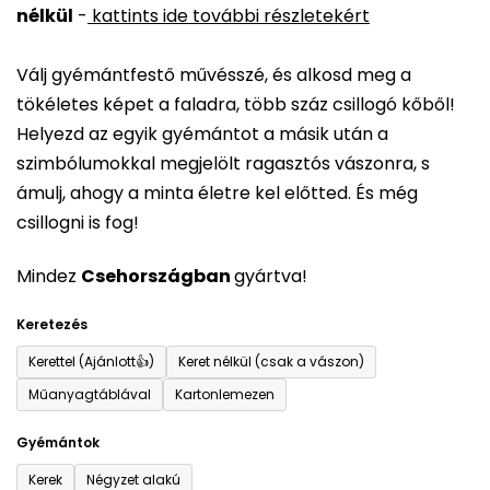
nélkül
-
kattints ide további részletekért
értékelése
5-
Válj gyémántfestő művésszé, és alkosd meg a
ből
tökéletes képet a faladra, több száz csillogó kőből!
0,0
Helyezd az egyik gyémántot a másik után a
csillag.
szimbólumokkal megjelölt ragasztós vászonra, s
ámulj, ahogy a minta életre kel előtted. És még
csillogni is fog!
Mindez
Csehországban
gyártva!
Keretezés
Kerettel (Ajánlott👍)
Keret nélkül (csak a vászon)
Műanyagtáblával
Kartonlemezen
Gyémántok
Kerek
Négyzet alakú