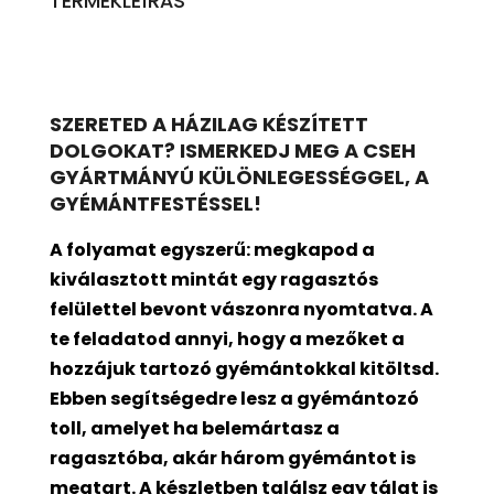
TERMÉKLEÍRÁS
SZERETED A HÁZILAG KÉSZÍTETT
DOLGOKAT? ISMERKEDJ MEG A CSEH
GYÁRTMÁNYÚ KÜLÖNLEGESSÉGGEL, A
GYÉMÁNTFESTÉSSEL!
A folyamat egyszerű: megkapod a
kiválasztott mintát egy ragasztós
felülettel bevont
vászonra nyomtatva. A
te feladatod annyi, hogy a mezőket a
hozzájuk tartozó gyémántokkal kitöltsd.
Ebben segítségedre lesz a gyémántozó
toll, amelyet ha belemártasz a
ragasztóba, akár három gyémántot is
megtart. A készletben találsz egy tálat is