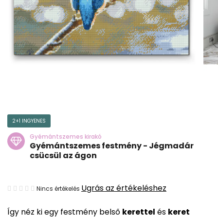
2+1 INGYENES
Gyémántszemes kirakó
Gyémántszemes festmény - Jégmadár
csücsül az ágon
A
Ugrás az értékeléshez
Nincs értékelés
termék
Így néz ki egy festmény belső
kerettel
és
keret
átlagos