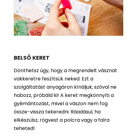
BELSŐ KERET
Dönthetsz úgy, hogy a megrendelt vásznat
vakkeretre feszítsük neked. Ezt a
szolgáltatást anyagáron kínáljuk, szóval ne
habozz, próbáld ki! A keret megkönnyíti a
gyémántozást, mivel a vászon nem fog
össze-vissza tekeredni. Ráadásul, ha
elkészülsz, rögvest a polcra vagy a falra
teheted!