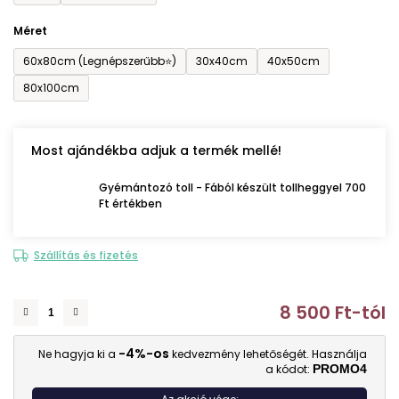
Méret
60x80cm (Legnépszerűbb⭐)
30x40cm
40x50cm
80x100cm
Most ajándékba adjuk a termék mellé!
Gyémántozó toll - Fából készült tollheggyel 700
Ft értékben
Szállítás és fizetés
8 500 Ft
-tól
E
-4%-os
Ne hagyja ki a
kedvezmény lehetőségét. Használja
a kódot:
PROMO4