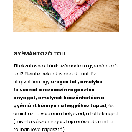
GYÉMÁNTOZÓ TOLL
Titokzatosnak tűnik számodra a gyémántozó
toll? Eleinte nekünk is annak tűnt. Ez
alapvetően egy
üreges toll, amelybe
felveszed a rózsaszín ragasztós
anyagot, amelynek köszönhetően a
gyémánt könnyen a hegyéhez tapad
, és
amint azt a vászonra helyezed, a toll elengedi
(mivel a vászon ragasztója erősebb, mint a
tollban lévő ragasztó).