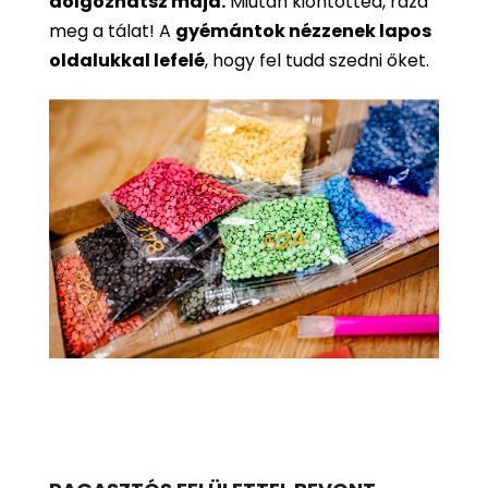
dolgozhatsz majd.
Miután kiöntötted, rázd
meg a tálat! A
gyémántok nézzenek lapos
oldalukkal lefelé
, hogy fel tudd szedni őket.