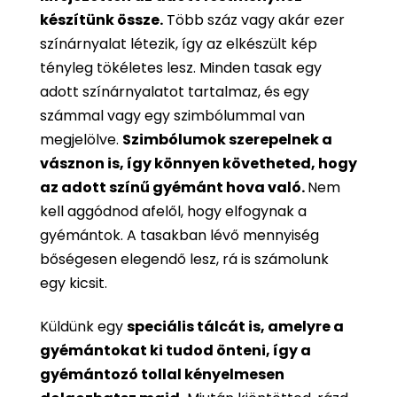
készítünk össze.
Több száz vagy akár ezer
színárnyalat létezik, így az elkészült kép
tényleg tökéletes lesz. Minden tasak egy
adott színárnyalatot tartalmaz, és egy
számmal vagy egy szimbólummal van
megjelölve.
Szimbólumok szerepelnek a
vásznon is, így könnyen követheted, hogy
az adott színű gyémánt hova való.
Nem
kell aggódnod afelől, hogy elfogynak a
gyémántok. A tasakban lévő mennyiség
bőségesen elegendő lesz, rá is számolunk
egy kicsit.
Küldünk egy
speciális tálcát is, amelyre a
gyémántokat ki tudod önteni, így a
gyémántozó tollal kényelmesen