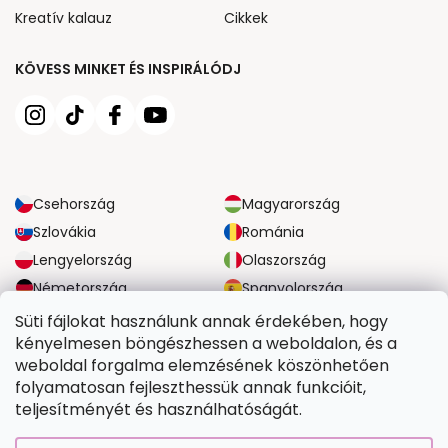
Kreatív kalauz
Cikkek
KÖVESS MINKET ÉS INSPIRÁLÓDJ
Csehország
Magyarország
Szlovákia
Románia
Lengyelország
Olaszország
Németország
Spanyolország
Nagy-Britannia
Ausztria
Süti fájlokat használunk annak érdekében, hogy
kényelmesen böngészhessen a weboldalon, és a
weboldal forgalma elemzésének köszönhetően
MEGBÍZHATÓ SZÁLLÍTÁSI LEHETŐSÉGEK
folyamatosan fejleszthessük annak funkcióit,
teljesítményét és használhatóságát.
BIZTONSÁGOS FIZETÉSI LEHETŐSÉGEK