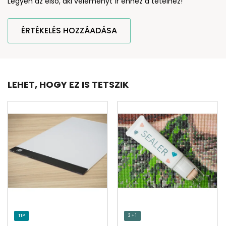
Legyen az első, aki véleményt ír ehhez a tételhez!
ÉRTÉKELÉS HOZZÁADÁSA
LEHET, HOGY EZ IS TETSZIK
TIP
3 + 1