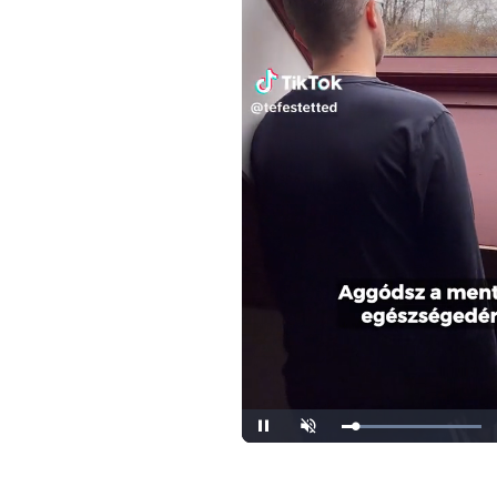
Loaded
:
Unmute
100.00%