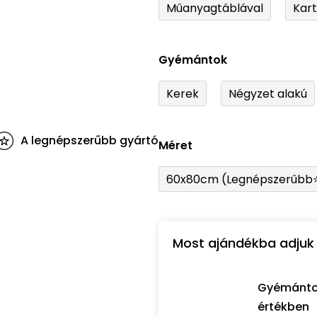
Műanyagtáblával
Kar
Gyémántok
Kerek
Négyzet alakú
A legnépszerűbb gyártó
Méret
60x80cm (Legnépszerűbb
Most ajándékba adjuk 
Gyémántozó
értékben