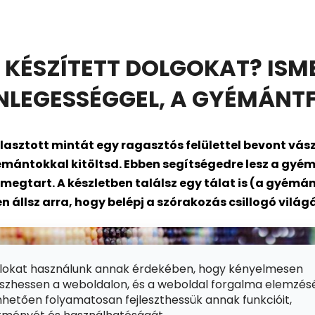
 KÉSZÍTETT DOLGOKAT? ISM
EGESSÉGGEL, A GYÉMÁNTF
asztott mintát egy ragasztós felülettel bevont
vász
mántokkal kitöltsd. Ebben segítségedre lesz a gyém
gtart. A készletben találsz egy tálat is (a gyémánt
en állsz arra, hogy belépj a szórakozás csillogó vilá
ájlokat használunk annak érdekében, hogy kényelmesen
zhessen a weboldalon, és a weboldal forgalma elemzés
hetően folyamatosan fejleszthessük annak funkcióit,