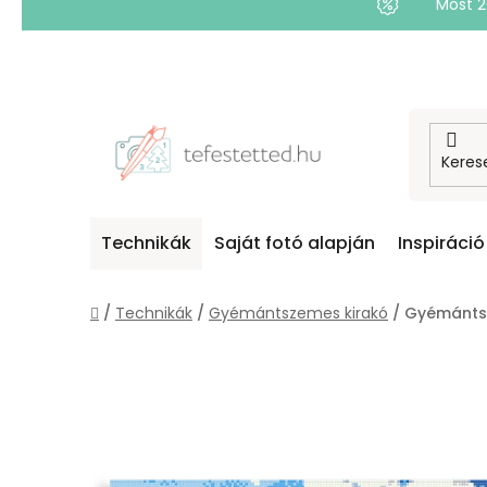
Most 
Ugrás
a
fő
tartalomhoz
Technikák
Saját fotó alapján
Inspiráció
Kezdőlap
/
Technikák
/
Gyémántszemes kirakó
/
Gyémántsz