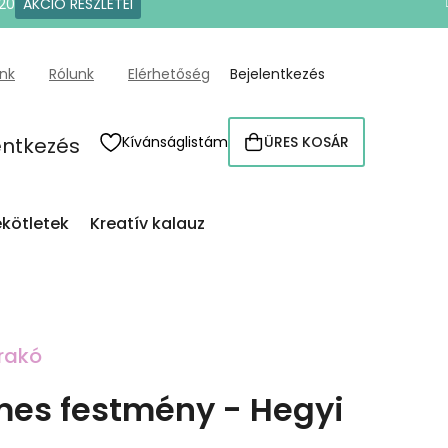
20
AKCIÓ RÉSZLETEI
ünk
Rólunk
Elérhetőség
Bejelentkezés
entkezés
Kívánságlistám
ÜRES KOSÁR
KOSÁR
kötletek
Kreatív kalauz
rakó
es festmény - Hegyi