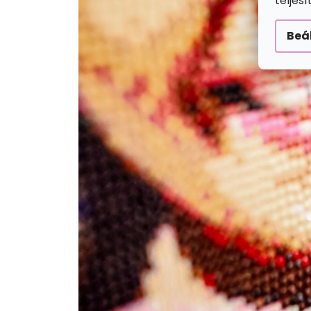
teljes
Beá