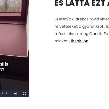
ÉS LÁTTA EZT
Szeretünk játékos rövid vide
felvételeket a gyárunkról... E
másik jelenik meg Önnek. És
minket
TikTok-on
.