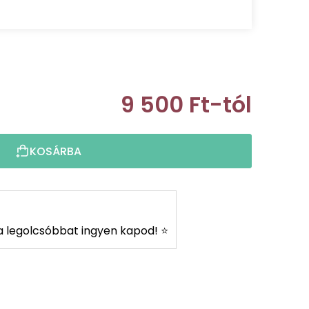
9 500 Ft
-tól
Egységár:
KOSÁRBA
s a legolcsóbbat ingyen kapod! ⭐