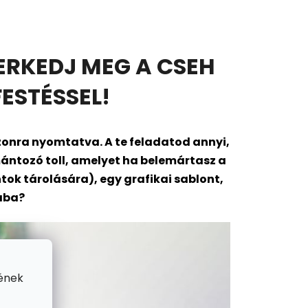
ERKEDJ MEG A CSEH
ESTÉSSEL!
onra nyomtatva. A te feladatod annyi,
ántozó toll, amelyet ha belemártasz a
ok tárolására), egy grafikai sablont,
gába?
ének