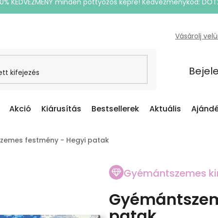
20% KEDVEZMÉNY minden pöttyözős képre! Kedvezménykód: DOT
Vásárolj vel
Bejel
Akció
Kiárusítás
Bestsellerek
Aktuális
Ajándé
emes festmény - Hegyi patak
Gyémántszemes ki
Gyémántszem
patak