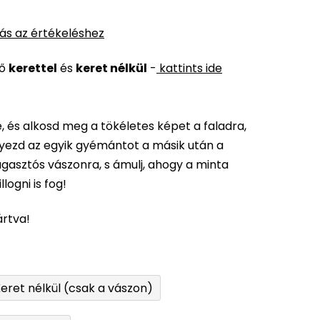
ás az értékeléshez
ső
kerettel
és
keret nélkül
-
kattints ide
 és alkosd meg a tökéletes képet a faladra,
elyezd az egyik gyémántot a másik után a
gasztós vászonra, s ámulj, ahogy a minta
logni is fog!
ártva!
eret nélkül (csak a vászon)