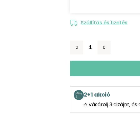
Szállítás és fizetés
2+1 akció
⭐ Vásárolj 3 dizájnt, é