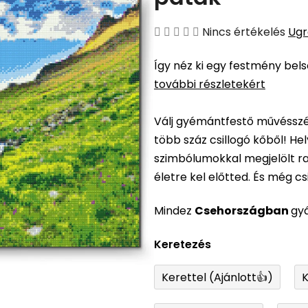
A
Nincs értékelés
Ugr
termék
Így néz ki egy festmény bel
átlagos
további részletekért
értékelése
5-
Válj gyémántfestő művésszé,
ből
több száz csillogó kőből! H
0,0
szimbólumokkal megjelölt ra
csillag.
életre kel előtted. És még csil
Mindez
Csehországban
gy
Keretezés
Kerettel (Ajánlott👍)
K