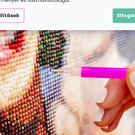
ítményét és használhatóságát.
llítások
Elfog