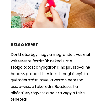
BELSŐ KERET
Dönthetsz úgy, hogy a megrendelt vásznat
vakkeretre feszítsük neked. Ezt a
szolgáltatást anyagáron kínáljuk, szóval ne
habozz, próbáld ki! A keret megkönnyíti a
gyémántozást, mivel a vászon nem fog
össze-vissza tekeredni. Ráadásul, ha
elkészülsz, rögvest a polcra vagy a falra
teheted!