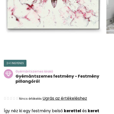
2+1 INGYENES
Gyémántszemes kirakó
Gyémántszemes festmény - Festmény
pillangóról
A
Ugrás az értékeléshez
Nincs értékelés
termék
Így néz ki egy festmény belső
kerettel
és
keret
átlagos