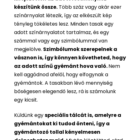
készítünk össze.
Több száz vagy akár ezer
színárnyalat létezik, így az elkészült kép
tényleg tökéletes lesz. Minden tasak egy
adott színárnyalatot tartalmaz, és egy
számmal vagy egy szimbólummal van
megjelölve.
Szimbólumok szerepelnek a
vásznon is, így könnyen követheted, hogy
az adott színű gyémánt hova való.
Nem
kell aggódnod afelől, hogy elfogynak a
gyémántok. A tasakban lévő mennyiség
bőségesen elegendő lesz, rá is számolunk
egy kicsit.
Küldünk egy
speciális tálcát is, amelyre a
gyémántokat ki tudod önteni, így a
gyémántozó tollal kényelmesen