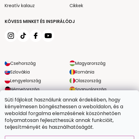
Kreatív kalauz
Cikkek
KÖVESS MINKET ÉS INSPIRÁLÓDJ
Csehország
Magyarország
Szlovákia
Románia
Lengyelország
Olaszország
Németország
Spanyolország
Nagy-Britannia
Ausztria
Süti fájlokat használunk annak érdekében, hogy
kényelmesen böngészhessen a weboldalon, és a
weboldal forgalma elemzésének köszönhetően
MEGBÍZHATÓ SZÁLLÍTÁSI LEHETŐSÉGEK
folyamatosan fejleszthessük annak funkcióit,
teljesítményét és használhatóságát.
BIZTONSÁGOS FIZETÉSI LEHETŐSÉGEK