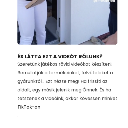
Loaded
:
Unmute
100.00%
ÉS LÁTTA EZT A VIDEÓT RÓLUNK?
Szeretünk játékos rövid videókat készíteni.
Bemutatják a termékeinket, felvételeket a
gyárunkról... Ezt nézze meg! Ha frissíti az
oldalt, egy másik jelenik meg Önnek. És ha
tetszenek a videóink, akkor kövessen minket
TikTok-on
.