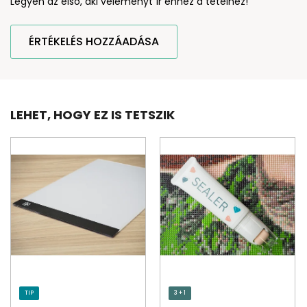
Legyen az első, aki véleményt ír ehhez a tételhez!
ÉRTÉKELÉS HOZZÁADÁSA
LEHET, HOGY EZ IS TETSZIK
TIP
3 + 1