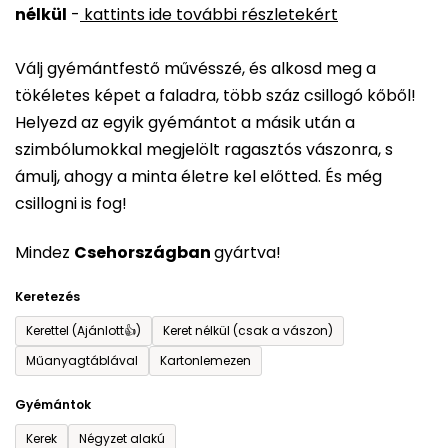
nélkül
-
kattints ide további részletekért
értékelése
5-
Válj gyémántfestő művésszé, és alkosd meg a
ből
tökéletes képet a faladra, több száz csillogó kőből!
0,0
Helyezd az egyik gyémántot a másik után a
csillag.
szimbólumokkal megjelölt ragasztós vászonra, s
ámulj, ahogy a minta életre kel előtted. És még
csillogni is fog!
Mindez
Csehországban
gyártva!
Keretezés
Kerettel (Ajánlott👍)
Keret nélkül (csak a vászon)
Műanyagtáblával
Kartonlemezen
Gyémántok
Kerek
Négyzet alakú