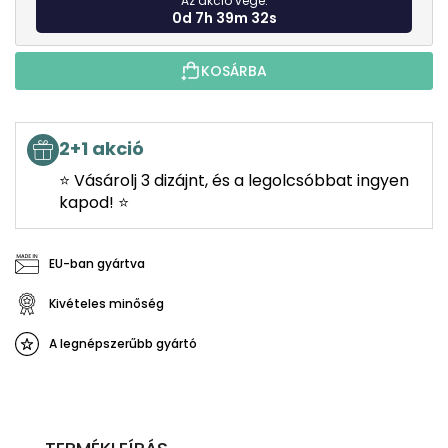
Az akció vége:
0d 7h 39m 30s
KOSÁRBA
2+1 akció
⭐ Vásárolj 3 dizájnt, és a legolcsóbbat ingyen
kapod! ⭐
EU-ban gyártva
Kivételes minőség
A legnépszerűbb gyártó