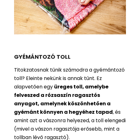
GYÉMÁNTOZÓ TOLL
Titokzatosnak tűnik számodra a gyémántozó
toll? Eleinte nekünk is annak tűnt. Ez
alapvetően egy
üreges toll, amelybe
felveszed a rózsaszín ragasztós
anyagot, amelynek köszönhetően a
gyémánt könnyen a hegyéhez tapad
, és
amint azt a vászonra helyezed, a toll elengedi
(mivel a vászon ragasztója erősebb, mint a
tollban lévő ragasztó).