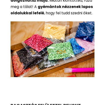
dolgozhatsz majd.
Miután kiöntötted, rázd
meg a tálat! A
gyémántok nézzenek lapos
oldalukkal lefelé
, hogy fel tudd szedni őket.