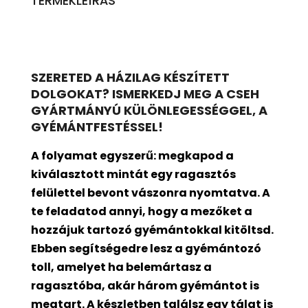
TERMÉKLEÍRÁS
SZERETED A HÁZILAG KÉSZÍTETT
DOLGOKAT? ISMERKEDJ MEG A CSEH
GYÁRTMÁNYÚ KÜLÖNLEGESSÉGGEL, A
GYÉMÁNTFESTÉSSEL!
A folyamat egyszerű: megkapod a
kiválasztott mintát egy ragasztós
felülettel bevont
vászonra nyomtatva. A
te feladatod annyi, hogy a mezőket a
hozzájuk tartozó gyémántokkal kitöltsd.
Ebben segítségedre lesz a gyémántozó
toll, amelyet ha belemártasz a
ragasztóba, akár három gyémántot is
megtart. A készletben találsz egy tálat is