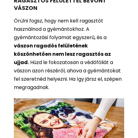
RAGASZTÓS FELÜLETTEL BEVONT
VÁSZON
Örülni fogsz, hogy nem kell ragasztót
használnod a gyémántokhoz. A
gyémántozási folyamat egyszerű, és a
vászon ragadós felületének
köszönhetően nem lesz ragasztós az
ujjad.
Húzd le fokozatosan a védőfóliát a
vászon azon részéről, ahova a gyémántokat
fel szeretnéd helyezni. Ha így jársz el, szépen
megragadnak.