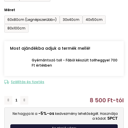
Méret
60x80cm (Legnépszerűbb⭐)
30x40cm
40x50cm
80x100cm
Most ajándékba adjuk a termék mellé!
Gyémántozó toll - Fából készült tollheggyel 700
Ft értékben
Szállítás és fizetés
8 500 Ft
-tól
E
-5%-os
Ne hagyja ki a
kedvezmény lehetőségét. Használja
a kódot:
5PCT