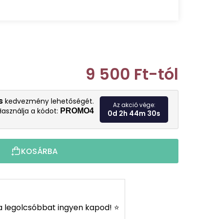
9 500 Ft
-tól
Egységár:
s
kedvezmény lehetőségét.
Az akció vége:
Használja a kódot:
PROMO4
0d 2h 44m 28s
KOSÁRBA
s a legolcsóbbat ingyen kapod! ⭐