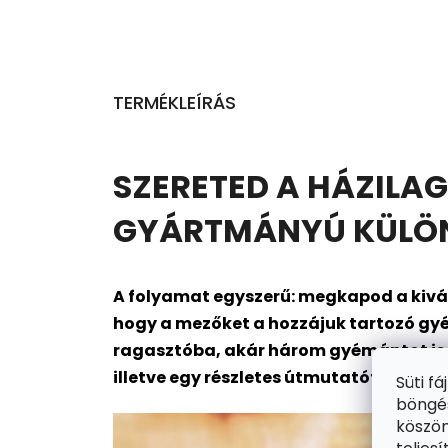
TERMÉKLEÍRÁS
SZERETED A HÁZILAG
GYÁRTMÁNYÚ KÜLÖNL
A folyamat egyszerű: megkapod a kivál
hogy a mezőket a hozzájuk tartozó gyé
ragasztóba, akár három gyémántot is me
illetve egy részletes útmutatót is. Kész
Süti f
böngés
köszön