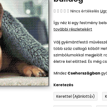
A
Nincs értékelés
Ugr
termék
Így néz ki egy festmény bel
átlagos
további részletekért
értékelése
5-
Válj gyémántfestő művésszé,
ből
több száz csillogó kőből! H
0,0
szimbólumokkal megjelölt ra
csillag.
életre kel előtted. És még csil
Mindez
Csehországban
gy
Keretezés
Kerettel (Ajánlott👍)
K