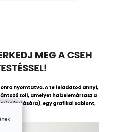
ERKEDJ MEG A CSEH
ESTÉSSEL!
onra nyomtatva. A te feladatod annyi,
ántozó toll, amelyet ha belemártasz a
ok tárolására), egy grafikai sablont,
gába?
ének