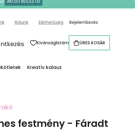
20
AKCIÓ RÉSZLETEI
ünk
Rólunk
Elérhetőség
Bejelentkezés
entkezés
Kívánságlistám
ÜRES KOSÁR
KOSÁR
kötletek
Kreatív kalauz
rakó
es festmény - Fáradt