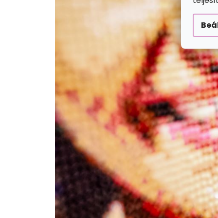
teljes
Beá