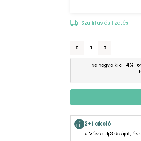
Szállítás és fizetés
-4%-o
Ne hagyja ki a
2+1 akció
⭐ Vásárolj 3 dizájnt, é