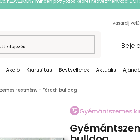
20% KEDVEZMÉNY minden pöttyözős képre! Kedvezménykód: DOT
Vásárolj vel
Bejel
Akció
Kiárusítás
Bestsellerek
Aktuális
Ajándé
emes festmény - Fáradt bulldog
Gyémántszemes ki
Gyémántszem
bulldog