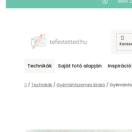
Most 
Ugrás
a
fő
tartalomhoz
Technikák
Saját fotó alapján
Inspiráció
Kezdőlap
/
Technikák
/
Gyémántszemes kirakó
/
Gyémántsz