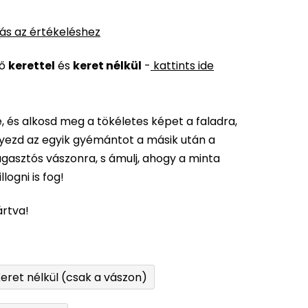
ás az értékeléshez
ső
kerettel
és
keret nélkül
-
kattints ide
 és alkosd meg a tökéletes képet a faladra,
elyezd az egyik gyémántot a másik után a
gasztós vászonra, s ámulj, ahogy a minta
logni is fog!
ártva!
eret nélkül (csak a vászon)