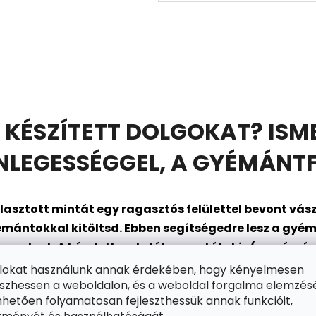
 KÉSZÍTETT DOLGOKAT? ISM
EGESSÉGGEL, A GYÉMÁNTF
asztott mintát egy ragasztós felülettel bevont
vász
mántokkal kitöltsd. Ebben segítségedre lesz a gyém
gtart. A készletben találsz egy tálat is (a gyémánt
en állsz arra, hogy belépj a szórakozás csillogó vilá
ájlokat használunk annak érdekében, hogy kényelmesen
zhessen a weboldalon, és a weboldal forgalma elemzés
hetően folyamatosan fejleszthessük annak funkcióit,