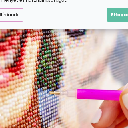
ítményét és használhatóságát.
llítások
Elfog