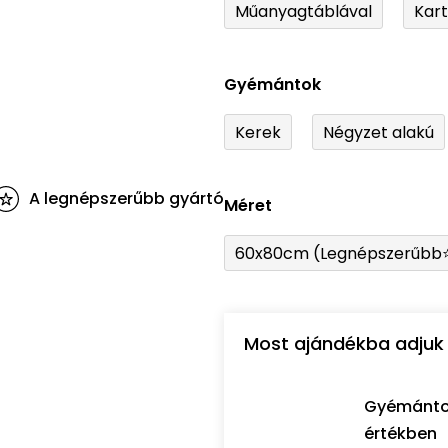
Műanyagtáblával
Kar
Gyémántok
Kerek
Négyzet alakú
A legnépszerűbb gyártó
Méret
60x80cm (Legnépszerűbb
Most ajándékba adjuk 
Gyémántozó
értékben