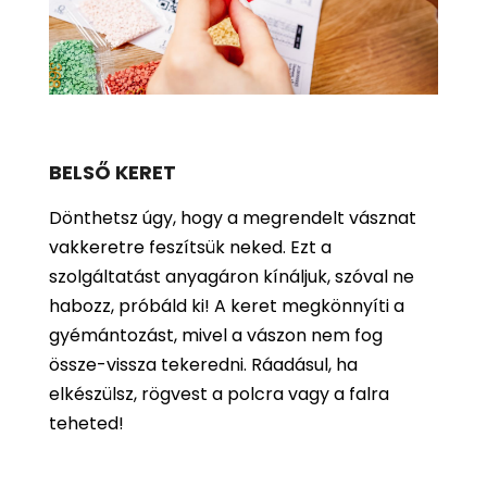
BELSŐ KERET
Dönthetsz úgy, hogy a megrendelt vásznat
vakkeretre feszítsük neked. Ezt a
szolgáltatást anyagáron kínáljuk, szóval ne
habozz, próbáld ki! A keret megkönnyíti a
gyémántozást, mivel a vászon nem fog
össze-vissza tekeredni. Ráadásul, ha
elkészülsz, rögvest a polcra vagy a falra
teheted!