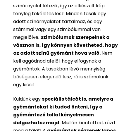
színárnyalat létezik, így az elkészült kép
tényleg tökéletes lesz. Minden tasak egy
adott színárnyalatot tartalmaz, és egy
számmal vagy egy szimbólummal van
megjelölve.
Szimbólumok szerepelnek a
vásznon is, így könnyen követheted, hogy
az adott színű gyémánt hova való.
Nem
kell aggódnod afelől, hogy elfogynak a
gyémántok. A tasakban lévő mennyiség
bőségesen elegendő lesz, rá is számolunk
egy kicsit.
Küldünk egy
speciális tálcát is, amelyre a
gyémántokat ki tudod önteni, így a
gyémántozó tollal kényelmesen
dolgozhatsz majd.
Miután kiöntötted, rázd
meg a tálat! A
gyémántok nézzenek lapos