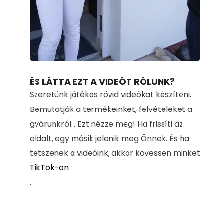
Loaded
:
Unmute
100.00%
ÉS LÁTTA EZT A VIDEÓT RÓLUNK?
Szeretünk játékos rövid videókat készíteni.
Bemutatják a termékeinket, felvételeket a
gyárunkról... Ezt nézze meg! Ha frissíti az
oldalt, egy másik jelenik meg Önnek. És ha
tetszenek a videóink, akkor kövessen minket
TikTok-on
.