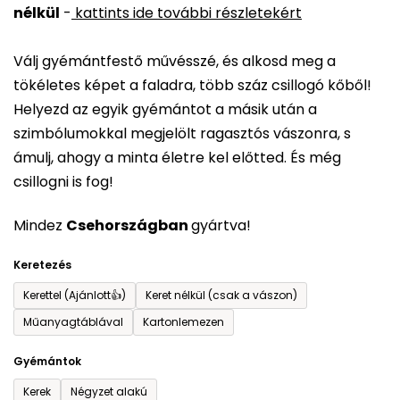
nélkül
-
kattints ide további részletekért
értékelése
5-
Válj gyémántfestő művésszé, és alkosd meg a
ből
tökéletes képet a faladra, több száz csillogó kőből!
0,0
Helyezd az egyik gyémántot a másik után a
csillag.
szimbólumokkal megjelölt ragasztós vászonra, s
ámulj, ahogy a minta életre kel előtted. És még
csillogni is fog!
Mindez
Csehországban
gyártva!
Keretezés
Kerettel (Ajánlott👍)
Keret nélkül (csak a vászon)
Műanyagtáblával
Kartonlemezen
Gyémántok
Kerek
Négyzet alakú