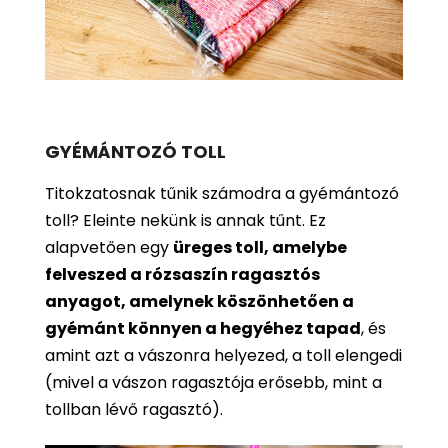
GYÉMÁNTOZÓ TOLL
Titokzatosnak tűnik számodra a gyémántozó
toll? Eleinte nekünk is annak tűnt. Ez
alapvetően egy
üreges toll, amelybe
felveszed a rózsaszín ragasztós
anyagot, amelynek köszönhetően a
gyémánt könnyen a hegyéhez tapad
, és
amint azt a vászonra helyezed, a toll elengedi
(mivel a vászon ragasztója erősebb, mint a
tollban lévő ragasztó).