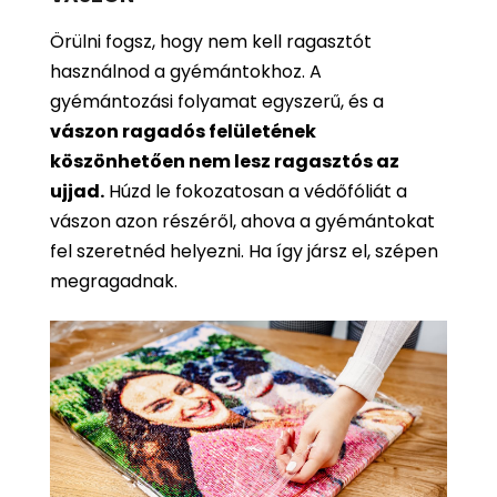
Örülni fogsz, hogy nem kell ragasztót
használnod a gyémántokhoz. A
gyémántozási folyamat egyszerű, és a
vászon ragadós felületének
köszönhetően nem lesz ragasztós az
ujjad.
Húzd le fokozatosan a védőfóliát a
vászon azon részéről, ahova a gyémántokat
fel szeretnéd helyezni. Ha így jársz el, szépen
megragadnak.