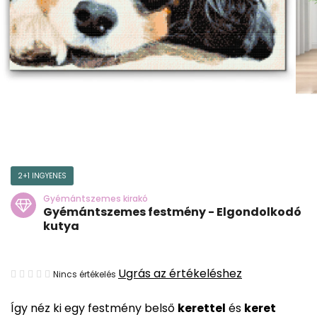
2+1 INGYENES
Gyémántszemes kirakó
Gyémántszemes festmény - Elgondolkodó
kutya
A
Ugrás az értékeléshez
Nincs értékelés
termék
Így néz ki egy festmény belső
kerettel
és
keret
átlagos