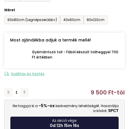
Méret
60x80cm (Legnépszerűbb⭐)
40x60cm
80x120cm
Most ajándékba adjuk a termék mellé!
Gyémántozó toll - Fából készült tollheggyel 700
Ft értékben
Szállítás és fizetés
9 500 Ft
-tól
E
-5%-os
Ne hagyja ki a
kedvezmény lehetőségét. Használja
a kódot:
5PCT
Az akció vége:
0d 12h 15m 15s