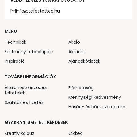
VEDD FEL VELÜNK A KAPCSOLATOT
info@tefestetted.hu
MENÜ
Technikák
Akcio
Festmény fotó alapján
Aktuális
Inspiráció
Ajándékötletek
TOVÁBBI INFORMÁCIÓK
Általános szerződési
Elérhetőség
feltételek
Mennyiségi kedvezmény
Szállítás és fizetés
Hűség- és bónuszprogram
GYAKRAN ISMÉTELT KÉRDÉSEK
Kreatív kalauz
Cikkek