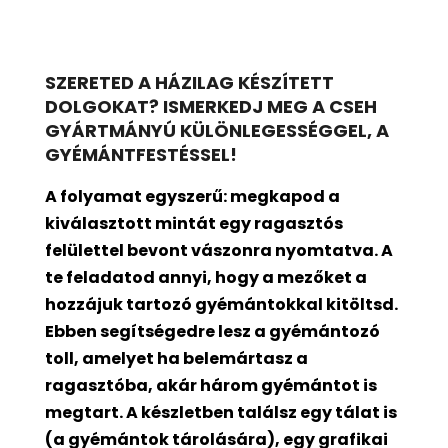
SZERETED A HÁZILAG KÉSZÍTETT
DOLGOKAT? ISMERKEDJ MEG A CSEH
GYÁRTMÁNYÚ KÜLÖNLEGESSÉGGEL, A
GYÉMÁNTFESTÉSSEL!
A folyamat egyszerű: megkapod a
kiválasztott mintát egy ragasztós
felülettel bevont
vászonra nyomtatva. A
te feladatod annyi, hogy a mezőket a
hozzájuk tartozó gyémántokkal kitöltsd.
Ebben segítségedre lesz a gyémántozó
toll, amelyet ha belemártasz a
ragasztóba, akár három gyémántot is
megtart. A készletben találsz egy tálat is
(a gyémántok tárolására), egy grafikai