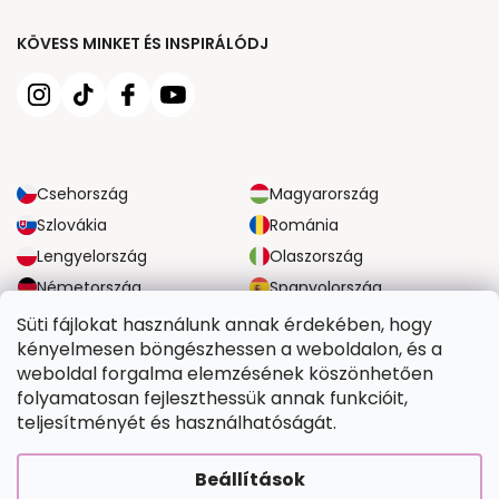
KÖVESS MINKET ÉS INSPIRÁLÓDJ
Csehország
Magyarország
Szlovákia
Románia
Lengyelország
Olaszország
Németország
Spanyolország
Nagy-Britannia
Ausztria
Süti fájlokat használunk annak érdekében, hogy
kényelmesen böngészhessen a weboldalon, és a
weboldal forgalma elemzésének köszönhetően
MEGBÍZHATÓ SZÁLLÍTÁSI LEHETŐSÉGEK
folyamatosan fejleszthessük annak funkcióit,
teljesítményét és használhatóságát.
BIZTONSÁGOS FIZETÉSI LEHETŐSÉGEK
Beállítások