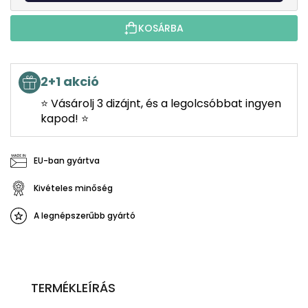
KOSÁRBA
2+1 akció
⭐ Vásárolj 3 dizájnt, és a legolcsóbbat ingyen
kapod! ⭐
EU-ban gyártva
Kivételes minőség
A legnépszerűbb gyártó
TERMÉKLEÍRÁS