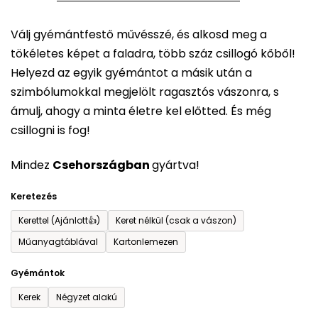
5-
Válj gyémántfestő művésszé, és alkosd meg a
ből
tökéletes képet a faladra, több száz csillogó kőből!
0,0
Helyezd az egyik gyémántot a másik után a
csillag.
szimbólumokkal megjelölt ragasztós vászonra, s
ámulj, ahogy a minta életre kel előtted. És még
csillogni is fog!
Mindez
Csehországban
gyártva!
Keretezés
Kerettel (Ajánlott👍)
Keret nélkül (csak a vászon)
Műanyagtáblával
Kartonlemezen
Gyémántok
Kerek
Négyzet alakú