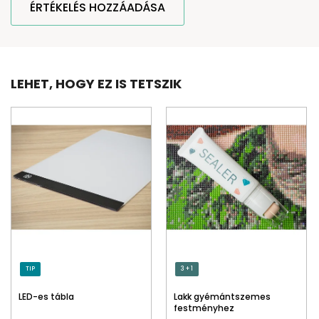
ÉRTÉKELÉS HOZZÁADÁSA
LEHET, HOGY EZ IS TETSZIK
TIP
3 + 1
LED-es tábla
Lakk gyémántszemes
festményhez