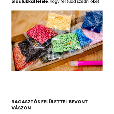
oldalukkal lefelé
, hogy fel tudd szedni őket.
RAGASZTÓS FELÜLETTEL BEVONT
VÁSZON