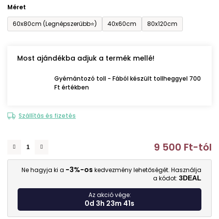
Méret
60x80cm (Legnépszerűbb⭐)
40x60cm
80x120cm
Most ajándékba adjuk a termék mellé!
Gyémántozó toll - Fából készült tollheggyel 700
Ft értékben
Szállítás és fizetés
9 500 Ft
-tól
E
-3%-os
Ne hagyja ki a
kedvezmény lehetőségét. Használja
a kódot:
3DEAL
Az akció vége:
0d 3h 23m 39s