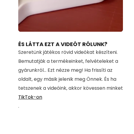
Loaded
:
Unmute
100.00%
ÉS LÁTTA EZT A VIDEÓT RÓLUNK?
Szeretünk játékos rövid videókat készíteni.
Bemutatják a termékeinket, felvételeket a
gyárunkról... Ezt nézze meg! Ha frissíti az
oldalt, egy másik jelenik meg Önnek. És ha
tetszenek a videóink, akkor kövessen minket
TikTok-on
.