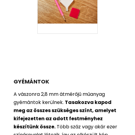
GYÉMÁNTOK
A vászonra 2,8 mm átmérőjű műanyag
gyémántok kerülnek.
Tasakozva kapod
meg az összes szükséges színt, amelyet
kifejezetten az adott festményhez
készítünk össze.
Több száz vagy akár ezer
színárnyalat létezik, így az elkészült kép