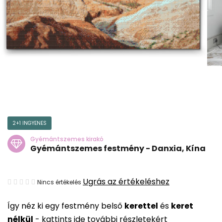
2+1 INGYENES
Gyémántszemes kirakó
Gyémántszemes festmény - Danxia, Kína
A
Ugrás az értékeléshez
Nincs értékelés
termék
Így néz ki egy festmény belső
kerettel
és
keret
átlagos
nélkül
-
kattints ide további részletekért
értékelése