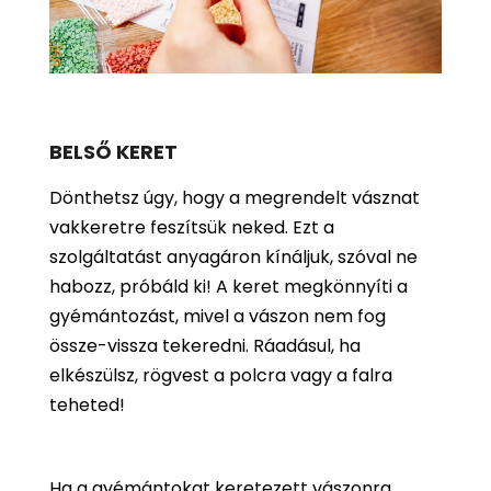
BELSŐ KERET
Dönthetsz úgy, hogy a megrendelt vásznat
vakkeretre feszítsük neked. Ezt a
szolgáltatást anyagáron kínáljuk, szóval ne
habozz, próbáld ki! A keret megkönnyíti a
gyémántozást, mivel a vászon nem fog
össze-vissza tekeredni. Ráadásul, ha
elkészülsz, rögvest a polcra vagy a falra
teheted!
Ha a gyémántokat keretezett vászonra