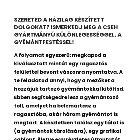
SZERETED A HÁZILAG KÉSZÍTETT
DOLGOKAT? ISMERKEDJ MEG A CSEH
GYÁRTMÁNYÚ KÜLÖNLEGESSÉGGEL, A
GYÉMÁNTFESTÉSSEL!
A folyamat egyszerű: megkapod a
kiválasztott mintát egy ragasztós
felülettel bevont
vászonra nyomtatva. A
te feladatod annyi, hogy a mezőket a
hozzájuk tartozó gyémántokkal kitöltsd.
Ebben segítségedre lesz a gyémántozó
toll, amelyet ha belemártasz a
ragasztóba, akár három gyémántot is
megtart. A készletben találsz egy tálat is
(a gyémántok tárolására), egy grafikai
sablont, illetve egy részletes útmutatót