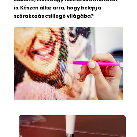
is. Készen állsz arra, hogy belépj a
szórakozás csillogó világába?