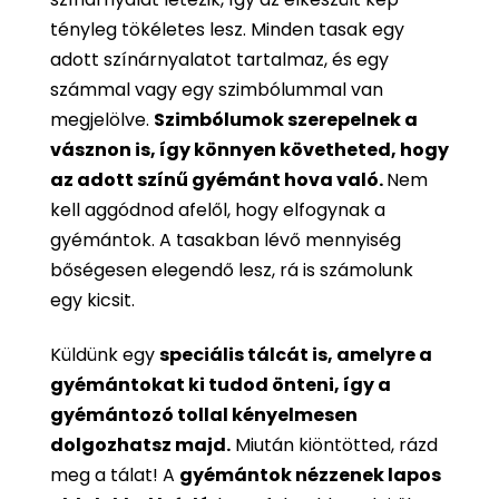
tényleg tökéletes lesz. Minden tasak egy
adott színárnyalatot tartalmaz, és egy
számmal vagy egy szimbólummal van
megjelölve.
Szimbólumok szerepelnek a
vásznon is, így könnyen követheted, hogy
az adott színű gyémánt hova való.
Nem
kell aggódnod afelől, hogy elfogynak a
gyémántok. A tasakban lévő mennyiség
bőségesen elegendő lesz, rá is számolunk
egy kicsit.
Küldünk egy
speciális tálcát is, amelyre a
gyémántokat ki tudod önteni, így a
gyémántozó tollal kényelmesen
dolgozhatsz majd.
Miután kiöntötted, rázd
meg a tálat! A
gyémántok nézzenek lapos