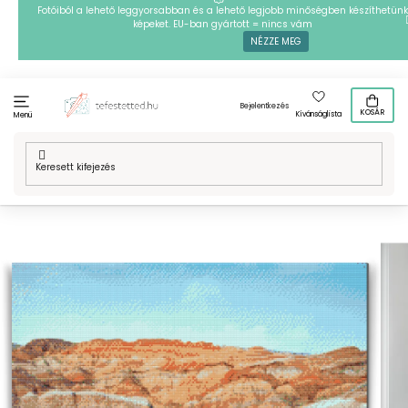
Ugrás
Fotóiból a lehető leggyorsabban és a lehető legjobb minőségben készíthetünk
képeket. EU-ban gyártott = nincs vám
a
NÉZZE MEG
fő
tartalomhoz
Bejelentkezés
KOSÁR
Kívánságlista
Menü
Kezdőlap
/
Technikák
/
Gyémántszemes kirakó
/
Gyémántszemes
festmény - Danxia, Kína