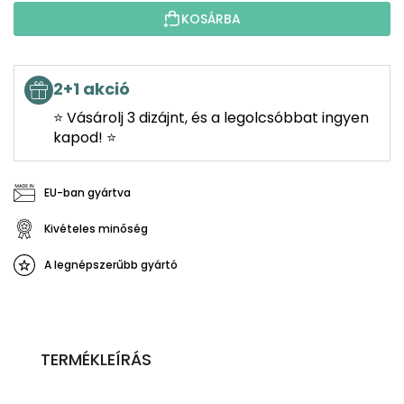
KOSÁRBA
2+1 akció
⭐ Vásárolj 3 dizájnt, és a legolcsóbbat ingyen
kapod! ⭐
EU-ban gyártva
Kivételes minőség
A legnépszerűbb gyártó
TERMÉKLEÍRÁS