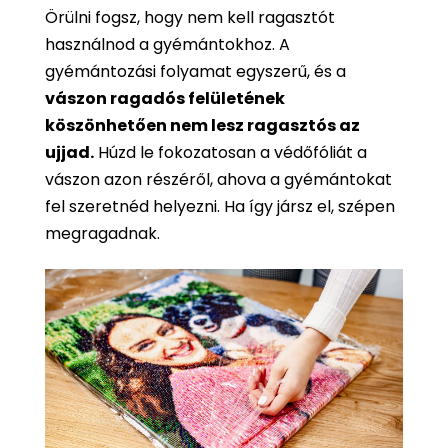
Örülni fogsz, hogy nem kell ragasztót
használnod a gyémántokhoz. A
gyémántozási folyamat egyszerű, és a
vászon ragadós felületének
köszönhetően nem lesz ragasztós az
ujjad.
Húzd le fokozatosan a védőfóliát a
vászon azon részéről, ahova a gyémántokat
fel szeretnéd helyezni. Ha így jársz el, szépen
megragadnak.