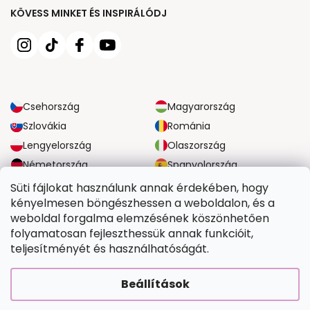
KÖVESS MINKET ÉS INSPIRÁLÓDJ
Csehország
Magyarország
Szlovákia
Románia
Lengyelország
Olaszország
Németország
Spanyolország
Nagy-Britannia
Ausztria
Süti fájlokat használunk annak érdekében, hogy
kényelmesen böngészhessen a weboldalon, és a
weboldal forgalma elemzésének köszönhetően
MEGBÍZHATÓ SZÁLLÍTÁSI LEHETŐSÉGEK
folyamatosan fejleszthessük annak funkcióit,
teljesítményét és használhatóságát.
BIZTONSÁGOS FIZETÉSI LEHETŐSÉGEK
Beállítások