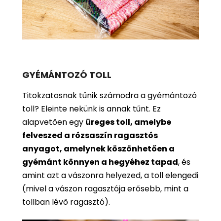
GYÉMÁNTOZÓ TOLL
Titokzatosnak tűnik számodra a gyémántozó
toll? Eleinte nekünk is annak tűnt. Ez
alapvetően egy
üreges toll, amelybe
felveszed a rózsaszín ragasztós
anyagot, amelynek köszönhetően a
gyémánt könnyen a hegyéhez tapad
, és
amint azt a vászonra helyezed, a toll elengedi
(mivel a vászon ragasztója erősebb, mint a
tollban lévő ragasztó).