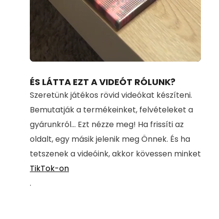
Loaded
:
Unmute
96.40%
ÉS LÁTTA EZT A VIDEÓT RÓLUNK?
Szeretünk játékos rövid videókat készíteni.
Bemutatják a termékeinket, felvételeket a
gyárunkról... Ezt nézze meg! Ha frissíti az
oldalt, egy másik jelenik meg Önnek. És ha
tetszenek a videóink, akkor kövessen minket
TikTok-on
.