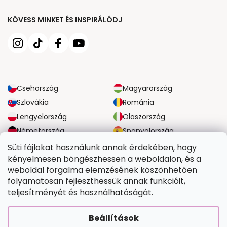
KÖVESS MINKET ÉS INSPIRÁLÓDJ
Csehország
Magyarország
Szlovákia
Románia
Lengyelország
Olaszország
Németország
Spanyolország
Nagy-Britannia
Ausztria
Süti fájlokat használunk annak érdekében, hogy
kényelmesen böngészhessen a weboldalon, és a
weboldal forgalma elemzésének köszönhetően
MEGBÍZHATÓ SZÁLLÍTÁSI LEHETŐSÉGEK
folyamatosan fejleszthessük annak funkcióit,
teljesítményét és használhatóságát.
BIZTONSÁGOS FIZETÉSI LEHETŐSÉGEK
Beállítások