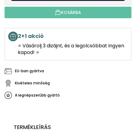
KOSÁRBA
2+1 akció
⭐ Vásárolj 3 dizájnt, és a legolcsóbbat ingyen
kapod! ⭐
EU-ban gyártva
Kivételes minőség
A legnépszerűbb gyártó
TERMÉKLEÍRÁS