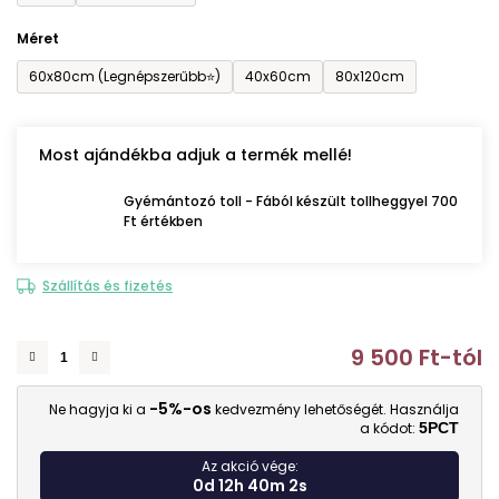
Méret
60x80cm (Legnépszerűbb⭐)
40x60cm
80x120cm
Most ajándékba adjuk a termék mellé!
Gyémántozó toll - Fából készült tollheggyel 700
Ft értékben
Szállítás és fizetés
9 500 Ft
-tól
E
-5%-os
Ne hagyja ki a
kedvezmény lehetőségét. Használja
a kódot:
5PCT
Az akció vége:
0d 12h 40m 1s