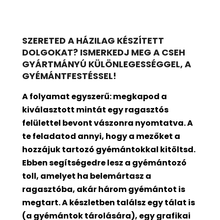
SZERETED A HÁZILAG KÉSZÍTETT
DOLGOKAT? ISMERKEDJ MEG A CSEH
GYÁRTMÁNYÚ KÜLÖNLEGESSÉGGEL, A
GYÉMÁNTFESTÉSSEL!
A folyamat egyszerű: megkapod a
kiválasztott mintát egy ragasztós
felülettel bevont
vászonra nyomtatva. A
te feladatod annyi, hogy a mezőket a
hozzájuk tartozó gyémántokkal kitöltsd.
Ebben segítségedre lesz a gyémántozó
toll, amelyet ha belemártasz a
ragasztóba, akár három gyémántot is
megtart. A készletben találsz egy tálat is
(a gyémántok tárolására), egy grafikai