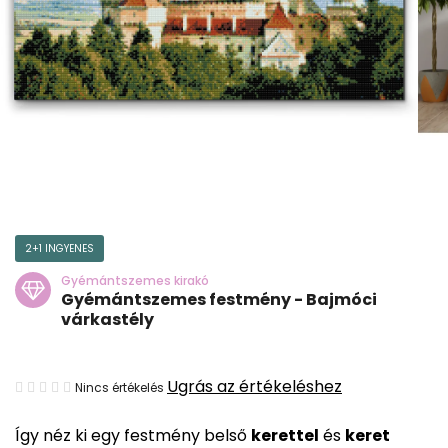
2+1 INGYENES
Gyémántszemes kirakó
Gyémántszemes festmény - Bajmóci
várkastély
A
Ugrás az értékeléshez
Nincs értékelés
termék
Így néz ki egy festmény belső
kerettel
és
keret
átlagos