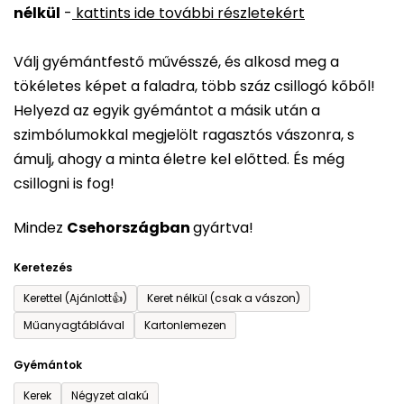
nélkül
-
kattints ide további részletekért
értékelése
5-
Válj gyémántfestő művésszé, és alkosd meg a
ből
tökéletes képet a faladra, több száz csillogó kőből!
0,0
Helyezd az egyik gyémántot a másik után a
csillag.
szimbólumokkal megjelölt ragasztós vászonra, s
ámulj, ahogy a minta életre kel előtted. És még
csillogni is fog!
Mindez
Csehországban
gyártva!
Keretezés
Kerettel (Ajánlott👍)
Keret nélkül (csak a vászon)
Műanyagtáblával
Kartonlemezen
Gyémántok
Kerek
Négyzet alakú