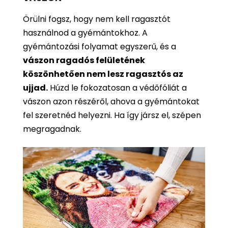
Örülni fogsz, hogy nem kell ragasztót
használnod a gyémántokhoz. A
gyémántozási folyamat egyszerű, és a
vászon ragadós felületének
köszönhetően nem lesz ragasztós az
ujjad.
Húzd le fokozatosan a védőfóliát a
vászon azon részéről, ahova a gyémántokat
fel szeretnéd helyezni. Ha így jársz el, szépen
megragadnak.