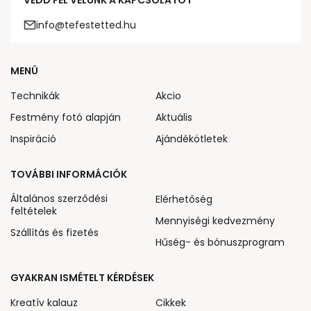
VEDD FEL VELÜNK A KAPCSOLATOT
info@tefestetted.hu
MENÜ
Technikák
Akcio
Festmény fotó alapján
Aktuális
Inspiráció
Ajándékötletek
TOVÁBBI INFORMÁCIÓK
Általános szerződési
Elérhetőség
feltételek
Mennyiségi kedvezmény
Szállítás és fizetés
Hűség- és bónuszprogram
GYAKRAN ISMÉTELT KÉRDÉSEK
Kreatív kalauz
Cikkek