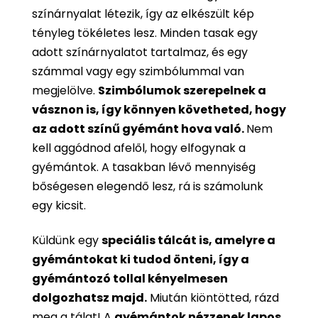
színárnyalat létezik, így az elkészült kép
tényleg tökéletes lesz. Minden tasak egy
adott színárnyalatot tartalmaz, és egy
számmal vagy egy szimbólummal van
megjelölve.
Szimbólumok szerepelnek a
vásznon is, így könnyen követheted, hogy
az adott színű gyémánt hova való.
Nem
kell aggódnod afelől, hogy elfogynak a
gyémántok. A tasakban lévő mennyiség
bőségesen elegendő lesz, rá is számolunk
egy kicsit.
Küldünk egy
speciális tálcát is, amelyre a
gyémántokat ki tudod önteni, így a
gyémántozó tollal kényelmesen
dolgozhatsz majd.
Miután kiöntötted, rázd
meg a tálat! A
gyémántok nézzenek lapos