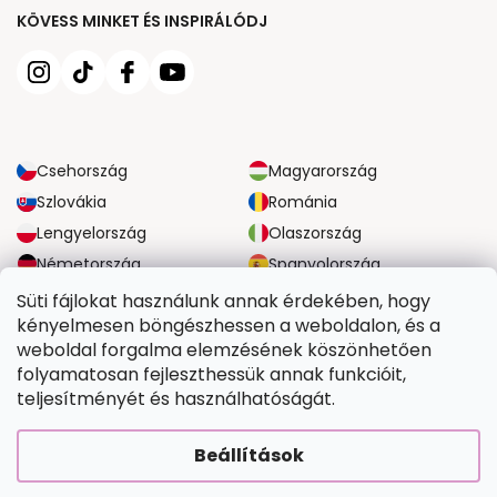
KÖVESS MINKET ÉS INSPIRÁLÓDJ
Csehország
Magyarország
Szlovákia
Románia
Lengyelország
Olaszország
Németország
Spanyolország
Nagy-Britannia
Ausztria
Süti fájlokat használunk annak érdekében, hogy
kényelmesen böngészhessen a weboldalon, és a
weboldal forgalma elemzésének köszönhetően
MEGBÍZHATÓ SZÁLLÍTÁSI LEHETŐSÉGEK
folyamatosan fejleszthessük annak funkcióit,
teljesítményét és használhatóságát.
BIZTONSÁGOS FIZETÉSI LEHETŐSÉGEK
Beállítások