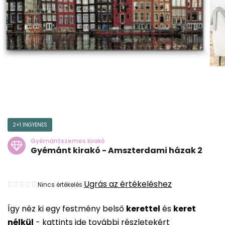
2+1 INGYENES
Gyémántszemes kirakó
Gyémánt kirakó - Amszterdami házak 2
A
Ugrás az értékeléshez
Nincs értékelés
termék
Így néz ki egy festmény belső
kerettel
és
keret
átlagos
nélkül
-
kattints ide további részletekért
értékelése