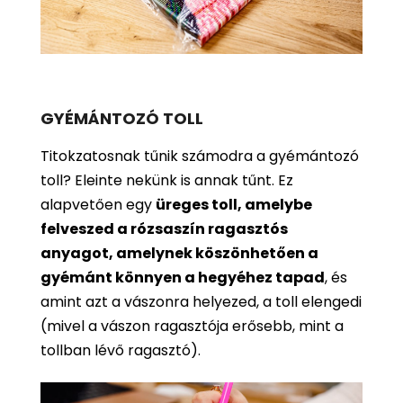
GYÉMÁNTOZÓ TOLL
Titokzatosnak tűnik számodra a gyémántozó
toll? Eleinte nekünk is annak tűnt. Ez
alapvetően egy
üreges toll, amelybe
felveszed a rózsaszín ragasztós
anyagot, amelynek köszönhetően a
gyémánt könnyen a hegyéhez tapad
, és
amint azt a vászonra helyezed, a toll elengedi
(mivel a vászon ragasztója erősebb, mint a
tollban lévő ragasztó).