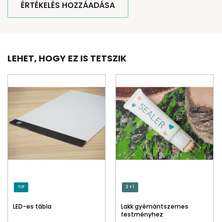
ÉRTÉKELÉS HOZZÁADÁSA
LEHET, HOGY EZ IS TETSZIK
TIP
3 + 1
LED-es tábla
Lakk gyémántszemes
festményhez