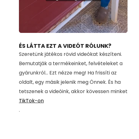
Loaded
:
Unmute
100.00%
ÉS LÁTTA EZT A VIDEÓT RÓLUNK?
Szeretünk játékos rövid videókat készíteni.
Bemutatják a termékeinket, felvételeket a
gyárunkról... Ezt nézze meg! Ha frissíti az
oldalt, egy másik jelenik meg Önnek. És ha
tetszenek a videóink, akkor kövessen minket
TikTok-on
.