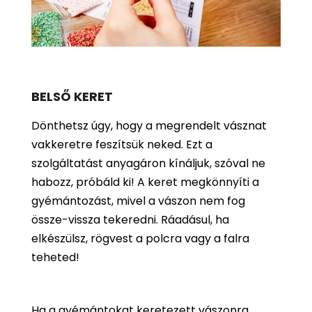
BELSŐ KERET
Dönthetsz úgy, hogy a megrendelt vásznat
vakkeretre feszítsük neked. Ezt a
szolgáltatást anyagáron kínáljuk, szóval ne
habozz, próbáld ki! A keret megkönnyíti a
gyémántozást, mivel a vászon nem fog
össze-vissza tekeredni. Ráadásul, ha
elkészülsz, rögvest a polcra vagy a falra
teheted!
Ha a gyémántokat keretezett vászonra