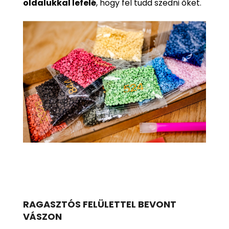
oldalukkal lefelé
, hogy fel tudd szedni őket.
RAGASZTÓS FELÜLETTEL BEVONT
VÁSZON