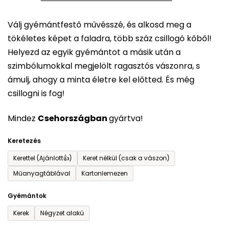
5-
Válj gyémántfestő művésszé, és alkosd meg a
ből
tökéletes képet a faladra, több száz csillogó kőből!
0,0
Helyezd az egyik gyémántot a másik után a
csillag.
szimbólumokkal megjelölt ragasztós vászonra, s
ámulj, ahogy a minta életre kel előtted. És még
csillogni is fog!
Mindez
Csehországban
gyártva!
Keretezés
Kerettel (Ajánlott👍)
Keret nélkül (csak a vászon)
Műanyagtáblával
Kartonlemezen
Gyémántok
Kerek
Négyzet alakú