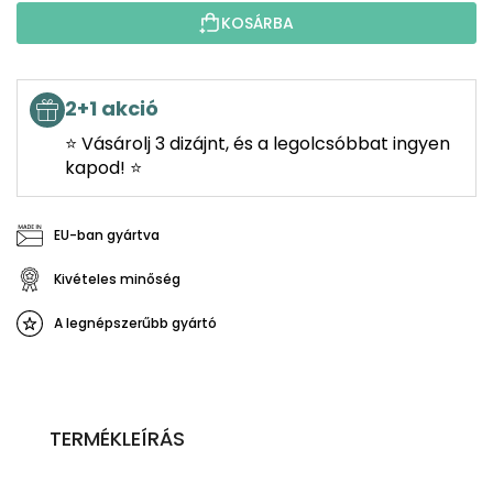
KOSÁRBA
2+1 akció
⭐ Vásárolj 3 dizájnt, és a legolcsóbbat ingyen
kapod! ⭐
EU-ban gyártva
Kivételes minőség
A legnépszerűbb gyártó
TERMÉKLEÍRÁS