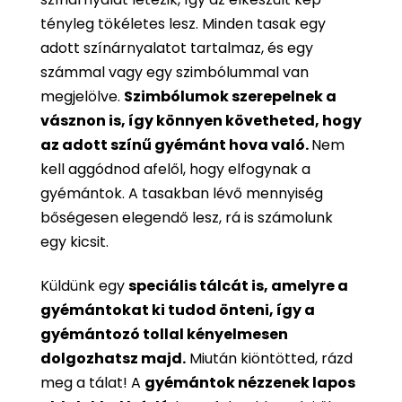
tényleg tökéletes lesz. Minden tasak egy
adott színárnyalatot tartalmaz, és egy
számmal vagy egy szimbólummal van
megjelölve.
Szimbólumok szerepelnek a
vásznon is, így könnyen követheted, hogy
az adott színű gyémánt hova való.
Nem
kell aggódnod afelől, hogy elfogynak a
gyémántok. A tasakban lévő mennyiség
bőségesen elegendő lesz, rá is számolunk
egy kicsit.
Küldünk egy
speciális tálcát is, amelyre a
gyémántokat ki tudod önteni, így a
gyémántozó tollal kényelmesen
dolgozhatsz majd.
Miután kiöntötted, rázd
meg a tálat! A
gyémántok nézzenek lapos