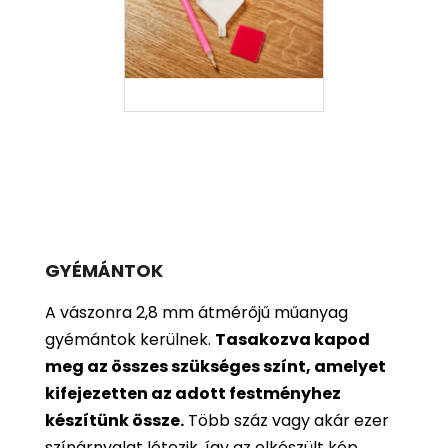
GYÉMÁNTOK
A vászonra 2,8 mm átmérőjű műanyag
gyémántok kerülnek.
Tasakozva kapod
meg az összes szükséges színt, amelyet
kifejezetten az adott festményhez
készítünk össze.
Több száz vagy akár ezer
színárnyalat létezik, így az elkészült kép