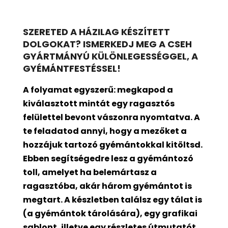
SZERETED A HÁZILAG KÉSZÍTETT
DOLGOKAT? ISMERKEDJ MEG A CSEH
GYÁRTMÁNYÚ KÜLÖNLEGESSÉGGEL, A
GYÉMÁNTFESTÉSSEL!
A folyamat egyszerű: megkapod a
kiválasztott mintát egy ragasztós
felülettel bevont
vászonra nyomtatva. A
te feladatod annyi, hogy a mezőket a
hozzájuk tartozó gyémántokkal kitöltsd.
Ebben segítségedre lesz a gyémántozó
toll, amelyet ha belemártasz a
ragasztóba, akár három gyémántot is
megtart. A készletben találsz egy tálat is
(a gyémántok tárolására), egy grafikai
sablont, illetve egy részletes útmutatót