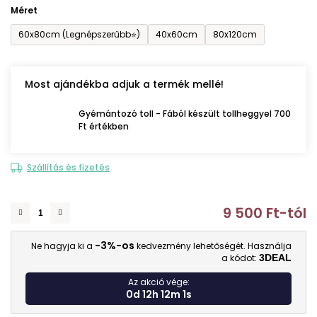
Méret
60x80cm (Legnépszerűbb⭐)
40x60cm
80x120cm
Most ajándékba adjuk a termék mellé!
Gyémántozó toll - Fából készült tollheggyel 700
Ft értékben
Szállítás és fizetés
9 500 Ft
-tól
E
-3%-os
Ne hagyja ki a
kedvezmény lehetőségét. Használja
a kódot:
3DEAL
Az akció vége:
0d 12h 12m 0s