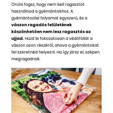
Örülni fogsz, hogy nem kell ragasztót
használnod a gyémántokhoz. A
gyémántozási folyamat egyszerű, és a
vászon ragadós felületének
köszönhetően nem lesz ragasztós az
ujjad.
Húzd le fokozatosan a védőfóliát a
vászon azon részéről, ahova a gyémántokat
fel szeretnéd helyezni. Ha így jársz el, szépen
megragadnak.