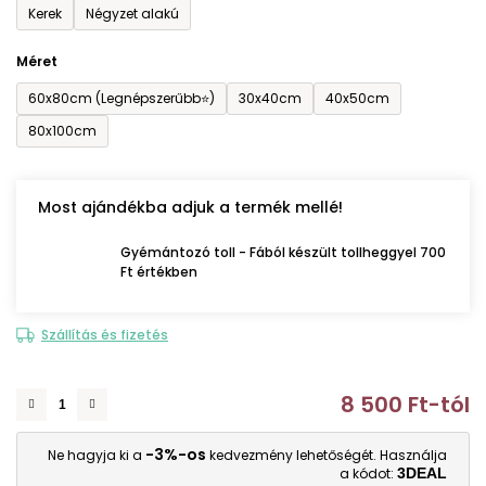
Kerek
Négyzet alakú
Méret
60x80cm (Legnépszerűbb⭐)
30x40cm
40x50cm
80x100cm
Most ajándékba adjuk a termék mellé!
Gyémántozó toll - Fából készült tollheggyel 700
Ft értékben
Szállítás és fizetés
8 500 Ft
-tól
E
-3%-os
Ne hagyja ki a
kedvezmény lehetőségét. Használja
a kódot:
3DEAL