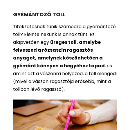
GYÉMÁNTOZÓ TOLL
Titokzatosnak tűnik számodra a gyémántozó
toll? Eleinte nekünk is annak tűnt. Ez
alapvetően egy
üreges toll, amelybe
felveszed a rózsaszín ragasztós
anyagot, amelynek köszönhetően a
gyémánt könnyen a hegyéhez tapad
, és
amint azt a vászonra helyezed, a toll elengedi
(mivel a vászon ragasztója erősebb, mint a
tollban lévő ragasztó).