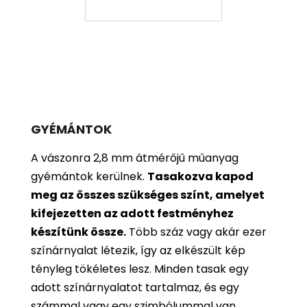
GYÉMÁNTOK
A vászonra 2,8 mm átmérőjű műanyag
gyémántok kerülnek.
Tasakozva kapod
meg az összes szükséges színt, amelyet
kifejezetten az adott festményhez
készítünk össze.
Több száz vagy akár ezer
színárnyalat létezik, így az elkészült kép
tényleg tökéletes lesz. Minden tasak egy
adott színárnyalatot tartalmaz, és egy
számmal vagy egy szimbólummal van