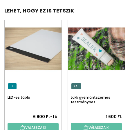
LEHET, HOGY EZ IS TETSZIK
TIP
3 + 1
LED-es tábla
Lakk gyémántszemes
festményhez
A
6 900 Ft-tól
1 600 Ft
termék
VÁLASSZA KI
VÁLASSZA KI
átlagos