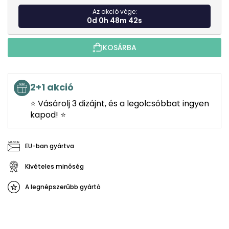
Az akció vége:
0d 0h 48m 41s
KOSÁRBA
2+1 akció
⭐ Vásárolj 3 dizájnt, és a legolcsóbbat ingyen
kapod! ⭐
EU-ban gyártva
Kivételes minőség
A legnépszerűbb gyártó