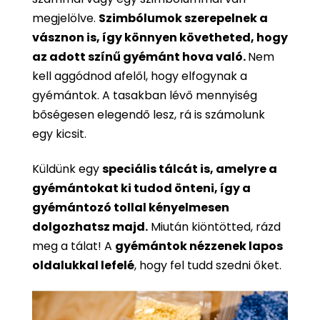
megjelölve.
Szimbólumok szerepelnek a
vásznon is, így könnyen követheted, hogy
az adott színű gyémánt hova való.
Nem
kell aggódnod afelől, hogy elfogynak a
gyémántok. A tasakban lévő mennyiség
bőségesen elegendő lesz, rá is számolunk
egy kicsit.
Küldünk egy
speciális tálcát is, amelyre a
gyémántokat ki tudod önteni, így a
gyémántozó tollal kényelmesen
dolgozhatsz majd.
Miután kiöntötted, rázd
meg a tálat! A
gyémántok nézzenek lapos
oldalukkal lefelé
, hogy fel tudd szedni őket.