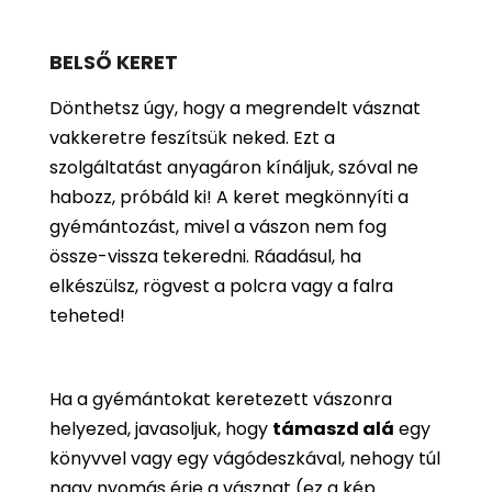
BELSŐ KERET
Dönthetsz úgy, hogy a megrendelt vásznat
vakkeretre feszítsük neked. Ezt a
szolgáltatást anyagáron kínáljuk, szóval ne
habozz, próbáld ki! A keret megkönnyíti a
gyémántozást, mivel a vászon nem fog
össze-vissza tekeredni. Ráadásul, ha
elkészülsz, rögvest a polcra vagy a falra
teheted!
Ha a gyémántokat keretezett vászonra
helyezed, javasoljuk, hogy
támaszd alá
egy
könyvvel vagy egy vágódeszkával, nehogy túl
nagy nyomás érje a vásznat (ez a kép