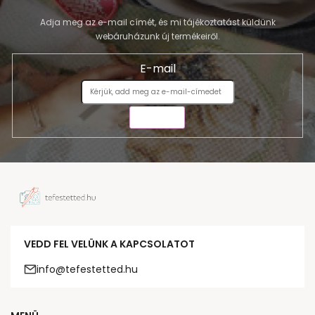
Adja meg az e-mail címét, és mi tájékoztatást küldünk
webáruházunk új termékeiről.
E-mail
KÜLDÉS
VEDD FEL VELÜNK A KAPCSOLATOT
info@tefestetted.hu