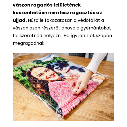
vászon ragadós felületének
köszönhetően nem lesz ragasztós az
ujjad.
Húzd le fokozatosan a védőfóliát a
vászon azon részéről, ahova a gyémántokat
fel szeretnéd helyezni. Ha így jársz el, szépen
megragadnak.