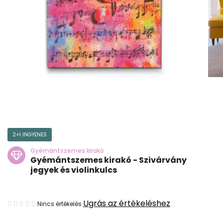
2+1 INGYENES
Gyémántszemes kirakó
Gyémántszemes kirakó - Szivárvány
jegyek és violinkulcs
A
Ugrás az értékeléshez
Nincs értékelés
termék