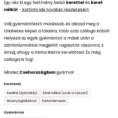
Így néz ki egy festmény belső
kerettel
és
keret
átlagos
nélkül
-
kattints ide további részletekért
értékelése
5-
Válj gyémántfestő művésszé, és alkosd meg a
ből
tökéletes képet a faladra, több száz csillogó kőből!
0,0
Helyezd az egyik gyémántot a másik után a
csillag.
szimbólumokkal megjelölt ragasztós vászonra, s
ámulj, ahogy a minta életre kel előtted. És még
csillogni is fog!
Mindez
Csehországban
gyártva!
Keretezés
Kerettel (Ajánlott👍)
Keret nélkül (csak a vászon)
Műanyagtáblával
Kartonlemezen
Gyémántok