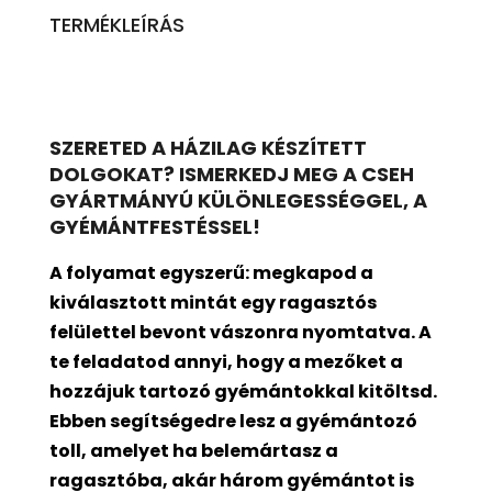
TERMÉKLEÍRÁS
SZERETED A HÁZILAG KÉSZÍTETT
DOLGOKAT? ISMERKEDJ MEG A CSEH
GYÁRTMÁNYÚ KÜLÖNLEGESSÉGGEL, A
GYÉMÁNTFESTÉSSEL!
A folyamat egyszerű: megkapod a
kiválasztott mintát egy ragasztós
felülettel bevont
vászonra nyomtatva. A
te feladatod annyi, hogy a mezőket a
hozzájuk tartozó gyémántokkal kitöltsd.
Ebben segítségedre lesz a gyémántozó
toll, amelyet ha belemártasz a
ragasztóba, akár három gyémántot is