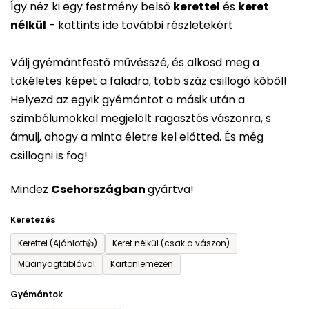
Így néz ki egy festmény belső
kerettel
és
keret
átlagos
nélkül
-
kattints ide további részletekért
értékelése
5-
Válj gyémántfestő művésszé, és alkosd meg a
ből
tökéletes képet a faladra, több száz csillogó kőből!
0,0
Helyezd az egyik gyémántot a másik után a
csillag.
szimbólumokkal megjelölt ragasztós vászonra, s
ámulj, ahogy a minta életre kel előtted. És még
csillogni is fog!
Mindez
Csehországban
gyártva!
Keretezés
Kerettel (Ajánlott👍)
Keret nélkül (csak a vászon)
Műanyagtáblával
Kartonlemezen
Gyémántok