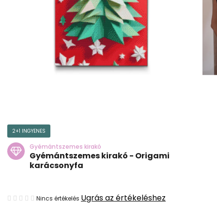
2+1 INGYENES
Gyémántszemes kirakó
Gyémántszemes kirakó - Origami
karácsonyfa
A
Ugrás az értékeléshez
Nincs értékelés
termék