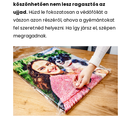
köszönhetően nem lesz ragasztós az
ujjad.
Húzd le fokozatosan a védőfóliát a
vászon azon részéről, ahova a gyémántokat
fel szeretnéd helyezni. Ha így jársz el, szépen
megragadnak.