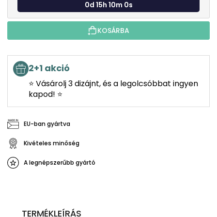
0d 15h 9m 59s
KOSÁRBA
2+1 akció
⭐ Vásárolj 3 dizájnt, és a legolcsóbbat ingyen
kapod! ⭐
EU-ban gyártva
Kivételes minőség
A legnépszerűbb gyártó
TERMÉKLEÍRÁS