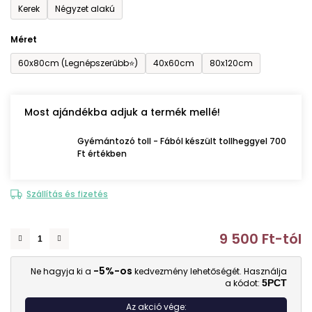
Kerek
Négyzet alakú
Méret
60x80cm (Legnépszerűbb⭐)
40x60cm
80x120cm
Most ajándékba adjuk a termék mellé!
Gyémántozó toll - Fából készült tollheggyel 700
Ft értékben
Szállítás és fizetés
9 500 Ft
-tól
E
-5%-os
Ne hagyja ki a
kedvezmény lehetőségét. Használja
a kódot:
5PCT
Az akció vége: