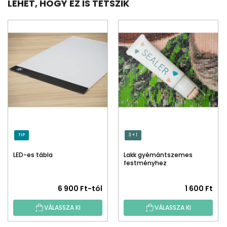
LEHET, HOGY EZ IS TETSZIK
TIP
3 + 1
LED-es tábla
Lakk gyémántszemes
festményhez
A
6 900 Ft-tól
1 600 Ft
termék
VÁLASSZA KI
VÁLASSZA KI
átlagos
értékelése