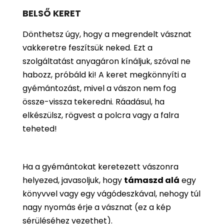
BELSŐ KERET
Dönthetsz úgy, hogy a megrendelt vásznat
vakkeretre feszítsük neked. Ezt a
szolgáltatást anyagáron kínáljuk, szóval ne
habozz, próbáld ki! A keret megkönnyíti a
gyémántozást, mivel a vászon nem fog
össze-vissza tekeredni. Ráadásul, ha
elkészülsz, rögvest a polcra vagy a falra
teheted!
Ha a gyémántokat keretezett vászonra
helyezed, javasoljuk, hogy
támaszd alá
egy
könyvvel vagy egy vágódeszkával, nehogy túl
nagy nyomás érje a vásznat (ez a kép
sérüléséhez vezethet).