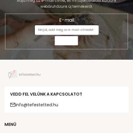
Adja meg az e-mail címét, és mi tájékoztatást küldünk
webáruházunk új termékeiről.
E-mail
KÜLDÉS
VEDD FEL VELÜNK A KAPCSOLATOT
info@tefestetted.hu
MENÜ