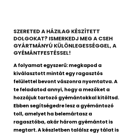
SZERETED A HÁZILAG KÉSZÍTETT
DOLGOKAT? ISMERKEDJ MEG A CSEH
GYÁRTMÁNYÚ KÜLÖNLEGESSÉGGEL, A
GYÉMÁNTFESTÉSSEL!
A folyamat egyszerű: megkapod a
kiválasztott mintát egy ragasztós
felülettel bevont
vászonra nyomtatva. A
te feladatod annyi, hogy a mezőket a
hozzájuk tartozó gyémántokkal kitöltsd.
Ebben segítségedre lesz a gyémántozó
toll, amelyet ha belemártasz a
ragasztóba, akár három gyémántot is
megtart. A készletben találsz egy tálat is