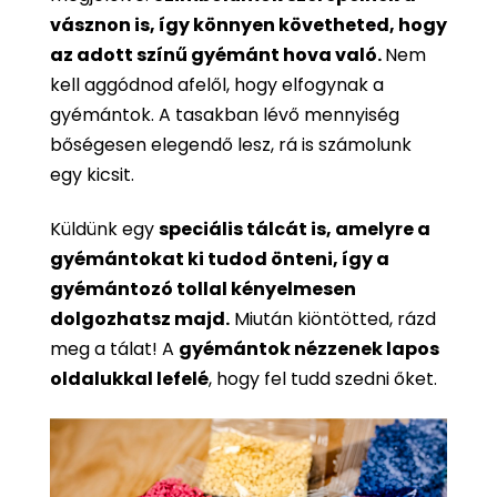
vásznon is, így könnyen követheted, hogy
az adott színű gyémánt hova való.
Nem
kell aggódnod afelől, hogy elfogynak a
gyémántok. A tasakban lévő mennyiség
bőségesen elegendő lesz, rá is számolunk
egy kicsit.
Küldünk egy
speciális tálcát is, amelyre a
gyémántokat ki tudod önteni, így a
gyémántozó tollal kényelmesen
dolgozhatsz majd.
Miután kiöntötted, rázd
meg a tálat! A
gyémántok nézzenek lapos
oldalukkal lefelé
, hogy fel tudd szedni őket.