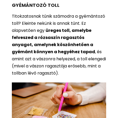
GYÉMÁNTOZÓ TOLL
Titokzatosnak tűnik számodra a gyémántozó
toll? Eleinte nekünk is annak tűnt. Ez
alapvetően egy
üreges toll, amelybe
felveszed a rózsaszín ragasztós
anyagot, amelynek köszönhetően a
gyémánt könnyen a hegyéhez tapad
, és
amint azt a vászonra helyezed, a toll elengedi
(mivel a vászon ragasztója erősebb, mint a
tollban lévő ragasztó).