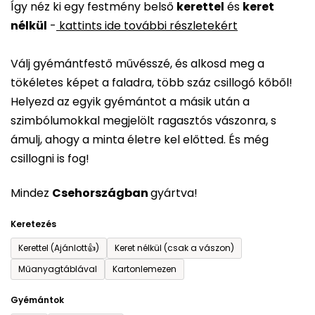
Így néz ki egy festmény belső
kerettel
és
keret
átlagos
nélkül
-
kattints ide további részletekért
értékelése
5-
Válj gyémántfestő művésszé, és alkosd meg a
ből
tökéletes képet a faladra, több száz csillogó kőből!
0,0
Helyezd az egyik gyémántot a másik után a
csillag.
szimbólumokkal megjelölt ragasztós vászonra, s
ámulj, ahogy a minta életre kel előtted. És még
csillogni is fog!
Mindez
Csehországban
gyártva!
Keretezés
Kerettel (Ajánlott👍)
Keret nélkül (csak a vászon)
Műanyagtáblával
Kartonlemezen
Gyémántok