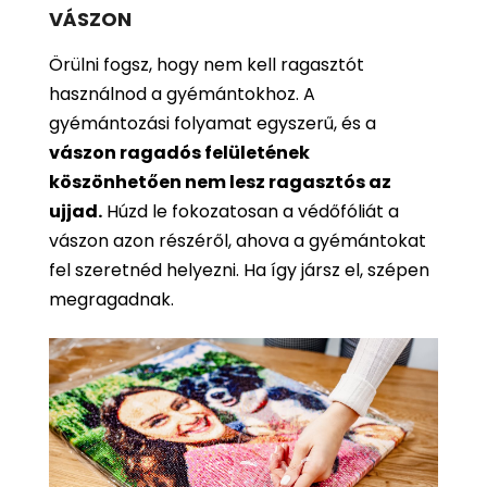
VÁSZON
Örülni fogsz, hogy nem kell ragasztót
használnod a gyémántokhoz. A
gyémántozási folyamat egyszerű, és a
vászon ragadós felületének
köszönhetően nem lesz ragasztós az
ujjad.
Húzd le fokozatosan a védőfóliát a
vászon azon részéről, ahova a gyémántokat
fel szeretnéd helyezni. Ha így jársz el, szépen
megragadnak.