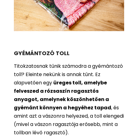
GYÉMÁNTOZÓ TOLL
Titokzatosnak tűnik számodra a gyémántozó
toll? Eleinte nekünk is annak tűnt. Ez
alapvetően egy
üreges toll, amelybe
felveszed a rózsaszín ragasztós
anyagot, amelynek köszönhetően a
gyémánt könnyen a hegyéhez tapad
, és
amint azt a vászonra helyezed, a toll elengedi
(mivel a vászon ragasztója erősebb, mint a
tollban lévő ragasztó).