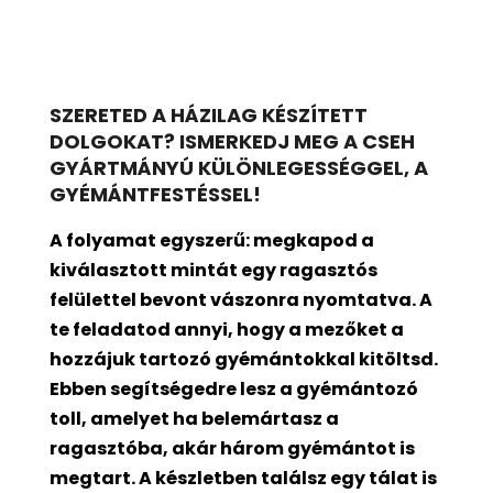
SZERETED A HÁZILAG KÉSZÍTETT
DOLGOKAT? ISMERKEDJ MEG A CSEH
GYÁRTMÁNYÚ KÜLÖNLEGESSÉGGEL, A
GYÉMÁNTFESTÉSSEL!
A folyamat egyszerű: megkapod a
kiválasztott mintát egy ragasztós
felülettel bevont
vászonra nyomtatva. A
te feladatod annyi, hogy a mezőket a
hozzájuk tartozó gyémántokkal kitöltsd.
Ebben segítségedre lesz a gyémántozó
toll, amelyet ha belemártasz a
ragasztóba, akár három gyémántot is
megtart. A készletben találsz egy tálat is