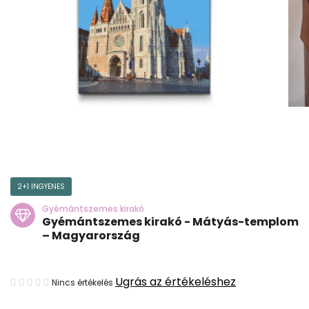
2+1 INGYENES
Gyémántszemes kirakó
Gyémántszemes kirakó - Mátyás-templom
– Magyarország
A
Ugrás az értékeléshez
Nincs értékelés
termék