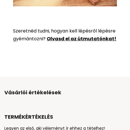
Szeretnéd tudni, hogyan kell lépésről lépésre
gyémántozni?
Olvasd el az útmutatónkat!
Vásárlói értékelések
TERMÉKÉRTÉKELÉS
Legyen az első, aki véleményt ír ehhez a tételhez!