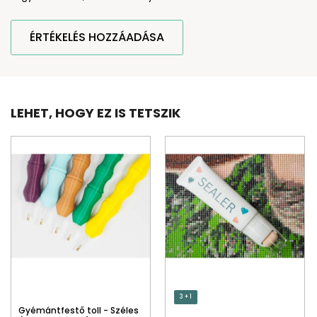
ÉRTÉKELÉS HOZZÁADÁSA
LEHET, HOGY EZ IS TETSZIK
3 + 1
Gyémántfestő toll - Széles