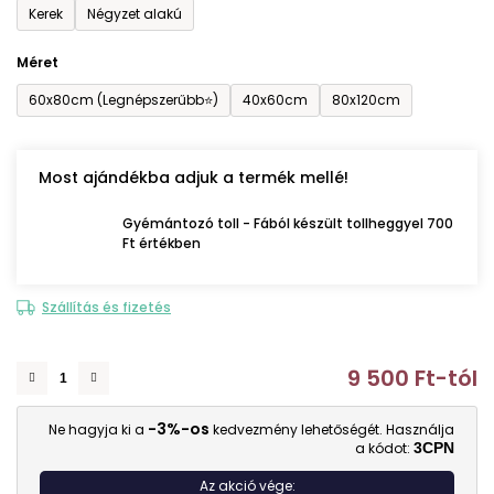
Kerek
Négyzet alakú
Méret
60x80cm (Legnépszerűbb⭐)
40x60cm
80x120cm
Most ajándékba adjuk a termék mellé!
Gyémántozó toll - Fából készült tollheggyel 700
Ft értékben
Szállítás és fizetés
9 500 Ft
-tól
E
-3%-os
Ne hagyja ki a
kedvezmény lehetőségét. Használja
a kódot:
3CPN
Az akció vége: