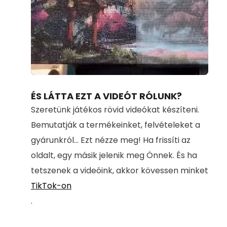
Loaded
:
Unmute
100.00%
ÉS LÁTTA EZT A VIDEÓT RÓLUNK?
Szeretünk játékos rövid videókat készíteni.
Bemutatják a termékeinket, felvételeket a
gyárunkról... Ezt nézze meg! Ha frissíti az
oldalt, egy másik jelenik meg Önnek. És ha
tetszenek a videóink, akkor kövessen minket
TikTok-on
.