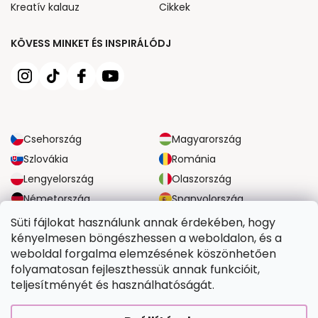
Kreatív kalauz
Cikkek
KÖVESS MINKET ÉS INSPIRÁLÓDJ
Csehország
Magyarország
Szlovákia
Románia
Lengyelország
Olaszország
Németország
Spanyolország
Nagy-Britannia
Ausztria
Süti fájlokat használunk annak érdekében, hogy
kényelmesen böngészhessen a weboldalon, és a
weboldal forgalma elemzésének köszönhetően
MEGBÍZHATÓ SZÁLLÍTÁSI LEHETŐSÉGEK
folyamatosan fejleszthessük annak funkcióit,
teljesítményét és használhatóságát.
BIZTONSÁGOS FIZETÉSI LEHETŐSÉGEK