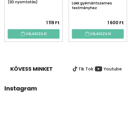
(3D nyomtatás)
Lakk gyémántszemes
festményhez
A
1 119 Ft
1 600 Ft
termék
VÁLASSZA KI
VÁLASSZA KI
átlagos
értékelése
5-
L
ből
Á
5,0
B
csillag.
KÖVESS MINKET
Tik Tok
Youtube
L
É
C
Instagram