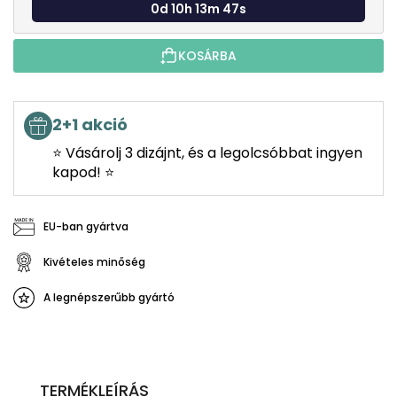
0d 10h 13m 46s
KOSÁRBA
2+1 akció
⭐ Vásárolj 3 dizájnt, és a legolcsóbbat ingyen
kapod! ⭐
EU-ban gyártva
Kivételes minőség
A legnépszerűbb gyártó
TERMÉKLEÍRÁS