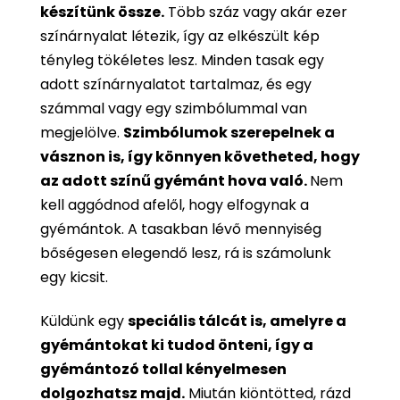
készítünk össze.
Több száz vagy akár ezer
színárnyalat létezik, így az elkészült kép
tényleg tökéletes lesz. Minden tasak egy
adott színárnyalatot tartalmaz, és egy
számmal vagy egy szimbólummal van
megjelölve.
Szimbólumok szerepelnek a
vásznon is, így könnyen követheted, hogy
az adott színű gyémánt hova való.
Nem
kell aggódnod afelől, hogy elfogynak a
gyémántok. A tasakban lévő mennyiség
bőségesen elegendő lesz, rá is számolunk
egy kicsit.
Küldünk egy
speciális tálcát is, amelyre a
gyémántokat ki tudod önteni, így a
gyémántozó tollal kényelmesen
dolgozhatsz majd.
Miután kiöntötted, rázd