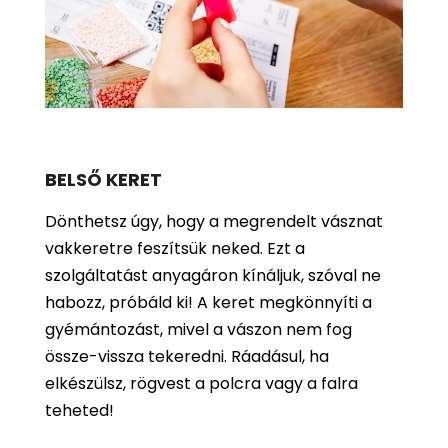
BELSŐ KERET
Dönthetsz úgy, hogy a megrendelt vásznat
vakkeretre feszítsük neked. Ezt a
szolgáltatást anyagáron kínáljuk, szóval ne
habozz, próbáld ki! A keret megkönnyíti a
gyémántozást, mivel a vászon nem fog
össze-vissza tekeredni. Ráadásul, ha
elkészülsz, rögvest a polcra vagy a falra
teheted!