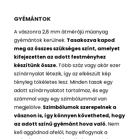
GYÉMÁNTOK
A vászonra 2,8 mm átmérőjű műanyag
gyémántok kerülnek.
Tasakozva kapod
meg az összes szükséges színt, amelyet
kifejezetten az adott festményhez
készítünk össze.
Több száz vagy akár ezer
színárnyalat létezik, így az elkészült kép
tényleg tökéletes lesz. Minden tasak egy
adott színárnyalatot tartalmaz, és egy
számmal vagy egy szimbólummal van
megjelölve.
Szimbólumok szerepelnek a
vásznon is, így könnyen követheted, hogy
az adott színű gyémánt hova való.
Nem
kell aggódnod afelől, hogy elfogynak a