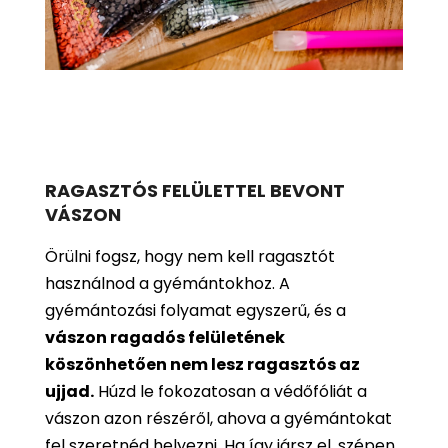
RAGASZTÓS FELÜLETTEL BEVONT
VÁSZON
Örülni fogsz, hogy nem kell ragasztót
használnod a gyémántokhoz. A
gyémántozási folyamat egyszerű, és a
vászon ragadós felületének
köszönhetően nem lesz ragasztós az
ujjad.
Húzd le fokozatosan a védőfóliát a
vászon azon részéről, ahova a gyémántokat
fel szeretnéd helyezni. Ha így jársz el, szépen