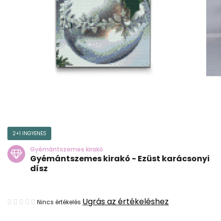
2+1 INGYENES
Gyémántszemes kirakó
Gyémántszemes kirakó - Ezüst karácsonyi
dísz
A
Ugrás az értékeléshez
Nincs értékelés
termék