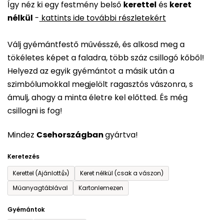
Így néz ki egy festmény belső
kerettel
és
keret
átlagos
nélkül
-
kattints ide további részletekért
értékelése
5-
Válj gyémántfestő művésszé, és alkosd meg a
ből
tökéletes képet a faladra, több száz csillogó kőből!
0,0
Helyezd az egyik gyémántot a másik után a
csillag.
szimbólumokkal megjelölt ragasztós vászonra, s
ámulj, ahogy a minta életre kel előtted. És még
csillogni is fog!
Mindez
Csehországban
gyártva!
Keretezés
Kerettel (Ajánlott👍)
Keret nélkül (csak a vászon)
Műanyagtáblával
Kartonlemezen
Gyémántok