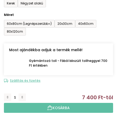
Kerek
Négyzet alakú
Méret
60x80cm (Legnépszerűbb⭐)
20x30cm
40x60cm
80x120cm
Most ajándékba adjuk a termék mellé!
Gyémántozó toll - Fából készült tollheggyel 700
Ft értékben
Szállítás és fizetés
7 400 Ft
-tól
E
KOSÁRBA