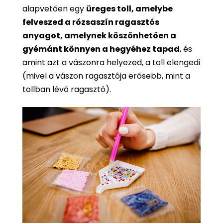
alapvetően egy
üreges toll, amelybe
felveszed a rózsaszín ragasztós
anyagot, amelynek köszönhetően a
gyémánt könnyen a hegyéhez tapad
, és
amint azt a vászonra helyezed, a toll elengedi
(mivel a vászon ragasztója erősebb, mint a
tollban lévő ragasztó).