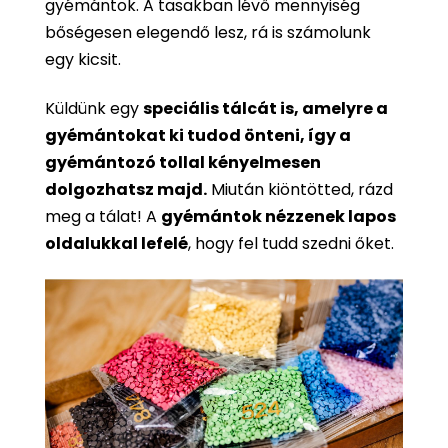
gyémántok. A tasakban lévő mennyiség
bőségesen elegendő lesz, rá is számolunk
egy kicsit.
Küldünk egy
speciális tálcát is, amelyre a
gyémántokat ki tudod önteni, így a
gyémántozó tollal kényelmesen
dolgozhatsz majd.
Miután kiöntötted, rázd
meg a tálat! A
gyémántok nézzenek lapos
oldalukkal lefelé
, hogy fel tudd szedni őket.