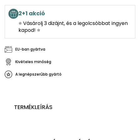
2+1 akció
⭐ Vásárolj 3 dizájnt, és a legolcsóbbat ingyen
kapod! ⭐
EU-ban gyártva
Kivételes minőség
A legnépszerűbb gyártó
TERMÉKLEÍRÁS