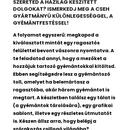
SZERETED A HÁZILAG KÉSZÍTETT
DOLGOKAT? ISMERKEDJ MEG A CSEH
GYÁRTMÁNYÚ KÜLÖNLEGESSÉGGEL, A
GYÉMÁNTFESTÉSSEL!
A folyamat egyszerű: megkapod a
kiválasztott mintát egy ragasztós
felülettel bevont
vászonra nyomtatva. A
te feladatod annyi, hogy a mezőket a
hozzájuk tartozó gyémántokkal kitöltsd.
Ebben segítségedre lesz a gyémántozó
toll, amelyet ha belemártasz a
ragasztóba, akár három gyémántot is
megtart. A készletben találsz egy tálat is
(a gyémántok tárolására), egy grafikai
sablont, illetve egy részletes útmutatót
is. Készen állsz arra, hogy belépj a
szórakozás csillogó világába?