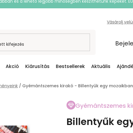
rsabban és a lehető legjobb minőségben készíthetünk képeket. E
Vásárolj vel
Bejel
Akció
Kiárusítás
Bestsellerek
Aktuális
Ajándé
ményeink
/
Gyémántszemes kirakó - Billentyűk egy mozaikban
Gyémántszemes ki
Billentyűk e