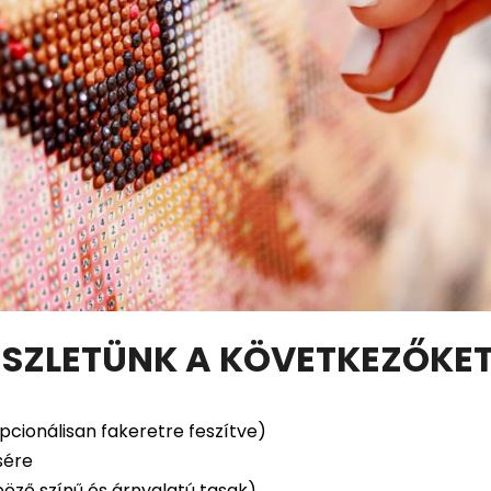
SZLETÜNK A KÖVETKEZŐKE
pcionálisan fakeretre feszítve)
sére
öző színű és árnyalatú tasak)