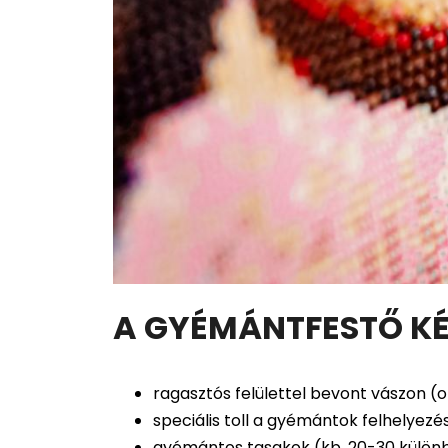
A GYÉMÁNTFESTŐ KÉ
ragasztós felülettel bevont vászon (o
speciális toll a gyémántok felhelyezé
gyémántos tasakok (kb. 20-30 különb