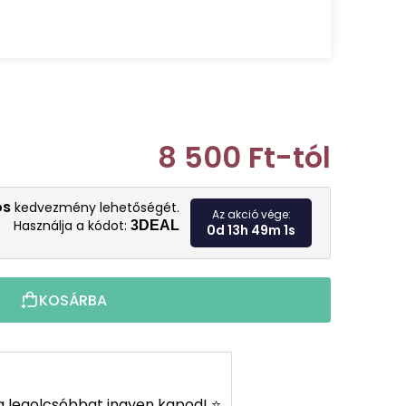
8 500 Ft
-tól
Egységár:
os
kedvezmény lehetőségét.
Az akció vége:
Használja a kódot:
3DEAL
0d 13h 49m 0s
KOSÁRBA
s a legolcsóbbat ingyen kapod! ⭐