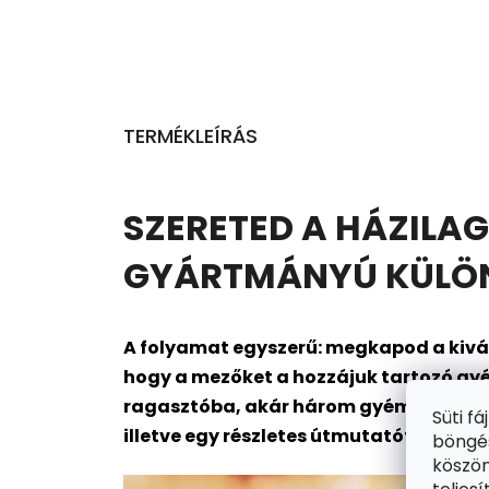
TERMÉKLEÍRÁS
SZERETED A HÁZILAG
GYÁRTMÁNYÚ KÜLÖNL
A folyamat egyszerű: megkapod a kivál
hogy a mezőket a hozzájuk tartozó gyé
ragasztóba, akár három gyémántot is me
Süti f
illetve egy részletes útmutatót is. Kész
böngés
köszön