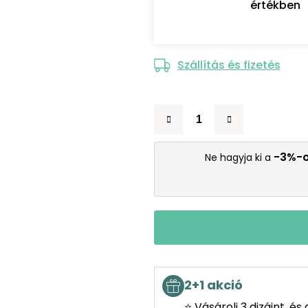
értékben
Szállítás és fizetés
-3%-
Ne hagyja ki a
2+1 akció
⭐ Vásárolj 3 dizájnt, é