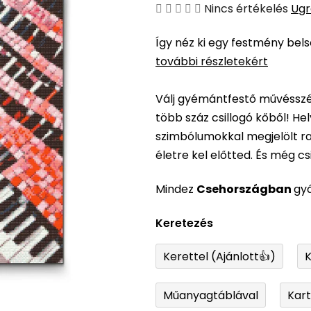
A
Nincs értékelés
Ugr
termék
Így néz ki egy festmény bel
átlagos
további részletekért
értékelése
5-
Válj gyémántfestő művésszé,
ből
több száz csillogó kőből! H
0,0
szimbólumokkal megjelölt ra
csillag.
életre kel előtted. És még csil
Mindez
Csehországban
gy
Keretezés
Kerettel (Ajánlott👍)
K
Műanyagtáblával
Kar