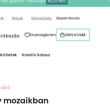
U-ban gyártott = nincs vám
NÉZZE MEG
ünk
Rólunk
Elérhetőség
Bejelentkezés
entkezés
Kívánságlistám
ÜRES KOSÁR
KOSÁR
kötletek
Kreatív kalauz
rakó
gy mozaikban