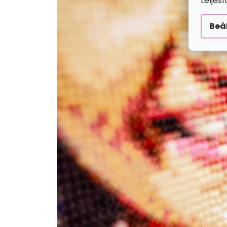
teljes
Beá