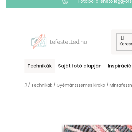
Fotóiból a lehető leggyo
Ugrás
a
fő
tartalomhoz
Technikák
Saját fotó alapján
Inspiráció
Kezdőlap
/
Technikák
/
Gyémántszemes kirakó
/
Mintafest