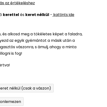
ás az értékeléshez
ső
kerettel
és
keret nélkül
-
kattints ide
 és alkosd meg a tökéletes képet a faladra,
elyezd az egyik gyémántot a másik után a
gasztós vászonra, s ámulj, ahogy a minta
logni is fog!
ártva!
eret nélkül (csak a vászon)
tonlemezen