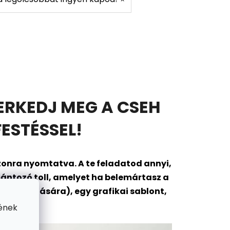
ERKEDJ MEG A CSEH
ESTÉSSEL!
onra nyomtatva. A te feladatod annyi,
ántozó toll, amelyet ha belemártasz a
ok tárolására), egy grafikai sablont,
gába?
ének