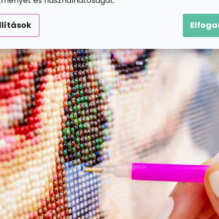
ítményét és használhatóságát.
llítások
Elfog