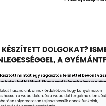
 KÉSZÍTETT DOLGOKAT? ISM
EGESSÉGGEL, A GYÉMÁNTF
asztott mintát egy ragasztós felülettel bevont
vász
mántokkal kitöltsd. Ebben segítségedre lesz a gyém
gtart. A készletben találsz egy tálat is (a gyémánt
ájlokat használunk annak érdekében, hogy kényelmesen
en állsz arra, hogy belépj a szórakozás csillogó vilá
zhessen a weboldalon, és a weboldal forgalma elemzés
hetően folyamatosan fejleszthessük annak funkcióit,