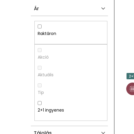
L
E
Ár
D
R
A
M
Raktáron
L
É
S
K
Akció
Ó
E
Aktuális
2+
P
K
Tip
A
L
N
I
2+1 ingyenes
E
S
Tájolás