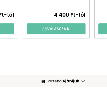
Ft-tól
4 400 Ft-tól
VÁLASSZA KI
T
Sorrend:
Ajánljuk
E
R