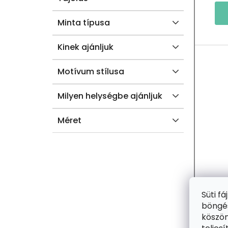
L
T
Á
Minta típusa
J
Kinek ajánljuk
A
Motívum stílusa
Milyen helységbe ajánljuk
Méret
Süti f
2+
böngés
köszön