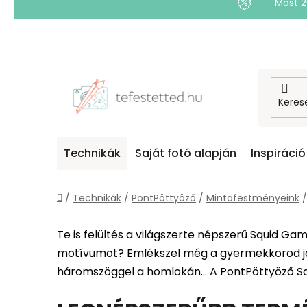
Most 
Ugrás
a
fő
tartalomhoz
Technikák
Saját fotó alapján
Inspiráció
Kezdőlap
/
Technikák
/
PontPöttyöző
/
Mintafestményeink
/
Te is felültés a világszerte népszerű Squid Ga
motívumot? Emlékszel még a gyermekkorod játé
háromszöggel a homlokán... A PontPöttyöző S