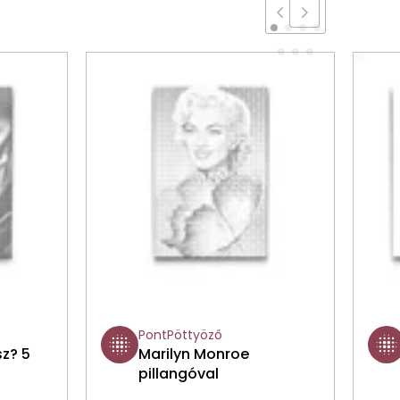
PontPöttyöző
sz? 5
Marilyn Monroe
pillangóval