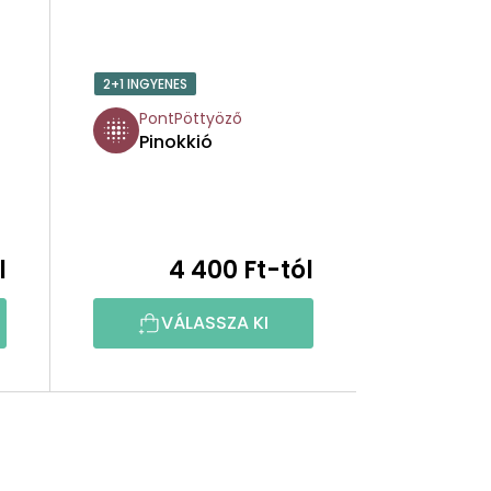
2+1 INGYENES
PontPöttyöző
Pinokkió
l
4 400 Ft-tól
VÁLASSZA KI