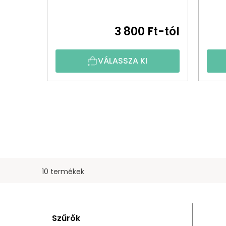
3 800 Ft-tól
VÁLASSZA KI
10 termékek
O
T
Szűrők