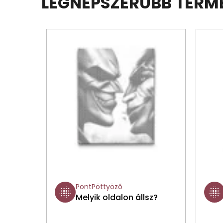
LEGNÉPSZERŰBB TERM
PontPöttyöző
Melyik oldalon állsz?