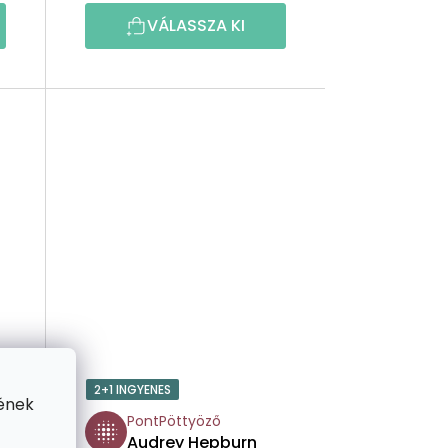
Z
VÁLASSZA KI
É
S
E
2+1 INGYENES
ének
PontPöttyöző
Audrey Hepburn