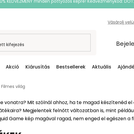
20% KEDVEZMÉNY minden pöttyözős képre! Kedvezménykód: DOT
Vásárolj vel
Bejel
Akció
Kiárusítás
Bestsellerek
Aktuális
Ajándé
Filmes világ
me vonatra? Mit szólnál ahhoz, ha te magad készítenéd el 
kaira? Megjelentek felnőtt változatban is, mint példáu
quid Game kép magával ragad, nem enged el egészen a fi