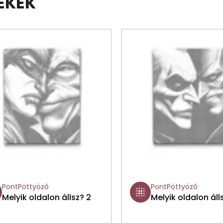
ÉKEK
PontPöttyöző
PontPöttyöző
Melyik oldalon állsz? 2
Melyik oldalon áll