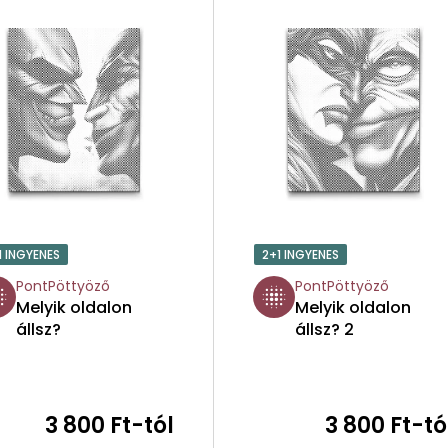
1 INGYENES
2+1 INGYENES
PontPöttyöző
PontPöttyöző
Melyik oldalon
Melyik oldalon
állsz?
állsz? 2
3 800 Ft-tól
3 800 Ft-tó