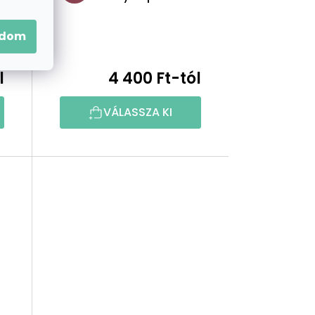
adom
l
4 400 Ft-tól
VÁLASSZA KI