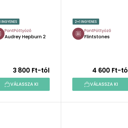
1 INGYENES
2+1 INGYENES
PontPöttyöző
PontPöttyöző
Audrey Hepburn 2
Flintstones
3 800 Ft-tól
4 600 Ft-tó
VÁLASSZA KI
VÁLASSZA KI