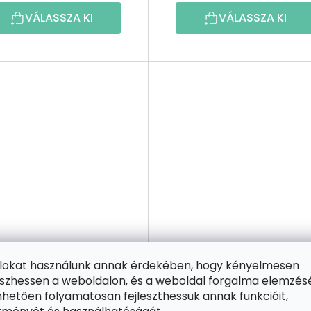
VÁLASSZA KI
VÁLASSZA KI
ájlokat használunk annak érdekében, hogy kényelmesen
1 INGYENES
2+1 INGYENES
zhessen a weboldalon, és a weboldal forgalma elemzés
PontPöttyöző
PontPöttyöző
hetően folyamatosan fejleszthessük annak funkcióit,
Oz, a nagy varázsló
Anonymous