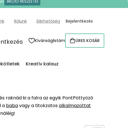
20
AKCIÓ RÉSZLETEI
ünk
Rólunk
Elérhetőség
Bejelentkezés
entkezés
Kívánságlistám
ÜRES KOSÁR
KOSÁR
kötletek
Kreatív kalauz
és raknád ki a falra az egyik PontPöttyöző
l a
baba
vagy a titokzatos
alkalmazottat
náléig!