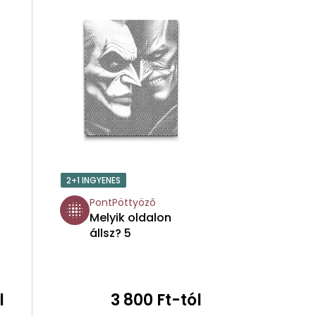
M
É
K
E
K
R
2+1 INGYENES
E
PontPöttyöző
Melyik oldalon
N
állsz? 5
D
E
l
3 800 Ft-tól