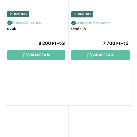
2+1 INGYENES
2+1 INGYENES
Festés számok szerint
Festés számok szerint
Lovak
Mesés ló
8 200 Ft-tól
7 700 Ft-tól
VÁLASSZA KI
VÁLASSZA KI