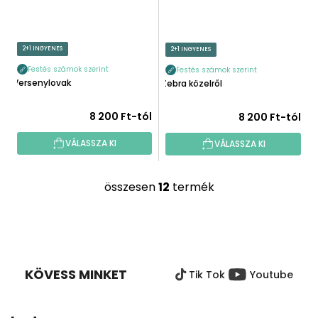
2+1 INGYENES
2+1 INGYENES
Festés számok szerint
Festés számok szerint
Versenylovak
Zebra közelről
8 200 Ft-tól
8 200 Ft-tól
VÁLASSZA KI
VÁLASSZA KI
összesen
12
termék
L
i
s
L
t
Á
a
B
i
KÖVESS MINKET
Tik Tok
Youtube
L
r
É
á
C