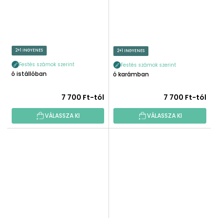
2+1 INGYENES
2+1 INGYENES
Festés számok szerint
Festés számok szerint
Ló istállóban
Ló karámban
7 700 Ft-tól
7 700 Ft-tól
VÁLASSZA KI
VÁLASSZA KI