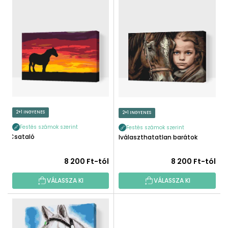
T
É
E
K
R
E
M
K
É
R
K
E
E
N
K
D
L
E
I
2+1 INGYENES
2+1 INGYENES
Z
S
É
Festés számok szerint
Festés számok szerint
T
Csataló
Elválaszthatatlan barátok
S
Á
E
J
8 200 Ft-tól
8 200 Ft-tól
A
VÁLASSZA KI
VÁLASSZA KI