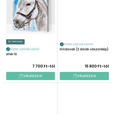
2+1 INGYENES
Festés számok szerint
Hintalovak (2 darab vászonkép)
Festés számok szerint
Fehér ló
7 700 Ft-tól
15 800 Ft-tól
VÁLASSZA KI
VÁLASSZA KI