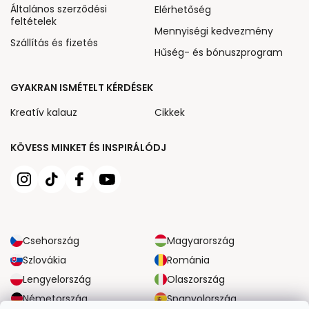
Általános szerződési
Elérhetőség
feltételek
Mennyiségi kedvezmény
Szállítás és fizetés
Hűség- és bónuszprogram
GYAKRAN ISMÉTELT KÉRDÉSEK
Kreatív kalauz
Cikkek
KÖVESS MINKET ÉS INSPIRÁLÓDJ
Csehország
Magyarország
Szlovákia
Románia
Lengyelország
Olaszország
Németország
Spanyolország