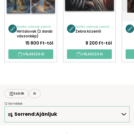
Festés számok szerint
Festés számok szerint
Hintalovak (2 darab
Zebra közelről
vászonkép)
15 800 Ft-tól
8 200 Ft-tól
VÁLASSZA KI
VÁLASSZA KI
Szűrők
Ár
12 termékek
T
Sorrend:
Ajánljuk
E
R
M