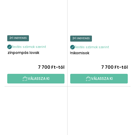
2+1 INGYENES
2+1 INGYENES
Festés számok szerint
Festés számok szerint
Színpompás lovak
Unikornisok
7 700 Ft-tól
7 700 Ft-tól
VÁLASSZA KI
VÁLASSZA KI