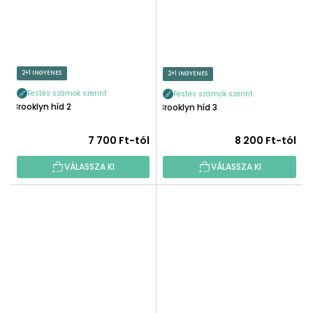
2+1 INGYENES
2+1 INGYENES
Festés számok szerint
Festés számok szerint
Brooklyn híd 2
Brooklyn híd 3
7 700 Ft-tól
8 200 Ft-tól
VÁLASSZA KI
VÁLASSZA KI