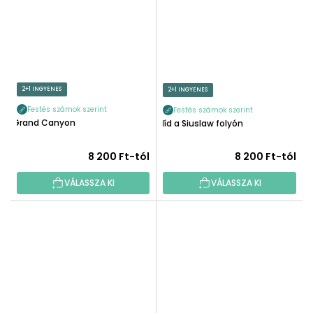
2+1 INGYENES
2+1 INGYENES
Festés számok szerint
Festés számok szerint
Grand Canyon
Híd a Siuslaw folyón
8 200 Ft-tól
8 200 Ft-tól
VÁLASSZA KI
VÁLASSZA KI