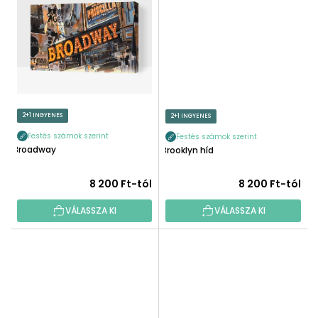
2+1 INGYENES
2+1 INGYENES
Festés számok szerint
Festés számok szerint
Broadway
Brooklyn híd
8 200 Ft-tól
8 200 Ft-tól
VÁLASSZA KI
VÁLASSZA KI