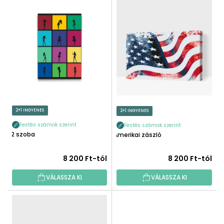
T
É
E
K
R
E
M
K
É
R
K
E
E
N
K
D
L
E
I
2+1 INGYENES
2+1 INGYENES
Z
S
É
Festés számok szerint
Festés számok szerint
T
12 szoba
Amerikai zászló
S
Á
E
J
8 200 Ft-tól
8 200 Ft-tól
A
VÁLASSZA KI
VÁLASSZA KI