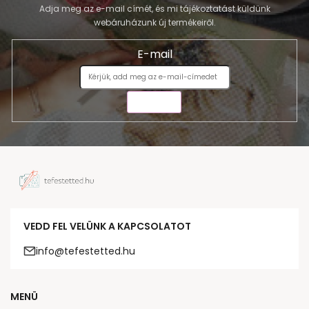
Adja meg az e-mail címét, és mi tájékoztatást küldünk
webáruházunk új termékeiről.
E-mail
KÜLDÉS
VEDD FEL VELÜNK A KAPCSOLATOT
info@tefestetted.hu
MENÜ