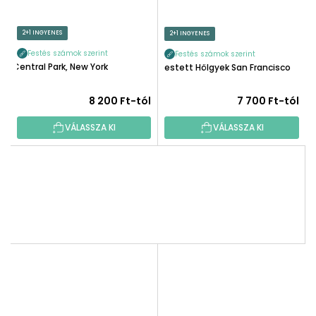
2+1 INGYENES
2+1 INGYENES
Festés számok szerint
Festés számok szerint
Central Park, New York
Festett Hölgyek San Francisco
8 200 Ft-tól
7 700 Ft-tól
VÁLASSZA KI
VÁLASSZA KI