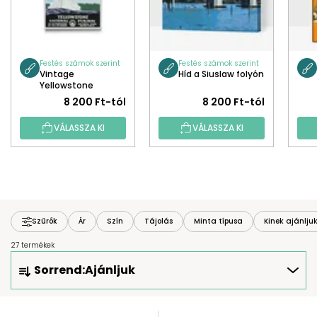
Festés számok szerint
Festés számok szerint
Vintage
Híd a Siuslaw folyón
Yellowstone
8 200 Ft-tól
8 200 Ft-tól
VÁLASSZA KI
VÁLASSZA KI
Szűrők
Ár
Szín
Tájolás
Minta típusa
Kinek ajánlju
27 termékek
T
Sorrend:
Ajánljuk
E
R
M