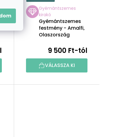
Gyémántszemes
kirakó
adom
Gyémántszemes
festmény - Amalfi,
Olaszország
l
9 500 Ft-tól
VÁLASSZA KI