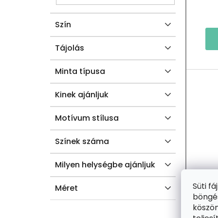
E
S
Szín
L
T
Á
Tájolás
J
Minta típusa
A
Kinek ajánljuk
Motívum stílusa
Színek száma
Milyen helységbe ajánljuk
Süti f
Méret
böngés
köszön
2+