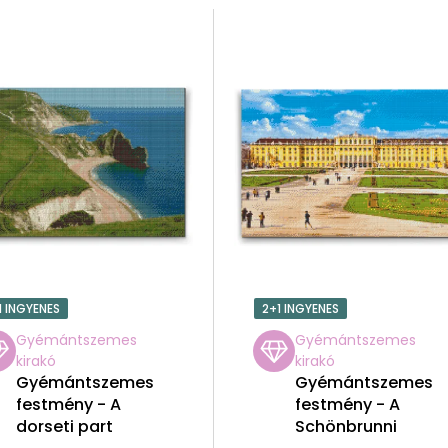
1 INGYENES
2+1 INGYENES
Gyémántszemes
Gyémántszemes
kirakó
kirakó
Gyémántszemes
Gyémántszemes
festmény - A
festmény - A
dorseti part
Schönbrunni