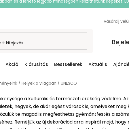
rsabban és a lehető legjobb minőségben készíthetünk képeket. E
Vásárolj vel
Bejel
Akció
Kiárusítás
Bestsellerek
Aktuális
Ajándé
ményeink
/
Helyek a világban
/
UNESCO
enysége a kulturális és természeti örökség védelme. Az 
ületek, hegyek, de akár egész városok is, amelyeket meg 
 közülük te magad is megfesthetsz gyémántfestés a számo
hez. Reméljük az új dekorációd arra inspirál majd, hogy