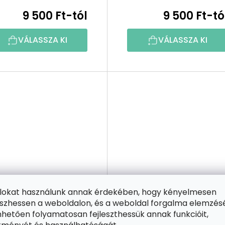
kastély Bécsben
9 500 Ft-tól
9 500 Ft-tó
VÁLASSZA KI
VÁLASSZA KI
ájlokat használunk annak érdekében, hogy kényelmesen
zhessen a weboldalon, és a weboldal forgalma elemzés
hetően folyamatosan fejleszthessük annak funkcióit,
1 INGYENES
2+1 INGYENES