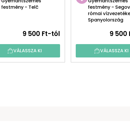
Gyémántszemes
Gyémántszemes
festmény - Telč
festmény - Segov
római vízvezetéke
Spanyolország
9 500 Ft-tól
9 500 
VÁLASSZA KI
VÁLASSZA KI