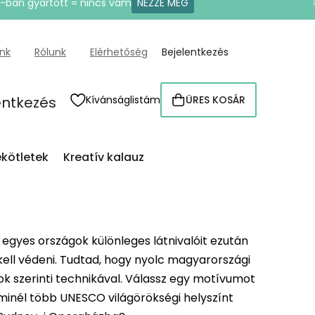
U-ban gyártott = nincs vám
NÉZZE MEG
ünk
Rólunk
Elérhetőség
Bejelentkezés
entkezés
Kívánságlistám
ÜRES KOSÁR
KOSÁR
kötletek
Kreatív kalauz
egyes országok különleges látnivalóit ezután
kell védeni. Tudtad, hogy nyolc magyarországi
k szerinti technikával. Válassz egy motívumot
 minél több UNESCO világörökségi helyszínt