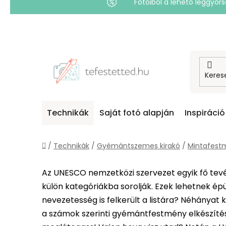
Fotóiból a lehető leggyo
Ugrás
a
fő
tartalomhoz
Technikák
Saját fotó alapján
Inspiráció
Kezdőlap
/
Technikák
/
Gyémántszemes kirakó
/
Mintafest
Az UNESCO nemzetközi szervezet egyik fő tevék
külön kategóriákba sorolják. Ezek lehetnek ép
nevezetesség is felkerült a listára? Néhányat
a számok szerinti gyémántfestmény elkészítésé