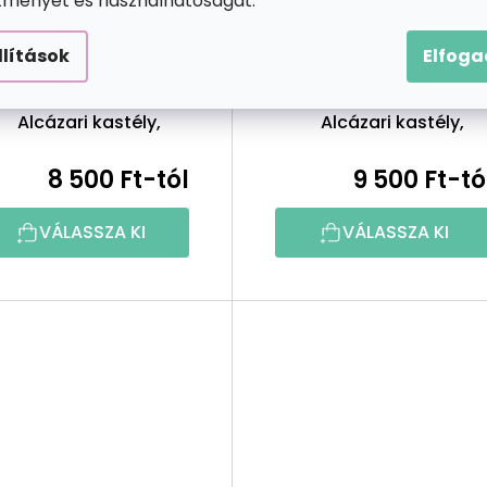
ítményét és használhatóságát.
Gyémántszemes
Gyémántszemes
kirakó
kirakó
llítások
Elfog
Gyémántszemes
Gyémántszemes
festmény -
festmény -
Alcázari kastély,
Alcázari kastély,
Segovia
Segovia 3
8 500 Ft-tól
9 500 Ft-tó
VÁLASSZA KI
VÁLASSZA KI