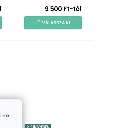
E
l
9 500 Ft-tól
Z
VÁLASSZA KI
É
S
E
ének
2+1 INGYENES