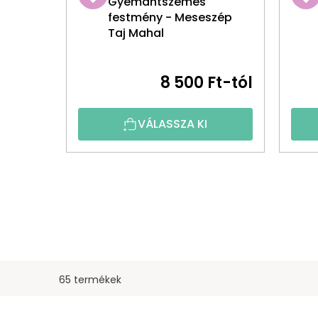
Gyémántszemes
festmény - Meseszép
Taj Mahal
8 500 Ft-tól
VÁLASSZA KI
65 termékek