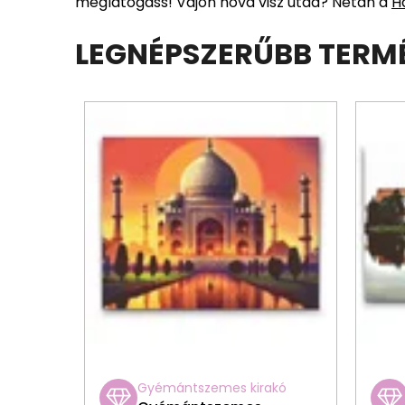
meglátogass! Vajon hova visz utad? Netán a
H
LEGNÉPSZERŰBB TERM
Gyémántszemes kirakó