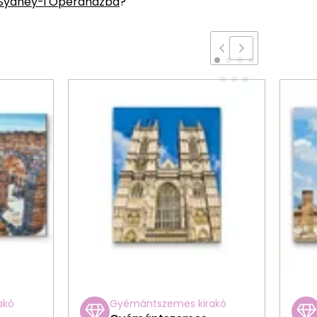
Sydney-i Operaházba
?
akó
Gyémántszemes kirakó