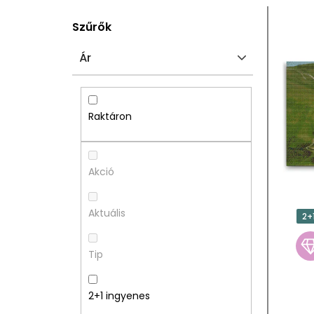
O
T
Szűrők
L
E
Ár
D
R
A
M
Raktáron
L
É
S
K
Akció
Ó
E
Aktuális
2+
P
K
Tip
A
L
N
I
2+1 ingyenes