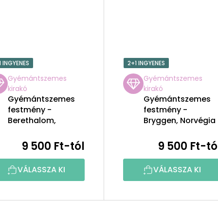
1 INGYENES
2+1 INGYENES
Gyémántszemes
Gyémántszemes
kirakó
kirakó
Gyémántszemes
Gyémántszemes
festmény -
festmény -
Berethalom,
Bryggen, Norvégia
Románia
9 500 Ft-tól
9 500 Ft-tó
VÁLASSZA KI
VÁLASSZA KI