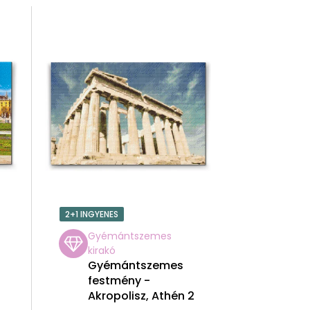
R
M
É
K
E
K
R
2+1 INGYENES
E
Gyémántszemes
kirakó
N
Gyémántszemes
festmény -
D
Akropolisz, Athén 2