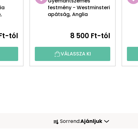
Gyémántszemes
ia
festmény - Westminsteri
,
apátság, Anglia
Ft-tól
8 500 Ft-tól
VÁLASSZA KI
T
Sorrend:
Ajánljuk
E