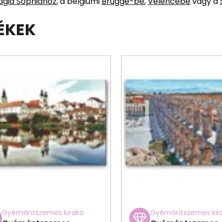
agia Sophiához
, a belgiumi
Brugge-be
,
Velencébe
vagy a
ÉKEK
Gyémántszemes kirakó
Gyémántszemes kir