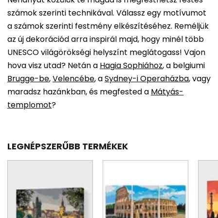
számok szerinti technikával. Válassz egy motívumot
a számok szerinti festmény elkészítéséhez. Reméljük
az új dekorációd arra inspirál majd, hogy minél több
UNESCO világörökségi helyszínt meglátogass! Vajon
hova visz utad? Netán a
Hagia Sophiához
, a belgiumi
Brugge-be
,
Velencébe
, a
Sydney-i Operaházba
, vagy
maradsz hazánkban, és megfested a
Mátyás-
templomot
?
LEGNÉPSZERŰBB TERMÉKEK