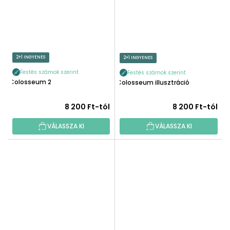
2+1 INGYENES
2+1 INGYENES
Festés számok szerint
Festés számok szerint
Colosseum 2
Colosseum illusztráció
8 200 Ft-tól
8 200 Ft-tól
VÁLASSZA KI
VÁLASSZA KI