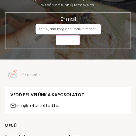
webáruházunk új termékeiről.
E-mail
KÜLDÉS
VEDD FEL VELÜNK A KAPCSOLATOT
info@tefestetted.hu
MENÜ