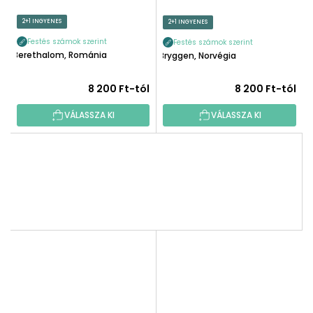
2+1 INGYENES
2+1 INGYENES
Festés számok szerint
Festés számok szerint
Berethalom, Románia
Bryggen, Norvégia
8 200 Ft-tól
8 200 Ft-tól
VÁLASSZA KI
VÁLASSZA KI