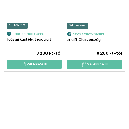
2+1 INGYENES
2+1 INGYENES
Festés számok szerint
Festés számok szerint
Alcázari kastély, Segovia 3
Amalfi, Olaszország
8 200 Ft-tól
8 200 Ft-tól
VÁLASSZA KI
VÁLASSZA KI