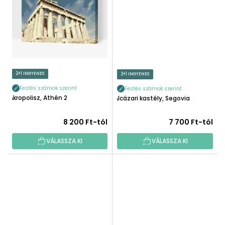
2+1 INGYENES
2+1 INGYENES
Festés számok szerint
Festés számok szerint
Akropolisz, Athén 2
Alcázari kastély, Segovia
8 200 Ft-tól
7 700 Ft-tól
VÁLASSZA KI
VÁLASSZA KI