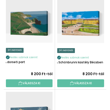
E
K
R
E
M
K
É
R
K
E
E
N
K
D
L
E
I
2+1 INGYENES
2+1 INGYENES
Z
S
É
Festés számok szerint
Festés számok szerint
T
A dorseti part
A Schönbrunni kastély Bécsben
S
Á
E
J
8 200 Ft-tól
8 200 Ft-tól
A
VÁLASSZA KI
VÁLASSZA KI