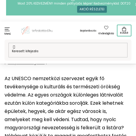
Ugrás
Most 20% KEDVEZMÉNY minden pöttyözős képre! Kedvezménykód: DOT20
AKCIÓ RÉSZLETEI
a
fő
tartalomhoz
Bejelentkezés
KOSÁR
Kívánságlista
Menü
Kezdőlap
/
Technikák
/
Festés számok szerint
/
Mintafestményeink
/
Helyek a világban
/
UNESCO
Az UNESCO nemzetközi szervezet egyik fő
tevékenysége a kulturális és természeti örökség
védelme. Az egyes országok különleges látnivalóit
ezután külön kategóriákba sorolják. Ezek lehetnek
épületek, hegyek, de akár egész városok is,
amelyeket meg kell védeni. Tudtad, hogy nyolc
magyarországi nevezetesség is felkerült a listára?
Néhányat közülük te magad is megfesthetsz festés