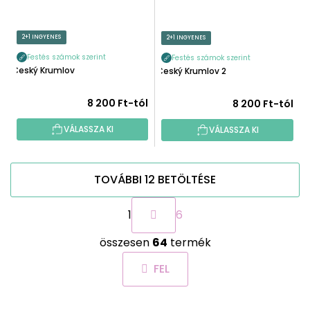
2+1 INGYENES
2+1 INGYENES
Festés számok szerint
Festés számok szerint
Český Krumlov
Český Krumlov 2
8 200 Ft-tól
8 200 Ft-tól
VÁLASSZA KI
VÁLASSZA KI
TOVÁBBI 12 BETÖLTÉSE
L
1
6
a
p
L
o
összesen
64
termék
i
z
s
á
FEL
t
s
a
i