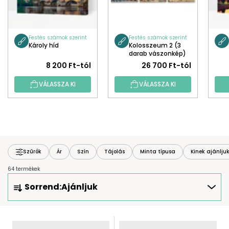
Festés számok szerint
Festés számok szerint
Károly híd
Kolosszeum 2 (3
darab vászonkép)
8 200 Ft-tól
26 700 Ft-tól
VÁLASSZA KI
VÁLASSZA KI
Szűrők
Ár
Szín
Tájolás
Minta típusa
Kinek ajánlju
64 termékek
T
Sorrend:
Ajánljuk
E
R
M
T
É