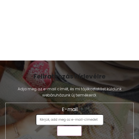
y
í
t
á
s
e
l
e
m
e
i
Feliratkozás hírlevélre
Adja meg az e-mail címét, és mi tájékoztatást küldünk
webáruházunk új termékeiről.
E-mail
KÜLDÉS