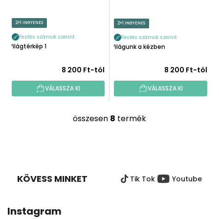
2+1 INGYENES
2+1 INGYENES
Festés számok szerint
Festés számok szerint
Világtérkép 1
Világunk a kézben
8 200 Ft-tól
8 200 Ft-tól
VÁLASSZA KI
VÁLASSZA KI
összesen
8
termék
L
i
s
L
t
Á
a
B
i
KÖVESS MINKET
Tik Tok
Youtube
L
r
É
á
C
n
Instagram