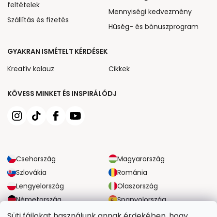
feltételek
Mennyiségi kedvezmény
Szállítás és fizetés
Hűség- és bónuszprogram
GYAKRAN ISMÉTELT KÉRDÉSEK
Kreatív kalauz
Cikkek
KÖVESS MINKET ÉS INSPIRÁLÓDJ
Csehország
Magyarország
Szlovákia
Románia
Lengyelország
Olaszország
Németország
Spanyolország
Nagy-Britannia
Ausztria
Süti fájlokat használunk annak érdekében, hogy