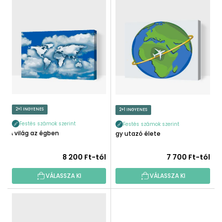
T
É
E
K
R
E
M
K
É
R
K
E
E
N
K
D
L
E
I
2+1 INGYENES
2+1 INGYENES
Z
S
É
Festés számok szerint
Festés számok szerint
T
A világ az égben
Egy utazó élete
S
Á
E
J
8 200 Ft-tól
7 700 Ft-tól
A
VÁLASSZA KI
VÁLASSZA KI