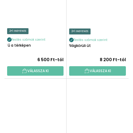
2+1 INGYENES
2+1 INGYENES
Festés számok szerint
Festés számok szerint
Tű a térképen
Világkörüli út
6 500 Ft-tól
8 200 Ft-tól
VÁLASSZA KI
VÁLASSZA KI