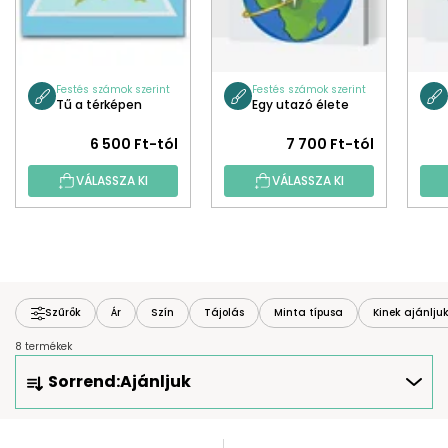
Festés számok szerint
Festés számok szerint
Tű a térképen
Egy utazó élete
6 500 Ft-tól
7 700 Ft-tól
VÁLASSZA KI
VÁLASSZA KI
Szűrők
Ár
Szín
Tájolás
Minta típusa
Kinek ajánlju
8 termékek
T
Sorrend:
Ajánljuk
E
R
M