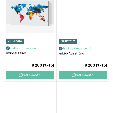
2+1 INGYENES
2+1 INGYENES
Festés számok szerint
Festés számok szerint
Kíváncsi zsiráf
Térkép Ausztrália
8 200 Ft-tól
8 200 Ft-tól
VÁLASSZA KI
VÁLASSZA KI