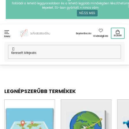
Ugrás
Fotóiból a lehető leggyorsabban és a lehető legjobb minőségben készíthetünk
képeket. EU-ban gyártott = nincs vám
a
NÉZZE MEG
fő
tartalomhoz
Bejelentkezés
KOSÁR
Kívánságlista
Menü
Kezdőlap
/
Technikák
/
Festés számok szerint
/
Mintafestményeink
/
Helyek a világban
/
Térképek
LEGNÉPSZERŰBB TERMÉKEK