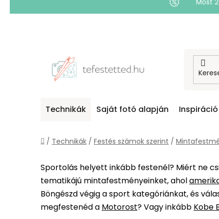
Most 
Ugrás
a
fő
tartalomhoz
Technikák
Saját fotó alapján
Inspiráció
Kezdőlap
/
Technikák
/
Festés számok szerint
/
Mintafestmé
Sportolás helyett inkább festenél? Miért ne c
tematikájú mintafestményeinket, ahol
amerika
Böngészd végig a sport kategóriánkat, és vála
megfestenéd a
Motorost
? Vagy inkább
Kobe B