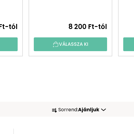
Ft-tól
8 200 Ft-tól
VÁLASSZA KI
T
Sorrend:
Ajánljuk
E