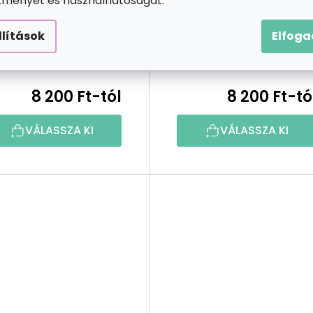
ítményét és használhatóságát.
Biliárdgolyó
Boxer illusztráció
llítások
Elfog
8 200 Ft-tól
8 200 Ft-tó
VÁLASSZA KI
VÁLASSZA KI