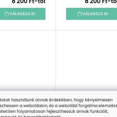
8 200 Ft-tól
8 200 Ft-tó
VÁLASSZA KI
VÁLASSZA KI
ájlokat használunk annak érdekében, hogy kényelmesen
zhessen a weboldalon, és a weboldal forgalma elemzés
1 INGYENES
2+1 INGYENES
hetően folyamatosan fejleszthessük annak funkcióit,
Festés számok szerint
Festés számok szerin