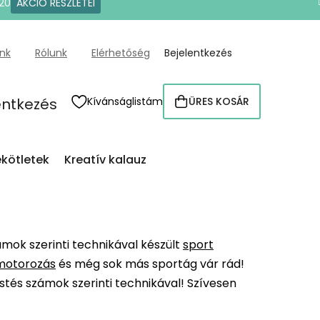
20
AKCIÓ RÉSZLETEI
ünk
Rólunk
Elérhetőség
Bejelentkezés
entkezés
Kívánságlistám
ÜRES KOSÁR
KOSÁR
kötletek
Kreatív kalauz
ámok szerinti technikával készült
sport
motorozás
és még sok más sportág vár rád!
stés számok szerinti technikával! Szívesen