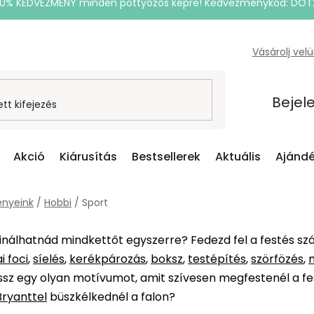
20% KEDVEZMÉNY minden pöttyözős képre! Kedvezménykód: DOT
Vásárolj vel
Bejel
Akció
Kiárusítás
Bestsellerek
Aktuális
Ajándé
nyeink
/
Hobbi
/
Sport
sinálhatnád mindkettőt egyszerre? Fedezd fel a festés sz
i foci
,
síelés
,
kerékpározás
,
boksz
,
testépítés
,
szörfözés
,
ssz egy olyan motívumot, amit szívesen megfestenél a fe
ryanttel
büszkélkednél a falon?