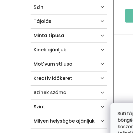
Szín
L
T
Á
Tájolás
J
Minta típusa
A
Kinek ajánljuk
Motívum stílusa
Kreatív időkeret
Színek száma
Szint
Süti f
böngés
Milyen helységbe ajánljuk
2+
köszön