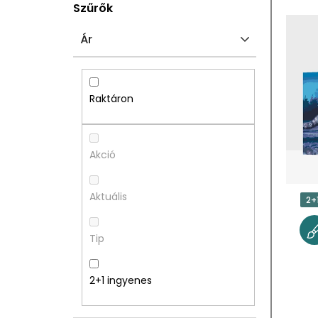
O
T
Szűrők
L
E
Ár
D
R
A
M
Raktáron
L
É
S
K
Akció
Ó
E
Aktuális
2+
P
K
Tip
A
L
N
I
2+1 ingyenes
E
S