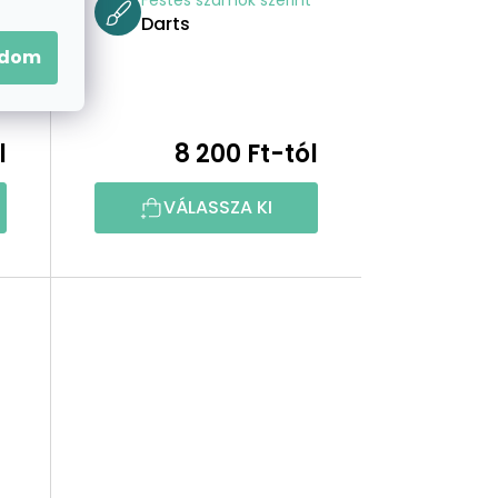
Festés számok szerint
Darts
adom
l
8 200 Ft-tól
VÁLASSZA KI