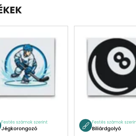
ÉKEK
Festés számok szerint
Festés számok szeri
Jégkorongozó
Biliárdgolyó