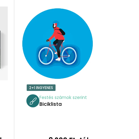
R
M
É
K
E
K
R
2+1 INGYENES
E
t
Festés számok szerint
Biciklista
N
D
E