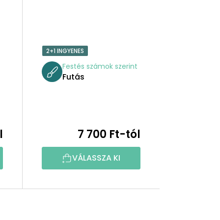
2+1 INGYENES
t
Festés számok szerint
Futás
l
7 700 Ft-tól
VÁLASSZA KI