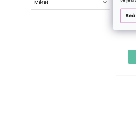
teljes
Méret
Beá