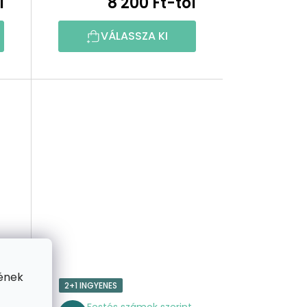
l
8 200 Ft-tól
Z
VÁLASSZA KI
É
S
E
ének
2+1 INGYENES
t